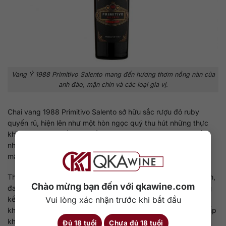
Vang Ý 1988 Primitivo Salento mang đến hương thơm nồng nàn của
anh đào, mận chín và các loại gia vị.
Chai vang 1988 Primitivo Salento sở hữu sắc rượu đỏ ruby
quyến rũ, hiện lên như một hòn ngọc quý thu hút những thực
khách. Rượu có nồng độ cồn 14.5%, được làm 100% từ giống
nho Primitivo, mang đến hương thơm nồng nàn của anh đào,
mận chín và các loại gia vị.
Thưởng thức rượu, người dùng sẽ cảm nhận được vị chát đậm,
Chào mừng bạn đến với qkawine.com
đan xen chút ngọt ngào tỏa ra khắp khoang miệng, cuối cùng
kết lại bằng một vị ngọt nhẹ nhàng, làm nên cảm giác sảng
Vui lòng xác nhận trước khi bắt đầu
khoái, tươi mới, khác biệt so với các dòng rượu vang Ý cao cấp
khác. Những món ăn dùng kèm với chai rượu này mà bạn có
Đủ 18 tuổi
Chưa đủ 18 tuổi