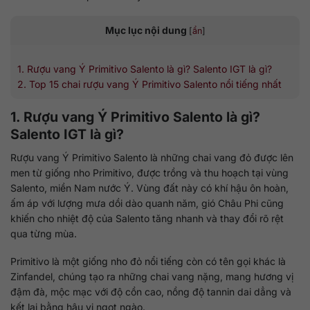
Mục lục nội dung
[
ẩn
]
1. Rượu vang Ý Primitivo Salento là gì? Salento IGT là gì?
2. Top 15 chai rượu vang Ý Primitivo Salento nổi tiếng nhất
1. Rượu vang Ý Primitivo Salento là gì?
Salento IGT là gì?
Rượu vang Ý Primitivo Salento là những chai vang đỏ được lên
men từ giống nho Primitivo, được trồng và thu hoạch tại vùng
Salento, miền Nam nước Ý. Vùng đất này có khí hậu ôn hoàn,
ấm áp với lượng mưa dồi dào quanh năm, gió Châu Phi cũng
khiến cho nhiệt độ của Salento tăng nhanh và thay đổi rõ rệt
qua từng mùa.
Primitivo là một giống nho đỏ nổi tiếng còn có tên gọi khác là
Zinfandel, chúng tạo ra những chai vang nặng, mang hương vị
đậm đà, mộc mạc với độ cồn cao, nồng độ tannin dai dẳng và
kết lại bằng hậu vị ngọt ngào.