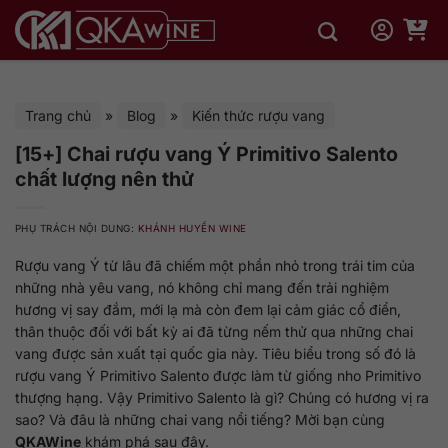
Bỏ
qua
nội
dung
Trang chủ
»
Blog
»
Kiến thức rượu vang
[15+] Chai rượu vang Ý Primitivo Salento
chất lượng nên thử
PHỤ TRÁCH NỘI DUNG:
KHÁNH HUYỀN WINE
Rượu vang Ý từ lâu đã chiếm một phần nhỏ trong trái tim của
những nhà yêu vang, nó không chỉ mang đến trải nghiệm
hương vị say đắm, mới lạ mà còn đem lại cảm giác cổ điển,
thân thuộc đối với bất kỳ ai đã từng nếm thử qua những chai
vang được sản xuất tại quốc gia này. Tiêu biểu trong số đó là
rượu vang Ý Primitivo Salento được làm từ giống nho Primitivo
thượng hạng. Vậy Primitivo Salento là gì? Chúng có hương vị ra
sao? Và đâu là những chai vang nổi tiếng? Mời bạn cùng
QKAWine
khám phá sau đây.