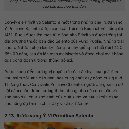
Vang Ý Conviviale Primitivo Salento mang đến hương vị quyến rũ
của các loại hoa quả đen.
Conviviale Primitivo Salento là một trong những chai rượu vang
Ý Primitivo Salento được sản xuất bởi nhà Boutinot với nồng độ
14%. Rượu được lên men từ giống nho Primitivo được trồng tại
địa phương thuộc bán đảo Salento của vùng Puglia. Những trái
nho tươi được chọn lọc kỹ lưỡng từ cây giống có tuổi đời từ 20
đến 60 năm, sau đó lên men malolactic và đóng chai mà không
qua công đoạn ủ trong thùng gỗ sồi.
Rượu mang đến hương vị quyến rũ của các loại hoa quả đen
như mâm xôi, anh đào đen, hòa cùng chút cay nồng của gia vị.
Thưởng thức Conviviale Primitivo Salento, người dùng sẽ có cơ
hội cảm nhận được hương thơm phong phú của quả mận và
anh đào dại, chút khô chát của quả sung và hậu vị cân bằng
nhờ nồng độ tannin chín, đầy vị chua tươi trẻ.
2.13. Rượu vang Ý M Primitivo Salento