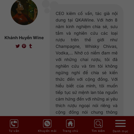
CEO kiêm cố vấn, tác giả nội
dung tại QKAWine. Với hơn 8
năm kinh nghiệm chia sẻ, sưu
tầm và nghiên cứu các loại
Khánh Huyền Wine
rượu trên thế giới như
Champagne, Whisky Chivas,
Vodka,... Nhờ có niềm đam mê
với những chai rượu, tôi đã
nghiên cứu và tìm tòi không
ngừng nghỉ để chia sẻ kiến
thức đến với cộng đồng. Với
hiểu biết của mình, tôi muốn
tiếp tục sứ mệnh lan tỏa nguồn
cảm hứng đến với những ai yêu
thích rượu ngoại nói riêng và
cộng đồng nói chung thông
qua những chia sẻ trên website
của QKAWine.
Tư vấn
Khuyến mãi
Trang chủ
Tìm kiếm
Danh mục