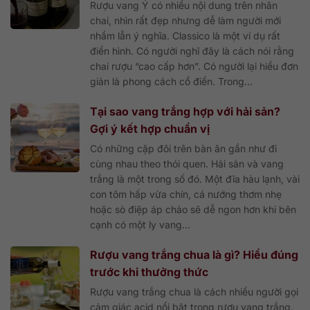
Rượu vang Ý có nhiều nội dung trên nhãn
chai, nhìn rất đẹp nhưng dễ làm người mới
nhầm lẫn ý nghĩa. Classico là một ví dụ rất
điển hình. Có người nghĩ đây là cách nói rằng
chai rượu “cao cấp hơn”. Có người lại hiểu đơn
giản là phong cách cổ điển. Trong...
Tại sao vang trắng hợp với hải sản?
Gợi ý kết hợp chuẩn vị
Có những cặp đôi trên bàn ăn gần như đi
cùng nhau theo thói quen. Hải sản và vang
trắng là một trong số đó. Một đĩa hàu lạnh, vài
con tôm hấp vừa chín, cá nướng thơm nhẹ
hoặc sò điệp áp chảo sẽ dễ ngon hơn khi bên
cạnh có một ly vang...
Rượu vang trắng chua là gì? Hiểu đúng
trước khi thưởng thức
Rượu vang trắng chua là cách nhiều người gọi
cảm giác acid nổi bật trong rượu vang trắng.