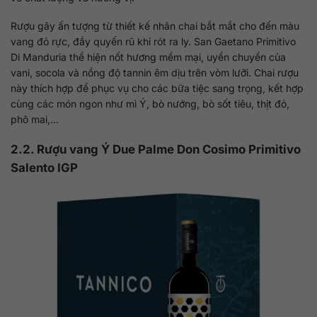
Rượu gây ấn tượng từ thiết kế nhãn chai bắt mắt cho đến màu
vang đỏ rực, đầy quyến rũ khi rót ra ly. San Gaetano Primitivo
Di Manduria thể hiện nốt hương mềm mại, uyển chuyển của
vani, socola và nồng độ tannin êm dịu trên vòm lưỡi. Chai rượu
này thích hợp để phục vụ cho các bữa tiệc sang trọng, kết hợp
cùng các món ngon như mì Ý, bò nướng, bò sốt tiêu, thịt đỏ,
phô mai,…
2.2. Rượu vang Ý Due Palme Don Cosimo Primitivo
Salento IGP