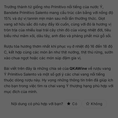
Trưởng thành từ giống nho Primitivo nổi tiếng của nước Ý,
Bandete Primitivo Salento mang cấu trúc cân bằng với nồng độ
15% và dự vị tannin mịn màn sau mỗi lần thưởng thức. Giọt
vang sở hữu sắc đỏ ruby đầy lôi cuốn, cùng với đó là hương vị
tròn trịa của nhiều loại trái cây chín đỏ của vùng nhiệt đới, tiêu
biểu như mâm xôi, dâu tây, anh đào và phảng phất mùi gỗ sồi.
Rượu tỏa hương thơm nhất khi phục vụ ở nhiệt độ 16 đến 18 độ
C, kết hợp cùng các món ăn như thịt nướng, thịt thú rừng, sườn
xào chua ngọt hoặc các món súp đậm gia vị.
Bài viết trên đây là những chia sẻ của
QKAWine
về rượu vang
Ý Primitivo Salento và một số gợi ý các chai vang nổi tiếng
thuộc dòng rượu này. Hy vọng những thông tin trên đã giúp ích
cho bạn trong việc tìm ra chai vang Ý thượng hạng phù hợp với
mục đích của mình.
Nội dung có phù hợp với bạn?
Có
Không