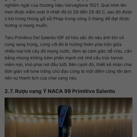
nghiêm ngặt của thương hiệu Varvaglione 1921. Quá trình lên
men được kiểm soát ở nhiệt độ từ 26 đến 28 độ C, sau đó được
ủ kín trong thùng gỗ sồi Pháp trong vòng 3 tháng để đạt được
hương vị mong muốn.
Tatu Primitivo Del Salento IGP sở hữu sắc đỏ nâu ánh tím vô
cùng sang trọng, cùng với đó là hương thơm pha trộn giữa
nhiều loại trái cây đỏ mọng nước, đem lại cảm giác dễ chịu, cân
bằng nhưng không kém phần mạnh mẽ nhờ cấu trúc tannin
mềm mịn, khó phai nơi đầu lưỡi. Bên cạnh đó, thiết kế nhãn chai
đơn giản với tone trắng chủ đạo cũng là một điểm cộng lớn làm
nên sự thanh lịch của chai vang này.
2.7. Rượu vang Ý NACA 99 Primitivo Salento