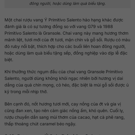
đông người, hoặc dùng làm quà biếu tặng.
Một chai rượu vang Ý Primitivo Salento hảo hạng khác được
đánh giá là có sự tương đồng so với vang G79 và 1988
Primitivo Salento là Gransole. Chai vang này mang hương thơm
mãnh liệt, tươi mới của ớt tươi, mận chín và gỗ sồi. Rượu có màu
đỏ ruby nổi bật, thích hợp cho các buổi liên hoan đông người,
hoặc dùng làm quà biếu tặng sếp, đồng nghiệp vào dịp lễ đặc
biệt.
Khi thưởng thức ngụm đầu của chai vang Gransole Primitivo
Salento, người dùng không khỏi ngạc nhiên bởi hương vị dai
dẳng của quả chín mọng, cỏ héo, đặc biệt là mùi gỗ sồi được ủ
kỹ trong mỗi nhịp thở.
Bên cạnh đó, nốt hương tươi mới, cay nồng của ớt và gia vị
cũng đan xen, tạo nên cảm giác nồng ấm, khó quên. Cuối ly,
rượu chuyển dần sang mùi thơm của cacao, hạt cà phê rang,
thấp thoáng chút caramel béo ngậy.