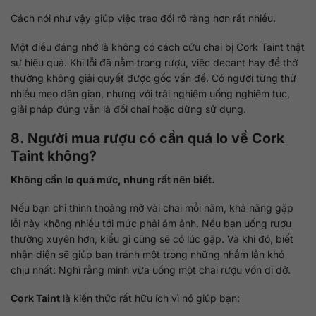
Cách nói như vậy giúp việc trao đổi rõ ràng hơn rất nhiều.
Một điều đáng nhớ là không có cách cứu chai bị Cork Taint thật
sự hiệu quả. Khi lỗi đã nằm trong rượu, việc decant hay để thở
thường không giải quyết được gốc vấn đề. Có người từng thử
nhiều mẹo dân gian, nhưng với trải nghiệm uống nghiêm túc,
giải pháp đúng vẫn là đổi chai hoặc dừng sử dụng.
8. Người mua rượu có cần quá lo về Cork
Taint không?
Không cần lo quá mức, nhưng rất nên biết.
Nếu bạn chỉ thỉnh thoảng mở vài chai mỗi năm, khả năng gặp
lỗi này không nhiều tới mức phải ám ảnh. Nếu bạn uống rượu
thường xuyên hơn, kiểu gì cũng sẽ có lúc gặp. Và khi đó, biết
nhận diện sẽ giúp bạn tránh một trong những nhầm lẫn khó
chịu nhất: Nghĩ rằng mình vừa uống một chai rượu vốn dĩ dở.
Cork Taint
là kiến thức rất hữu ích vì nó giúp bạn: