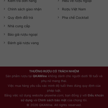
Kiểm tra đơn hàng
Hiểu về rượu ngoại
Chính sách giao nhận
Rượu Việt Nam
Quy định đổi trả
Pha chế Cocktail
Nhà cung cấp
Báo giá rượu ngoại
Đánh giá rượu vang
THƯỞNG RƯỢU CÓ TRÁCH NHIỆM
Sản phẩm rượu tại
QKAWine
không dành cho người dưới 18 tuổi và
phụ nữ mang thai.
Việc mua hàng yêu cầu xác minh độ tuổi theo đúng quy định của
pháp luật.
Bằng việc sử dụng website
qkawine.com
, bạn đồng ý với
Điều khoản
sử dụng
và
Chính sách bảo mật
của chúng tôi.
© 2026 QKAWine. All rights reserved.