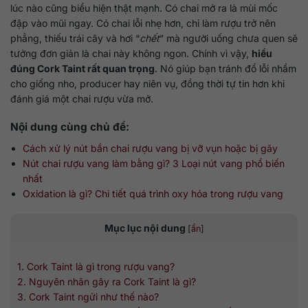
lúc nào cũng biểu hiện thật mạnh. Có chai mở ra là mùi mốc
đập vào mũi ngay. Có chai lỗi nhẹ hơn, chỉ làm rượu trở nên
phẳng, thiếu trái cây và hơi “
chết
” mà người uống chưa quen sẽ
tưởng đơn giản là chai này không ngon. Chính vì vậy,
hiểu
đúng Cork Taint rất quan trọng
. Nó giúp bạn tránh đổ lỗi nhầm
cho giống nho, producer hay niên vụ, đồng thời tự tin hơn khi
đánh giá một chai rượu vừa mở.
Nội dung cùng chủ đề:
Cách xử lý nút bần chai rượu vang bị vỡ vụn hoặc bị gãy
Nút chai rượu vang làm bằng gì? 3 Loại nút vang phổ biến
nhất
Oxidation là gì? Chi tiết quá trình oxy hóa trong rượu vang
Mục lục nội dung
[
ẩn
]
1. Cork Taint là gì trong rượu vang?
2. Nguyên nhân gây ra Cork Taint là gì?
3. Cork Taint ngửi như thế nào?