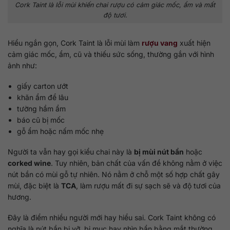
Cork Taint là lỗi mùi khiến chai rượu có cảm giác mốc, ẩm và mất
độ tươi.
Hiểu ngắn gọn, Cork Taint là lỗi mùi làm
rượu vang
xuất hiện
cảm giác mốc, ẩm, cũ và thiếu sức sống, thường gắn với hình
ảnh như:
giấy carton ướt
khăn ẩm để lâu
tường hầm ẩm
báo cũ bị mốc
gỗ ẩm hoặc nấm mốc nhẹ
Người ta vẫn hay gọi kiểu chai này là
bị mùi nút bần
hoặc
corked wine
. Tuy nhiên, bản chất của vấn đề không nằm ở việc
nút bần có mùi gỗ tự nhiên. Nó nằm ở chỗ một số hợp chất gây
mùi, đặc biệt là
TCA
, làm rượu mất đi sự sạch sẽ và độ tươi của
hương.
Đây là điểm nhiều người mới hay hiểu sai. Cork Taint không có
nghĩa là nút bần bị vỡ, bị mục hay nhìn bẩn bằng mắt thường.