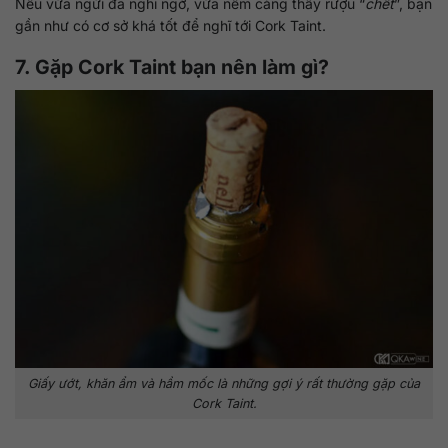
Nếu vừa ngửi đã nghi ngờ, vừa nếm càng thấy rượu “
chết
”, bạn
gần như có cơ sở khá tốt để nghĩ tới Cork Taint.
7. Gặp Cork Taint bạn nên làm gì?
Giấy ướt, khăn ẩm và hầm mốc là những gợi ý rất thường gặp của
Cork Taint.