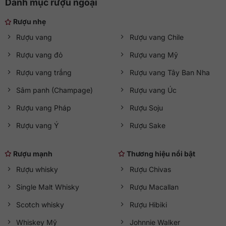
Danh mục rượu ngoại
Rượu nhẹ
Rượu vang
Rượu vang Chile
Rượu vang đỏ
Rượu vang Mỹ
Rượu vang trắng
Rượu vang Tây Ban Nha
Sâm panh (Champage)
Rượu vang Úc
Rượu vang Pháp
Rượu Soju
Rượu vang Ý
Rượu Sake
Rượu mạnh
Thương hiệu nổi bật
Rượu whisky
Rượu Chivas
Single Malt Whisky
Rượu Macallan
Scotch whisky
Rượu Hibiki
Whiskey Mỹ
Johnnie Walker