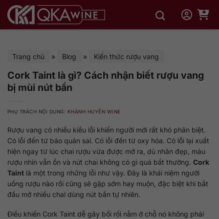
Bỏ
qua
nội
dung
Trang chủ
»
Blog
»
Kiến thức rượu vang
Cork Taint là gì? Cách nhận biết rượu vang
bị mùi nút bần
PHỤ TRÁCH NỘI DUNG:
KHÁNH HUYỀN WINE
Rượu vang có nhiều kiểu lỗi khiến người mới rất khó phân biệt.
Có lỗi đến từ bảo quản sai. Có lỗi đến từ oxy hóa. Có lỗi lại xuất
hiện ngay từ lúc chai rượu vừa được mở ra, dù nhãn đẹp, màu
rượu nhìn vẫn ổn và nút chai không có gì quá bất thường.
Cork
Taint
là một trong những lỗi như vậy. Đây là khái niệm người
uống rượu nào rồi cũng sẽ gặp sớm hay muộn, đặc biệt khi bắt
đầu mở nhiều chai dùng nút bần tự nhiên.
Điều khiến Cork Taint dễ gây bối rối nằm ở chỗ nó không phải