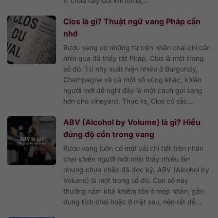
vị chua này đôi khi hơi lạ,...
Clos là gì? Thuật ngữ vang Pháp cần
nhớ
Rượu vang có những từ trên nhãn chai chỉ cần
nhìn qua đã thấy rất Pháp. Clos là một trong
số đó. Từ này xuất hiện nhiều ở Burgundy,
Champagne và cả một số vùng khác, khiến
người mới dễ nghĩ đây là một cách gọi sang
hơn cho vineyard. Thực ra, Clos có sắc...
ABV (Alcohol by Volume) là gì? Hiểu
đúng độ cồn trong vang
Rượu vang luôn có một vài chi tiết trên nhãn
chai khiến người mới nhìn thấy nhiều lần
nhưng chưa chắc đã đọc kỹ. ABV (Alcohol by
Volume) là một trong số đó. Con số này
thường nằm khá khiêm tốn ở mép nhãn, gần
dung tích chai hoặc ở mặt sau, nên rất dễ...