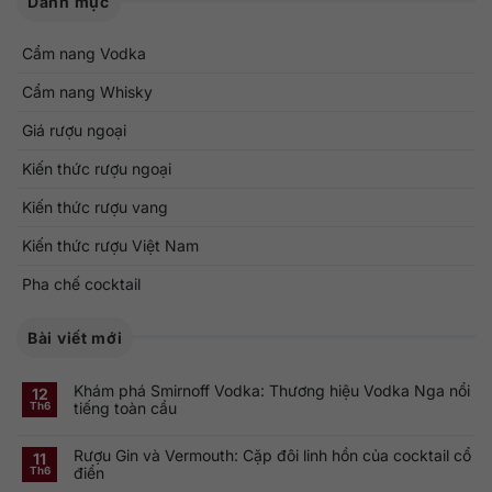
Danh mục
Cẩm nang Vodka
Cẩm nang Whisky
Giá rượu ngoại
Kiến thức rượu ngoại
Kiến thức rượu vang
Kiến thức rượu Việt Nam
Pha chế cocktail
Bài viết mới
Khám phá Smirnoff Vodka: Thương hiệu Vodka Nga nổi
12
tiếng toàn cầu
Th6
Không
có
Rượu Gin và Vermouth: Cặp đôi linh hồn của cocktail cổ
bình
11
luận
điển
Th6
ở
Khám