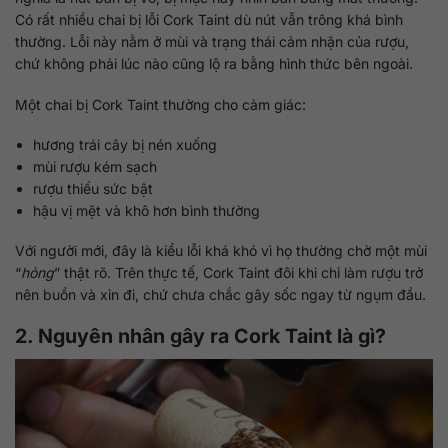
Có rất nhiều chai bị lỗi Cork Taint dù nút vẫn trông khá bình
thường. Lỗi này nằm ở mùi và trạng thái cảm nhận của rượu,
chứ không phải lúc nào cũng lộ ra bằng hình thức bên ngoài.
Một chai bị Cork Taint thường cho cảm giác:
hương trái cây bị nén xuống
mùi rượu kém sạch
rượu thiếu sức bật
hậu vị mệt và khô hơn bình thường
Với người mới, đây là kiểu lỗi khá khó vì họ thường chờ một mùi
“
hỏng
” thật rõ. Trên thực tế, Cork Taint đôi khi chỉ làm rượu trở
nên buồn và xỉn đi, chứ chưa chắc gây sốc ngay từ ngụm đầu.
2. Nguyên nhân gây ra Cork Taint là gì?