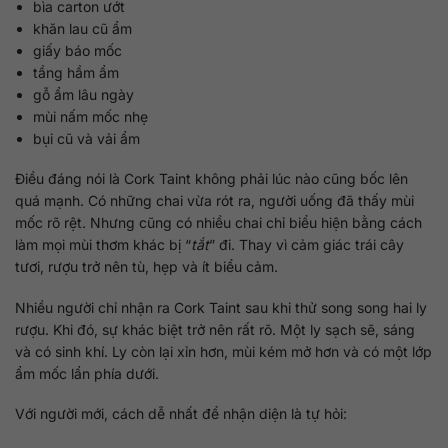
bìa carton ướt
khăn lau cũ ẩm
giấy báo mốc
tầng hầm ẩm
gỗ ẩm lâu ngày
mùi nấm mốc nhẹ
bụi cũ và vải ẩm
Điều đáng nói là Cork Taint không phải lúc nào cũng bốc lên
quá mạnh. Có những chai vừa rót ra, người uống đã thấy mùi
mốc rõ rệt. Nhưng cũng có nhiều chai chỉ biểu hiện bằng cách
làm mọi mùi thơm khác bị “
tắt
” đi. Thay vì cảm giác trái cây
tươi, rượu trở nên tù, hẹp và ít biểu cảm.
Nhiều người chỉ nhận ra Cork Taint sau khi thử song song hai ly
rượu. Khi đó, sự khác biệt trở nên rất rõ. Một ly sạch sẽ, sáng
và có sinh khí. Ly còn lại xỉn hơn, mùi kém mở hơn và có một lớp
ẩm mốc lẩn phía dưới.
Với người mới, cách dễ nhất để nhận diện là tự hỏi: