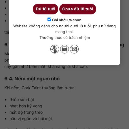
giấy ướt
vải ẩm
Đủ 18 tuổi
Chưa đủ 18 tuổi
hầm mốc
Ghi nhớ lựa chọn
carton cũ
Website không dành cho người dưới 18 tuổi, phụ nữ đang
mang thai.
thì nên cảnh giác ngay.
Thưởng thức có trách nhiệm
6.3. Tìm xem hương trái cây có bị bóp xuống không
Một chai rượu tốt thường có một mức sinh khí nhất định, dù
phong cách kín hay mở. Nếu rượu ngửi lên thấy đục, tù và trái
cây gần như biến mất, khả năng lỗi khá cao.
6.4. Nếm một ngụm nhỏ
Khi nếm, Cork Taint thường làm rượu:
thiếu sức bật
nhạt hơn kỳ vọng
mất độ trong trẻo
hậu vị ngắn và hơi mệt