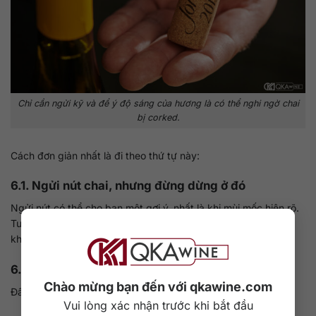
Chỉ cần ngửi kỹ và để ý độ sáng của hương là có thể nghi ngờ chai
bị corked.
Cách đơn giản nhất là đi theo thứ tự này:
6.1. Ngửi nút chai, nhưng đừng dừng ở đó
Ngửi nút có thể cho bạn một gợi ý, nhất là khi mùi mốc hiện rõ.
Tuy nhiên, đừng dựa hoàn toàn vào nút. Có những nút ngửi
không quá đáng ngại nhưng rượu trong chai lại bị lỗi rõ hơn.
6.2. Ngửi rượu trong ly
Chào mừng bạn đến với qkawine.com
Đây là bước quan trọng nhất. Nếu rượu cho mùi:
Vui lòng xác nhận trước khi bắt đầu