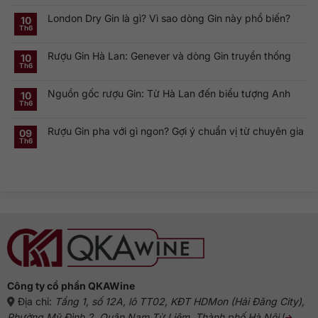
Không
phá
có
Smirnoff
London Dry Gin là gì? Vì sao dòng Gin này phổ biến?
bình
10
Vodka:
luận
Th6
Thương
ở
Không
hiệu
Rượu
có
Vodka
Gin
bình
Nga
Rượu Gin Hà Lan: Genever và dòng Gin truyền thống
và
luận
10
nổi
ở
Vermouth:
Th6
tiếng
Không
London
Cặp
toàn
có
Dry
đôi
cầu
bình
Gin
linh
Nguồn gốc rượu Gin: Từ Hà Lan đến biểu tượng Anh
luận
10
là
hồn
ở
gì?
của
Th6
Không
Rượu
Vì
cocktail
có
Gin
sao
cổ
bình
Hà
dòng
điển
Rượu Gin pha với gì ngon? Gợi ý chuẩn vị từ chuyên gia
luận
09
Lan:
Gin
ở
Genever
này
Th6
Không
Nguồn
và
phổ
có
gốc
dòng
biến?
bình
rượu
Gin
luận
Gin:
truyền
ở
Từ
thống
Rượu
Hà
Gin
Lan
pha
đến
với
biểu
gì
tượng
ngon?
Anh
Gợi
ý
chuẩn
vị
từ
chuyên
gia
Công ty cổ phần QKAWine
Địa chỉ:
Tầng 1, số 12A, lô TT02, KĐT HDMon (Hải Đăng City),
Phường Mỹ Đình 2, Quận Nam Từ Liêm, Thành phố Hà Nội
(