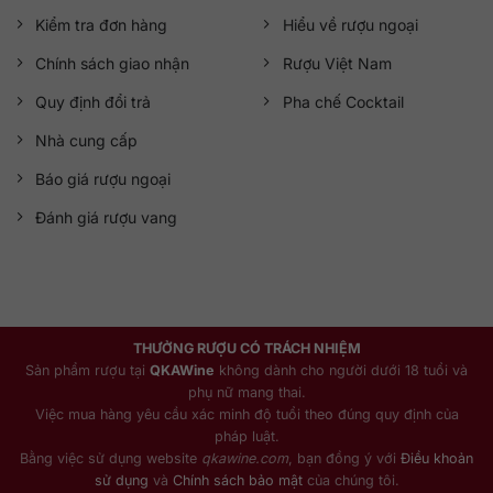
Kiểm tra đơn hàng
Hiểu về rượu ngoại
Chính sách giao nhận
Rượu Việt Nam
Quy định đổi trả
Pha chế Cocktail
Nhà cung cấp
Báo giá rượu ngoại
Đánh giá rượu vang
THƯỞNG RƯỢU CÓ TRÁCH NHIỆM
Sản phẩm rượu tại
QKAWine
không dành cho người dưới 18 tuổi và
phụ nữ mang thai.
Việc mua hàng yêu cầu xác minh độ tuổi theo đúng quy định của
pháp luật.
Bằng việc sử dụng website
qkawine.com
, bạn đồng ý với
Điều khoản
sử dụng
và
Chính sách bảo mật
của chúng tôi.