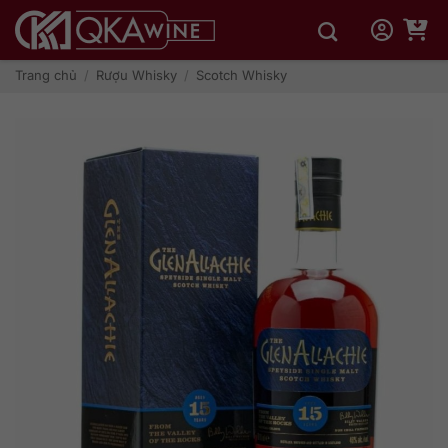
Bỏ
qua
nội
dung
Trang chủ
/
Rượu Whisky
/
Scotch Whisky