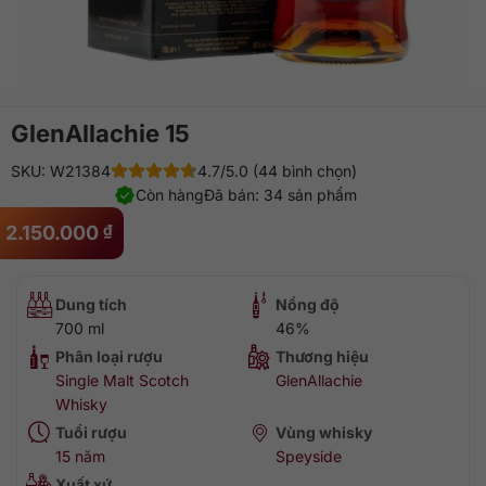
GlenAllachie 15
SKU: W21384
4.7/5.0 (44 bình chọn)
Còn hàng
Đã bán: 34 sản phẩm
2.150.000
₫
Dung tích
Nồng độ
700 ml
46%
Phân loại rượu
Thương hiệu
Single Malt Scotch
GlenAllachie
Whisky
Tuổi rượu
Vùng whisky
15 năm
Speyside
Xuất xứ