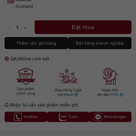
Scotland
GlenAllachie 15 số lượng
Đặt mua
Thêm vào giỏ hàng
Đặt hàng doanh nghiệp
QKAWine cam kết
Sản phẩm
Giao hàng 2 giờ
Hoàn tiền
chính hãng
nội thành
lên đến 111%
Nhận tư vấn sản phẩm miễn phí
Hotline
Zalo
Messenger