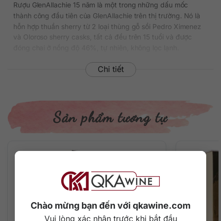
Rượu GlenAllachie 15 năm là một trong những dấu mốc
thành công đầu tiên của GlenAllachie trên thị trường. Nó là
hỗn hợp thuần sherry từ 2 loại thùng gỗ sồi Pedro Ximenez
và Oloroso sherry casks, tất cả đều trên 15 tuổi và được
đóng chai ở nồng độ 46%, tự nhiên, không lọc lạnh.
Giá của một chai GlenAllachie có tuổi đời 15 năm dao động
Chi tiết
khoảng 2.150.000 đồng tại thị trường Việt Nam nhưng cũng
hơi khó để tìm thấy nó bởi mức độ phổ biến không cao.
Thông tin chi tiết về rượu
Sản phẩm tương tự
Xuất xứ: Scotland
Vùng sản xuất: Speyside
Thương hiệu: GlenAllachie
Phân loại: Single Malt Scotch Whisky
Nồng độ: 46%
Dung tích: 700 ml
Tuổi rượu: 15 năm
Màu sắc: Màu hổ phách đỏ đậm
Chào mừng bạn đến với qkawine.com
Cách thưởng thức: Uống nguyên chất, thêm đá viên, pha
Vui lòng xác nhận trước khi bắt đầu