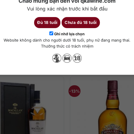
Chào mừng bạn đến với qkawine.com
Vui lòng xác nhận trước khi bắt đầu
Đủ 18 tuổi
Chưa đủ 18 tuổi
Chi tiết
Ghi nhớ lựa chọn
Website không dành cho người dưới 18 tuổi, phụ nữ đang mang thai.
Thưởng thức có trách nhiệm
ha chế cocktail
Sản phẩm tương tự
ọt ngào của rất nhiều loại trái cây chín như táo, lê, mâm xôi, quả s
-13%
 miệng với sự hiện diện của táo chín, một chút vị táo hầm (jammy), 
gỗ sồi.
nnin gỗ sồi và vani nồng nàn.