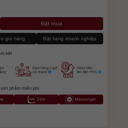
ố lượng
Đặt mua
o giỏ hàng
Đặt hàng doanh nghiệp
m kết
hẩm
Giao hàng 2 giờ
Hoàn tiền
hãng
nội thành
lên đến 111%
 sản phẩm miễn phí
ne
Zalo
Messenger