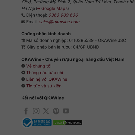
City), Phường Mỹ Đình 2, Quận Nam Từ Liêm, Thành phố
Hà Nội
(
Google Maps
)
Điện thoại:
0363 909 636
Email:
sales@qkawine.com
Chứng nhận kinh doanh
Mã số doanh nghiệp: 0110385539 - QKAWine JSC
Giấy phép bán lẻ rượu: 04/GP-UBND
QKAWine - Chuyên rượu ngoại hàng đầu Việt Nam
Về chúng tôi
Thông cáo báo chí
Liên hệ với QKAWine
Tin tức và sự kiện
Kết nối với QKAWine