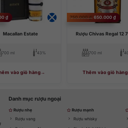
Giá
Giá
000
₫
750.000
₫
650.000
₫
gốc
hiện
là:
tại
750.000 ₫.
là:
650.
Macallan Estate
Rượu Chivas Regal 12 
700 ml
43%
700 ml
4
hêm vào giỏ hàng
Thêm vào giỏ hàng
Danh mục rượu ngoại
Rượu nhẹ
Rượu mạnh
Rượu vang
Rượu whisky
g