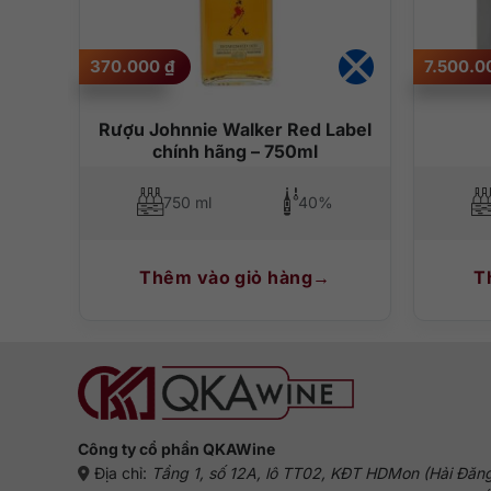
370.000
₫
7.500.
 Lít
Rượu Johnnie Walker Red Label
chính hãng – 750ml
%
750 ml
40%
Thêm vào giỏ hàng
T
Công ty cổ phần QKAWine
Địa chỉ:
Tầng 1, số 12A, lô TT02, KĐT HDMon (Hải Đăn