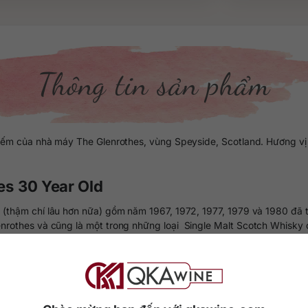
Thông tin sản phẩm
ếm của nhà máy The Glenrothes, vùng Speyside, Scotland. Hương vị n
hes 30 Year Old
 (thậm chí lâu hơn nữa) gồm năm 1967, 1972, 1977, 1979 và 1980 đã 
nrothes và cũng là một trong những loại Single Malt Scotch Whisky 
ng sâu sẽ làm người dùng lâng lâng sảng khoái khi thưởng thức. Số l