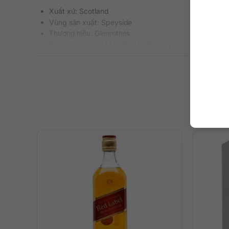
Xuất xứ: Scotland
Vùng sản xuất: Speyside
Thương hiệu: Glenrothes
Phân loại: Single Malt Scotch Whisky
Nồng độ: 43%
Dung tích: 700 ml
Tuổi rượu: 30 năm
Màu sắc: Màu vàng hổ phách sâu đậm
Cách thưởng thức: Uống nguyên chất, thêm đá viên, p
Mô tả hương vị rượu
– Hương thơm: Trên mũi là bản hòa tấu đầy tươi mát và ng
– Hương vị: Vị ngọt ngào tiếp tục là điểm nhấn trên vòm
thiếu vị quả sung cùng với điểm nhấn cay nhẹ của gia vị 
– Hậu vị: Kết thúc dài với dư vị của mật ong, táo hầm, ta