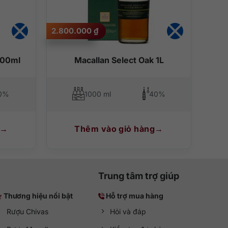
2.800.000
₫
000 ₫.
700ml
Macallan Select Oak 1L
0%
1000 ml
40%
Thêm vào giỏ hàng
Trung tâm trợ giúp
Thương hiệu nổi bật
Hỗ trợ mua hàng
Rượu Chivas
Hỏi và đáp