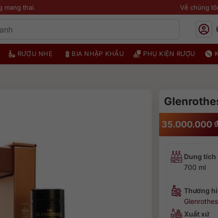
g mang thai.
Về chúng tô
RƯỢU NHẸ
BIA NHẬP KHẨU
PHỤ KIỆN RƯỢU
Glenrothe
35.000.000
Dung tích
700 ml
Thương hi
Glenrothes
Xuất xứ