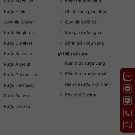
Rượu Macallan
Kiểm tra đơn hàng
Rượu Hibiki
Chính sách giao nhận
Johnnie Walker
Quy định đổi trả
Rượu Singleton
Báo giá rượu ngoại
Rượu Glenlivet
Đánh giá rượu vang
Rượu Balvenie
Hiểu về rượu
Kiến thức rượu vang
Rượu Absolut
Kiến thức rượu ngoại
Rượu Courvoisier
Hiểu về rượu Việt Nam
Rượu Hennessy
Pha chế Cocktail
Rượu Beluga
Rượu Danzka