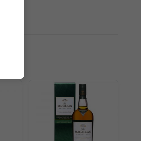
ung, cam quýt và mật ong.
hương vị da thuộc hòa quyện cùng mật ong và không thể