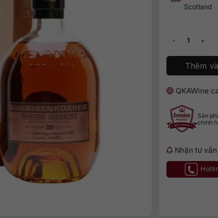
Scotland
Glenrothes 30 s
Thêm và
QKAWine ca
Sản p
chính 
Nhận tư vấn
Hotli