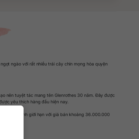
gọt ngào với rất nhiều trái cây chín mọng hòa quyện
tạo nên tuyệt tác mang tên Glenrothes 30 năm. Đây được
được yêu thích hàng đầu hiện nay.
ượng phát hành giới hạn với giá bán khoảng 36.000.000