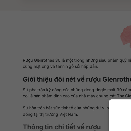
Rượu Glenrothes 30 là một trong những siêu phẩm quý hi
cùng mật ong và tannin gỗ sồi hấp dẫn.
Giới thiệu đôi nét về rượu Glenrot
Sự pha trộn kỳ công của những dòng single malt 30 năm
coi là sản phẩm đỉnh cao của nhà máy chưng cất The Gle
Sự hòa trộn hết sức tinh tế của những dư vị phức tạp lắ
đồng tại thị trường Việt Nam.
Thông tin chi tiết về rượu