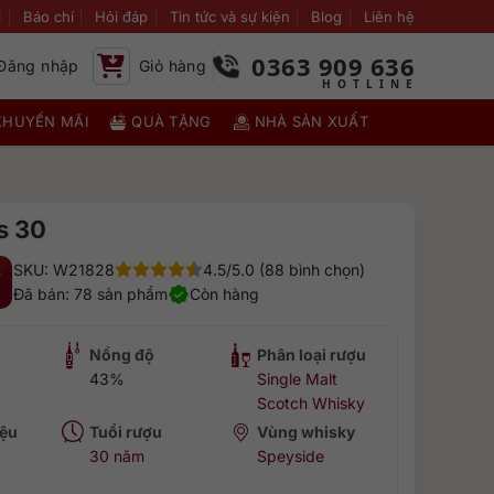
i
Báo chí
Hỏi đáp
Tin tức và sự kiện
Blog
Liên hệ
0363 909 636
Đăng nhập
Giỏ hàng
KHUYẾN MÃI
QUÀ TẶNG
NHÀ SẢN XUẤT
s 30
SKU: W21828
4.5/5.0 (88 bình chọn)
₫
Đã bán: 78 sản phẩm
Còn hàng
Nồng độ
Phân loại rượu
43%
Single Malt
Scotch Whisky
ệu
Tuổi rượu
Vùng whisky
30 năm
Speyside