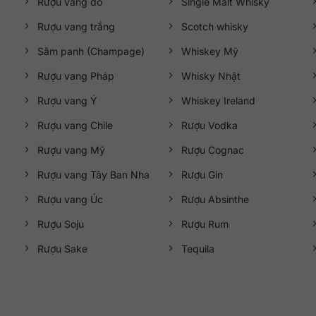
Rượu vang đỏ
Single Malt Whisky
Rượu vang trắng
Scotch whisky
Sâm panh (Champage)
Whiskey Mỹ
Rượu vang Pháp
Whisky Nhật
Rượu vang Ý
Whiskey Ireland
Rượu vang Chile
Rượu Vodka
Rượu vang Mỹ
Rượu Cognac
Rượu vang Tây Ban Nha
Rượu Gin
Rượu vang Úc
Rượu Absinthe
Rượu Soju
Rượu Rum
Rượu Sake
Tequila