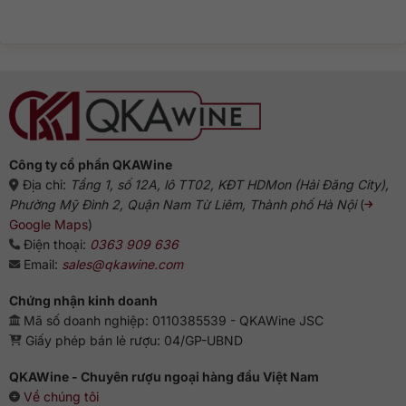
bình
rượu
Gin
luận
Gin:
truyền
ở
Từ
thống
Rượu
Hà
Gin
Lan
pha
đến
với
biểu
gì
tượng
ngon?
Anh
Gợi
ý
chuẩn
vị
từ
chuyên
gia
Công ty cổ phần QKAWine
Địa chỉ:
Tầng 1, số 12A, lô TT02, KĐT HDMon (Hải Đăng City),
Phường Mỹ Đình 2, Quận Nam Từ Liêm, Thành phố Hà Nội
(
Google Maps
)
Điện thoại:
0363 909 636
Email:
sales@qkawine.com
Chứng nhận kinh doanh
Mã số doanh nghiệp: 0110385539 - QKAWine JSC
Giấy phép bán lẻ rượu: 04/GP-UBND
QKAWine - Chuyên rượu ngoại hàng đầu Việt Nam
Về chúng tôi