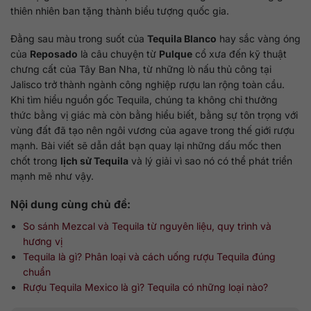
thiên nhiên ban tặng thành biểu tượng quốc gia.
Đằng sau màu trong suốt của
Tequila Blanco
hay sắc vàng óng
của
Reposado
là câu chuyện từ
Pulque
cổ xưa đến kỹ thuật
chưng cất của Tây Ban Nha, từ những lò nấu thủ công tại
Jalisco trở thành ngành công nghiệp rượu lan rộng toàn cầu.
Khi tìm hiểu nguồn gốc Tequila, chúng ta không chỉ thưởng
thức bằng vị giác mà còn bằng hiểu biết, bằng sự tôn trọng với
vùng đất đã tạo nên ngôi vương của agave trong thế giới rượu
mạnh. Bài viết sẽ dẫn dắt bạn quay lại những dấu mốc then
chốt trong
lịch sử Tequila
và lý giải vì sao nó có thể phát triển
mạnh mẽ như vậy.
Nội dung cùng chủ đề:
So sánh Mezcal và Tequila từ nguyên liệu, quy trình và
hương vị
Tequila là gì? Phân loại và cách uống rượu Tequila đúng
chuẩn
Rượu Tequila Mexico là gì? Tequila có những loại nào?