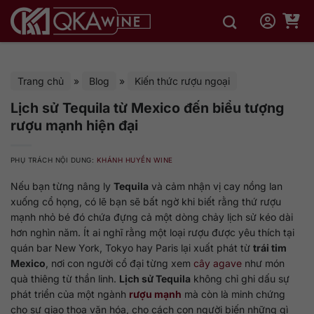
Bỏ
qua
nội
dung
Trang chủ
»
Blog
»
Kiến thức rượu ngoại
Lịch sử Tequila từ Mexico đến biểu tượng
rượu mạnh hiện đại
PHỤ TRÁCH NỘI DUNG:
KHÁNH HUYỀN WINE
Nếu bạn từng nâng ly
Tequila
và cảm nhận vị cay nồng lan
xuống cổ họng, có lẽ bạn sẽ bất ngờ khi biết rằng thứ rượu
mạnh nhỏ bé đó chứa đựng cả một dòng chảy lịch sử kéo dài
hơn nghìn năm. Ít ai nghĩ rằng một loại rượu được yêu thích tại
quán bar New York, Tokyo hay Paris lại xuất phát từ
trái tim
Mexico
, nơi con người cổ đại từng xem
cây agave
như món
quà thiêng từ thần linh.
Lịch sử Tequila
không chỉ ghi dấu sự
phát triển của một ngành
rượu mạnh
mà còn là minh chứng
cho sự giao thoa văn hóa, cho cách con người biến những gì