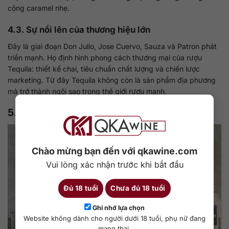
cộng caramel nhẹ.
4.3. Sự nổi lên của thương hiệu lớn
Đây là giai đoạn Don Julio, Jose Cuervo, Sauza và Patron phát
triển mạnh. Họ định hình phong cách thương mại của rượu
Tequila: thiết kế chai, tiêu chuẩn chất lượng và chiến lược
marketing. Từ đây Tequila không còn là sản phẩm địa phương
mà trở thành ngôi sao trong thế giới rượu mạnh.
5. Tequila trong thời đại toàn cầu
Chào mừng bạn đến với qkawine.com
Vui lòng xác nhận trước khi bắt đầu
Đủ 18 tuổi
Chưa đủ 18 tuổi
Ghi nhớ lựa chọn
Website không dành cho người dưới 18 tuổi, phụ nữ đang
mang thai.