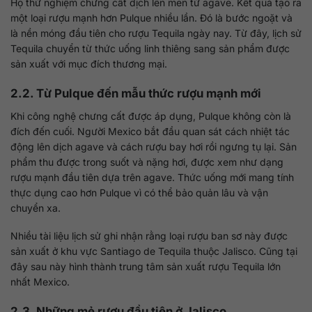
Họ thử nghiệm chưng cất dịch lên men từ agave. Kết quả tạo ra
một loại rượu mạnh hơn Pulque nhiều lần. Đó là bước ngoặt và
là nền móng đầu tiên cho rượu Tequila ngày nay. Từ đây, lịch sử
Tequila chuyển từ thức uống linh thiêng sang sản phẩm được
sản xuất với mục đích thương mại.
2.2. Từ Pulque đến mẫu thức rượu mạnh mới
Khi công nghệ chưng cất được áp dụng, Pulque không còn là
đích đến cuối. Người Mexico bắt đầu quan sát cách nhiệt tác
động lên dịch agave và cách rượu bay hơi rồi ngưng tụ lại. Sản
phẩm thu được trong suốt và nặng hơi, được xem như dạng
rượu mạnh đầu tiên dựa trên agave. Thức uống mới mang tính
thực dụng cao hơn Pulque vì có thể bảo quản lâu và vận
chuyển xa.
Nhiều tài liệu lịch sử ghi nhận rằng loại rượu ban sơ này được
sản xuất ở khu vực Santiago de Tequila thuộc Jalisco. Cũng tại
đây sau này hình thành trung tâm sản xuất rượu Tequila lớn
nhất Mexico.
2.3. Những mẻ rượu đầu tiên ở Jalisco