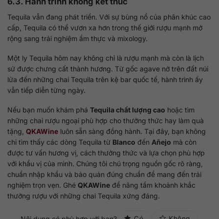
6.3. Hành trình không kết thúc
Tequila vẫn đang phát triển. Với sự bùng nổ của phân khúc cao
cấp, Tequila có thể vươn xa hơn trong thế giới rượu mạnh mở
rộng sang trải nghiệm ẩm thực và mixology.
Một ly Tequila hôm nay không chỉ là rượu mạnh mà còn là lịch
sử được chưng cất thành hương. Từ gốc agave nở trên đất núi
lửa đến những chai Tequila trên kệ bar quốc tế, hành trình ấy
vẫn tiếp diễn từng ngày.
Nếu bạn muốn khám phá
Tequila chất lượng cao
hoặc tìm
những chai rượu ngoại phù hợp cho thưởng thức hay làm quà
tặng,
QKAWine
luôn sẵn sàng đồng hành. Tại đây, bạn không
chỉ tìm thấy các dòng Tequila từ
Blanco
đến
Añejo
mà còn
được tư vấn hương vị, cách thưởng thức và lựa chọn phù hợp
với khẩu vị của mình. Chúng tôi chú trọng nguồn gốc rõ ràng,
chuẩn nhập khẩu và bảo quản đúng chuẩn để mang đến trải
nghiệm trọn vẹn. Ghé
QKAWine
để nâng tầm khoảnh khắc
thưởng rượu với những chai Tequila xứng đáng.
Nội dung có phù hợp với bạn?
Có
Không