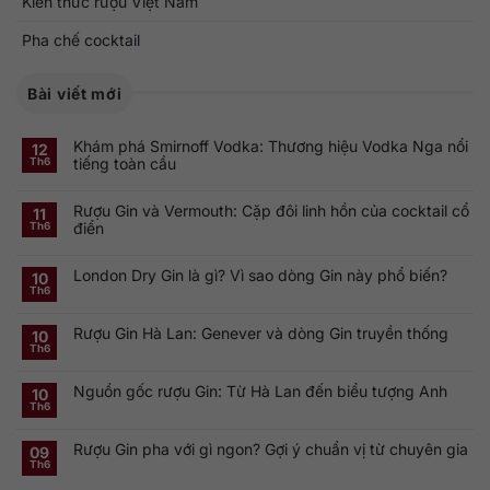
Kiến thức rượu Việt Nam
Pha chế cocktail
Bài viết mới
Khám phá Smirnoff Vodka: Thương hiệu Vodka Nga nổi
12
tiếng toàn cầu
Th6
Không
có
Rượu Gin và Vermouth: Cặp đôi linh hồn của cocktail cổ
bình
11
luận
điển
Th6
ở
Khám
Không
phá
có
Smirnoff
London Dry Gin là gì? Vì sao dòng Gin này phổ biến?
bình
10
Vodka:
luận
Th6
Thương
ở
Không
hiệu
Rượu
có
Vodka
Gin
bình
Nga
Rượu Gin Hà Lan: Genever và dòng Gin truyền thống
và
luận
10
nổi
ở
Vermouth:
Th6
tiếng
Không
London
Cặp
toàn
có
Dry
đôi
cầu
bình
Gin
linh
Nguồn gốc rượu Gin: Từ Hà Lan đến biểu tượng Anh
luận
10
là
hồn
ở
gì?
của
Th6
Không
Rượu
Vì
cocktail
có
Gin
sao
cổ
bình
Hà
dòng
điển
Rượu Gin pha với gì ngon? Gợi ý chuẩn vị từ chuyên gia
luận
09
Lan:
Gin
ở
Genever
này
Th6
Không
Nguồn
và
phổ
có
gốc
dòng
biến?