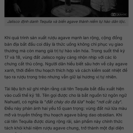
Jalisco định danh Tequila và biến agave thành niềm tự hào dân tộc.
Khi quá trình sản xuất rượu agave mạnh lan rộng, cộng đồng
bản địa bắt đầu coi đây là thức uống không chỉ phục vụ giao
thương mà còn mang giá trị tự hào văn hóa. Trong suốt thế kỷ
17 và 18, vùng đất Jalisco ngày càng nhộn nhịp với các lò
chưng cất thủ công. Người dân hiểu biết sâu hơn về cây agave
xanh, thời điểm thu hoạch thích hợp và cách kiểm soát nhiệt để
tạo ra rượu trong trẻo nhưng vẫn giữ lại hương vị tự nhiên.
Tài liệu lịch sử ghi nhận rằng cái tên Tequila bắt đầu xuất hiện
vào cuối thế kỷ 18. Tên gọi được cho là bắt nguồn từ ngôn ngữ
Nahuatl, có nghĩa là “
đất cháy do đá lửa
” hoặc “
nơi cắt cây
“.
Điều này phản ánh hai yếu tố quan trọng: vùng đất núi lửa màu
mỡ và truyền thống thu hoạch agave bằng dao obsidian. Khi
cái tên Tequila được dùng rộng rãi, sản phẩm này chính thức
tách khỏi khái niệm rượu agave chung, trở thành một đại diện