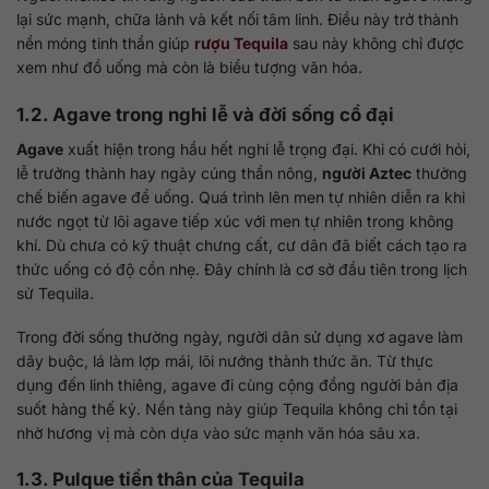
lại sức mạnh, chữa lành và kết nối tâm linh. Điều này trở thành
nền móng tinh thần giúp
rượu Tequila
sau này không chỉ được
xem như đồ uống mà còn là biểu tượng văn hóa.
1.2. Agave trong nghi lễ và đời sống cổ đại
Agave
xuất hiện trong hầu hết nghi lễ trọng đại. Khi có cưới hỏi,
lễ trưởng thành hay ngày cúng thần nông,
người Aztec
thường
chế biến agave để uống. Quá trình lên men tự nhiên diễn ra khi
nước ngọt từ lõi agave tiếp xúc với men tự nhiên trong không
khí. Dù chưa có kỹ thuật chưng cất, cư dân đã biết cách tạo ra
thức uống có độ cồn nhẹ. Đây chính là cơ sở đầu tiên trong lịch
sử Tequila.
Trong đời sống thường ngày, người dân sử dụng xơ agave làm
dây buộc, lá làm lợp mái, lõi nướng thành thức ăn. Từ thực
dụng đến linh thiêng, agave đi cùng cộng đồng người bản địa
suốt hàng thế kỷ. Nền tảng này giúp Tequila không chỉ tồn tại
nhờ hương vị mà còn dựa vào sức mạnh văn hóa sâu xa.
1.3. Pulque tiền thân của Tequila