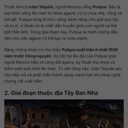
Trước khi có
rượu Tequila
, người Mexico uống
Pulque
. Đây là
loại thức uống lên men từ nhựa agave, có vị chua nhẹ, nồng và
hơi sệt. Pulque từng là thức uống dành riêng cho giới quý tộc
và tu sĩ, vì được tin là chất dẫn truyền giữa con người và thế
giới thần linh. Trong giai đoạn này, Pulque là minh chứng đầu
tiên cho việc agave có thể tạo ra rượu mạnh.
Bằng chứng khảo cổ cho thấy
Pulque xuất hiện ít nhất 1500
năm trước Công nguyên
. Sự tồn tại lâu dài của Pulque giúp
người Mexico hiểu rõ vòng đời agave, kỹ thuật thu nhựa và
kiểm soát quá trình lên men. Từ nền tảng này, rượu Tequila sau
này tiếp nối và phát triển thành dạng mạnh hơn khi công nghệ
chưng cất xuất hiện.
2. Giai đoạn thuộc địa Tây Ban Nha