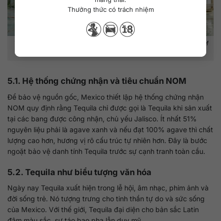
Thưởng thức có trách nhiệm
Tequila trở thành biểu tượng văn hóa Mexico với chứng nhận NOM
bảo hộ nguồn gốc.
5.1. Hệ thống chứng nhận và tiêu chuẩn NOM
Để bảo vệ nguồn gốc, Mexico thiết lập hệ thống chứng nhận
NOM quy định rằng Tequila chỉ được gọi là Tequila khi sản xuất
tại các bang được công nhận, chủ yếu Jalisco. Ít nhất 51%
nguyên liệu phải là agave xanh và nếu đạt 100% agave thì chất
lượng cao hơn, hương vị rõ cấu trúc tự nhiên hơn. Đây là bước
ngoặt bảo vệ danh tính Tequila trước sự cạnh tranh toàn cầu.
5.2. Tequila như biểu tượng văn hóa
Ngày nay Tequila xuất hiện trong lễ hội, âm nhạc, phim ảnh và
đời sống trẻ. Nó tượng trưng cho tinh thần tự do và sức sống
của Mexico. Với thế giới, Tequila đại diện cho bản sắc Latin
đậm màu sắc, sự táo bạo pha lẫn duy mỹ.