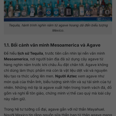
Tequila, hành trình nghìn năm từ agave hoang dã đến biểu tượng
Mexico.
1.1. Bối cảnh văn minh Mesoamerica và Agave
Để hiểu
lịch sử Tequila
, trước tiên cần nhìn lại nền văn minh
Mesoamerica
, nơi người bản địa đã sử dụng cây agave từ
hàng nghìn năm trước khi châu Âu đặt chân tới. Agave không
chỉ dùng làm thực phẩm mà còn là vật liệu dệt vải và nguyên
liệu tạo ra thức uống lên men.
Người Aztec
xem agave như
món quà của thần linh, biểu tượng sinh tồn và sự tái sinh của tự
nhiên. Những mô típ lá agave xuất hiện trong tranh vách đá, đồ
gốm và nghi lễ tôn giáo, chứng minh vị thế cao quý mà loài cây
này nắm giữ.
Trong hệ tư tưởng cổ đại, agave gắn với nữ thần Mayahuel.
Người Mexico tin rằng nguồn sữa thần ban từ thân agave mang