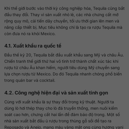
Khi thế giới bước vào thời kỳ công nghiệp hóa, Tequila cũng bắt
đầu thay đổi. Thay vì sản xuất nhỏ lẻ, các nhà chưng cất mở
rộng quy mô, cải tiến dây chuyền, tối ưu thời gian lên men và
nâng cấp thiết bị. Mục tiêu không chỉ là tạo ra rượu Tequila mà
còn đưa nó ra khỏi Mexico.
4.1. Xuất khẩu ra quốc tế
Đầu thế kỷ 20, Tequila bắt đầu xuất khẩu sang Mỹ và châu Âu.
Chiến tranh thế giới thứ hai vô tình trở thành chất xúc tác khi
rượu từ châu Âu khan hiếm, người tiêu dùng Mỹ chuyển sang
lựa chọn rượu từ Mexico. Do đó Tequila nhanh chóng phổ biến
trong quán bar và cocktail.
4.2. Công nghệ hiện đại và sản xuất tinh gọn
Cùng với xuất khẩu là sự thay đổi trong kỹ thuật. Người ta
dùng lò hơi thép thay cho lò đá truyền thống, men nuôi kiểm
soát cao hơn, chưng cất hai lần để đảm bảo độ trong. Một số
nhà sản xuất bắt đầu ủ rượu trong thùng gỗ sồi để tạo ra
Reposado và Anejo, mang màu vàng mật ong cùng hương vani