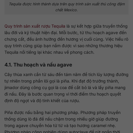
Tequila được hình thành dựa trên quy trình sản xuất thủ công đậm
chất Mexico.
Quy trình sản xuất rượu Tequila
là sự kết hợp giữa truyền thống
lâu đời và kỹ thuật hiện đại. Mỗi bước, từ thu hoạch agave đến
chưng cất, đều ảnh hưởng đến hương vị cuối cùng. Việc hiểu rõ
quy trình cũng giúp bạn nắm được vì sao những thương hiệu
Tequila nổi tiếng lại khác nhau về phong cách.
4.1. Thu hoạch và nấu agave
Cây thùa xanh cần từ sáu đến tám năm để tích lũy lượng đường
tự nhiên trong phần lõi gọi là piña. Khi đạt độ trưởng thành,
jimador dùng công cụ gọi là coa để cắt bỏ lá và lấy piña mang
đi nấu. Đây là bước quan trọng vì thời điểm thu hoạch quyết
định độ ngọt và độ tinh khiết của rượu.
Piña được nấu bằng hai phương pháp. Phương pháp truyền
thống dùng lò đá để nấu chậm trong nhiều giờ giúp đường
trong agave chuyển hóa từ từ và tạo hương caramel nhẹ.
Phương pháp công nghiệp dùng autoclave để rút ngắn thời