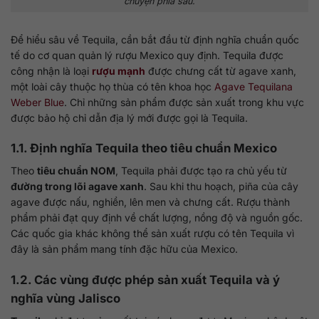
chuyện phía sau.
Để hiểu sâu về Tequila, cần bắt đầu từ định nghĩa chuẩn quốc
tế do cơ quan quản lý rượu Mexico quy định. Tequila được
công nhận là loại
rượu mạnh
được chưng cất từ agave xanh,
một loài cây thuộc họ thùa có tên khoa học
Agave Tequilana
Weber Blue
. Chỉ những sản phẩm được sản xuất trong khu vực
được bảo hộ chỉ dẫn địa lý mới được gọi là Tequila.
1.1. Định nghĩa Tequila theo tiêu chuẩn Mexico
Theo
tiêu chuẩn NOM
, Tequila phải được tạo ra chủ yếu từ
đường trong lõi agave xanh
. Sau khi thu hoạch, piña của cây
agave được nấu, nghiền, lên men và chưng cất. Rượu thành
phẩm phải đạt quy định về chất lượng, nồng độ và nguồn gốc.
Các quốc gia khác không thể sản xuất rượu có tên Tequila vì
đây là sản phẩm mang tính đặc hữu của Mexico.
1.2. Các vùng được phép sản xuất Tequila và ý
nghĩa vùng Jalisco