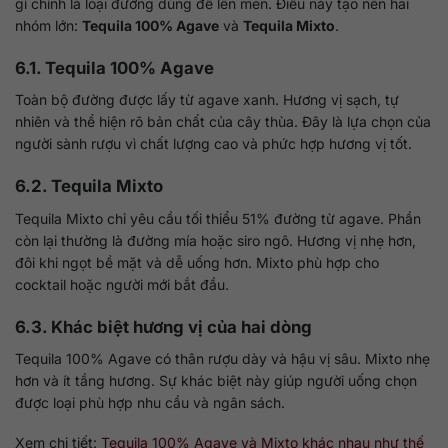
gì chính là loại đường dùng để lên men. Điều này tạo nên hai
nhóm lớn:
Tequila 100% Agave
và
Tequila Mixto
.
6.1. Tequila 100% Agave
Toàn bộ đường được lấy từ agave xanh. Hương vị sạch, tự
nhiên và thể hiện rõ bản chất của cây thùa. Đây là lựa chọn của
người sành rượu vì chất lượng cao và phức hợp hương vị tốt.
6.2. Tequila Mixto
Tequila Mixto chỉ yêu cầu tối thiểu 51% đường từ agave. Phần
còn lại thường là đường mía hoặc siro ngô. Hương vị nhẹ hơn,
đôi khi ngọt bề mặt và dễ uống hơn. Mixto phù hợp cho
cocktail hoặc người mới bắt đầu.
6.3. Khác biệt hương vị của hai dòng
Tequila 100% Agave có thân rượu dày và hậu vị sâu. Mixto nhẹ
hơn và ít tầng hương. Sự khác biệt này giúp người uống chọn
được loại phù hợp nhu cầu và ngân sách.
Xem chi tiết:
Tequila 100% Agave và Mixto khác nhau như thế