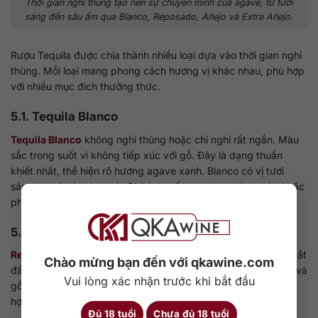
Thời gian nghỉ thùng tạo nên sự chuyển mình của agave, từ tươi
sáng đến sâu ấm qua Blanco, Reposado, Añejo và Extra Añejo.
Rượu Tequila được chia thành nhiều loại dựa vào thời gian nghỉ
thùng. Mỗi loại mang phong cách hương vị khác nhau, phù hợp
với nhiều mục đích thưởng thức.
5.1. Tequila Blanco
Tequila Blanco
không nghỉ thùng hoặc chỉ nghỉ rất ngắn. Màu
sắc trong suốt vì không tiếp xúc với gỗ. Đây là dạng thuần
khiết nhất, thể hiện rõ hương agave xanh. Blanco có vị tươi
sáng, mạnh nhưng sạch. Phù hợp uống neat, on the rocks hoặc
pha cocktail như Margarita, Paloma.
5.2. Tequila Reposado
Reposado
nghỉ thùng từ hai tháng đến dưới một năm. Rượu bắt
Chào mừng bạn đến với qkawine.com
đầu có màu vàng nhạt. Hương vị có sự cân bằng giữa agave và
Vui lòng xác nhận trước khi bắt đầu
gỗ sồi nhẹ. Các nốt vani và caramel xuất hiện. Reposado phù
hợp cho người thích sự êm ái và tinh tế.
Đủ 18 tuổi
Chưa đủ 18 tuổi