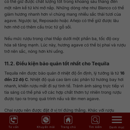
có thể giữ được chất lượng tốt trong khoảng sáu tháng đến
một năm kể từ khi mở nắp. Những dòng nhẹ như Blanco có thể
giảm hương nhanh hơn vì chúng mang nhiều sắc thái tươi của
agave. Ngược lại, Reposado hoặc Añejo có thể giữ được lâu
hơn nhờ có thêm cấu trúc từ gỗ sồi.
Nếu mức rượu trong chai thấp dưới một phần ba, tốc độ oxy
hóa sẽ tăng mạnh. Lúc này, hương agave có thể bị phai và rượu
trở nên sắc, nóng hơn khi uống.
11.2. Điều kiện bảo quản tốt nhất cho Tequila
Tequila nên được bảo quản ở nhiệt độ ổn định, lý tưởng là từ
16
đến 22 độ C
. Nhiệt độ quá cao làm các phân tử hương bay hơi
nhanh, khiến rượu mất đi sự tinh tế. Tránh ánh sáng trực tiếp vì
tia sáng có thể phá vỡ các hợp chất thơm tự nhiên trong rượu
được tạo ra trong quá trình nấu và lên men agave.
Chai rượu nên được đặt ở vị trí đứng thẳng. Khác với rượu
vang, Tequila có nồng độ cồn cao nên nếu để nằm, phần cổ
chai có thể bị ăn mòn hoặc biến chất. Ngoài ra, nên đóng nắp
Tư vấn
Khuyến mãi
Trang chủ
Tìm kiếm
Danh mục
thật chặt để hạn chế oxy xâm nhập. Nếu bạn sở hữu các chai