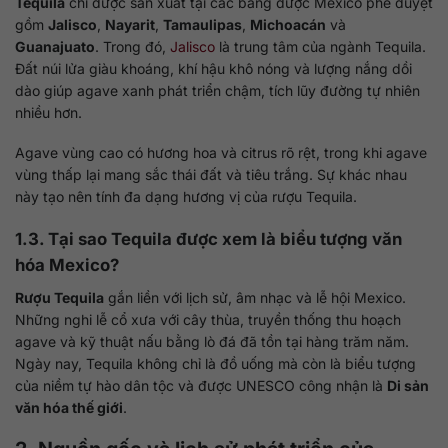
Tequila
chỉ được sản xuất tại các bang được Mexico phê duyệt
gồm
Jalisco
,
Nayarit
,
Tamaulipas
,
Michoacán
và
Guanajuato
. Trong đó,
Jalisco
là trung tâm của ngành Tequila.
Đất núi lửa giàu khoáng, khí hậu khô nóng và lượng nắng dồi
dào giúp agave xanh phát triển chậm, tích lũy đường tự nhiên
nhiều hơn.
Agave vùng cao có hương hoa và citrus rõ rệt, trong khi agave
vùng thấp lại mang sắc thái đất và tiêu trắng. Sự khác nhau
này tạo nên tính đa dạng hương vị của rượu Tequila.
1.3. Tại sao Tequila được xem là biểu tượng văn
hóa Mexico?
Rượu Tequila
gắn liền với lịch sử, âm nhạc và lễ hội Mexico.
Những nghi lễ cổ xưa với cây thùa, truyền thống thu hoạch
agave và kỹ thuật nấu bằng lò đá đã tồn tại hàng trăm năm.
Ngày nay, Tequila không chỉ là đồ uống mà còn là biểu tượng
của niềm tự hào dân tộc và được UNESCO công nhận là
Di sản
văn hóa thế giới
.