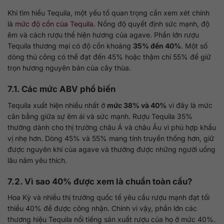
Khi tìm hiểu Tequila, một yếu tố quan trọng cần xem xét chính
là
mức độ cồn của Tequila
. Nồng độ quyết định sức mạnh, độ
êm và cách rượu thể hiện hương của agave. Phần lớn rượu
Tequila thương mại có độ cồn khoảng
35% đến 40%
. Một số
dòng thủ công có thể đạt đến 45% hoặc thậm chí 55% để giữ
trọn hương nguyên bản của cây thùa.
7.1. Các mức ABV phổ biến
Tequila xuất hiện nhiều nhất ở
mức 38% và 40%
vì đây là mức
cân bằng giữa sự êm ái và sức mạnh. Rượu Tequila 35%
thường dành cho thị trường châu Á và châu Âu vì phù hợp khẩu
vị nhẹ hơn. Dòng 45% và 55% mang tính truyền thống hơn, giữ
được nguyên khí của agave và thường được những người uống
lâu năm yêu thích.
7.2. Vì sao 40% được xem là chuẩn toàn cầu?
Hoa Kỳ và nhiều thị trường quốc tế yêu cầu rượu mạnh đạt tối
thiểu 40% để được công nhận. Chính vì vậy, phần lớn các
thương hiệu Tequila nổi tiếng sản xuất rượu của họ ở mức 40%.