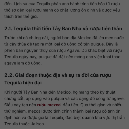
đến. Lịch sử của Tequila phản ánh hành trình tiến hóa từ rượu
thô sơ đến loại rượu mạnh có chất lượng ổn định và được yêu
thích trên thế giới.
2.1. Tequila thời tiền Tây Ban Nha và rượu tiền thân
Trước khi có chưng cất, người bản địa Mexico đã lên men nước
từ cây thùa để tạo ra một loại đồ uống có tên pulque. Đây là
phiên bản nguyên thủy của rượu Agave. Dù khác biệt với rượu
Tequila ngày nay, pulque đã đặt nền móng cho việc khai thác
agave làm đồ uống.
2.2. Giai đoạn thuộc địa và sự ra đời của rượu
Tequila hiện đại
Khi người Tây Ban Nha đến Mexico, họ mang theo kỹ thuật
chưng cất, áp dụng vào pulque và các dạng đồ uống từ agave.
Điều này tạo nên
rượu mezcal
đầu tiên. Qua thời gian và nhiều
thử nghiệm, mezcal được tinh chỉnh thành loại rượu có tính ổn
định hơn và được gọi là Tequila, đặc biệt quanh khu vực thị trấn
Tequila thuộc Jalisco.