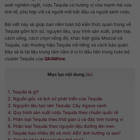
soát nghiêm ngặt, rượu Tequila có hương vị vừa mạnh mẽ vừa
tinh tế, phù hợp với cả người mới bắt đầu và người sành rượu.
Bài viết này sẽ giúp bạn nắm toàn bộ kiến thức quan trọng về
Tequila gồm lịch sử, nguyên liệu, quy trình sản xuất, phân loại,
cách uống, cách chọn nồng độ, khác biệt giữa Mezcal và
Tequila, các thương hiệu Tequila nổi tiếng và cách bảo quản.
Đây sẽ là tài liệu trung tâm nằm ở vị trí đầu tiên trong toàn bộ
cluster Tequila của
QKAWine
.
Mục lục nội dung
[
ẩn
]
1. Tequila là gì?
2. Nguồn gốc và lịch sử phát triển của Tequila
3. Nguyên liệu tạo nên Tequila: Cây Agave xanh
4. Quy trình sản xuất rượu Tequila theo chuẩn quốc tế
5. Phân loại Tequila theo thời gian ủ và đặc tính hương vị
6. Phân loại Tequila theo nguyên liệu đường lên men
7. Tequila bao nhiêu độ và mức ABV ảnh hưởng ra sao?
8. Tequila khác Mezcal như thế nào?