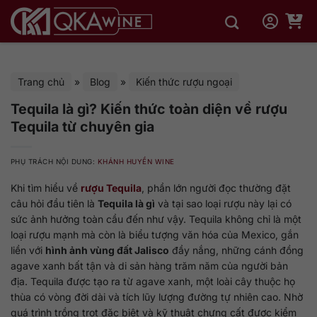
Bỏ
qua
nội
dung
Trang chủ
»
Blog
»
Kiến thức rượu ngoại
Tequila là gì? Kiến thức toàn diện về rượu
Tequila từ chuyên gia
PHỤ TRÁCH NỘI DUNG:
KHÁNH HUYỀN WINE
Khi tìm hiểu về
rượu Tequila
, phần lớn người đọc thường đặt
câu hỏi đầu tiên là
Tequila là gì
và tại sao loại rượu này lại có
sức ảnh hưởng toàn cầu đến như vậy. Tequila không chỉ là một
loại rượu mạnh mà còn là biểu tượng văn hóa của Mexico, gắn
liền với
hình ảnh vùng đất Jalisco
đầy nắng, những cánh đồng
agave xanh bất tận và di sản hàng trăm năm của người bản
địa. Tequila được tạo ra từ agave xanh, một loài cây thuộc họ
thùa có vòng đời dài và tích lũy lượng đường tự nhiên cao. Nhờ
quá trình trồng trọt đặc biệt và kỹ thuật chưng cất được kiểm