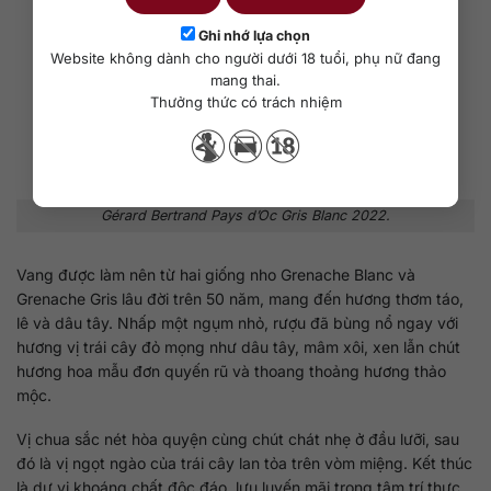
Ghi nhớ lựa chọn
Website không dành cho người dưới 18 tuổi, phụ nữ đang
mang thai.
Thưởng thức có trách nhiệm
Gérard Bertrand Pays d’Oc Gris Blanc 2022.
Vang được làm nên từ hai giống nho Grenache Blanc và
Grenache Gris lâu đời trên 50 năm, mang đến hương thơm táo,
lê và dâu tây. Nhấp một ngụm nhỏ, rượu đã bùng nổ ngay với
hương vị trái cây đỏ mọng như dâu tây, mâm xôi, xen lẫn chút
hương hoa mẫu đơn quyến rũ và thoang thoảng hương thảo
mộc.
Vị chua sắc nét hòa quyện cùng chút chát nhẹ ở đầu lưỡi, sau
đó là vị ngọt ngào của trái cây lan tỏa trên vòm miệng. Kết thúc
là dư vị khoáng chất độc đáo, lưu luyến mãi trong tâm trí thực