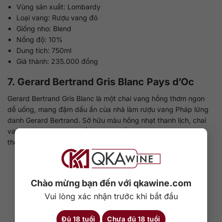
Vùng sản xuất: Lombardy
Loại vang: Rượu vang đỏ
Giống nho: Blend
Nồng độ: 10%
Dung tích: 750ml
Giá thành: 235.000 đồng
7. Gerard Bertrand Gris Blanc Pays d’Oc
Gerard Bertrand Gris Blanc là một chai vang hồng thơm ngon
dễ uống, mang đậm dấu ấn của nhà làm rượu vang Pháp lừng
danh Gerard Bertrand. Sở hữu màu hồng nhạt thanh lịch, chai
vang như một dải lụa mềm mại tô điểm cho những bữa tiệc
thêm phần nhẹ nhàng.
Chào mừng bạn đến với qkawine.com
Vui lòng xác nhận trước khi bắt đầu
Đủ 18 tuổi
Chưa đủ 18 tuổi