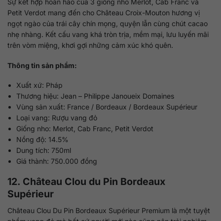
Sự kết hợp hoàn hảo của 3 giống nho Merlot, Cab Franc và
Petit Verdot mang đến cho Château Croix-Mouton hương vị
ngọt ngào của trái cây chín mọng, quyện lẫn cùng chút cacao
nhẹ nhàng. Kết cấu vang khá tròn trịa, mềm mại, lưu luyến mãi
trên vòm miệng, khơi gợi những cảm xúc khó quên.
Thông tin sản phẩm:
Xuất xứ: Pháp
Thương hiệu: Jean – Philippe Janoueix Domaines
Vùng sản xuất: France / Bordeaux / Bordeaux Supérieur
Loại vang: Rượu vang đỏ
Giống nho: Merlot, Cab Franc, Petit Verdot
Nồng độ: 14.5%
Dung tích: 750ml
Giá thành: 750.000 đồng
12. Château Clou du Pin Bordeaux
Supérieur
Château Clou Du Pin Bordeaux Supérieur Premium là một tuyệt