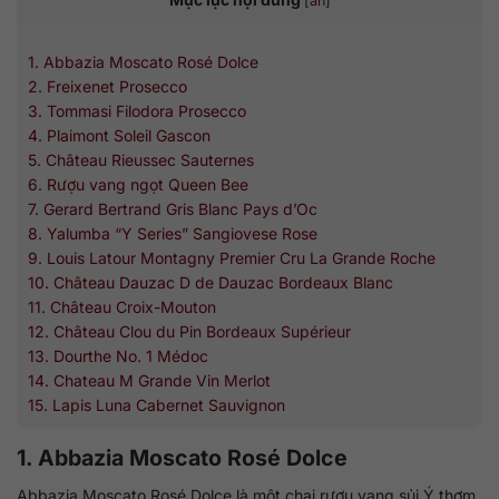
[
ẩn
]
1. Abbazia Moscato Rosé Dolce
2. Freixenet Prosecco
3. Tommasi Filodora Prosecco
4. Plaimont Soleil Gascon
5. Château Rieussec Sauternes
6. Rượu vang ngọt Queen Bee
7. Gerard Bertrand Gris Blanc Pays d’Oc
8. Yalumba “Y Series” Sangiovese Rose
9. Louis Latour Montagny Premier Cru La Grande Roche
10. Château Dauzac D de Dauzac Bordeaux Blanc
11. Château Croix-Mouton
12. Château Clou du Pin Bordeaux Supérieur
13. Dourthe No. 1 Médoc
14. Chateau M Grande Vin Merlot
15. Lapis Luna Cabernet Sauvignon
1. Abbazia Moscato Rosé Dolce
Abbazia Moscato Rosé Dolce là một chai rượu vang sủi Ý thơm