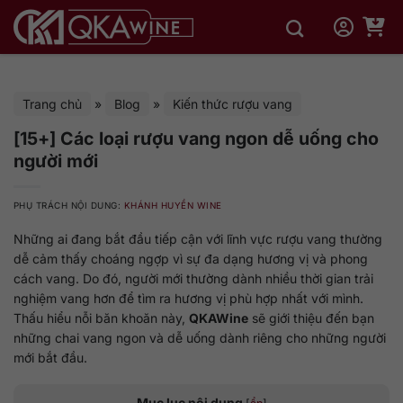
Bỏ
qua
nội
dung
Trang chủ
»
Blog
»
Kiến thức rượu vang
[15+] Các loại rượu vang ngon dễ uống cho
người mới
PHỤ TRÁCH NỘI DUNG:
KHÁNH HUYỀN WINE
Những ai đang bắt đầu tiếp cận với lĩnh vực rượu vang thường
dễ cảm thấy choáng ngợp vì sự đa dạng hương vị và phong
cách vang. Do đó, người mới thường dành nhiều thời gian trải
nghiệm vang hơn để tìm ra hương vị phù hợp nhất với mình.
Thấu hiểu nỗi băn khoăn này,
QKAWine
sẽ giới thiệu đến bạn
những chai vang ngon và dễ uống dành riêng cho những người
mới bắt đầu.
Mục lục nội dung