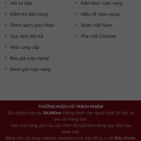
Hỏi và đáp
Kiến thức rượu vang
Kiểm tra đơn hàng
Hiểu về rượu ngoại
Chính sách giao nhận
Rượu Việt Nam
Quy định đổi trả
Pha chế Cocktail
Nhà cung cấp
Báo giá rượu ngoại
Đánh giá rượu vang
THƯỞNG RƯỢU CÓ TRÁCH NHIỆM
Sản phẩm rượu tại
QKAWine
không dành cho người dưới 18 tuổi và
phụ nữ mang thai.
Việc mua hàng yêu cầu xác minh độ tuổi theo đúng quy định của
pháp luật.
Bằng việc sử dụng website
qkawine.com
, bạn đồng ý với
Điều khoản