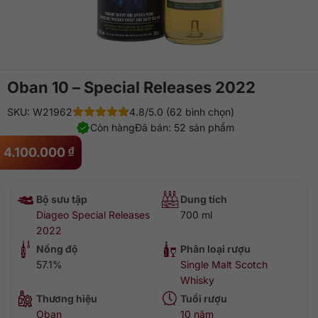
Oban 10 – Special Releases 2022
SKU: W21962
4.8/5.0 (62 bình chọn)
Còn hàng
Đã bán: 52 sản phẩm
4.100.000
₫
Bộ sưu tập
Dung tích
Diageo Special Releases
700 ml
2022
Nồng độ
Phân loại rượu
57.1%
Single Malt Scotch
Whisky
Thương hiệu
Tuổi rượu
Oban
10 năm