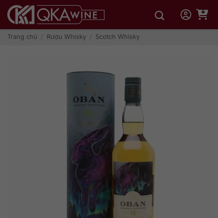
Bỏ
qua
nội
dung
Trang chủ
/
Rượu Whisky
/
Scotch Whisky