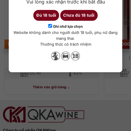
Vui lòng xác nhận trước khi bắt đầu
Đủ 18 tuổi
Chưa đủ 18 tuổi
Ghi nhớ lựa chọn
Website không dành cho người dưới 18 tuổi, phụ nữ đang
mang thai.
15.000.000
₫
8.500.00
Thưởng thức có trách nhiệm
Macallan 1994 – 2014 GM
700 ml
43%
7
Thêm vào giỏ hàng
Công ty cổ phần QKAWine