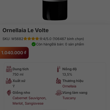
Ornellaia Le Volte
SKU: W5682
4/5.0 (106467 bình chọn)
Còn hàng
Đã bán: 0 sản phẩm
1.040.000
₫
Dung tích
Nồng độ
750 ml
13,5%
Xuất xứ
Thương hiệu
Ý
Ornellaia
Giống nho
Vùng làm vang
Cabernet Sauvignon
,
Tuscany
Merlot
,
Sangiovese