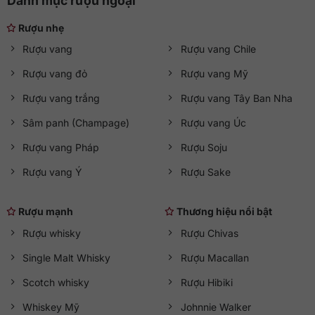
Danh mục rượu ngoại
Rượu nhẹ
Rượu vang
Rượu vang Chile
Rượu vang đỏ
Rượu vang Mỹ
Rượu vang trắng
Rượu vang Tây Ban Nha
Sâm panh (Champage)
Rượu vang Úc
Rượu vang Pháp
Rượu Soju
Rượu vang Ý
Rượu Sake
Rượu mạnh
Thương hiệu nổi bật
Rượu whisky
Rượu Chivas
Single Malt Whisky
Rượu Macallan
Scotch whisky
Rượu Hibiki
Whiskey Mỹ
Johnnie Walker