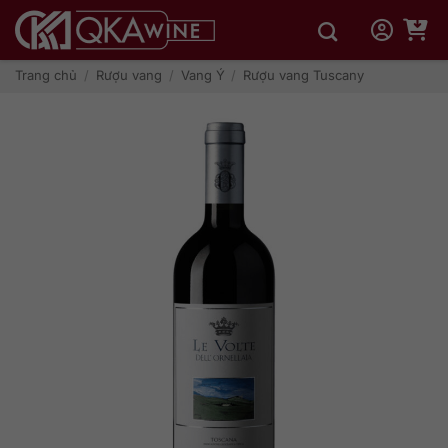
Bỏ
qua
nội
dung
Trang chủ
/
Rượu vang
/
Vang Ý
/
Rượu vang Tuscany