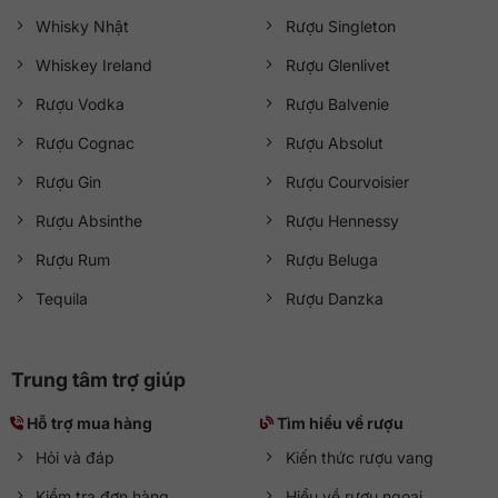
Whisky Nhật
Rượu Singleton
Whiskey Ireland
Rượu Glenlivet
Rượu Vodka
Rượu Balvenie
Rượu Cognac
Rượu Absolut
Rượu Gin
Rượu Courvoisier
Rượu Absinthe
Rượu Hennessy
Rượu Rum
Rượu Beluga
Tequila
Rượu Danzka
Trung tâm trợ giúp
Hỗ trợ mua hàng
Tìm hiểu về rượu
Hỏi và đáp
Kiến thức rượu vang
Kiểm tra đơn hàng
Hiểu về rượu ngoại