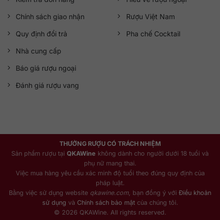
Chính sách giao nhận
Rượu Việt Nam
Quy định đổi trả
Pha chế Cocktail
Nhà cung cấp
Báo giá rượu ngoại
Đánh giá rượu vang
THƯỞNG RƯỢU CÓ TRÁCH NHIỆM
Sản phẩm rượu tại
QKAWine
không dành cho người dưới 18 tuổi và
phụ nữ mang thai.
Việc mua hàng yêu cầu xác minh độ tuổi theo đúng quy định của
pháp luật.
Bằng việc sử dụng website
qkawine.com
, bạn đồng ý với
Điều khoản
sử dụng
và
Chính sách bảo mật
của chúng tôi.
© 2026 QKAWine. All rights reserved.