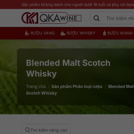
Bỏ
Sản phẩm không dành cho người dưới 18 tuổi và phụ nữ đan
qua
nội
dung
RƯỢU VANG
RƯỢU WHISKY
RƯỢU MẠNH
Blended Malt Scotch
Whisky
Trang chủ
/
Sản phẩm Phân loại rượu
/
Blended Mal
Scotch Whisky
Tìm kiếm nâng cao