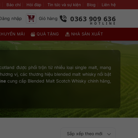
i
Báo chí
Hỏi đáp
Tin tức và sự kiện
Blog
Liên hệ
0363 909 636
Đăng nhập
Giỏ hàng
KHUYẾN MÃI
QUÀ TẶNG
NHÀ SẢN XUẤT
otland được phối trộn từ nhiều loại single malt, mang
hương vị, các thương hiệu blended malt whisky nổi bật
ine
cung cấp Blended Malt Scotch Whisky chính hãng,
Sắp xếp theo mới
Sắp xếp theo