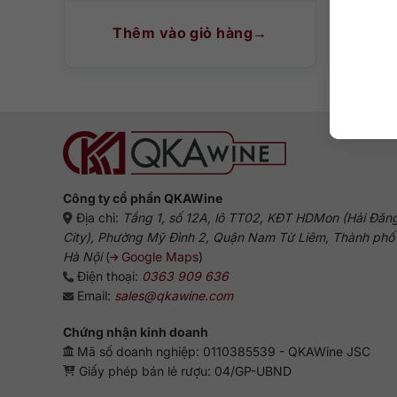
Thêm vào giỏ hàng
T
Công ty cổ phần QKAWine
Địa chỉ:
Tầng 1, số 12A, lô TT02, KĐT HDMon (Hải Đăn
City), Phường Mỹ Đình 2, Quận Nam Từ Liêm, Thành phố
Hà Nội
(
Google Maps
)
Điện thoại:
0363 909 636
Email:
sales@qkawine.com
Chứng nhận kinh doanh
Mã số doanh nghiệp: 0110385539 - QKAWine JSC
Giấy phép bán lẻ rượu: 04/GP-UBND