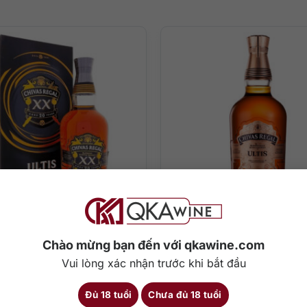
000
₫
4.750.000
₫
Chivas Ultis XX 20 năm
Rượu Chivas Regal Ultis
Chào mừng bạn đến với qkawine.com
700ml
Vui lòng xác nhận trước khi bắt đầu
700 ml
40%
1000 ml
4
Đủ 18 tuổi
Chưa đủ 18 tuổi