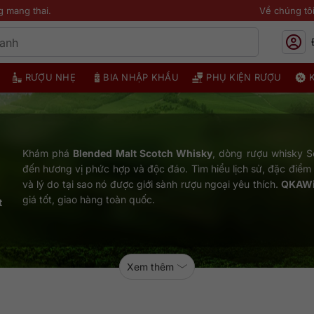
g mang thai.
Về chúng tô
RƯỢU NHẸ
BIA NHẬP KHẨU
PHỤ KIỆN RƯỢU
Khám phá
Blended Malt Scotch Whisky
, dòng rượu whisky Sc
đến hương vị phức hợp và độc đáo. Tìm hiểu lịch sử, đặc điểm 
và lý do tại sao nó được giới sành rượu ngoại yêu thích.
QKAW
giá tốt, giao hàng toàn quốc.
t
Xem thêm