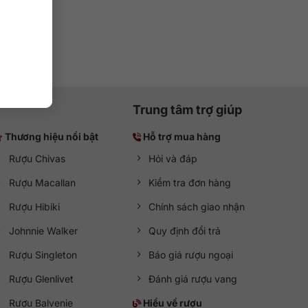
Trung tâm trợ giúp
Thương hiệu nổi bật
Hỗ trợ mua hàng
Rượu Chivas
Hỏi và đáp
Rượu Macallan
Kiểm tra đơn hàng
Rượu Hibiki
Chính sách giao nhận
Johnnie Walker
Quy định đổi trả
Rượu Singleton
Báo giá rượu ngoại
Rượu Glenlivet
Đánh giá rượu vang
Rượu Balvenie
Hiểu về rượu