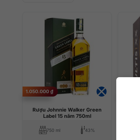
1.050.000
₫
3.650.
Rượu Johnnie Walker Green
Rượu 
Label 15 năm 750ml
750 ml
43%