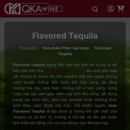
Bỏ
qua
nội
dung
Flavored Tequila
Trang chủ
/
Sản phẩm Phân loại rượu
/
Flavored
Tequila
Flavored Tequila
mang đến một sắc thái trẻ trung và dễ
tiếp cận hơn cho
thế giới rượu Tequila
, đặc biệt phù hợp
với những ai muốn tìm trải nghiệm mới mẻ ngoài phong
cách truyền thống. Khi được kết hợp cùng các tầng
hương trái cây, dừa hoặc những nốt vị tươi sáng, dòng
rượu này tạo cảm giác mềm mại hơn khi uống, dễ dùng
trong các buổi tiệc, pha chế cocktail hoặc thưởng thức
lạnh theo cách thoải mái hơn. Với nhiều người,
rượu
Flavored Tequila
là lựa chọn lý tưởng khi cần một chai
Tequila có cá tính rõ, hương vị nổi bật và vẫn giữ được
tinh thần sôi động vốn có của dòng rượu Mexico này.