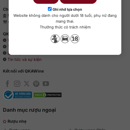
Chứng nhận kinh doanh
Ghi nhớ lựa chọn
Website không dành cho người dưới 18 tuổi, phụ nữ đang
Mã số doanh nghiệp: 0110385539 - QKAWine JSC
mang thai.
Giấy phép bán lẻ rượu: 04/GP-UBND
Thưởng thức có trách nhiệm
QKAWine - Chuyên rượu ngoại hàng đầu Việt Nam
Về chúng tôi
Thông cáo báo chí
Liên hệ với QKAWine
Tin tức và sự kiện
Kết nối với QKAWine
Danh mục rượu ngoại
Rượu nhẹ