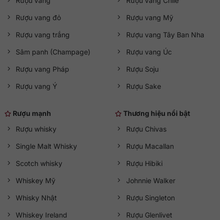
Rượu vang
Rượu vang Chile
Rượu vang đỏ
Rượu vang Mỹ
Rượu vang trắng
Rượu vang Tây Ban Nha
Sâm panh (Champage)
Rượu vang Úc
Rượu vang Pháp
Rượu Soju
Rượu vang Ý
Rượu Sake
Rượu mạnh
Thương hiệu nổi bật
Rượu whisky
Rượu Chivas
Single Malt Whisky
Rượu Macallan
Scotch whisky
Rượu Hibiki
Whiskey Mỹ
Johnnie Walker
Whisky Nhật
Rượu Singleton
Whiskey Ireland
Rượu Glenlivet