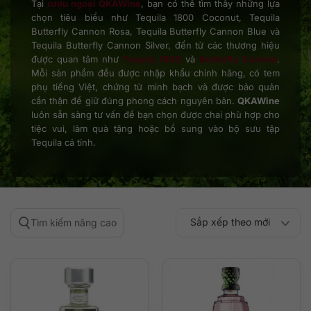
Tại
rượu ngoại QKAWine
, bạn có thể tìm thấy những lựa
chọn tiêu biểu như Tequila 1800 Coconut, Tequila
Butterfly Cannon Rosa, Tequila Butterfly Cannon Blue và
Tequila Butterfly Cannon Silver, đến từ các thương hiệu
được quan tâm như
Tequila 1800
và
Butterfly Cannon
.
Mỗi sản phẩm đều được nhập khẩu chính hãng, có tem
phụ tiếng Việt, chứng từ minh bạch và được bảo quản
cẩn thận để giữ đúng phong cách nguyên bản.
QKAWine
luôn sẵn sàng tư vấn để bạn chọn được chai phù hợp cho
tiệc vui, làm quà tặng hoặc bổ sung vào bộ sưu tập
Tequila cá tính.
Sắp xếp theo mới
Tìm kiếm nâng cao
Sắp xếp theo
Sắp xếp theo mức
nhất
Sắp xếp theo giá:
Sắp xếp theo giá:
độ phổ biến
thấp đến cao
cao đến thấp