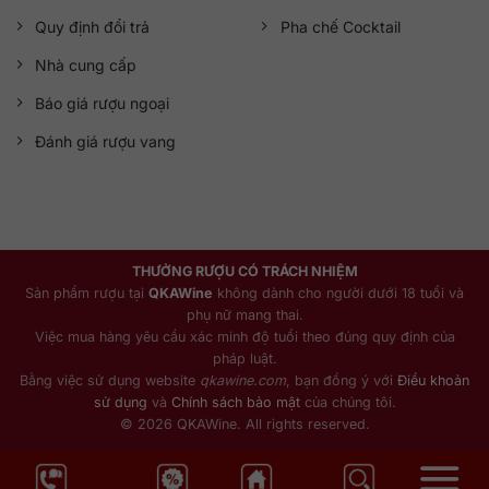
Quy định đổi trả
Pha chế Cocktail
Nhà cung cấp
Báo giá rượu ngoại
Đánh giá rượu vang
THƯỞNG RƯỢU CÓ TRÁCH NHIỆM
Sản phẩm rượu tại
QKAWine
không dành cho người dưới 18 tuổi và
phụ nữ mang thai.
Việc mua hàng yêu cầu xác minh độ tuổi theo đúng quy định của
pháp luật.
Bằng việc sử dụng website
qkawine.com
, bạn đồng ý với
Điều khoản
sử dụng
và
Chính sách bảo mật
của chúng tôi.
© 2026 QKAWine. All rights reserved.