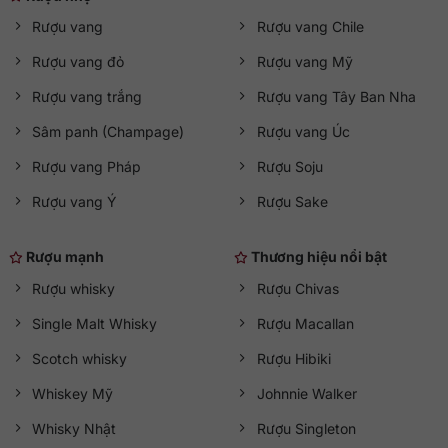
Rượu vang
Rượu vang Chile
Rượu vang đỏ
Rượu vang Mỹ
Rượu vang trắng
Rượu vang Tây Ban Nha
Sâm panh (Champage)
Rượu vang Úc
Rượu vang Pháp
Rượu Soju
Rượu vang Ý
Rượu Sake
Rượu mạnh
Thương hiệu nổi bật
Rượu whisky
Rượu Chivas
Single Malt Whisky
Rượu Macallan
Scotch whisky
Rượu Hibiki
Whiskey Mỹ
Johnnie Walker
Whisky Nhật
Rượu Singleton