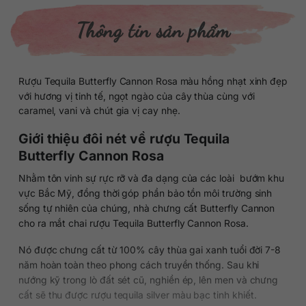
Thông tin sản phẩm
Rượu Tequila Butterfly Cannon Rosa màu hồng nhạt xinh đẹp
với hương vị tinh tế, ngọt ngào của cây thùa cùng với
caramel, vani và chút gia vị cay nhẹ.
Giới thiệu đôi nét về rượu Tequila
Butterfly Cannon Rosa
Nhằm tôn vinh sự rực rỡ và đa dạng của các loài bướm khu
vực Bắc Mỹ, đồng thời góp phần bảo tồn môi trường sinh
sống tự nhiên của chúng, nhà chưng cất Butterfly Cannon
cho ra mắt chai rượu Tequila Butterfly Cannon Rosa.
Nó được chưng cất từ 100% cây thùa gai xanh tuổi đời 7-8
năm hoàn toàn theo phong cách truyền thống. Sau khi
nướng kỹ trong lò đất sét cũ, nghiền ép, lên men và chưng
cất sẽ thu được rượu tequila silver màu bạc tinh khiết.