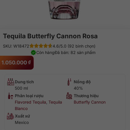
Tequila Butterfly Cannon Rosa
SKU: W18472
4.6/5.0 (92 bình chọn)
Còn hàng
Đã bán: 82 sản phẩm
1.050.000
₫
Dung tích
Nồng độ
500 ml
40%
Phân loại rượu
Thương hiệu
Flavored Tequila
,
Tequila
Butterfly Cannon
Blanco
Xuất xứ
Mexico