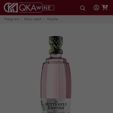
Bỏ
qua
nội
dung
Trang chủ
/
Rượu mạnh
/
Tequila