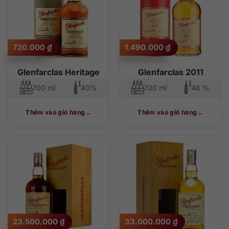
720.000
₫
1.490.000
₫
Glenfarclas Heritage
Glenfarclas 2011
700 ml
40%
700 ml
46 %
Thêm vào giỏ hàng
Thêm vào giỏ hàng
23.500.000
₫
33.000.000
₫