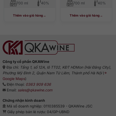
700 ml
40%
700 ml
40%
Thêm vào giỏ hàng
Thêm vào giỏ hàng
Công ty cổ phần QKAWine
Địa chỉ:
Tầng 1, số 12A, lô TT02, KĐT HDMon (Hải Đăng City),
Phường Mỹ Đình 2, Quận Nam Từ Liêm, Thành phố Hà Nội
(
Google Maps
)
Điện thoại:
0363 909 636
Email:
sales@qkawine.com
Chứng nhận kinh doanh
Mã số doanh nghiệp: 0110385539 - QKAWine JSC
Giấy phép bán lẻ rượu: 04/GP-UBND