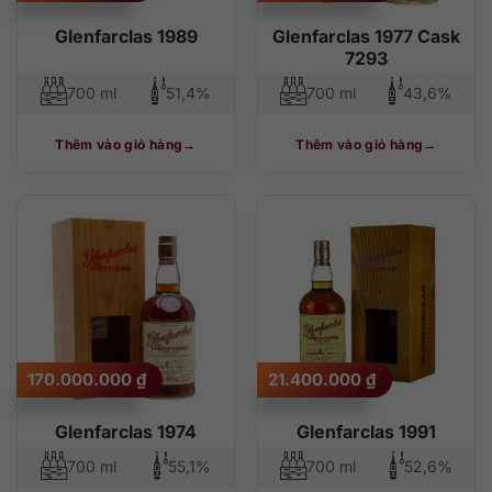
Glenfarclas 1989
Glenfarclas 1977 Cask
7293
700 ml
51,4%
700 ml
43,6%
Thêm vào giỏ hàng
Thêm vào giỏ hàng
170.000.000
₫
21.400.000
₫
Glenfarclas 1974
Glenfarclas 1991
700 ml
55,1%
700 ml
52,6%