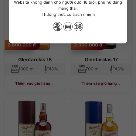
Website không dành cho người dưới 18 tuổi, phụ nữ đang
mang thai.
Thưởng thức có trách nhiệm
2.800.000
₫
2.000.000
₫
Glenfarclas 18
Glenfarclas 17
1000 ml
43%
700 ml
43%
Thêm vào giỏ hàng
Thêm vào giỏ hàng