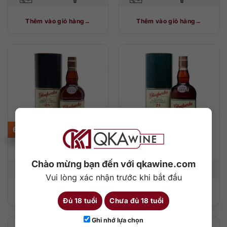
Thêm vào giỏ hàng
Thêm vào giỏ hàng
6.190.000
₫
3.500.000
₫
Glenfarclas 25
Glenfarclas 21
Chào mừng bạn đến với qkawine.com
700 ml
43%
43%
700 ml
Vui lòng xác nhận trước khi bắt đầu
Thêm vào giỏ hàng
Thêm vào giỏ hàng
Đủ 18 tuổi
Chưa đủ 18 tuổi
Ghi nhớ lựa chọn