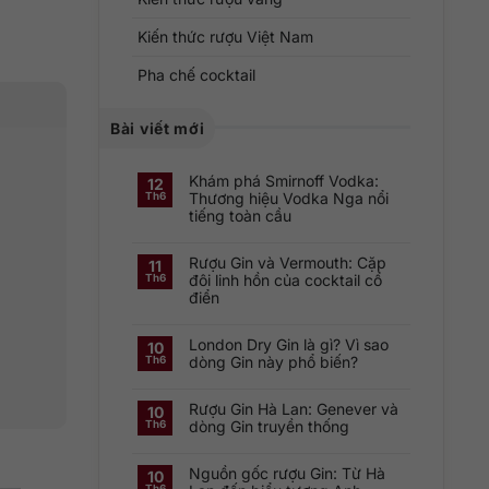
Kiến thức rượu Việt Nam
Pha chế cocktail
Bài viết mới
Khám phá Smirnoff Vodka:
12
Thương hiệu Vodka Nga nổi
Th6
tiếng toàn cầu
Không
có
Rượu Gin và Vermouth: Cặp
bình
11
luận
đôi linh hồn của cocktail cổ
Th6
ở
điển
Khám
phá
Không
Smirnoff
có
Vodka:
London Dry Gin là gì? Vì sao
bình
Thương
10
luận
hiệu
dòng Gin này phổ biến?
Th6
ở
Vodka
Rượu
Nga
Không
Gin
nổi
có
và
tiếng
Rượu Gin Hà Lan: Genever và
bình
10
Vermouth:
toàn
luận
dòng Gin truyền thống
Th6
Cặp
cầu
ở
đôi
London
Không
linh
Dry
có
hồn
Gin
Nguồn gốc rượu Gin: Từ Hà
bình
10
của
là
luận
cocktail
Th6