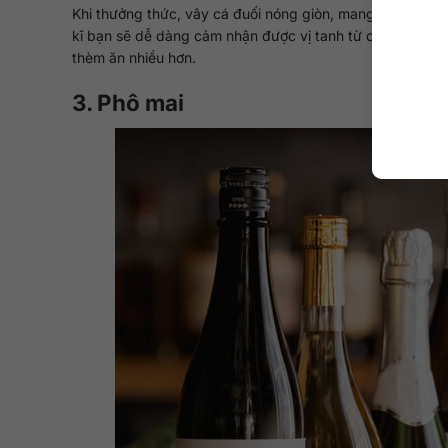
Khi thưởng thức, vây cá đuối nóng giòn, mang vị mặn và
kĩ bạn sẽ dễ dàng cảm nhận được vị tanh từ cá cùng với 
thèm ăn nhiều hơn.
3. Phô mai