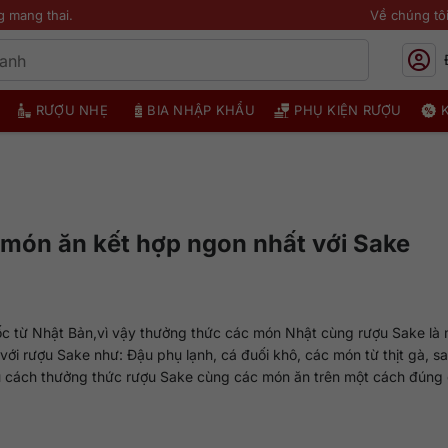
g mang thai.
Về chúng tô
RƯỢU NHẸ
BIA NHẬP KHẨU
PHỤ KIỆN RƯỢU
 món ăn kết hợp ngon nhất với Sake
ốc từ Nhật Bản,vì vậy thưởng thức các món Nhật cùng rượu Sake là m
ới rượu Sake như: Đậu phụ lạnh, cá đuối khô, các món từ thịt gà, sa
u cách thưởng thức rượu Sake cùng các món ăn trên một cách đúng 