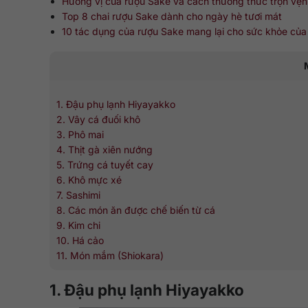
Hương vị của rượu Sake và cách thưởng thức trọn vẹn
Top 8 chai rượu Sake dành cho ngày hè tươi mát
10 tác dụng của rượu Sake mang lại cho sức khỏe của
1. Đậu phụ lạnh Hiyayakko
2. Vây cá đuối khô
3. Phô mai
4. Thịt gà xiên nướng
5. Trứng cá tuyết cay
6. Khô mực xé
7. Sashimi
8. Các món ăn được chế biến từ cá
9. Kim chi
10. Há cảo
11. Món mắm (Shiokara)
1. Đậu phụ lạnh Hiyayakko