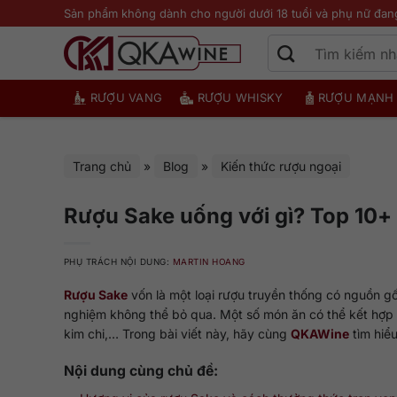
Bỏ
Sản phẩm không dành cho người dưới 18 tuổi và phụ nữ đan
qua
nội
dung
RƯỢU VANG
RƯỢU WHISKY
RƯỢU MẠNH
Trang chủ
»
Blog
»
Kiến thức rượu ngoại
Rượu Sake uống với gì? Top 10+
PHỤ TRÁCH NỘI DUNG:
MARTIN HOANG
Rượu Sake
vốn là một loại rượu truyền thống có nguồn g
nghiệm không thể bỏ qua. Một số món ăn có thể kết hợp v
kim chi,… Trong bài viết này, hãy cùng
QKAWine
tìm hiể
Nội dung cùng chủ đề: