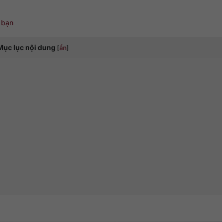
 bạn
Mục lục nội dung
[
ẩn
]