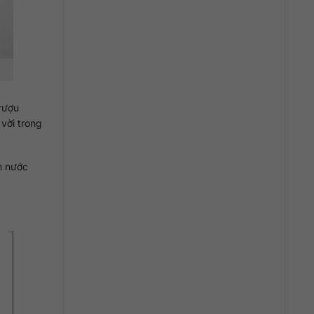
rượu
vời trong
m nước