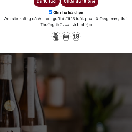
Đủ 18 tuổi
Chưa đủ 18 tuổi
 ngọt, cực kỳ thích hợp để nhấm nháp thêm rượu Sake chua ngọt. Cà
vị ngọt vừa đủ hòa quyện cùng vị rượu Sake, tạo ra sự cân bằng kh
Ghi nhớ lựa chọn
Website không dành cho người dưới 18 tuổi, phụ nữ đang mang thai.
Thưởng thức có trách nhiệm