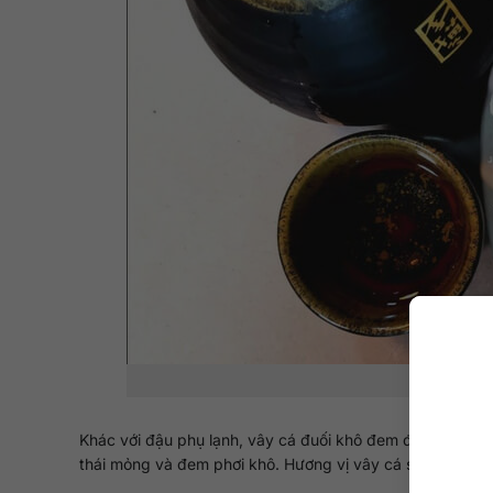
Vây cá đ
Khác với đậu phụ lạnh, vây cá đuối khô đem đến sự hấp 
thái mỏng và đem phơi khô. Hương vị vây cá sẽ ngon hơ