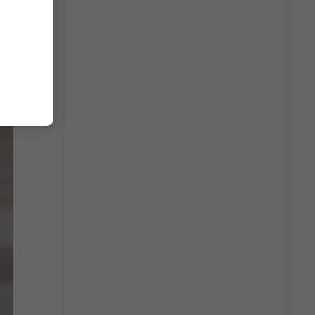
ng nhai
iến bạn