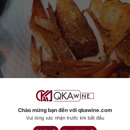
uối khô và rượu Sake chua ngọt
Chào mừng bạn đến với qkawine.com
dẫn và đậm đà cho bữa ăn khi kết hợp với Sake. Phần đuôi của cá đ
Vui lòng xác nhận trước khi bắt đầu
n khi được nướng, thường dùng kèm với sốt Mayonnaise.