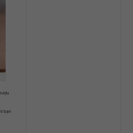
 rượu
hi bạn