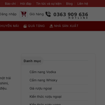
i
Báo chí
Hỏi đáp
Tin tức và sự kiện
Blog
Liên hệ
0363 909 636
Đăng nhập
Giỏ hàng
KHUYẾN MÃI
QUÀ TẶNG
NHÀ SẢN XUẤT
Danh mục
Cẩm nang Vodka
ột trải
Cẩm nang Whisky
shimi,
điệu.
Giá rượu ngoại
Kiến thức rượu ngoại
Kiến thức rượu vang