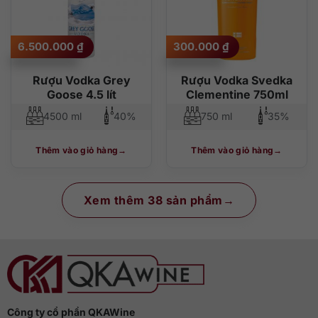
6.500.000
₫
300.000
₫
Rượu Vodka Grey
Rượu Vodka Svedka
Goose 4.5 lít
Clementine 750ml
4500 ml
40%
750 ml
35%
Thêm vào giỏ hàng
Thêm vào giỏ hàng
Xem thêm 38 sản phẩm
Công ty cổ phần QKAWine