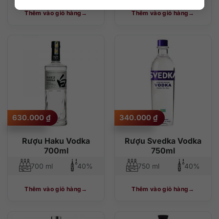
Thêm vào giỏ hàng
Thêm vào giỏ hàng
630.000
₫
340.000
₫
Rượu Haku Vodka
Rượu Svedka Vodka
700ml
750ml
700 ml
40%
750 ml
40%
Thêm vào giỏ hàng
Thêm vào giỏ hàng