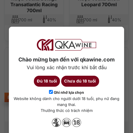
Transatlantic Racing
Leopard 700ml
700ml
700 ml
40%
700 ml
40%
Thêm vào giỏ hàng
Thêm vào giỏ hàng
Chào mừng bạn đến với qkawine.com
Vui lòng xác nhận trước khi bắt đầu
Đủ 18 tuổi
Chưa đủ 18 tuổi
Ghi nhớ lựa chọn
880.000
₫
2.350.000
₫
Website không dành cho người dưới 18 tuổi, phụ nữ đang
mang thai.
Thưởng thức có trách nhiệm
Rượu vodka Skyy 90
Rượu Vodka Grey
750ml
Goose VX 750ml
750 ml
45%
750 ml
40%