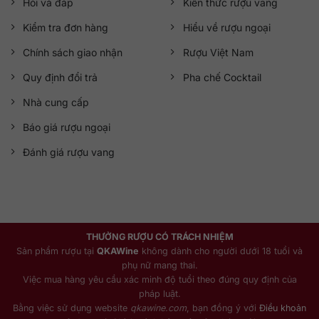
Hỏi và đáp
Kiến thức rượu vang
Kiểm tra đơn hàng
Hiểu về rượu ngoại
Chính sách giao nhận
Rượu Việt Nam
Quy định đổi trả
Pha chế Cocktail
Nhà cung cấp
Báo giá rượu ngoại
Đánh giá rượu vang
THƯỞNG RƯỢU CÓ TRÁCH NHIỆM
Sản phẩm rượu tại
QKAWine
không dành cho người dưới 18 tuổi và
phụ nữ mang thai.
Việc mua hàng yêu cầu xác minh độ tuổi theo đúng quy định của
pháp luật.
Bằng việc sử dụng website
qkawine.com
, bạn đồng ý với
Điều khoản