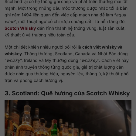
Scotland lại có hệ thống ghi chép và phát triển thương mại rất
mạnh. Một trong những dấu mốc thường được nhắc tới là bản
ghi năm 1494 liên quan đến việc cấp mạch nha để làm “
aqua
vitae
”, một thuật ngữ cổ chỉ rượu chưng cất. Từ nền tảng đó,
Scotch Whisky
dần hình thành hệ thống vùng, luật sản xuất,
kỹ thuật ủ và thương hiệu toàn cầu.
Một chi tiết khiến nhiều người bối rối là
cách viết whisky và
whiskey
. Thông thường, Scotland, Canada và Nhật Bản dùng
“
whisky
”. Ireland và Mỹ thường dùng “
whiskey
”. Cách viết này
phản ánh truyền thống từng quốc gia, giá trị chất lượng cần
được nhìn qua thương hiệu, nguyên liệu, thùng ủ, kỹ thuật phối
trộn và phong cách hương vị.
3. Scotland: Quê hương của Scotch Whisky