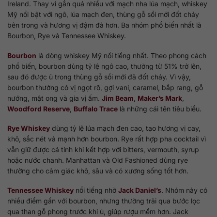
Ireland. Thay vì gắn quá nhiều với mạch nha lúa mạch, whiskey
Mỹ nổi bật với ngô, lúa mạch đen, thùng gỗ sồi mới đốt cháy
bên trong và hương vị đậm đà hơn. Ba nhóm phổ biến nhất là
Bourbon, Rye và Tennessee Whiskey.
Bourbon
là dòng whiskey Mỹ nổi tiếng nhất. Theo phong cách
phổ biến, bourbon dùng tỷ lệ ngô cao, thường từ 51% trở lên,
sau đó được ủ trong thùng gỗ sồi mới đã đốt cháy. Vì vậy,
bourbon thường có vị ngọt rõ, gợi vani, caramel, bắp rang, gỗ
nướng, mật ong và gia vị ấm.
Jim Beam
,
Maker’s Mark
,
Woodford Reserve
,
Buffalo Trace
là những cái tên tiêu biểu.
Rye Whiskey
dùng tỷ lệ lúa mạch đen cao, tạo hương vị cay,
khô, sắc nét và mạnh hơn bourbon. Rye rất hợp pha cocktail vì
vẫn giữ được cá tính khi kết hợp với bitters, vermouth, syrup
hoặc nước chanh. Manhattan và Old Fashioned dùng rye
thường cho cảm giác khô, sâu và có xương sống tốt hơn.
Tennessee Whiskey
nổi tiếng nhờ
Jack Daniel’s
. Nhóm này có
nhiều điểm gần với bourbon, nhưng thường trải qua bước lọc
qua than gỗ phong trước khi ủ, giúp rượu mềm hơn. Jack