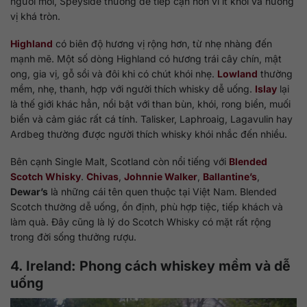
người mới, Speyside thường dễ tiếp cận hơn vì ít khói và hương
vị khá tròn.
Highland
có biên độ hương vị rộng hơn, từ nhẹ nhàng đến
mạnh mẽ. Một số dòng Highland có hương trái cây chín, mật
ong, gia vị, gỗ sồi và đôi khi có chút khói nhẹ.
Lowland
thường
mềm, nhẹ, thanh, hợp với người thích whisky dễ uống.
Islay
lại
là thế giới khác hẳn, nổi bật với than bùn, khói, rong biển, muối
biển và cảm giác rất cá tính. Talisker, Laphroaig, Lagavulin hay
Ardbeg thường được người thích whisky khói nhắc đến nhiều.
Bên cạnh Single Malt, Scotland còn nổi tiếng với
Blended
Scotch Whisky
.
Chivas
,
Johnnie Walker
,
Ballantine’s
,
Dewar’s
là những cái tên quen thuộc tại Việt Nam. Blended
Scotch thường dễ uống, ổn định, phù hợp tiệc, tiếp khách và
làm quà. Đây cũng là lý do Scotch Whisky có mặt rất rộng
trong đời sống thưởng rượu.
4. Ireland: Phong cách whiskey mềm và dễ
uống