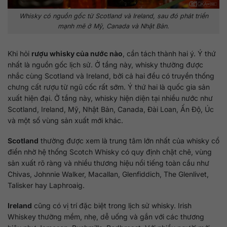
Whisky có nguồn gốc từ Scotland và Ireland, sau đó phát triển
mạnh mẽ ở Mỹ, Canada và Nhật Bản.
Khi hỏi
rượu whisky của nước nào
, cần tách thành hai ý. Ý thứ
nhất là nguồn gốc lịch sử. Ở tầng này, whisky thường được
nhắc cùng Scotland và Ireland, bởi cả hai đều có truyền thống
chưng cất rượu từ ngũ cốc rất sớm. Ý thứ hai là quốc gia sản
xuất hiện đại. Ở tầng này, whisky hiện diện tại nhiều nước như
Scotland, Ireland, Mỹ, Nhật Bản, Canada, Đài Loan, Ấn Độ, Úc
và một số vùng sản xuất mới khác.
Scotland
thường được xem là trung tâm lớn nhất của whisky cổ
điển nhờ hệ thống Scotch Whisky có quy định chặt chẽ, vùng
sản xuất rõ ràng và nhiều thương hiệu nổi tiếng toàn cầu như
Chivas, Johnnie Walker, Macallan, Glenfiddich, The Glenlivet,
Talisker hay Laphroaig.
Ireland
cũng có vị trí đặc biệt trong lịch sử whisky. Irish
Whiskey thường mềm, nhẹ, dễ uống và gắn với các thương