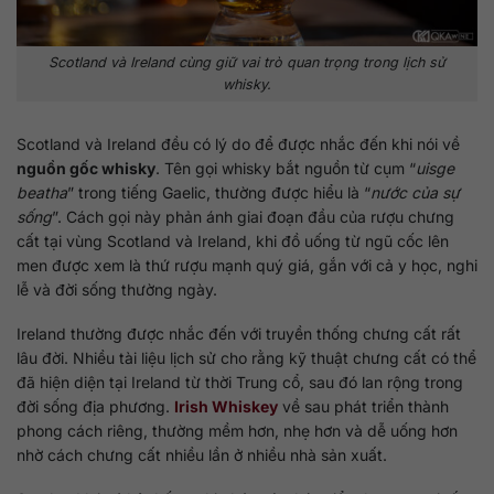
Scotland và Ireland cùng giữ vai trò quan trọng trong lịch sử
whisky.
Scotland và Ireland đều có lý do để được nhắc đến khi nói về
nguồn gốc whisky
. Tên gọi whisky bắt nguồn từ cụm “
uisge
beatha
” trong tiếng Gaelic, thường được hiểu là “
nước của sự
sống
”. Cách gọi này phản ánh giai đoạn đầu của rượu chưng
cất tại vùng Scotland và Ireland, khi đồ uống từ ngũ cốc lên
men được xem là thứ rượu mạnh quý giá, gắn với cả y học, nghi
lễ và đời sống thường ngày.
Ireland thường được nhắc đến với truyền thống chưng cất rất
lâu đời. Nhiều tài liệu lịch sử cho rằng kỹ thuật chưng cất có thể
đã hiện diện tại Ireland từ thời Trung cổ, sau đó lan rộng trong
đời sống địa phương.
Irish Whiskey
về sau phát triển thành
phong cách riêng, thường mềm hơn, nhẹ hơn và dễ uống hơn
nhờ cách chưng cất nhiều lần ở nhiều nhà sản xuất.