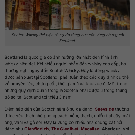
Scotch Whisky thể hiện rõ sự đa dạng của các vùng chưng cất
Scotland.
Scotland
là quốc gia có ảnh hưởng lớn nhất đến hình ảnh
whisky hiện đại. Khi nhiều người nhắc đến whisky cao cấp, họ
thường nghĩ ngay đến Scotch Whisky. Đây là dòng whisky
được sản xuất tại Scotland, phải tuân theo các quy định cụ thể
về nguyên liệu, chưng cất, thời gian ủ và khu vực ủ. Một trong
những quy định quan trọng là Scotch phải được ủ trong thùng
gỗ sồi tại Scotland tối thiểu 3 năm.
Điểm hấp dẫn của Scotch nằm ở sự đa dạng.
Speyside
thường
được yêu thích nhờ phong cách mềm, thanh, nhiều trái cây, mật
ong, vani và gỗ sồi. Đây là vùng có nhiều nhà chưng cất nổi
tiếng như
Glenfiddich
,
The Glenlivet
,
Macallan
,
Aberlour
. Với