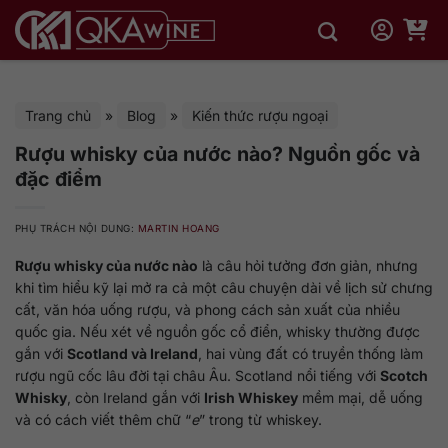
Bỏ
qua
nội
dung
Trang chủ
»
Blog
»
Kiến thức rượu ngoại
Rượu whisky của nước nào? Nguồn gốc và
đặc điểm
PHỤ TRÁCH NỘI DUNG:
MARTIN HOANG
Rượu whisky của nước nào
là câu hỏi tưởng đơn giản, nhưng
khi tìm hiểu kỹ lại mở ra cả một câu chuyện dài về lịch sử chưng
cất, văn hóa uống rượu, và phong cách sản xuất của nhiều
quốc gia. Nếu xét về nguồn gốc cổ điển, whisky thường được
gắn với
Scotland và Ireland
, hai vùng đất có truyền thống làm
rượu ngũ cốc lâu đời tại châu Âu. Scotland nổi tiếng với
Scotch
Whisky
, còn Ireland gắn với
Irish Whiskey
mềm mại, dễ uống
và có cách viết thêm chữ “
e
” trong từ whiskey.