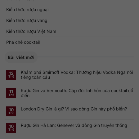
Kiến thức rượu ngoại
Kiến thức rượu vang
Kiến thức rượu Việt Nam
Pha chế cocktail
Bài viết mới
Khám phá Smirnoff Vodka: Thương hiệu Vodka Nga nổi
12
tiếng toàn cầu
Th6
Không
có
Rượu Gin và Vermouth: Cặp đôi linh hồn của cocktail cổ
bình
11
luận
điển
Th6
ở
Khám
Không
phá
có
Smirnoff
London Dry Gin là gì? Vì sao dòng Gin này phổ biến?
bình
10
Vodka:
luận
Th6
Thương
ở
Không
hiệu
Rượu
có
Vodka
Gin
bình
Nga
Rượu Gin Hà Lan: Genever và dòng Gin truyền thống
và
luận
10
nổi
ở
Vermouth:
Th6
tiếng
Không
London
Cặp
toàn
có
Dry
đôi
cầu
bình
Gin
linh