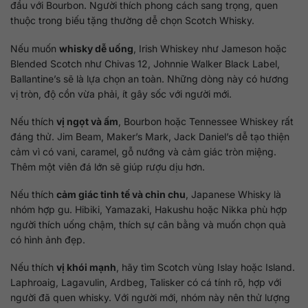
đầu với Bourbon. Người thích phong cách sang trọng, quen
thuộc trong biếu tặng thường dễ chọn Scotch Whisky.
Nếu muốn
whisky dễ uống
, Irish Whiskey như Jameson hoặc
Blended Scotch như Chivas 12, Johnnie Walker Black Label,
Ballantine’s sẽ là lựa chọn an toàn. Những dòng này có hương
vị tròn, độ cồn vừa phải, ít gây sốc với người mới.
Nếu thích
vị ngọt và ấm
, Bourbon hoặc Tennessee Whiskey rất
đáng thử. Jim Beam, Maker’s Mark, Jack Daniel’s dễ tạo thiện
cảm vì có vani, caramel, gỗ nướng và cảm giác tròn miệng.
Thêm một viên đá lớn sẽ giúp rượu dịu hơn.
Nếu thích
cảm giác tinh tế và chỉn chu
, Japanese Whisky là
nhóm hợp gu. Hibiki, Yamazaki, Hakushu hoặc Nikka phù hợp
người thích uống chậm, thích sự cân bằng và muốn chọn quà
có hình ảnh đẹp.
Nếu thích
vị khói mạnh
, hãy tìm Scotch vùng Islay hoặc Island.
Laphroaig, Lagavulin, Ardbeg, Talisker có cá tính rõ, hợp với
người đã quen whisky. Với người mới, nhóm này nên thử lượng