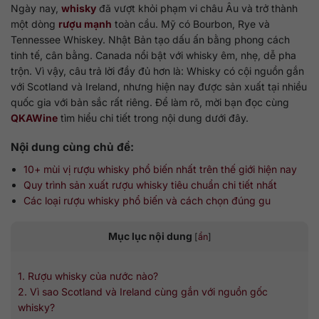
Ngày nay,
whisky
đã vượt khỏi phạm vi châu Âu và trở thành
một dòng
rượu mạnh
toàn cầu. Mỹ có Bourbon, Rye và
Tennessee Whiskey. Nhật Bản tạo dấu ấn bằng phong cách
tinh tế, cân bằng. Canada nổi bật với whisky êm, nhẹ, dễ pha
trộn. Vì vậy, câu trả lời đầy đủ hơn là: Whisky có cội nguồn gắn
với Scotland và Ireland, nhưng hiện nay được sản xuất tại nhiều
quốc gia với bản sắc rất riêng. Để làm rõ, mời bạn đọc cùng
QKAWine
tìm hiểu chi tiết trong nội dung dưới đây.
Nội dung cùng chủ đề:
10+ mùi vị rượu whisky phổ biến nhất trên thế giới hiện nay
Quy trình sản xuất rượu whisky tiêu chuẩn chi tiết nhất
Các loại rượu whisky phổ biến và cách chọn đúng gu
Mục lục nội dung
[
ẩn
]
1. Rượu whisky của nước nào?
2. Vì sao Scotland và Ireland cùng gắn với nguồn gốc
whisky?