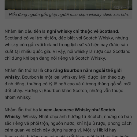
Hiểu đúng nguồn gốc giúp người mua chọn whisky chính xác hơn.
Nhầm lẫn đầu tiên là
nghĩ whisky chỉ thuộc về Scotland
.
Scotland có vai trò rất lớn, đặc biệt với Scotch Whisky, nhưng
whisky còn gắn với Ireland trong lịch sử và hiện nay được sản
xuất tại nhiều quốc gia. Vì vậy, nói whisky là rượu của Scotland
chỉ đúng khi bạn đang nói riêng về Scotch Whisky.
Nhầm lẫn thứ hai là
cho rằng Bourbon nằm ngoài thế giới
whisky
. Bourbon là một loại whiskey Mỹ, được làm theo quy
định riêng, thường có tỷ lệ ngô cao và ủ trong thùng gỗ sồi mới
đốt cháy. Hương vị Bourbon khác Scotch, nhưng vẫn thuộc
nhóm whisky.
Nhầm lẫn thứ ba là
xem Japanese Whisky như Scotch
Whisky
. Whisky Nhật chịu ảnh hưởng từ Scotch, nhưng có bản
sắc riêng về phối trộn, nguồn nước, khí hậu ủ rượu, phong cách
cảm quan và cách xây dựng hương vị. Một ly Hibiki hay
Yamazaki thường cho cảm giác rất khác một ly Macallan hoặc