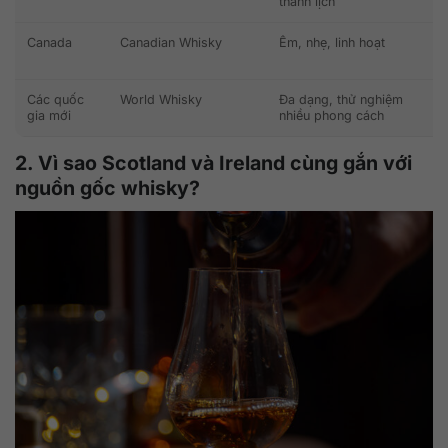
thanh lịch
Canada
Canadian Whisky
Êm, nhẹ, linh hoạt
Các quốc
World Whisky
Đa dạng, thử nghiệm
gia mới
nhiều phong cách
2. Vì sao Scotland và Ireland cùng gắn với
nguồn gốc whisky?