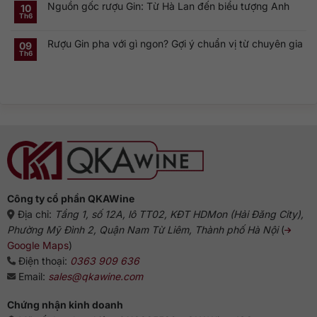
Nguồn gốc rượu Gin: Từ Hà Lan đến biểu tượng Anh
luận
10
là
hồn
ở
gì?
của
Th6
Không
Rượu
Vì
cocktail
có
Gin
sao
cổ
bình
Hà
dòng
điển
Rượu Gin pha với gì ngon? Gợi ý chuẩn vị từ chuyên gia
luận
09
Lan:
Gin
ở
Genever
này
Th6
Không
Nguồn
và
phổ
có
gốc
dòng
biến?
bình
rượu
Gin
luận
Gin:
truyền
ở
Từ
thống
Rượu
Hà
Gin
Lan
pha
đến
với
biểu
gì
tượng
ngon?
Anh
Gợi
ý
chuẩn
vị
từ
chuyên
gia
Công ty cổ phần QKAWine
Địa chỉ:
Tầng 1, số 12A, lô TT02, KĐT HDMon (Hải Đăng City),
Phường Mỹ Đình 2, Quận Nam Từ Liêm, Thành phố Hà Nội
(
Google Maps
)
Điện thoại:
0363 909 636
Email:
sales@qkawine.com
Chứng nhận kinh doanh