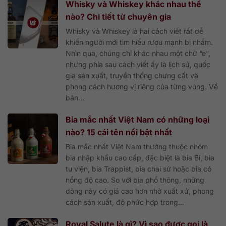
Whisky và Whiskey khác nhau thế
nào? Chi tiết từ chuyên gia
Whisky và Whiskey là hai cách viết rất dễ
khiến người mới tìm hiểu rượu mạnh bị nhầm.
Nhìn qua, chúng chỉ khác nhau một chữ “e”,
nhưng phía sau cách viết ấy là lịch sử, quốc
gia sản xuất, truyền thống chưng cất và
phong cách hương vị riêng của từng vùng. Về
bản...
Bia mắc nhất Việt Nam có những loại
nào? 15 cái tên nổi bật nhất
Bia mắc nhất Việt Nam thường thuộc nhóm
bia nhập khẩu cao cấp, đặc biệt là bia Bỉ, bia
tu viện, bia Trappist, bia chai sứ hoặc bia có
nồng độ cao. So với bia phổ thông, những
dòng này có giá cao hơn nhờ xuất xứ, phong
cách sản xuất, độ phức hợp trong...
Royal Salute là gì? Vì sao được gọi là