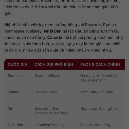
hiệu như Jameson, Bushmills, Redbreast. Với nhiều người mới,
Irish Whiskey là điểm khởi đầu dễ chịu vì ít tạo cảm giác khô
gắt.
Mỹ
phát triển whisky theo hướng riêng với Bourbon, Rye và
Tennessee Whiskey.
Nhật Bản
lại tạo dấu ấn bằng sự tinh tế,
chỉn chu và cân bằng.
Canada
nổi bật với phong cách êm, nhẹ,
linh hoạt. Nhìn rộng hơn, whisky ngày nay là thế giới của nhiều
quốc gia, nhiều luật sản xuất và nhiều khẩu vị khác nhau.
QUỐC GIA
CÁCH GỌI PHỔ BIẾN
PHONG CÁCH CHÍNH
Scotland
Scotch Whisky
Đa dạng, từ êm mượt
đến khói mạnh
Ireland
Irish Whiskey
Mềm, nhẹ, dễ uống
Mỹ
Bourbon, Rye,
Ngọt, cay, đậm gỗ sồi
Tennessee Whiskey
Nhật Bản
Japanese Whisky
Tinh tế, cân bằng,