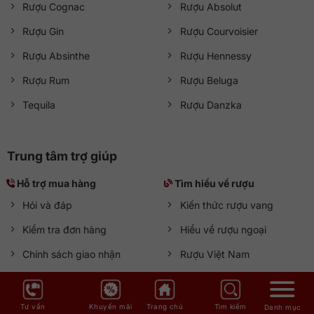
Rượu Cognac
Rượu Absolut
Rượu Gin
Rượu Courvoisier
Rượu Absinthe
Rượu Hennessy
Rượu Rum
Rượu Beluga
Tequila
Rượu Danzka
Trung tâm trợ giúp
Hỗ trợ mua hàng
Tìm hiểu về rượu
Hỏi và đáp
Kiến thức rượu vang
Kiểm tra đơn hàng
Hiểu về rượu ngoại
Chính sách giao nhận
Rượu Việt Nam
Quy định đổi trả
Pha chế Cocktail
Nhà cung cấp
Tư vấn
Khuyến mãi
Trang chủ
Tìm kiếm
Danh mục