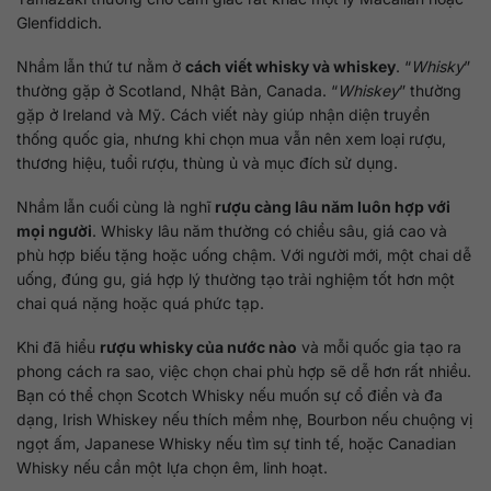
Glenfiddich.
Nhầm lẫn thứ tư nằm ở
cách viết whisky và whiskey
. “
Whisky
”
thường gặp ở Scotland, Nhật Bản, Canada. “
Whiskey
” thường
gặp ở Ireland và Mỹ. Cách viết này giúp nhận diện truyền
thống quốc gia, nhưng khi chọn mua vẫn nên xem loại rượu,
thương hiệu, tuổi rượu, thùng ủ và mục đích sử dụng.
Nhầm lẫn cuối cùng là nghĩ
rượu càng lâu năm luôn hợp với
mọi người
. Whisky lâu năm thường có chiều sâu, giá cao và
phù hợp biếu tặng hoặc uống chậm. Với người mới, một chai dễ
uống, đúng gu, giá hợp lý thường tạo trải nghiệm tốt hơn một
chai quá nặng hoặc quá phức tạp.
Khi đã hiểu
rượu whisky của nước nào
và mỗi quốc gia tạo ra
phong cách ra sao, việc chọn chai phù hợp sẽ dễ hơn rất nhiều.
Bạn có thể chọn Scotch Whisky nếu muốn sự cổ điển và đa
dạng, Irish Whiskey nếu thích mềm nhẹ, Bourbon nếu chuộng vị
ngọt ấm, Japanese Whisky nếu tìm sự tinh tế, hoặc Canadian
Whisky nếu cần một lựa chọn êm, linh hoạt.