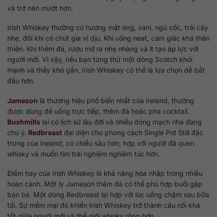
và trở nên mượt hơn.
Irish Whiskey thường có hương mật ong, vani, ngũ cốc, trái cây
nhẹ, đôi khi có chút gia vị dịu. Khi uống neat, cảm giác khá thân
thiện. Khi thêm đá, rượu mở ra nhẹ nhàng và ít tạo áp lực với
người mới. Vì vậy, nếu bạn từng thử một dòng Scotch khói
mạnh và thấy khó gần, Irish Whiskey có thể là lựa chọn dễ bắt
đầu hơn.
Jameson
là thương hiệu phổ biến nhất của Ireland, thường
được dùng để uống trực tiếp, thêm đá hoặc pha cocktail.
Bushmills
lại có lịch sử lâu đời và nhiều dòng mạch nha đáng
chú ý.
Redbreast
đại diện cho phong cách Single Pot Still đặc
trưng của Ireland, có chiều sâu hơn, hợp với người đã quen
whisky và muốn tìm trải nghiệm nghiêm túc hơn.
Điểm hay của Irish Whiskey là khả năng hòa nhập trong nhiều
hoàn cảnh. Một ly Jameson thêm đá có thể phù hợp buổi gặp
bạn bè. Một dòng Redbreast lại hợp với lúc uống chậm sau bữa
tối. Sự mềm mại đó khiến Irish Whiskey trở thành cầu nối khá
tốt giữa người mới và thế giới whisky rộng hơn.