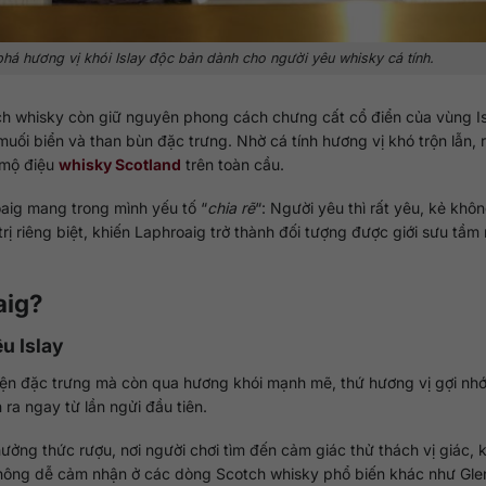
há hương vị khói Islay độc bản dành cho người yêu whisky cá tính.
tch whisky còn giữ nguyên phong cách chưng cất cổ điển của vùng Is
muối biển và than bùn đặc trưng. Nhờ cá tính hương vị khó trộn lẫn, 
i mộ điệu
whisky Scotland
trên toàn cầu.
aig mang trong mình yếu tố “
chia rẽ
“: Người yêu thì rất yêu, kẻ khô
 trị riêng biệt, khiến Laphroaig trở thành đối tượng được giới sưu tầm
aig?
ệu Islay
ện đặc trưng mà còn qua hương khói mạnh mẽ, thứ hương vị gợi nhớ 
ra ngay từ lần ngửi đầu tiên.
ưởng thức rượu, nơi người chơi tìm đến cảm giác thử thách vị giác,
hông dễ cảm nhận ở các dòng Scotch whisky phổ biến khác như Glen