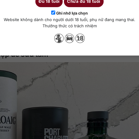
Đủ 18 tuổi
Chưa đủ 18 tuổi
ngoài mà còn phải hấp dẫn về chất lượng bên trong. Laphroaig thỏa
Ghi nhớ lựa chọn
n cổ điển, kèm hộp gỗ hoặc hộp cứng sang trọng (tùy dòng), và trên hế
Website không dành cho người dưới 18 tuổi, phụ nữ đang mang thai.
Thưởng thức có trách nhiệm
 mà còn để thưởng thức trong các dịp đặc biệt, mỗi dòng mang lại m
10 năm cho đến chiều sâu ấm áp đầy tinh tế của bản 25 năm.
hợp để sưu tầm