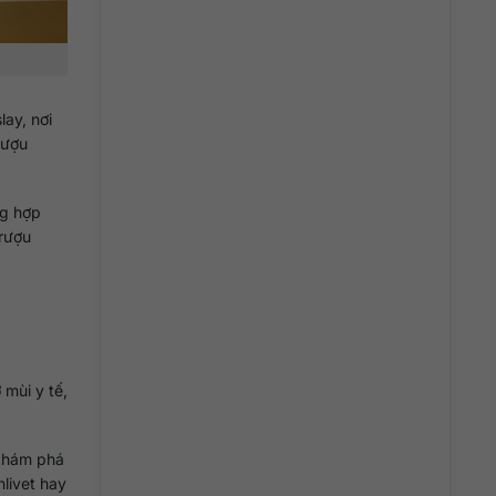
lay, nơi
rượu
ng hợp
 rượu
mùi y tế,
 khám phá
livet hay