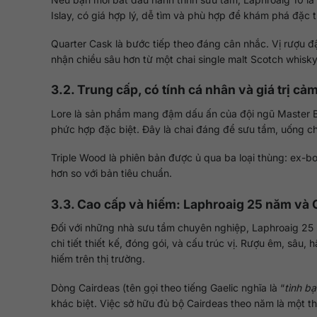
Islay, có giá hợp lý, dễ tìm và phù hợp để khám phá đặc 
Quarter Cask là bước tiếp theo đáng cân nhắc. Vị rượu 
nhận chiều sâu hơn từ một chai single malt Scotch whisk
3.2. Trung cấp, có tính cá nhân và giá trị c
Lore là sản phẩm mang đậm dấu ấn của đội ngũ Master Ble
phức hợp đặc biệt. Đây là chai đáng để sưu tầm, uống 
Triple Wood là phiên bản được ủ qua ba loại thùng: ex-b
hơn so với bản tiêu chuẩn.
3.3. Cao cấp và hiếm: Laphroaig 25 năm và
Đối với những nhà sưu tầm chuyên nghiệp, Laphroaig 25 nă
chi tiết thiết kế, đóng gói, và cấu trúc vị. Rượu êm, sâu
hiếm trên thị trường.
Dòng Cairdeas (tên gọi theo tiếng Gaelic nghĩa là “
tình b
khác biệt. Việc sở hữu đủ bộ Cairdeas theo năm là một th