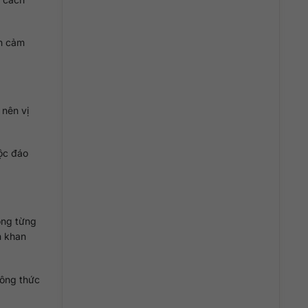
ốn cảm
 nên vị
độc đáo
ong từng
n khan
 công thức