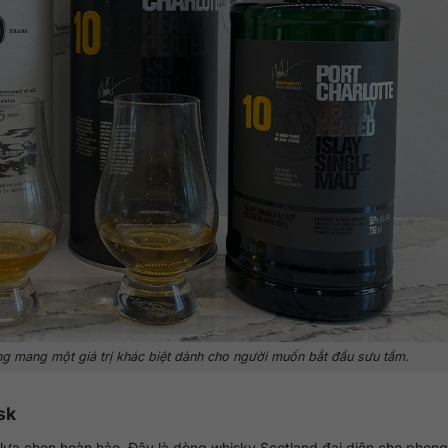
g mang một giá trị khác biệt dành cho người muốn bắt đầu sưu tầm.
sk
 lựa chọn hoàn hảo. Đây là dòng whisky Scotland đại diện cho phon