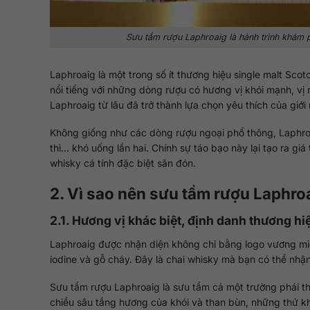
Sưu tầm rượu Laphroaig là hành trình khám p
Laphroaig là một trong số ít thương hiệu single malt Sco
nổi tiếng với những dòng rượu có hương vị khói mạnh, vị 
Laphroaig từ lâu đã trở thành lựa chọn yêu thích của giớ
Không giống như các dòng rượu ngoại phổ thông, Laphro
thì… khó uống lần hai. Chính sự táo bạo này lại tạo ra giá
whisky cá tính đặc biệt săn đón.
2. Vì sao nên sưu tầm rượu Laphro
2.1. Hương vị khác biệt, định danh thương hi
Laphroaig được nhận diện không chỉ bằng logo vương mi
iodine và gỗ cháy. Đây là chai whisky mà bạn có thể nhận 
Sưu tầm rượu Laphroaig là sưu tầm cả một trường phái th
chiều sâu tầng hương của khói và than bùn, những thứ k