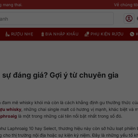
g mang thai.
Về chúng tô
RƯỢU NHẸ
BIA NHẬP KHẨU
PHỤ KIỆN RƯỢU
sự đáng giá? Gợi ý từ chuyên gia
n đam mê whisky khói mà còn là cách khẳng định gu thưởng thức c
ợu whisky
, những chai single malt có hương vị mạnh, khác biệt và
aphroaig
là một trong những cái tên nổi bật nhất trong số đó.
hư Laphroaig 10 hay Select, thương hiệu này còn sở hữu loạt phiên 
 cho thị trường nội địa hoặc sự kiện kỷ niệm. Đây là những yếu tố kh