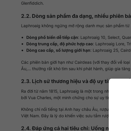
Glenfiddich.
2.2. Dòng sản phẩm đa dạng, nhiều phiên bả
Laphroaig không ngừng mở rộng danh mục sản phẩm từ p
Dòng phổ biến dễ tiếp cận
: Laphroaig 10, Select, Qua
Dòng trung cấp, độ phức hợp cao
: Laphroaig Lore, T
Dòng cao cấp, số lượng giới hạn
: Laphroaig 25, Cair
Các phiên bản giới hạn như Cairdeas (với thay đổi về loạ
Âu,… thường rất khó tìm sau khi phát hành, giúp gia tăng 
2.3. Lịch sử thương hiệu và độ uy tín toàn c
Ra đời từ năm 1815, Laphroaig là một trong những thương
bởi Vua Charles, một minh chứng cho sự uy tín và độ tin 
Không chỉ nổi tiếng tại Anh hay châu Âu, rượu Laphroaig
Việt Nam. Đây là lý do khiến việc sưu tầm rượu Laphroaig 
2.4. Đáp ứng cả hai tiêu chí: Uống ngon và 