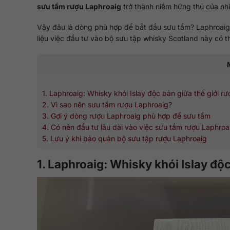
sưu tầm rượu Laphroaig
trở thành niềm hứng thú của nhi
Vậy đâu là dòng phù hợp để bắt đầu sưu tầm? Laphroaig 
liệu việc đầu tư vào bộ sưu tập whisky Scotland này có t
1. Laphroaig: Whisky khói Islay độc bản giữa thế giới rư
2. Vì sao nên sưu tầm rượu Laphroaig?
3. Gợi ý dòng rượu Laphroaig phù hợp để sưu tầm
4. Có nên đầu tư lâu dài vào việc sưu tầm rượu Laphroa
5. Lưu ý khi bảo quản bộ sưu tập rượu Laphroaig
1. Laphroaig: Whisky khói Islay độc