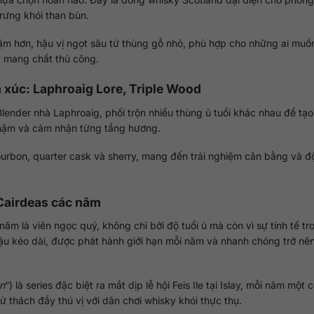
trưng khói than bùn.
đậm hơn, hậu vị ngọt sâu từ thùng gỗ nhỏ, phù hợp cho những ai mu
y mang chất thủ công.
ảm xúc: Laphroaig Lore, Triple Wood
nder nhà Laphroaig, phối trộn nhiều thùng ủ tuổi khác nhau để tạo
chậm và cảm nhận từng tầng hương.
ourbon, quarter cask và sherry, mang đến trải nghiệm cân bằng và 
 Cairdeas các năm
m là viên ngọc quý, không chỉ bởi độ tuổi ủ mà còn vì sự tinh tế tr
, hậu kéo dài, được phát hành giới hạn mỗi năm và nhanh chóng trở nê
ạn
“) là series đặc biệt ra mắt dịp lễ hội Feis Ile tại Islay, mỗi năm một
ử thách đầy thú vị với dân chơi whisky khói thực thụ.