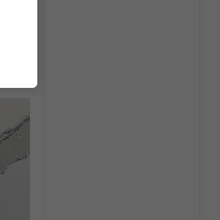
 mãn cả
t là rượu
ột cảm