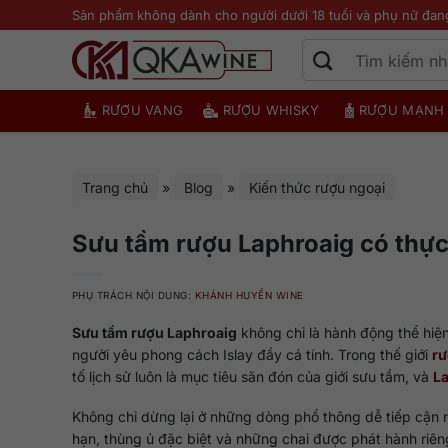
Bỏ
Sản phẩm không dành cho người dưới 18 tuổi và phụ nữ đan
qua
nội
dung
RƯỢU VANG
RƯỢU WHISKY
RƯỢU MẠNH
Trang chủ
»
Blog
»
Kiến thức rượu ngoại
Sưu tầm rượu Laphroaig có thực 
PHỤ TRÁCH NỘI DUNG:
KHÁNH HUYỀN WINE
Sưu tầm rượu Laphroaig
không chỉ là hành động thể hiệ
người yêu phong cách Islay đầy cá tính. Trong thế giới
rư
tố lịch sử luôn là mục tiêu săn đón của giới sưu tầm, và
L
Không chỉ dừng lại ở những dòng phổ thông dễ tiếp cận n
hạn, thùng ủ đặc biệt và những chai được phát hành riêng