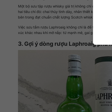
Một bộ sưu tập rượu whisky giá trị không chỉ đẹp ở bên 
hai tiêu chí đó: chai thủy tinh dày, nhãn thiết kế tối giả
bên trong đạt chuẩn chất lượng Scotch whisky cao cấp.
Việc sưu tầm rượu Laphroaig không chỉ là để trưng bày,
xúc khác nhau khi mở nắp: từ mạnh mẽ, gai góc của bản 
3. Gợi ý dòng rượu Laphroaig phù 