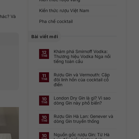
Kiến thức rượu Việt Nam
hác? Và
Pha chế cocktail
Bài viết mới
Khám phá Smirnoff Vodka:
12
Thương hiệu Vodka Nga nổi
Th6
tiếng toàn cầu
Không
có
Rượu Gin và Vermouth: Cặp
bình
11
luận
đôi linh hồn của cocktail cổ
Th6
ở
điển
Khám
phá
Không
Smirnoff
có
Vodka:
London Dry Gin là gì? Vì sao
bình
Thương
10
luận
hiệu
dòng Gin này phổ biến?
Th6
ở
Vodka
Rượu
Nga
Không
Gin
nổi
có
và
tiếng
Rượu Gin Hà Lan: Genever và
bình
10
Vermouth:
toàn
luận
dòng Gin truyền thống
Th6
Cặp
cầu
ở
đôi
London
Không
linh
Dry
có
hồn
Gin
Nguồn gốc rượu Gin: Từ Hà
bình
10
của
là
luận
cocktail
Th6