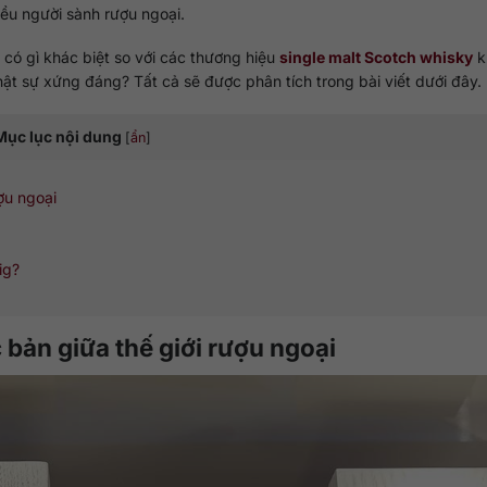
ều người sành rượu ngoại.
có gì khác biệt so với các thương hiệu
single malt Scotch whisky
k
hật sự xứng đáng? Tất cả sẽ được phân tích trong bài viết dưới đây.
Mục lục nội dung
[
ẩn
]
ợu ngoại
ig?
 bản giữa thế giới rượu ngoại