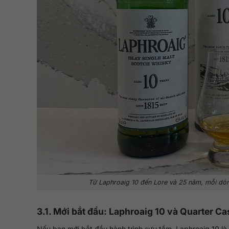
Từ Laphroaig 10 đến Lore và 25 năm, mỗi dòn
3.1. Mới bắt đầu: Laphroaig 10 và Quarter Ca
Nếu bạn mới bắt đầu hành trình sưu tầm, Laphroaig 10 là