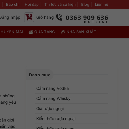
i
Báo chí
Hỏi đáp
Tin tức và sự kiện
Blog
Liên hệ
0363 909 636
Đăng nhập
Giỏ hàng
KHUYẾN MÃI
QUÀ TẶNG
NHÀ SẢN XUẤT
Danh mục
Cẩm nang Vodka
ủa những
Cẩm nang Whisky
 mang yếu
Giá rượu ngoại
Kiến thức rượu ngoại
bản giới
iến việc
Kiến thức rượu vang