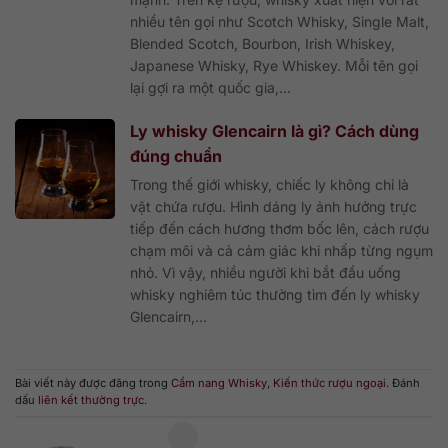
nhiều tên gọi như Scotch Whisky, Single Malt,
Blended Scotch, Bourbon, Irish Whiskey,
Japanese Whisky, Rye Whiskey. Mỗi tên gọi
lại gợi ra một quốc gia,...
Ly whisky Glencairn là gì? Cách dùng
đúng chuẩn
Trong thế giới whisky, chiếc ly không chỉ là
vật chứa rượu. Hình dáng ly ảnh hưởng trực
tiếp đến cách hương thơm bốc lên, cách rượu
chạm môi và cả cảm giác khi nhấp từng ngụm
nhỏ. Vì vậy, nhiều người khi bắt đầu uống
whisky nghiêm túc thường tìm đến ly whisky
Glencairn,...
Bài viết này được đăng trong
Cẩm nang Whisky
,
Kiến thức rượu ngoại
. Đánh
dấu
liên kết thường trực
.