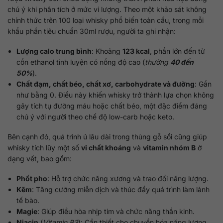
chú ý khi phân tích ở mức vi lượng. Theo một khảo sát không
chính thức trên 100 loại whisky phổ biến toàn cầu, trong mỗi
khẩu phần tiêu chuẩn 30ml rượu, người ta ghi nhận:
Lượng calo trung bình
: Khoảng
123 kcal
, phần lớn đến từ
cồn ethanol tinh luyện có nồng độ cao (
thường
40 đến
50%
).
Chất đạm, chất béo, chất xơ, carbohydrate và đường
: Gần
như bằng 0. Điều này khiến whisky trở thành lựa chọn không
gây tích tụ đường máu hoặc chất béo, một đặc điểm đáng
chú ý với người theo chế độ low-carb hoặc keto.
Bên cạnh đó, quá trình ủ lâu dài trong thùng gỗ sồi cũng giúp
whisky tích lũy một số
vi chất khoáng
và
vitamin nhóm B
ở
dạng vết, bao gồm:
Phốt pho
: Hỗ trợ chức năng xương và trao đổi năng lượng.
Kẽm
: Tăng cường miễn dịch và thúc đẩy quá trình làm lành
tế bào.
Magie
: Giúp điều hòa nhịp tim và chức năng thần kinh.
Niacin
(
Vitamin B3
): Cần thiết cho chuyển hóa năng lượng