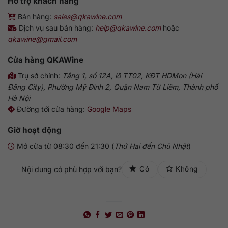
Hỗ trợ khách hàng
Bán hàng:
sales@qkawine.com
Dịch vụ sau bán hàng:
help@qkawine.com
hoặc
qkawine@gmail.com
Cửa hàng
QKAWine
Trụ sở chính:
Tầng 1, số 12A, lô TT02, KĐT HDMon (Hải
Đăng City), Phường Mỹ Đình 2, Quận Nam Từ Liêm, Thành phố
Hà Nội
Đường tới cửa hàng:
Google Maps
Giờ hoạt động
Mở cửa từ 08:30 đến 21:30 (
Thứ Hai đến Chủ Nhật
)
Nội dung có phù hợp với bạn?
Có
Không