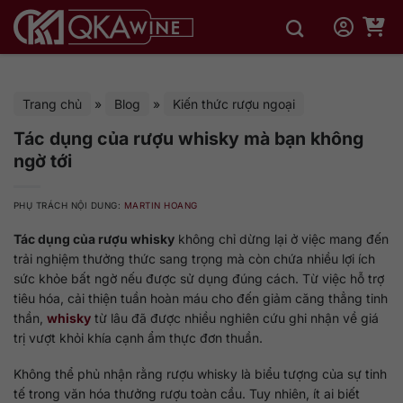
Bỏ
qua
nội
dung
Trang chủ
»
Blog
»
Kiến thức rượu ngoại
Tác dụng của rượu whisky mà bạn không
ngờ tới
PHỤ TRÁCH NỘI DUNG:
MARTIN HOANG
Tác dụng của rượu whisky
không chỉ dừng lại ở việc mang đến
trải nghiệm thưởng thức sang trọng mà còn chứa nhiều lợi ích
sức khỏe bất ngờ nếu được sử dụng đúng cách. Từ việc hỗ trợ
tiêu hóa, cải thiện tuần hoàn máu cho đến giảm căng thẳng tinh
thần,
whisky
từ lâu đã được nhiều nghiên cứu ghi nhận về giá
trị vượt khỏi khía cạnh ẩm thực đơn thuần.
Không thể phủ nhận rằng rượu whisky là biểu tượng của sự tinh
tế trong văn hóa thưởng rượu toàn cầu. Tuy nhiên, ít ai biết