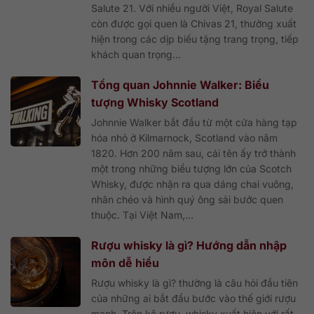
Salute 21. Với nhiều người Việt, Royal Salute
còn được gọi quen là Chivas 21, thường xuất
hiện trong các dịp biếu tặng trang trọng, tiếp
khách quan trọng...
Tổng quan Johnnie Walker: Biểu
tượng Whisky Scotland
Johnnie Walker bắt đầu từ một cửa hàng tạp
hóa nhỏ ở Kilmarnock, Scotland vào năm
1820. Hơn 200 năm sau, cái tên ấy trở thành
một trong những biểu tượng lớn của Scotch
Whisky, được nhận ra qua dáng chai vuông,
nhãn chéo và hình quý ông sải bước quen
thuộc. Tại Việt Nam,...
Rượu whisky là gì? Hướng dẫn nhập
môn dễ hiểu
Rượu whisky là gì? thường là câu hỏi đầu tiên
của những ai bắt đầu bước vào thế giới rượu
mạnh. Trên kệ rượu, whisky xuất hiện với rất