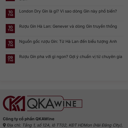
Khám
Không
phá
có
Smirnoff
London Dry Gin là gì? Vì sao dòng Gin này phổ biến?
bình
10
Vodka:
luận
Th6
Thương
ở
Không
hiệu
Rượu
có
Vodka
Gin
bình
Nga
Rượu Gin Hà Lan: Genever và dòng Gin truyền thống
và
luận
10
nổi
ở
Vermouth:
Th6
tiếng
Không
London
Cặp
toàn
có
Dry
đôi
cầu
bình
Gin
linh
Nguồn gốc rượu Gin: Từ Hà Lan đến biểu tượng Anh
luận
10
là
hồn
ở
gì?
của
Th6
Không
Rượu
Vì
cocktail
có
Gin
sao
cổ
bình
Hà
dòng
điển
Rượu Gin pha với gì ngon? Gợi ý chuẩn vị từ chuyên gia
luận
09
Lan:
Gin
ở
Genever
này
Th6
Không
Nguồn
và
phổ
có
gốc
dòng
biến?
bình
rượu
Gin
luận
Gin:
truyền
ở
Từ
thống
Rượu
Hà
Gin
Lan
pha
đến
với
biểu
gì
tượng
ngon?
Anh
Gợi
ý
chuẩn
vị
từ
chuyên
gia
Công ty cổ phần QKAWine
Địa chỉ:
Tầng 1, số 12A, lô TT02, KĐT HDMon (Hải Đăng City),