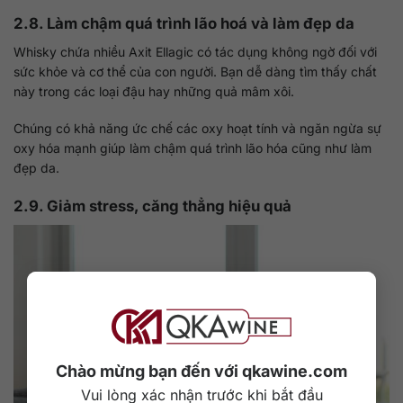
2.8. Làm chậm quá trình lão hoá và làm đẹp da
Whisky chứa nhiều Axit Ellagic có tác dụng không ngờ đối với
sức khỏe và cơ thể của con người. Bạn dễ dàng tìm thấy chất
này trong các loại đậu hay những quả mâm xôi.
Chúng có khả năng ức chế các oxy hoạt tính và ngăn ngừa sự
oxy hóa mạnh giúp làm chậm quá trình lão hóa cũng như làm
đẹp da.
2.9. Giảm stress, căng thẳng hiệu quả
Chào mừng bạn đến với qkawine.com
Vui lòng xác nhận trước khi bắt đầu