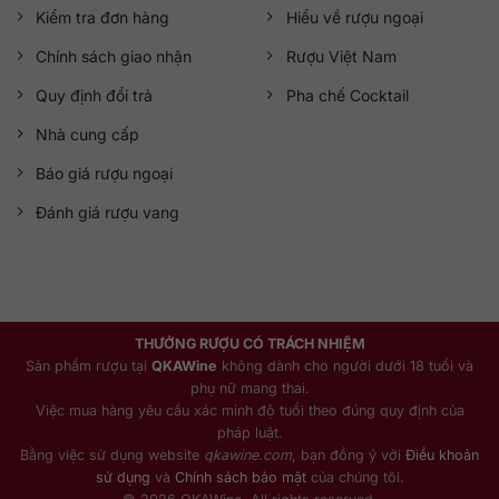
Kiểm tra đơn hàng
Hiểu về rượu ngoại
Chính sách giao nhận
Rượu Việt Nam
Quy định đổi trả
Pha chế Cocktail
Nhà cung cấp
Báo giá rượu ngoại
Đánh giá rượu vang
THƯỞNG RƯỢU CÓ TRÁCH NHIỆM
Sản phẩm rượu tại
QKAWine
không dành cho người dưới 18 tuổi và
phụ nữ mang thai.
Việc mua hàng yêu cầu xác minh độ tuổi theo đúng quy định của
pháp luật.
Bằng việc sử dụng website
qkawine.com
, bạn đồng ý với
Điều khoản
sử dụng
và
Chính sách bảo mật
của chúng tôi.