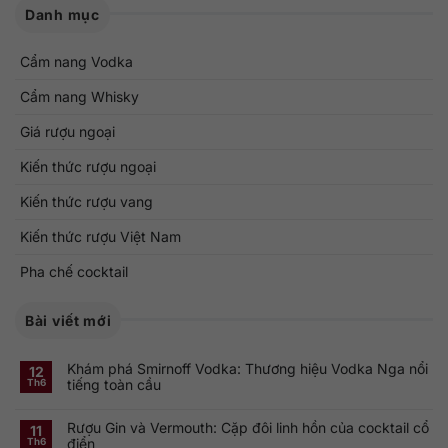
Danh mục
Cẩm nang Vodka
Cẩm nang Whisky
Giá rượu ngoại
Kiến thức rượu ngoại
Kiến thức rượu vang
Kiến thức rượu Việt Nam
Pha chế cocktail
Bài viết mới
Khám phá Smirnoff Vodka: Thương hiệu Vodka Nga nổi
12
tiếng toàn cầu
Th6
Không
có
Rượu Gin và Vermouth: Cặp đôi linh hồn của cocktail cổ
bình
11
luận
điển
Th6
ở