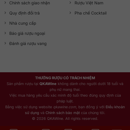
Chính sách giao nhận
Rượu Việt Nam
Quy định đổi trả
Pha chế Cocktail
Nhà cung cấp
Báo giá rượu ngoại
Đánh giá rượu vang
THƯỞNG RƯỢU CÓ TRÁCH NHIỆM
Sản phẩm rượu tại
QKAWine
không dành cho người dưới 18 tuổi và
phụ nữ mang thai.
Việc mua hàng yêu cầu xác minh độ tuổi theo đúng quy định của
pháp luật.
Bằng việc sử dụng website
qkawine.com
, bạn đồng ý với
Điều khoản
sử dụng
và
Chính sách bảo mật
của chúng tôi.
© 2026 QKAWine. All rights reserved.