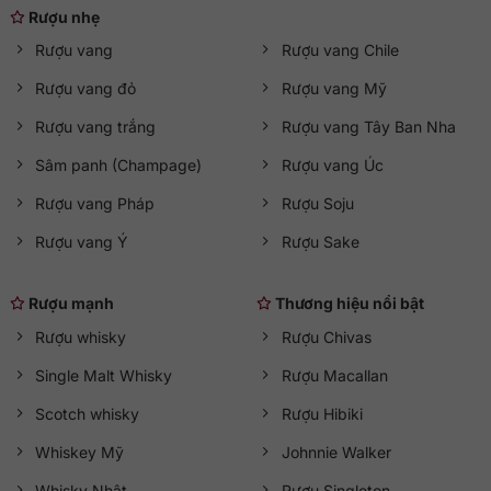
Rượu nhẹ
Rượu vang
Rượu vang Chile
Rượu vang đỏ
Rượu vang Mỹ
Rượu vang trắng
Rượu vang Tây Ban Nha
Sâm panh (Champage)
Rượu vang Úc
Rượu vang Pháp
Rượu Soju
Rượu vang Ý
Rượu Sake
Rượu mạnh
Thương hiệu nổi bật
Rượu whisky
Rượu Chivas
Single Malt Whisky
Rượu Macallan
Scotch whisky
Rượu Hibiki
Whiskey Mỹ
Johnnie Walker
Whisky Nhật
Rượu Singleton