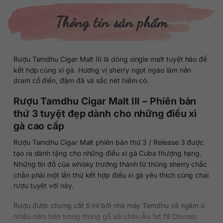
Thông tin sản phẩm
Rượu Tamdhu Cigar Malt III là dòng single malt tuyệt hảo để
kết hợp cùng xì gà. Hương vị sherry ngọt ngào làm nên
dram cổ điển, đậm đà và sắc nét hiếm có.
Rượu Tamdhu Cigar Malt III – Phiên bản
thứ 3 tuyệt đẹp dành cho những điếu xì
gà cao cấp
Rượu Tamdhu Cigar Malt phiên bản thứ 3 / Release 3 được
tạo ra dành tặng cho những điếu xì gà Cuba thượng hạng.
Những tín đồ của whisky trưởng thành từ thùng sherry chắc
chắn phải một lần thử kết hợp điếu xì gà yêu thích cùng chai
rượu tuyệt vời này.
Rượu được chưng cất tỉ mỉ bởi nhà máy Tamdhu và ngâm ủ
nhiều năm bên trong thùng gỗ sồi châu Âu 1st fill Oloroso