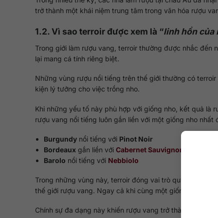
trở thành một khái niệm trung tâm trong văn hóa rượu va
1.2. Vì sao terroir được xem là “
linh hồn của
Trong giới làm rượu vang, terroir thường được nhắc đến
lại mang cá tính riêng biệt.
Những vùng rượu nổi tiếng trên thế giới thường có terroir
kiện lý tưởng cho việc trồng nho.
Khi những yếu tố này phù hợp với giống nho, kết quả là 
rượu vang nổi tiếng luôn gắn liền với một giống nho nhất đ
Burgundy
nổi tiếng với
Pinot Noir
Bordeaux
gắn liền với
Cabernet Sauvignon
và
Merlot
Barolo
nổi tiếng với
Nebbiolo
Trong những vùng này, terroir đóng vai trò quyết định đế
thế giới rượu vang. Ngay cả khi cùng một giống nho, rư
Chính sự đa dạng này khiến rượu vang trở thành một tron