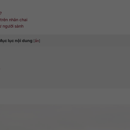
?
trên nhãn chai
ư người sành
Mục lục nội dung
[
ẩn
]
?