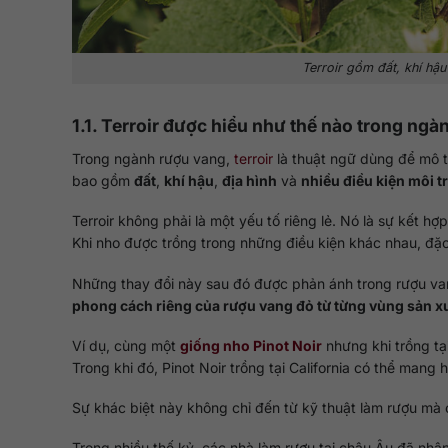
Terroir gồm đất, khí hậu
1.1. Terroir được hiểu như thế nào trong ng
Trong ngành rượu vang,
terroir
là thuật ngữ dùng để mô 
bao gồm
đất
,
khí hậu
,
địa hình
và
nhiều điều kiện môi 
Terroir không phải là một yếu tố riêng lẻ. Nó là sự kết hợ
Khi nho được trồng trong những điều kiện khác nhau, đặc 
Những thay đổi này sau đó được phản ánh trong rượu vang
phong cách riêng của rượu vang đỏ từ từng vùng sản x
Ví dụ, cùng một
giống nho Pinot Noir
nhưng khi trồng tạ
Trong khi đó, Pinot Noir trồng tại California có thể mang
Sự khác biệt này không chỉ đến từ kỹ thuật làm rượu mà c
Trong nhiều thế kỷ, các nhà làm rượu tại châu Âu đã nhận 