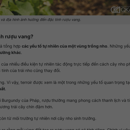
 và địa hình ảnh hưởng đến đặc tính rượu vang.
ành rượu vang?
tả tổng hợp
các yếu tố tự nhiên của một vùng trồng nho
. Những yếu
trường khác
.
p của nhiều điều kiện tự nhiên tác động trực tiếp đến cách cây nho ph
tính của trái nho cũng thay đổi.
. Vì vậy, terroir được xem là một trong những yếu tố quan trọng t
uất
.
i Burgundy của Pháp, rượu thường mang phong cách thanh lịch và ti
 hương trái cây chín đậm hơn.
òn từ môi trường tự nhiên nơi cây nho sinh trưởng.
ra rằng mỗi vùng đất tạo ra rượu vang có cá tính riêng. Chính vì vậy,