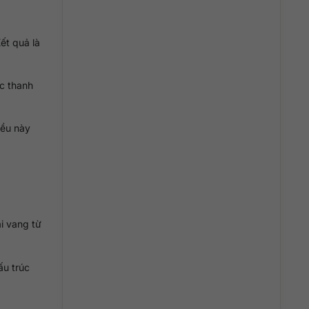
ết quả là
úc thanh
iều này
i vang từ
ấu trúc