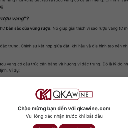
ng.
 rượu vang
”?
 như
bản sắc của vùng rượu
. Nó giúp giải thích vì sao rượu vang từ 
 đặc trưng. Chính sự kết hợp giữa đất, khí hậu và địa hình tạo nên n
rượu vang có cấu trúc cân bằng và hương vị đặc trưng. Đó là lý do n
ịnh. Ví dụ:
n phong cách của rượu. Ngoài ra, terroir cũng giúp tạo nên sự đa dạ
Chào mừng bạn đến với qkawine.com
ợu từ các vùng khác nhau vẫn mang hương vị riêng.
Vui lòng xác nhận trước khi bắt đầu
g những loại đồ uống có chiều sâu văn hóa và trải nghiệm phong ph