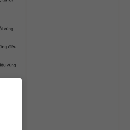
mỗi vùng
hững điều
hiều vùng
ng trong
ú.