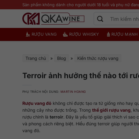
Bỏ
Sản phẩm không dành cho người dưới 18 tuổi và phụ nữ đan
qua
nội
dung
RƯỢU VANG
RƯỢU WHISKY
RƯỢU MẠNH
Trang chủ
»
Blog
»
Kiến thức rượu vang
Terroir ảnh hưởng thế nào tới r
PHỤ TRÁCH NỘI DUNG:
MARTIN HOANG
Rượu vang đỏ
không chỉ được tạo ra từ giống nho hay qu
những cây nho được trồng. Trong
thế giới rượu vang
, k
rượu chính là
terroir
. Đây là yếu tố giúp giải thích vì s
và phong cách riêng biệt. Hiểu đúng terroir giúp người th
vang đỏ.