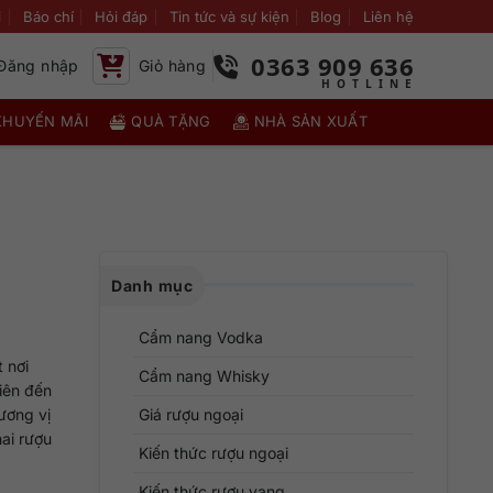
i
Báo chí
Hỏi đáp
Tin tức và sự kiện
Blog
Liên hệ
0363 909 636
Đăng nhập
Giỏ hàng
KHUYẾN MÃI
QUÀ TẶNG
NHÀ SẢN XUẤT
Danh mục
Cẩm nang Vodka
 nơi
Cẩm nang Whisky
iên đến
ương vị
Giá rượu ngoại
hai rượu
Kiến thức rượu ngoại
Kiến thức rượu vang