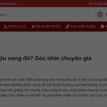
g mang thai.
Về chúng tô
RƯỢU NHẸ
BIA NHẬP KHẨU
PHỤ KIỆN RƯỢU
ượu vang đỏ? Góc nhìn chuyên gia
y trình sản xuất. Mỗi chai vang còn mang dấu ấn rõ rệt của vùng đất
hái niệm thường được dùng để mô tả ảnh hưởng của môi trường tự nh
ao cùng một giống nho nhưng rượu vang từ các vùng khác nhau lại có h
ưởng rượu nhận ra mối liên hệ giữa thiên nhiên và cá tính của từng c