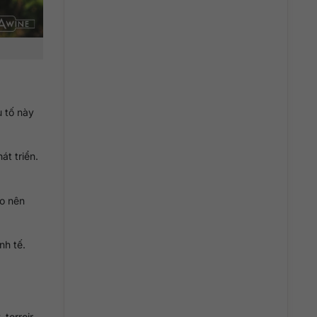
 tố này
át triển.
ạo nên
nh tế.
 terroir