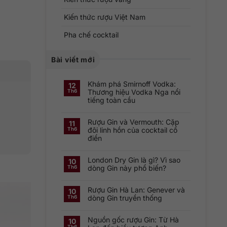
Kiến thức rượu Việt Nam
Pha chế cocktail
Bài viết mới
Khám phá Smirnoff Vodka:
12
Thương hiệu Vodka Nga nổi
Th6
tiếng toàn cầu
Không
có
Rượu Gin và Vermouth: Cặp
bình
11
luận
đôi linh hồn của cocktail cổ
Th6
ở
điển
Khám
phá
Không
Smirnoff
có
Vodka:
London Dry Gin là gì? Vì sao
bình
Thương
10
luận
hiệu
dòng Gin này phổ biến?
Th6
ở
Vodka
Rượu
Nga
Không
Gin
nổi
có
và
tiếng
Rượu Gin Hà Lan: Genever và
bình
10
Vermouth:
toàn
luận
dòng Gin truyền thống
Th6
Cặp
cầu
ở
đôi
London
Không
linh
Dry
có
hồn
Gin
Nguồn gốc rượu Gin: Từ Hà
bình
10
của
là
luận
cocktail
Th6