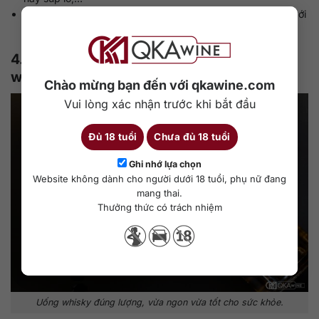
Đối với những món ăn có nhiều chất béo thì phù hợp nhất với
loại rượu whisky có nồng độ cao.
4. Khuyến nghị liều lượng sử dụng rượu
whisky
Chào mừng bạn đến với qkawine.com
Vui lòng xác nhận trước khi bắt đầu
Đủ 18 tuổi
Chưa đủ 18 tuổi
Ghi nhớ lựa chọn
Website không dành cho người dưới 18 tuổi, phụ nữ đang
mang thai.
Thưởng thức có trách nhiệm
Uống whisky đúng lượng, vừa ngon vừa tốt cho sức khỏe.