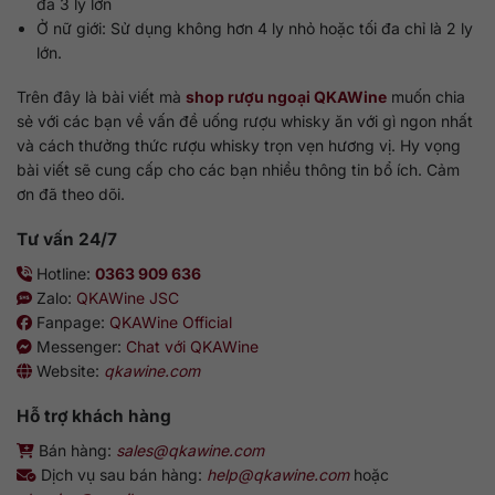
đa 3 ly lớn
Ở nữ giới: Sử dụng không hơn 4 ly nhỏ hoặc tối đa chỉ là 2 ly
lớn.
Trên đây là bài viết mà
shop rượu ngoại QKAWine
muốn chia
sẻ với các bạn về vấn đề uống rượu whisky ăn với gì ngon nhất
và cách thưởng thức rượu whisky trọn vẹn hương vị. Hy vọng
bài viết sẽ cung cấp cho các bạn nhiều thông tin bổ ích. Cảm
ơn đã theo dõi.
Tư vấn 24/7
Hotline:
0363 909 636
Zalo:
QKAWine JSC
Fanpage:
QKAWine Official
Messenger:
Chat với QKAWine
Website:
qkawine.com
Hỗ trợ khách hàng
Bán hàng:
sales@qkawine.com
Dịch vụ sau bán hàng:
help@qkawine.com
hoặc