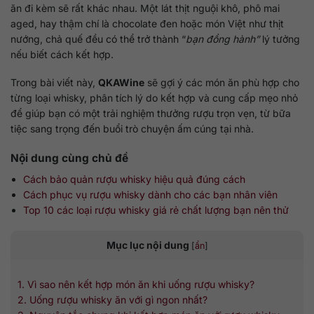
ăn đi kèm sẽ rất khác nhau. Một lát thịt nguội khô, phô mai
aged, hay thậm chí là chocolate đen hoặc món Việt như thịt
nướng, chả quế đều có thể trở thành “
bạn đồng hành”
lý tưởng
nếu biết cách kết hợp.
Trong bài viết này,
QKAWine
sẽ gợi ý các món ăn phù hợp cho
từng loại whisky, phân tích lý do kết hợp và cung cấp mẹo nhỏ
để giúp bạn có một trải nghiệm thưởng rượu trọn vẹn, từ bữa
tiệc sang trọng đến buổi trò chuyện ấm cúng tại nhà.
Nội dung cùng chủ đề
Cách bảo quản rượu whisky hiệu quả đúng cách
Cách phục vụ rượu whisky dành cho các bạn nhân viên
Top 10 các loại rượu whisky giá rẻ chất lượng bạn nên thử
Mục lục nội dung
[
ẩn
]
1. Vì sao nên kết hợp món ăn khi uống rượu whisky?
2. Uống rượu whisky ăn với gì ngon nhất?