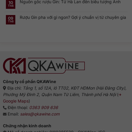
Nguồn gốc rượu Gin: Từ Hà Lan đến biểu tượng Anh
luận
10
là
hồn
ở
gì?
của
Th6
Không
Rượu
Vì
cocktail
có
Gin
sao
cổ
bình
Hà
dòng
điển
Rượu Gin pha với gì ngon? Gợi ý chuẩn vị từ chuyên gia
luận
09
Lan:
Gin
ở
Genever
này
Th6
Không
Nguồn
và
phổ
có
gốc
dòng
biến?
bình
rượu
Gin
luận
Gin:
truyền
ở
Từ
thống
Rượu
Hà
Gin
Lan
pha
đến
với
biểu
gì
tượng
ngon?
Anh
Gợi
ý
chuẩn
vị
từ
chuyên
gia
Công ty cổ phần QKAWine
Địa chỉ:
Tầng 1, số 12A, lô TT02, KĐT HDMon (Hải Đăng City),
Phường Mỹ Đình 2, Quận Nam Từ Liêm, Thành phố Hà Nội
(
Google Maps
)
Điện thoại:
0363 909 636
Email:
sales@qkawine.com
Chứng nhận kinh doanh