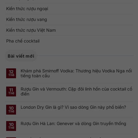
Kiến thức rượu ngoại
Kiến thức rượu vang
Kiến thức rượu Việt Nam
Pha chế cocktail
Bài viết mới
Khám phá Smirnoff Vodka: Thương hiệu Vodka Nga nổi
12
tiếng toàn cầu
Th6
Không
có
Rượu Gin và Vermouth: Cặp đôi linh hồn của cocktail cổ
bình
11
luận
điển
Th6
ở
Khám
Không
phá
có
Smirnoff
London Dry Gin là gì? Vì sao dòng Gin này phổ biến?
bình
10
Vodka:
luận
Th6
Thương
ở
Không
hiệu
Rượu
có
Vodka
Gin
bình
Nga
Rượu Gin Hà Lan: Genever và dòng Gin truyền thống
và
luận
10
nổi
ở
Vermouth:
Th6
tiếng
Không
London
Cặp
toàn
có
Dry
đôi
cầu
bình
Gin
linh