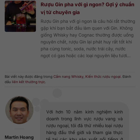
Rượu Gin pha với gì ngon? Gợi ý chuẩn
vị từ chuyên gia
Rượu Gin pha với gì ngon là câu hỏi rất thường
gặp khi bạn bắt đầu làm quen với Gin. Không
giống Whisky hay Cognac thường được uống
nguyên chất, rượu Gin lại phát huy rất tốt khi
pha cùng tonic, soda, nước trái cây, nước
ngọt có gas hoặc các loại nguyên liệu tươi...
Bài viết này được đăng trong
Cẩm nang Whisky
,
Kiến thức rượu ngoại
. Đánh
dấu
liên kết thường trực
.
Với hơn 10 năm kinh nghiệm kinh
doanh trong lĩnh vực rượu vang và
rượu ngoại, tôi đã thử nhiều loại rượu
hàng đầu thế giới và tham gia thực
Martin Hoang
tế tại các khu sản xuất nổi tiếng ở