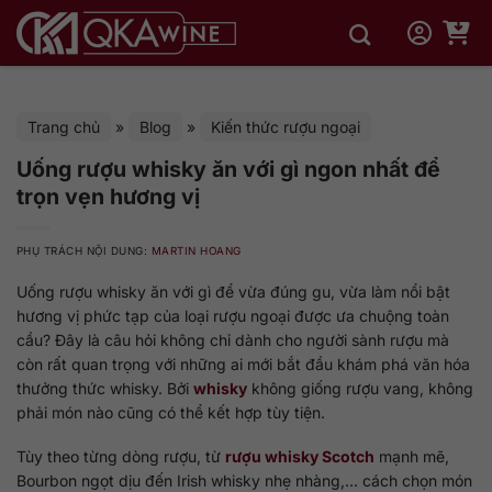
Bỏ
qua
nội
dung
Trang chủ
»
Blog
»
Kiến thức rượu ngoại
Uống rượu whisky ăn với gì ngon nhất để
trọn vẹn hương vị
PHỤ TRÁCH NỘI DUNG:
MARTIN HOANG
Uống rượu whisky ăn với gì để vừa đúng gu, vừa làm nổi bật
hương vị phức tạp của loại rượu ngoại được ưa chuộng toàn
cầu? Đây là câu hỏi không chỉ dành cho người sành rượu mà
còn rất quan trọng với những ai mới bắt đầu khám phá văn hóa
thưởng thức whisky. Bởi
whisky
không giống rượu vang, không
phải món nào cũng có thể kết hợp tùy tiện.
Tùy theo từng dòng rượu, từ
rượu whisky Scotch
mạnh mẽ,
Bourbon ngọt dịu đến Irish whisky nhẹ nhàng,… cách chọn món