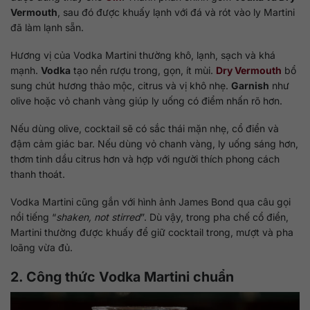
Vermouth
, sau đó được khuấy lạnh với đá và rót vào ly Martini
đã làm lạnh sẵn.
Hương vị của Vodka Martini thường khô, lạnh, sạch và khá
mạnh.
Vodka
tạo nền rượu trong, gọn, ít mùi.
Dry Vermouth
bổ
sung chút hương thảo mộc, citrus và vị khô nhẹ.
Garnish
như
olive hoặc vỏ chanh vàng giúp ly uống có điểm nhấn rõ hơn.
Nếu dùng olive, cocktail sẽ có sắc thái mặn nhẹ, cổ điển và
đậm cảm giác bar. Nếu dùng vỏ chanh vàng, ly uống sáng hơn,
thơm tinh dầu citrus hơn và hợp với người thích phong cách
thanh thoát.
Vodka Martini cũng gắn với hình ảnh James Bond qua câu gọi
nổi tiếng “
shaken, not stirred
”. Dù vậy, trong pha chế cổ điển,
Martini thường được khuấy để giữ cocktail trong, mượt và pha
loãng vừa đủ.
2. Công thức Vodka Martini chuẩn