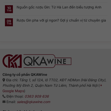
toàn
có
Dry
đôi
cầu
bình
Gin
linh
Nguồn gốc rượu Gin: Từ Hà Lan đến biểu tượng Anh
luận
10
là
hồn
ở
gì?
của
Th6
Không
Rượu
Vì
cocktail
có
Gin
sao
cổ
bình
Hà
dòng
điển
Rượu Gin pha với gì ngon? Gợi ý chuẩn vị từ chuyên gia
luận
09
Lan:
Gin
ở
Genever
này
Th6
Không
Nguồn
và
phổ
có
gốc
dòng
biến?
bình
rượu
Gin
luận
Gin:
truyền
ở
Từ
thống
Rượu
Hà
Gin
Lan
pha
đến
với
biểu
gì
tượng
ngon?
Anh
Gợi
ý
chuẩn
vị
từ
chuyên
gia
Công ty cổ phần QKAWine
Địa chỉ:
Tầng 1, số 12A, lô TT02, KĐT HDMon (Hải Đăng City),
Phường Mỹ Đình 2, Quận Nam Từ Liêm, Thành phố Hà Nội
(
Google Maps
)
Điện thoại:
0363 909 636
Email:
sales@qkawine.com