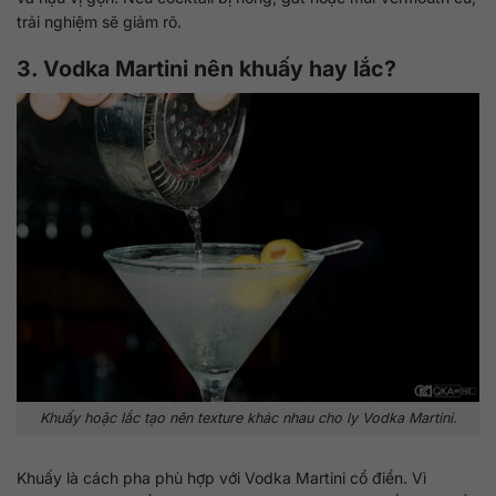
trải nghiệm sẽ giảm rõ.
3. Vodka Martini nên khuấy hay lắc?
Khuấy hoặc lắc tạo nên texture khác nhau cho ly Vodka Martini.
Khuấy là cách pha phù hợp với Vodka Martini cổ điển. Vì