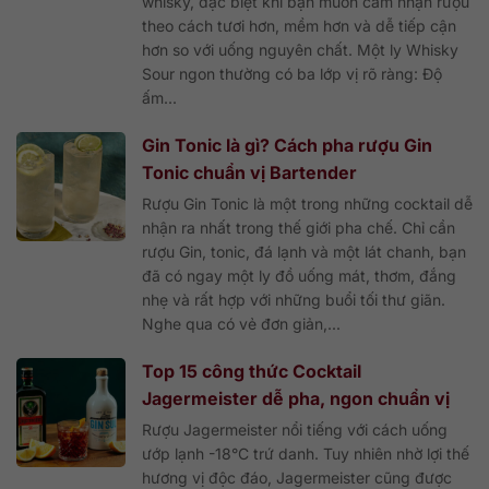
whisky, đặc biệt khi bạn muốn cảm nhận rượu
theo cách tươi hơn, mềm hơn và dễ tiếp cận
hơn so với uống nguyên chất. Một ly Whisky
Sour ngon thường có ba lớp vị rõ ràng: Độ
ấm...
Gin Tonic là gì? Cách pha rượu Gin
Tonic chuẩn vị Bartender
Rượu Gin Tonic là một trong những cocktail dễ
nhận ra nhất trong thế giới pha chế. Chỉ cần
rượu Gin, tonic, đá lạnh và một lát chanh, bạn
đã có ngay một ly đồ uống mát, thơm, đắng
nhẹ và rất hợp với những buổi tối thư giãn.
Nghe qua có vẻ đơn giản,...
Top 15 công thức Cocktail
Jagermeister dễ pha, ngon chuẩn vị
Rượu Jagermeister nổi tiếng với cách uống
ướp lạnh -18°C trứ danh. Tuy nhiên nhờ lợi thế
hương vị độc đáo, Jagermeister cũng được