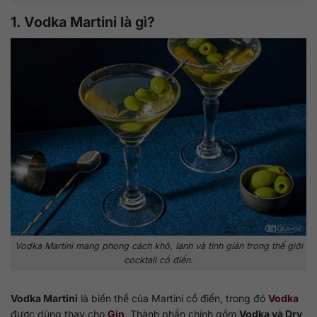
1. Vodka Martini là gì?
Vodka Martini mang phong cách khô, lạnh và tinh giản trong thế giới
cocktail cổ điển.
Vodka Martini
là biến thể của Martini cổ điển, trong đó
Vodka
được dùng thay cho
Gin
. Thành phần chính gồm
Vodka và Dry