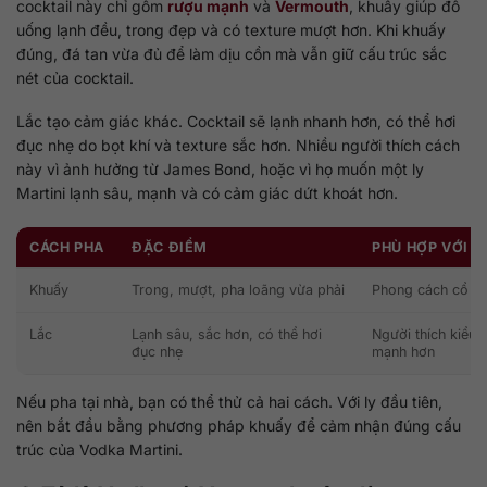
cocktail này chỉ gồm
rượu mạnh
và
Vermouth
, khuấy giúp đồ
uống lạnh đều, trong đẹp và có texture mượt hơn. Khi khuấy
đúng, đá tan vừa đủ để làm dịu cồn mà vẫn giữ cấu trúc sắc
nét của cocktail.
Lắc tạo cảm giác khác. Cocktail sẽ lạnh nhanh hơn, có thể hơi
đục nhẹ do bọt khí và texture sắc hơn. Nhiều người thích cách
này vì ảnh hưởng từ James Bond, hoặc vì họ muốn một ly
Martini lạnh sâu, mạnh và có cảm giác dứt khoát hơn.
CÁCH PHA
ĐẶC ĐIỂM
PHÙ HỢP VỚI
Khuấy
Trong, mượt, pha loãng vừa phải
Phong cách cổ điể
Lắc
Lạnh sâu, sắc hơn, có thể hơi
Người thích kiểu
đục nhẹ
mạnh hơn
Nếu pha tại nhà, bạn có thể thử cả hai cách. Với ly đầu tiên,
nên bắt đầu bằng phương pháp khuấy để cảm nhận đúng cấu
trúc của Vodka Martini.