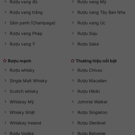
Rượu vang đỏ
Rượu vang Mỹ
Rượu vang trắng
Rượu vang Tây Ban Nha
Sâm panh (Champage)
Rượu vang Úc
Rượu vang Pháp
Rượu Soju
Rượu vang Ý
Rượu Sake
Rượu mạnh
Thương hiệu nổi bật
Rượu whisky
Rượu Chivas
Single Malt Whisky
Rượu Macallan
Scotch whisky
Rượu Hibiki
Whiskey Mỹ
Johnnie Walker
Whisky Nhật
Rượu Singleton
Whiskey Ireland
Rượu Glenlivet
Rượu Vodka
Rượu Balvenie