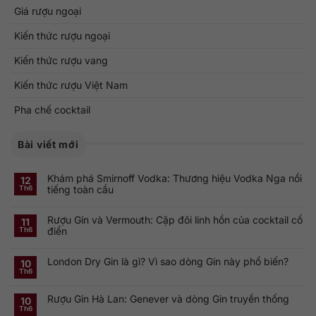
Giá rượu ngoại
Kiến thức rượu ngoại
Kiến thức rượu vang
Kiến thức rượu Việt Nam
Pha chế cocktail
Bài viết mới
Khám phá Smirnoff Vodka: Thương hiệu Vodka Nga nổi
12
tiếng toàn cầu
Th6
Không
có
Rượu Gin và Vermouth: Cặp đôi linh hồn của cocktail cổ
bình
11
luận
điển
Th6
ở
Khám
Không
phá
có
Smirnoff
London Dry Gin là gì? Vì sao dòng Gin này phổ biến?
bình
10
Vodka:
luận
Th6
Thương
ở
Không
hiệu
Rượu
có
Vodka
Gin
bình
Nga
Rượu Gin Hà Lan: Genever và dòng Gin truyền thống
và
luận
10
nổi
ở
Vermouth:
Th6
tiếng
Không
London
Cặp