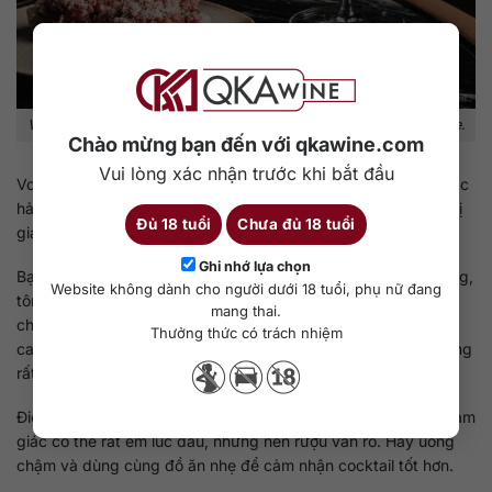
Vị khô lạnh của Martini hợp với hải sản tươi, olive và món mặn nhẹ.
Chào mừng bạn đến với qkawine.com
Vui lòng xác nhận trước khi bắt đầu
Vodka Martini hợp nhất với những món mặn nhẹ, béo vừa hoặc
hải sản tươi. Độ lạnh, khô và sạch của cocktail giúp làm gọn vị
Đủ 18 tuổi
Chưa đủ 18 tuổi
giác sau các món có độ béo hoặc vị biển rõ.
Ghi nhớ lựa chọn
Bạn có thể dùng cùng hàu tươi, sashimi, ceviche, cá biển trắng,
Website không dành cho người dưới 18 tuổi, phụ nữ đang
tôm, sò điệp, olive, phô mai cứng, thịt nguội hoặc khoai tây
mang thai.
chiên. Trong tiệc cocktail, những món nhỏ có vị mặn như
Thưởng thức có trách nhiệm
canapé cá hồi, bánh mì nướng với phô mai hoặc olive nhồi cũng
rất hợp.
Điểm cần nhớ là Vodka Martini khá mạnh. Ly uống lạnh nên cảm
giác có thể rất êm lúc đầu, nhưng nền rượu vẫn rõ. Hãy uống
chậm và dùng cùng đồ ăn nhẹ để cảm nhận cocktail tốt hơn.