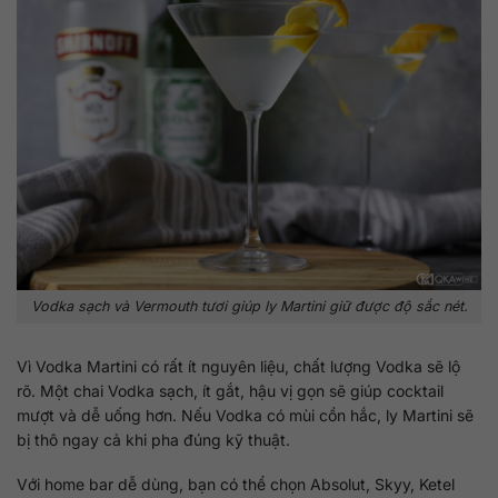
Vodka sạch và Vermouth tươi giúp ly Martini giữ được độ sắc nét.
Vì Vodka Martini có rất ít nguyên liệu, chất lượng Vodka sẽ lộ
rõ. Một chai Vodka sạch, ít gắt, hậu vị gọn sẽ giúp cocktail
mượt và dễ uống hơn. Nếu Vodka có mùi cồn hắc, ly Martini sẽ
bị thô ngay cả khi pha đúng kỹ thuật.
Với home bar dễ dùng, bạn có thể chọn Absolut, Skyy, Ketel