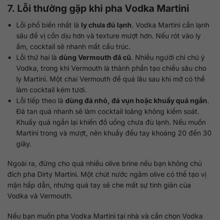
7. Lỗi thường gặp khi pha Vodka Martini
Lỗi phổ biến nhất là
ly chưa đủ lạnh
. Vodka Martini cần lạnh
sâu để vị cồn dịu hơn và texture mượt hơn. Nếu rót vào ly
ấm, cocktail sẽ nhanh mất cấu trúc.
Lỗi thứ hai là
dùng Vermouth đã cũ
. Nhiều người chỉ chú ý
Vodka, trong khi Vermouth là thành phần tạo chiều sâu cho
ly Martini. Một chai Vermouth để quá lâu sau khi mở có thể
làm cocktail kém tươi.
Lỗi tiếp theo là
dùng đá nhỏ, đá vụn hoặc khuấy quá ngắn
.
Đá tan quá nhanh sẽ làm cocktail loãng không kiểm soát.
Khuấy quá ngắn lại khiến đồ uống chưa đủ lạnh. Nếu muốn
Martini trong và mượt, nên khuấy đều tay khoảng 20 đến 30
giây.
Ngoài ra, đừng cho quá nhiều olive brine nếu bạn không chủ
đích pha Dirty Martini. Một chút nước ngâm olive có thể tạo vị
mặn hấp dẫn, nhưng quá tay sẽ che mất sự tinh giản của
Vodka và Vermouth.
Nếu bạn muốn pha Vodka Martini tại nhà và cần chọn Vodka