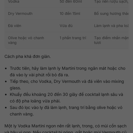
Vodka
50 đến 60ml
Tạo nền rượu sạch, lạ
Dry Vermouth
10 đến 15ml
Bổ sung hương thảo m
Đá viên
Vừa đủ
Làm lạnh và pha loãn
Olive hoặc vỏ chanh
1 phần trang trí
Tạo điểm nhấn mặn nh
vàng
tươi
Cách pha khá đơn giản.
Trước tiên, hãy làm lạnh ly Martini trong ngăn mát hoặc cho
đá vào ly vài phút rồi bỏ đá ra.
Tiếp theo, cho Vodka, Dry Vermouth và đá viên vào mixing
glass.
Khuấy đều khoảng 20 đến 30 giây để cocktail lạnh sâu và
có độ pha loãng vừa phải.
Sau đó lọc vào ly đã làm lạnh, trang trí bằng olive hoặc vỏ
chanh vàng.
Một ly Vodka Martini ngon nên rất lạnh, trong, có mùi cồn sạch
và hậu vị gọn. Nếu cocktail bị nóng, gắt hoặc mùi Vermouth cũ,