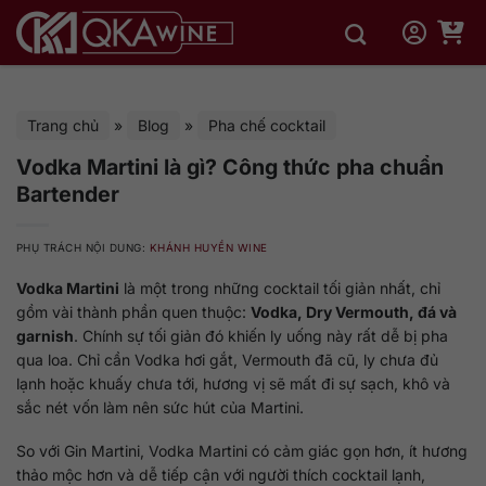
Bỏ
qua
nội
dung
Trang chủ
»
Blog
»
Pha chế cocktail
Vodka Martini là gì? Công thức pha chuẩn
Bartender
PHỤ TRÁCH NỘI DUNG:
KHÁNH HUYỀN WINE
Vodka Martini
là một trong những cocktail tối giản nhất, chỉ
gồm vài thành phần quen thuộc:
Vodka, Dry Vermouth, đá và
garnish
. Chính sự tối giản đó khiến ly uống này rất dễ bị pha
qua loa. Chỉ cần Vodka hơi gắt, Vermouth đã cũ, ly chưa đủ
lạnh hoặc khuấy chưa tới, hương vị sẽ mất đi sự sạch, khô và
sắc nét vốn làm nên sức hút của Martini.
So với Gin Martini, Vodka Martini có cảm giác gọn hơn, ít hương
thảo mộc hơn và dễ tiếp cận với người thích cocktail lạnh,