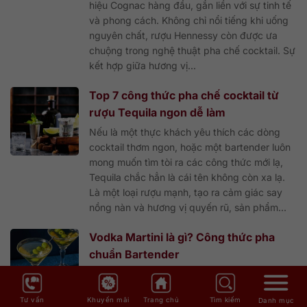
hiệu Cognac hàng đầu, gắn liền với sự tinh tế
và phong cách. Không chỉ nổi tiếng khi uống
nguyên chất, rượu Hennessy còn được ưa
chuộng trong nghệ thuật pha chế cocktail. Sự
kết hợp giữa hương vị...
Top 7 công thức pha chế cocktail từ
rượu Tequila ngon dễ làm
Nếu là một thực khách yêu thích các dòng
cocktail thơm ngon, hoặc một bartender luôn
mong muốn tìm tòi ra các công thức mới lạ,
Tequila chắc hẳn là cái tên không còn xa lạ.
Là một loại rượu mạnh, tạo ra cảm giác say
nồng nàn và hương vị quyến rũ, sản phẩm...
Vodka Martini là gì? Công thức pha
chuẩn Bartender
Vodka Martini là một trong những cocktail tối
giản nhất, chỉ gồm vài thành phần quen
Tư vấn
Khuyến mãi
Trang chủ
Tìm kiếm
Danh mục
thuộc: Vodka, Dry Vermouth, đá và garnish.