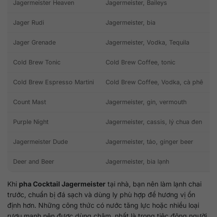
Jagermeister Heaven
Jagermeister, Baileys
Jager Rudi
Jagermeister, bia
Jager Grenade
Jagermeister, Vodka, Tequila
Cold Brew Tonic
Cold Brew Coffee, tonic
Cold Brew Espresso Martini
Cold Brew Coffee, Vodka, cà phê
Count Mast
Jagermeister, gin, vermouth
Purple Night
Jagermeister, cassis, lý chua đen
Jagermeister Dude
Jagermeister, táo, ginger beer
Deer and Beer
Jagermeister, bia lạnh
Khi
pha Cocktail Jagermeister
tại nhà, bạn nên làm lạnh chai
trước, chuẩn bị đá sạch và dùng ly phù hợp để hương vị ổn
định hơn. Những công thức có nước tăng lực hoặc nhiều loại
rượu mạnh nên được dùng chậm, nhất là trong tiệc đông người.