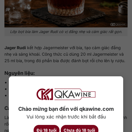
Lớp bọt bia làm Jager Rudi có vị đắng nhẹ và cảm giác rất gọn.
Jager Rudi
kết hợp Jagermeister với bia, tạo cảm giác đắng
nhẹ và sảng khoái. Công thức cũ dùng 20 ml Jagermeister và
25 ml bia, trong đó phần bia được đánh bọt rồi cho lên ly rượu.
Nguyên liệu:
Jagermeister: 20 ml
Bia lạnh: 25 ml đến 40 ml
Ly nhỏ
Cách pha:
Chào mừng bạn đến với qkawine.com
Vui lòng xác nhận trước khi bắt đầu
Làm lạnh ly, rót Jagermeister vào trước. Tạo bọt nhẹ từ bia lạnh
rồi cho lên trên. Có thể dùng như một shot vị đắng, hợp với
người thích bia và muốn thử Jagermeister theo cách gọn hơn.
Đủ 18 tuổi
Chưa đủ 18 tuổi