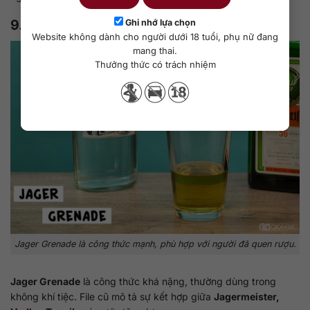
9. Jager Grenade
Ghi nhớ lựa chọn
Website không dành cho người dưới 18 tuổi, phụ nữ đang
mang thai.
Thưởng thức có trách nhiệm
Jager Grenade là công thức mạnh, phù hợp với người đã quen rượu.
Jager Grenade
là công thức khá nặng, thường dùng trong
không khí tiệc. File cũ mô tả sự kết hợp giữa
Jagermeister,