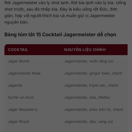
Rót Jagermeister vào ly shot lạnh. Rót bia lạnh vào ly bia. Uống
shot trước, sau đó nhấp bia. Đây là kiểu uống rất Đức, đơn
giản, hợp với người thích bia và muốn giữ vị Jagermeister
nguyên bản.
Bảng tóm tắt 15 Cocktail Jagermeister dễ chọn
COCKTAIL
NGUYÊN LIỆU CHÍNH
Jager Bomb
Jagermeister, nước tăng lực
Jagermeister Mule
Jagermeister, ginger beer, chanh
Jagerita
Jagermeister, triple sec, chanh
Surfer on Acid
Jagermeister, dứa, Malibu
Jager Raspberry
Jagermeister, phúc bồn tử, chanh
Jager Royal
Jagermeister, dâu, vang sủi