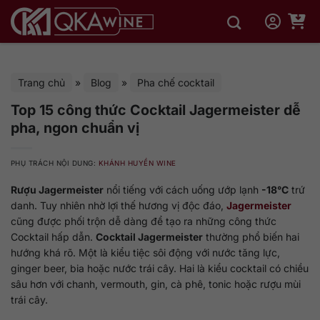
Bỏ
qua
nội
dung
Trang chủ
»
Blog
»
Pha chế cocktail
Top 15 công thức Cocktail Jagermeister dễ
pha, ngon chuẩn vị
PHỤ TRÁCH NỘI DUNG:
KHÁNH HUYỀN WINE
Rượu Jagermeister
nổi tiếng với cách uống ướp lạnh
-18°C
trứ
danh. Tuy nhiên nhờ lợi thế hương vị độc đáo,
Jagermeister
cũng được phối trộn dễ dàng để tạo ra những công thức
Cocktail hấp dẫn.
Cocktail Jagermeister
thường phổ biến hai
hướng khá rõ. Một là kiểu tiệc sôi động với nước tăng lực,
ginger beer, bia hoặc nước trái cây. Hai là kiểu cocktail có chiều
sâu hơn với chanh, vermouth, gin, cà phê, tonic hoặc rượu mùi
trái cây.