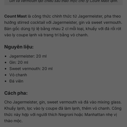
Gin và vermouth tạo chiều sâu thảo mộc cho ly Count Mast lạnh.
Count Mast
là công thức chính thức từ Jagermeister, pha theo
hướng stirred cocktail với Jagermeister, gin và sweet vermouth.
Bản gốc dùng tỷ lệ bằng nhau 2 cl mỗi loại, khuấy với đá rồi rót
vào ly coupe lạnh và trang trí bằng vỏ chanh.
Nguyên liệu:
Jagermeister: 20 ml
Gin: 20 ml
Sweet vermouth: 20 ml
Vỏ chanh
Đá viên
Cách pha:
Cho Jagermeister, gin, sweet vermouth và đá vào mixing glass.
Khuấy lạnh, lọc vào ly coupe đã làm lạnh, thêm vỏ chanh. Công
thức này hợp với người thích Negroni hoặc Manhattan nhẹ vị
thảo mộc.