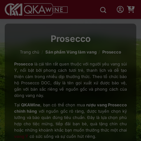
Bỏ
qua
nội
dung
Prosecco
Trang chủ
/
Sản phẩm Vùng làm vang
/
Prosecco
Prosecco
là cái tên rất quen thuộc với người yêu vang sủi
Ý, nổi bật bởi phong cách tươi trẻ, thanh lịch và dễ tạo
thiện cảm trong nhiều dịp thưởng thức. Theo tổ chức bảo
hộ Prosecco DOC, đây là tên gọi xuất xứ được bảo vệ,
gắn với bản sắc riêng về nguồn gốc và phong cách của
dòng vang này.
Tại
QKAWine
, bạn có thể chọn mua
rượu vang Prosecco
chính hãng
với nguồn gốc rõ ràng, được tuyển chọn kỹ
lưỡng và bảo quản đúng tiêu chuẩn. Đây là lựa chọn phù
hợp cho tiệc mừng, tiếp đãi bạn bè, quà tặng chỉn chu
hoặc những khoảnh khắc bạn muốn thưởng thức một chai
vang Ý
có sức sống và sự cuốn hút riêng.