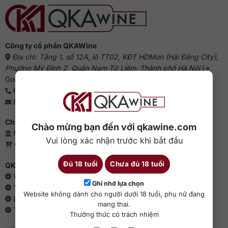
Công ty cổ phần QKAWine
Địa chỉ:
Tầng 1, số 12A, lô TT02, KĐT HDMon (Hải Đăng City),
Phường Mỹ Đình 2, Quận Nam Từ Liêm, Thành phố Hà Nội
(
Google Maps
)
Điện thoại:
0363 909 636
Email:
sales@qkawine.com
Chứng nhận kinh doanh
Chào mừng bạn đến với qkawine.com
Mã số doanh nghiệp: 0110385539 - QKAWine JSC
Vui lòng xác nhận trước khi bắt đầu
Giấy phép bán lẻ rượu: 04/GP-UBND
Đủ 18 tuổi
Chưa đủ 18 tuổi
QKAWine - Chuyên rượu ngoại hàng đầu Việt Nam
Về chúng tôi
Ghi nhớ lựa chọn
Thông cáo báo chí
Website không dành cho người dưới 18 tuổi, phụ nữ đang
Liên hệ với QKAWine
mang thai.
Tin tức và sự kiện
Thưởng thức có trách nhiệm