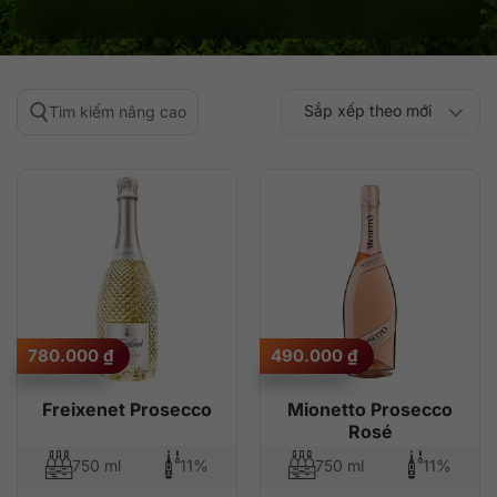
Sắp xếp theo mới
Tìm kiếm nâng cao
Sắp xếp theo
Sắp xếp theo mức
nhất
Sắp xếp theo giá:
Sắp xếp theo giá:
độ phổ biến
thấp đến cao
cao đến thấp
780.000
₫
490.000
₫
Freixenet Prosecco
Mionetto Prosecco
Rosé
750 ml
11%
750 ml
11%