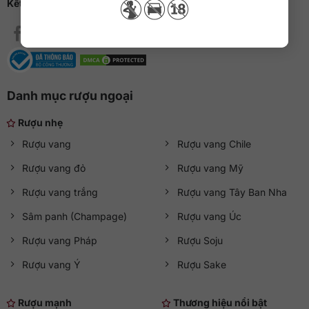
Kết nối với QKAWine
Danh mục rượu ngoại
Rượu nhẹ
Rượu vang
Rượu vang Chile
Rượu vang đỏ
Rượu vang Mỹ
Rượu vang trắng
Rượu vang Tây Ban Nha
Sâm panh (Champage)
Rượu vang Úc
Rượu vang Pháp
Rượu Soju
Rượu vang Ý
Rượu Sake
Rượu mạnh
Thương hiệu nổi bật