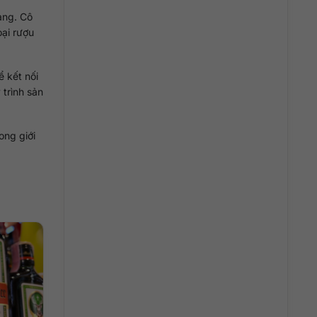
ang. Cô
oại rượu
 kết nối
 trình sản
ong giới