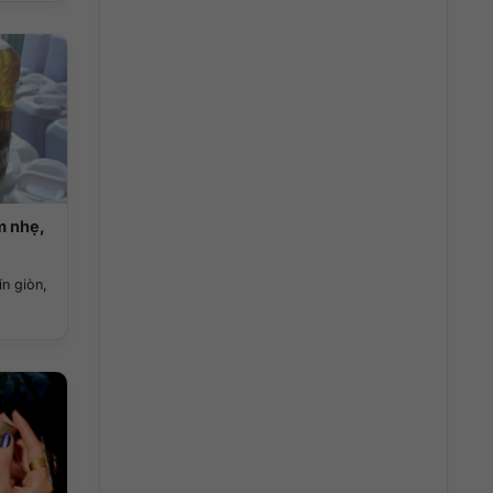
m nhẹ,
ín giòn,