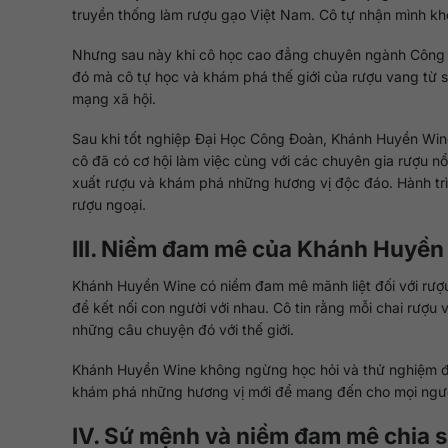
truyền thống làm rượu gạo Việt Nam. Cô tự nhận mình kh
Nhưng sau này khi cô học cao đẳng chuyên ngành Công 
đó mà cô tự học và khám phá thế giới của rượu vang từ s
mạng xã hội.
Sau khi tốt nghiệp Đại Học Công Đoàn, Khánh Huyền Win
cô đã có cơ hội làm việc cùng với các chuyên gia rượu nổi 
xuất rượu và khám phá những hương vị độc đáo. Hành trì
rượu ngoại.
III. Niềm đam mê của Khánh Huyền 
Khánh Huyền Wine có niềm đam mê mãnh liệt đối với rượu
để kết nối con người với nhau. Cô tin rằng mỗi chai rượu
những câu chuyện đó với thế giới.
Khánh Huyền Wine không ngừng học hỏi và thử nghiệm để
khám phá những hương vị mới để mang đến cho mọi người 
IV. Sứ mệnh và niềm đam mê chia s