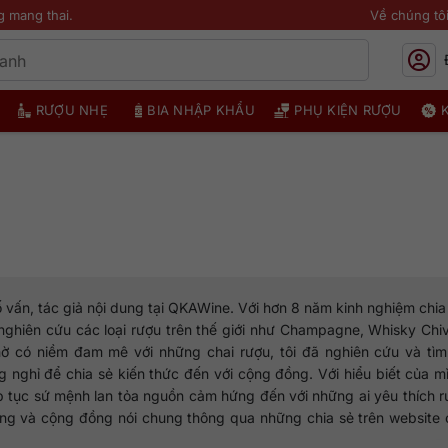
g mang thai.
Về chúng tô
RƯỢU NHẸ
BIA NHẬP KHẨU
PHỤ KIỆN RƯỢU
vấn, tác giả nội dung tại QKAWine. Với hơn 8 năm kinh nghiệm chia
nghiên cứu các loại rượu trên thế giới như Champagne, Whisky Chi
hờ có niềm đam mê với những chai rượu, tôi đã nghiên cứu và tìm 
 nghỉ để chia sẻ kiến thức đến với cộng đồng. Với hiểu biết của m
ếp tục sứ mệnh lan tỏa nguồn cảm hứng đến với những ai yêu thích 
iêng và cộng đồng nói chung thông qua những chia sẻ trên website