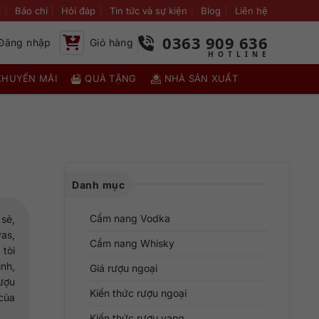
i
Báo chí
Hỏi đáp
Tin tức và sự kiện
Blog
Liên hệ
0363 909 636
Đăng nhập
Giỏ hàng
KHUYẾN MÃI
QUÀ TẶNG
NHÀ SẢN XUẤT
Danh mục
Cẩm nang Vodka
 sẻ,
vas,
Cẩm nang Whisky
tòi
ình,
Giá rượu ngoại
rượu
Kiến thức rượu ngoại
 của
Kiến thức rượu vang