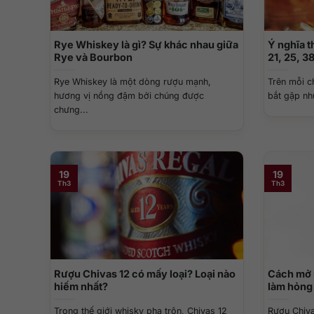
Rye Whiskey là gì? Sự khác nhau giữa
Ý nghĩa t
Rye và Bourbon
21, 25, 3
Rye Whiskey là một dòng rượu mạnh,
Trên mỗi c
hương vị nồng đậm bởi chúng được
bắt gặp nh
chưng...
19
19
Th3
Th3
Rượu Chivas 12 có mấy loại? Loại nào
Cách mở 
hiếm nhất?
làm hỏng
Trong thế giới whisky pha trộn, Chivas 12
Rượu Chiva