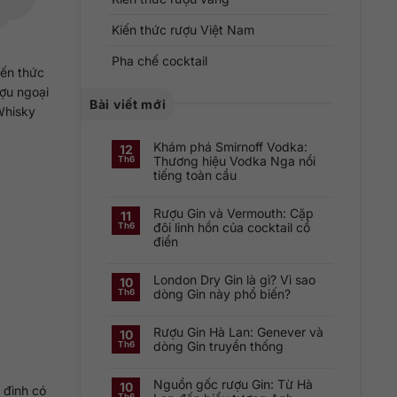
Kiến thức rượu Việt Nam
Pha chế cocktail
iến thức
ượu ngoại
Bài viết mới
Whisky
Khám phá Smirnoff Vodka:
12
Thương hiệu Vodka Nga nổi
Th6
tiếng toàn cầu
Không
có
Rượu Gin và Vermouth: Cặp
bình
11
luận
đôi linh hồn của cocktail cổ
Th6
ở
điển
Khám
phá
Không
Smirnoff
có
Vodka:
London Dry Gin là gì? Vì sao
bình
Thương
10
luận
hiệu
dòng Gin này phổ biến?
Th6
ở
Vodka
Rượu
Nga
Không
Gin
nổi
có
và
tiếng
Rượu Gin Hà Lan: Genever và
bình
10
Vermouth:
toàn
luận
dòng Gin truyền thống
Th6
Cặp
cầu
ở
đôi
London
Không
linh
Dry
có
hồn
Gin
Nguồn gốc rượu Gin: Từ Hà
bình
10
của
 đình có
là
luận
cocktail
Th6