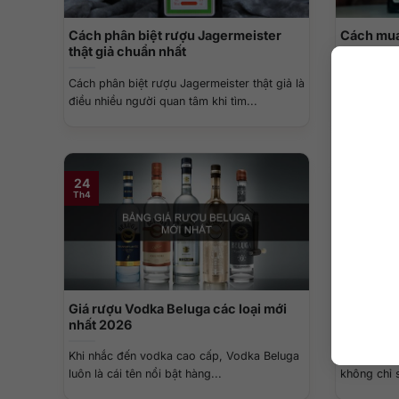
Cách phân biệt rượu Jagermeister
Cách mua
thật giả chuẩn nhất
hãng an t
Cách phân biệt rượu Jagermeister thật giả là
Cách mua r
điều nhiều người quan tâm khi tìm...
chủ đề cần
24
19
Th4
Th5
Giá rượu Vodka Beluga các loại mới
Giá Vodka
nhất 2026
chi tiết 
Khi nhắc đến vodka cao cấp, Vodka Beluga
Khi chọn m
luôn là cái tên nổi bật hàng...
không chỉ 