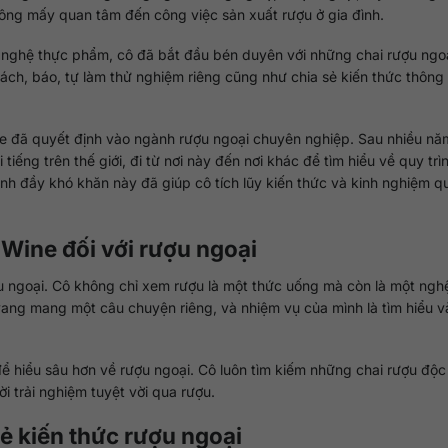
ông mấy quan tâm đến công việc sản xuất rượu ở gia đình.
nghệ thực phẩm, cô đã bắt đầu bén duyên với những chai rượu ngo
ách, báo, tự làm thử nghiệm riêng cũng như chia sẻ kiến thức thông
e đã quyết định vào ngành rượu ngoại chuyên nghiệp. Sau nhiều năm
tiếng trên thế giới, đi từ nơi này đến nơi khác để tìm hiểu về quy trì
nh đầy khó khăn này đã giúp cô tích lũy kiến thức và kinh nghiệm q
Wine đối với rượu ngoại
 ngoại. Cô không chỉ xem rượu là một thức uống mà còn là một ngh
 vang mang một câu chuyện riêng, và nhiệm vụ của mình là tìm hiểu v
 hiểu sâu hơn về rượu ngoại. Cô luôn tìm kiếm những chai rượu độc
trải nghiệm tuyệt vời qua rượu.
ẻ kiến thức rượu ngoại