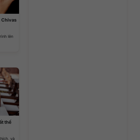
u Chivas
ình lên
ất thế
hích, và