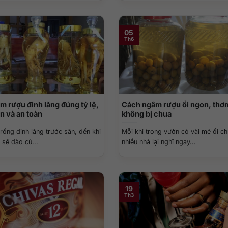
05
Th6
 rượu đinh lăng đúng tỷ lệ,
Cách ngâm rượu ổi ngon, thơ
n và an toàn
không bị chua
rồng đinh lăng trước sân, đến khi
Mỗi khi trong vườn có vài mẻ ổi ch
 sẽ đào củ...
nhiều nhà lại nghĩ ngay...
19
Th3