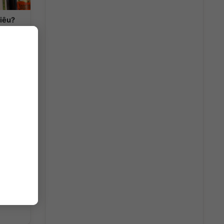
hiêu?
 câu hỏi
.
hai?
e
 câu hỏi