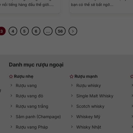
 nổi tiếng hàng đầu thế giới....
bạn có thể sẽ bất ngờ...
3
4
5
6
…
56
Danh mục rượu ngoại
Rượu nhẹ
Rượu mạnh
Rượu vang
Rượu whisky
g
Rượu vang đỏ
Single Malt Whisky
Rượu vang trắng
Scotch whisky
Sâm panh (Champage)
Whiskey Mỹ
Rượu vang Pháp
Whisky Nhật