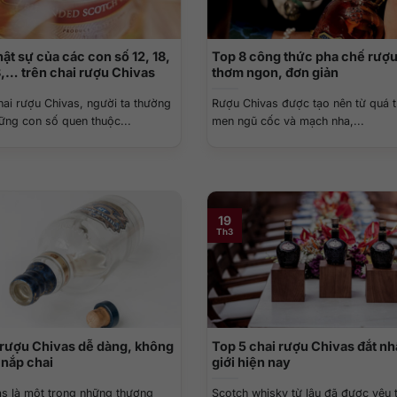
hật sự của các con số 12, 18,
Top 8 công thức pha chế rượ
8,… trên chai rượu Chivas
thơm ngon, đơn giản
hai rượu Chivas, người ta thường
Rượu Chivas được tạo nên từ quá tr
ững con số quen thuộc...
men ngũ cốc và mạch nha,...
19
Th3
rượu Chivas dễ dàng, không
Top 5 chai rượu Chivas đắt nh
 nắp chai
giới​ hiện nay
s là một trong những thương
Scotch whisky từ lâu đã được yêu t