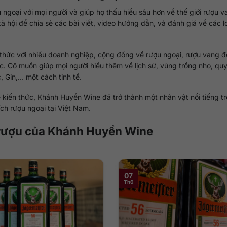
ngoại với mọi người và giúp họ thấu hiểu sâu hơn về thế giới rượu v
 hội để chia sẻ các bài viết, video hướng dẫn, và đánh giá về các l
thức với nhiều doanh nghiệp, cộng đồng về rượu ngoại, rượu vang để
. Cô muốn giúp mọi người hiểu thêm về lịch sử, vùng trồng nho, quy
 Gin,… một cách tinh tế.
 kiến thức, Khánh Huyền Wine đã trở thành một nhân vật nổi tiếng tr
ch rượu ngoại tại Việt Nam.
ề rượu của Khánh Huyền Wine
07
Th6