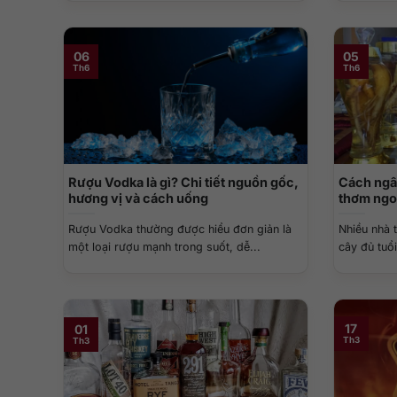
06
05
Th6
Th6
Rượu Vodka là gì? Chi tiết nguồn gốc,
Cách ngâm
hương vị và cách uống
thơm ngo
Rượu Vodka thường được hiểu đơn giản là
Nhiều nhà t
một loại rượu mạnh trong suốt, dễ...
cây đủ tuổi
17
01
Th3
Th3