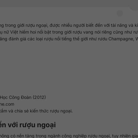
 trong giới rượu ngoại, được nhiều người biết đến với tài năng và k
ụ nữ Việt hiếm hoi nổi bật trong giới rượu vang nói riêng cũng như r
năng đánh giá các loại rượu nổi tiếng thế giới như rươu Champagne, 
 Học Công Đoàn (2012)
ine.com
ầm và chia sẻ kiến thức rượu ngoại.
ến với rượu ngoại
không có nền tảng trong ngành công nghiệp rượu ngoại, tuy nhiên gia