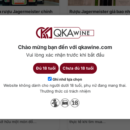
 rượu Jagermeister chính
Rượu Jagermeister giá bao n
oàn, tin cậy
Bảng giá chính hãng mới nhất
ượu Jagermeister chính hãng là
Rượu Jagermeister giá bao nhiêu là
 đặc biệt quan tâm nếu...
thường gặp với những ai đang tìm..
Chào mừng bạn đến với qkawine.com
Vui lòng xác nhận trước khi bắt đầu
06
Th6
Đủ 18 tuổi
Chưa đủ 18 tuổi
Ghi nhớ lựa chọn
Website không dành cho người dưới 18 tuổi, phụ nữ đang mang thai.
Thưởng thức có trách nhiệm
 Absolut mới nhất: Cập nhật
Rượu Vodka giá bao nhiêu 1 c
từng dòng 2026
Bảng giá mới nhất tại QKAWin
ua một chai Vodka Absolut, bạn
Rượu Vodka giá bao nhiêu 1 chai là
sở hữu một món đồ...
thực tế khi tìm mua...