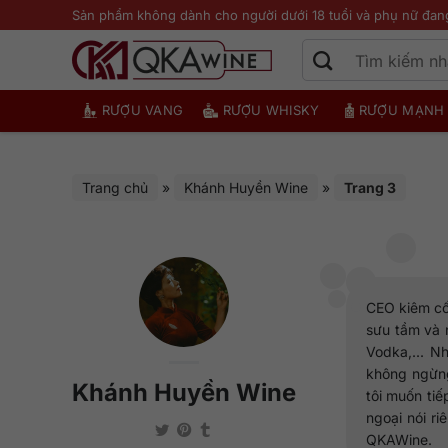
Bỏ
Sản phẩm không dành cho người dưới 18 tuổi và phụ nữ đan
qua
nội
dung
RƯỢU VANG
RƯỢU WHISKY
RƯỢU MẠNH
Trang chủ
»
Khánh Huyền Wine
»
Trang 3
CEO kiêm cố 
sưu tầm và 
Vodka,... N
không ngừng
Khánh Huyền Wine
tôi muốn ti
ngoại nói r
QKAWine.