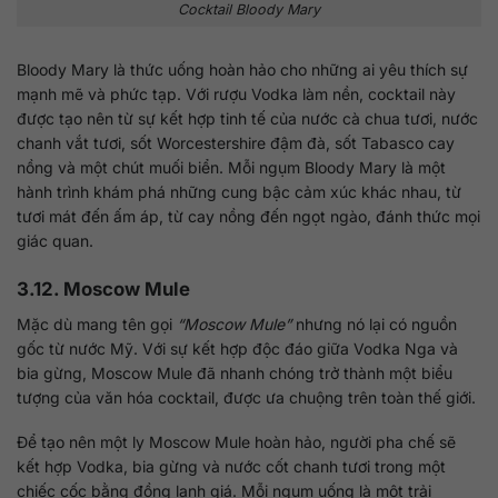
Cocktail Bloody Mary
Bloody Mary là thức uống hoàn hảo cho những ai yêu thích sự
mạnh mẽ và phức tạp. Với rượu Vodka làm nền, cocktail này
được tạo nên từ sự kết hợp tinh tế của nước cà chua tươi, nước
chanh vắt tươi, sốt Worcestershire đậm đà, sốt Tabasco cay
nồng và một chút muối biển. Mỗi ngụm Bloody Mary là một
hành trình khám phá những cung bậc cảm xúc khác nhau, từ
tươi mát đến ấm áp, từ cay nồng đến ngọt ngào, đánh thức mọi
giác quan.
3.12. Moscow Mule
Mặc dù mang tên gọi
“Moscow Mule”
nhưng nó lại có nguồn
gốc từ nước Mỹ. Với sự kết hợp độc đáo giữa Vodka Nga và
bia gừng, Moscow Mule đã nhanh chóng trở thành một biểu
tượng của văn hóa cocktail, được ưa chuộng trên toàn thế giới.
Để tạo nên một ly Moscow Mule hoàn hảo, người pha chế sẽ
kết hợp Vodka, bia gừng và nước cốt chanh tươi trong một
chiếc cốc bằng đồng lạnh giá. Mỗi ngụm uống là một trải