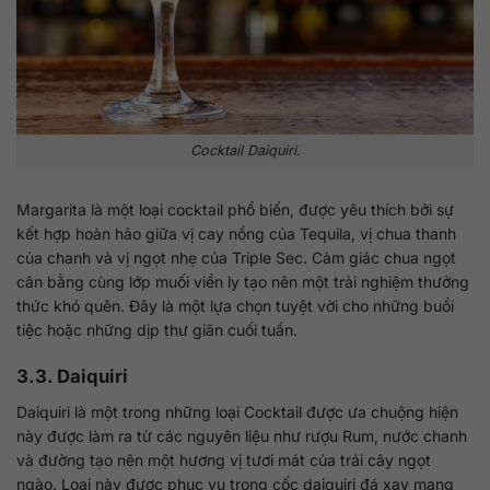
Cocktail Daiquiri.
Margarita là một loại cocktail phổ biến, được yêu thích bởi sự
kết hợp hoàn hảo giữa vị cay nồng của Tequila, vị chua thanh
của chanh và vị ngọt nhẹ của Triple Sec. Cảm giác chua ngọt
cân bằng cùng lớp muối viền ly tạo nên một trải nghiệm thưởng
thức khó quên. Đây là một lựa chọn tuyệt vời cho những buổi
tiệc hoặc những dịp thư giãn cuối tuần.
3.3. Daiquiri
Daiquiri là một trong những loại Cocktail được ưa chuộng hiện
này được làm ra từ các nguyên liệu như rượu Rum, nước chanh
và đường tạo nên một hương vị tươi mát của trái cây ngọt
ngào. Loại này được phục vụ trong cốc daiquiri đá xay mang