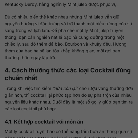
Kentucky Derby, hàng nghìn ly Mint julep được phục vụ.
Dù có nhiều biến thể khác nhau nhưng Mint julep vẫn giữ
nguyên hương vị đặc trưng và trở thành một biểu tượng của sự
sang trọng và lịch lãm. Để pha chế một ly Mint julep truyền
thống, bạn cần nghiền nát lá bạc hà cùng đường trong một
chiếc ly, sau đó thêm đá bào, Bourbon và khuấy đều. Hương
thơm của bạc hà sẽ lan tỏa khắp không gian, mời gọi bạn
thưởng thức ngay lập tức.
4. Cách thưởng thức các loại Cocktail đúng
chuẩn nhất
Trong khi việc tìm kiếm
“nửa còn lại”
cho rượu vang thường đơn
giản hơn, thì cocktail lại phức tạp hơn do sự pha trộn của nhiều
nguyên liệu khác nhau. Dưới đây là một số gợi ý giúp bạn tìm ra
các loại cocktail phù hợp:
4.1. Kết hợp cocktail với món ăn
Một ly cocktail tuyệt hảo có thể nâng tầm bữa ăn thông qua sự