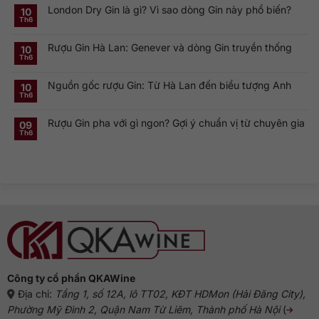
có
Smirnoff
London Dry Gin là gì? Vì sao dòng Gin này phổ biến?
bình
10
Vodka:
luận
Th6
Thương
ở
Không
hiệu
Rượu
có
Vodka
Gin
bình
Nga
Rượu Gin Hà Lan: Genever và dòng Gin truyền thống
và
luận
10
nổi
ở
Vermouth:
Th6
tiếng
Không
London
Cặp
toàn
có
Dry
đôi
cầu
bình
Gin
linh
Nguồn gốc rượu Gin: Từ Hà Lan đến biểu tượng Anh
luận
10
là
hồn
ở
gì?
của
Th6
Không
Rượu
Vì
cocktail
có
Gin
sao
cổ
bình
Hà
dòng
điển
Rượu Gin pha với gì ngon? Gợi ý chuẩn vị từ chuyên gia
luận
09
Lan:
Gin
ở
Genever
này
Th6
Không
Nguồn
và
phổ
có
gốc
dòng
biến?
bình
rượu
Gin
luận
Gin:
truyền
ở
Từ
thống
Rượu
Hà
Gin
Lan
pha
đến
với
biểu
gì
tượng
ngon?
Anh
Gợi
ý
chuẩn
vị
từ
chuyên
gia
Công ty cổ phần QKAWine
Địa chỉ:
Tầng 1, số 12A, lô TT02, KĐT HDMon (Hải Đăng City),
Phường Mỹ Đình 2, Quận Nam Từ Liêm, Thành phố Hà Nội
(