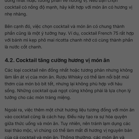
đồng nhất hoặc tương phản về hương vị. Nếu bạn chọn
cocktail có nồng độ mạnh, hãy kết hợp với món ăn có hương vị
nhẹ nhàng.
Bên cạnh đó, việc chọn cocktail và món ăn có chung thành
phần cũng là một ý tưởng hay. Ví dụ, cocktail French 75 rất hợp
với bánh mì kẹp phô mai ricotta chanh nhờ có cùng thành phần
là nước cốt chanh.
4.2. Cocktail tăng cường hương vị món ăn
Các loại cocktail nên đồng nhất hoặc tương phản nhưng không
làm lấn át vị của món ăn. Rượu Whisky có thể làm nổi bật mùi
thơm của món bò bít tết, nhưng lại không phù hợp với hàu
sống. Những cocktail quá ngọt cũng không phải là lựa chọn lý
tưởng cho các món tráng miệng.
Ngoài ra, việc thêm một chút hương liệu tương đồng với món ăn
vào cocktail cũng là cách hay. Điều này tạo ra sự hòa quyện
giữa thức uống và món ăn. Tuy nhiên, nên tránh lạm dụng các
loại thảo mộc, vì chúng có thể làm mất đi hương vị nguyên bản
của cả cocktail và món ăn.
Thông thường, các món ăn và