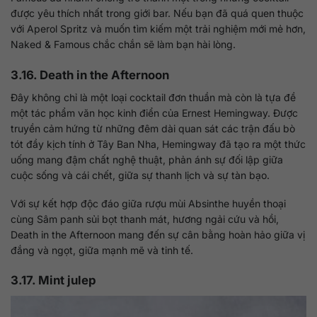
được yêu thích nhất trong giới bar. Nếu bạn đã quá quen thuộc
với Aperol Spritz và muốn tìm kiếm một trải nghiệm mới mẻ hơn,
Naked & Famous chắc chắn sẽ làm bạn hài lòng.
3.16. Death in the Afternoon
Đây không chỉ là một loại cocktail đơn thuần mà còn là tựa đề
một tác phẩm văn học kinh điển của Ernest Hemingway. Được
truyền cảm hứng từ những đêm dài quan sát các trận đấu bò
tót đầy kịch tính ở Tây Ban Nha, Hemingway đã tạo ra một thức
uống mang đậm chất nghệ thuật, phản ánh sự đối lập giữa
cuộc sống và cái chết, giữa sự thanh lịch và sự tàn bạo.
Với sự kết hợp độc đáo giữa rượu mùi Absinthe huyền thoại
cùng Sâm panh sủi bọt thanh mát, hương ngải cứu và hồi,
Death in the Afternoon mang đến sự cân bằng hoàn hảo giữa vị
đắng và ngọt, giữa mạnh mẽ và tinh tế.
3.17. Mint julep