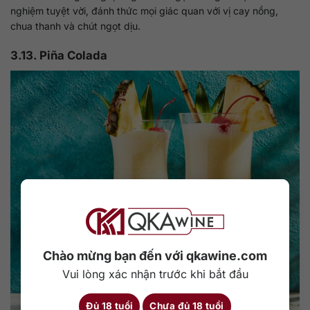
nghiệm tuyệt vời, đánh thức mọi giác quan với vị cay nồng,
chua thanh và chút ngọt dịu.
3.13. Piña Colada
Chào mừng bạn đến với qkawine.com
Vui lòng xác nhận trước khi bắt đầu
Đủ 18 tuổi
Chưa đủ 18 tuổi