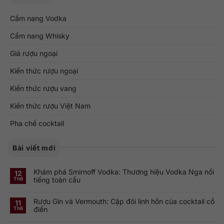
Cẩm nang Vodka
Cẩm nang Whisky
Giá rượu ngoại
Kiến thức rượu ngoại
Kiến thức rượu vang
Kiến thức rượu Việt Nam
Pha chế cocktail
Bài viết mới
Khám phá Smirnoff Vodka: Thương hiệu Vodka Nga nổi
12
tiếng toàn cầu
Th6
Không
có
Rượu Gin và Vermouth: Cặp đôi linh hồn của cocktail cổ
bình
11
luận
điển
Th6
ở
Khám
Không
phá