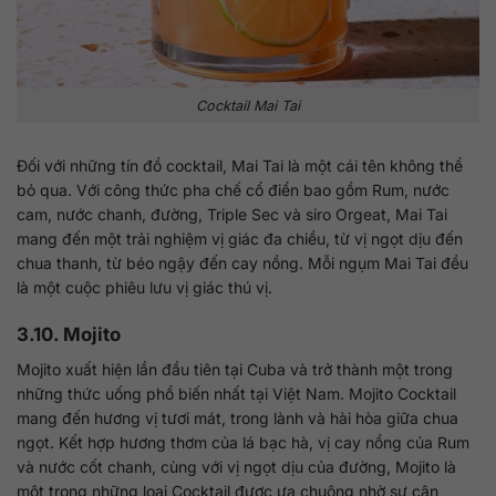
Cocktail Mai Tai
Đối với những tín đồ cocktail, Mai Tai là một cái tên không thể
bỏ qua. Với công thức pha chế cổ điển bao gồm Rum, nước
cam, nước chanh, đường, Triple Sec và siro Orgeat, Mai Tai
mang đến một trải nghiệm vị giác đa chiều, từ vị ngọt dịu đến
chua thanh, từ béo ngậy đến cay nồng. Mỗi ngụm Mai Tai đều
là một cuộc phiêu lưu vị giác thú vị.
3.10. Mojito
Mojito xuất hiện lần đầu tiên tại Cuba và trở thành một trong
những thức uống phổ biến nhất tại Việt Nam. Mojito Cocktail
mang đến hương vị tươi mát, trong lành và hài hòa giữa chua
ngọt. Kết hợp hương thơm của lá bạc hà, vị cay nồng của Rum
và nước cốt chanh, cùng với vị ngọt dịu của đường, Mojito là
một trong những loại Cocktail được ưa chuộng nhờ sự cân