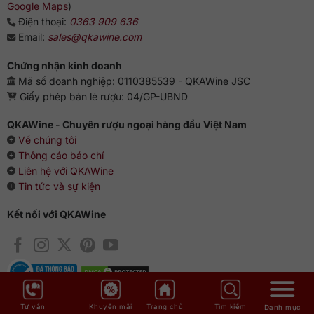
Google Maps
)
Điện thoại:
0363 909 636
Email:
sales@qkawine.com
Chứng nhận kinh doanh
Mã số doanh nghiệp: 0110385539 - QKAWine JSC
Giấy phép bán lẻ rượu: 04/GP-UBND
QKAWine - Chuyên rượu ngoại hàng đầu Việt Nam
Về chúng tôi
Thông cáo báo chí
Liên hệ với QKAWine
Tin tức và sự kiện
Kết nối với QKAWine
Danh mục rượu ngoại
Tư vấn
Khuyến mãi
Trang chủ
Tìm kiếm
Danh mục