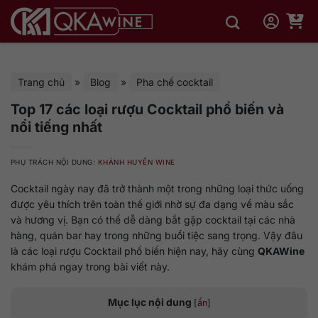
Bỏ
qua
nội
dung
Trang chủ
»
Blog
»
Pha chế cocktail
Top 17 các loại rượu Cocktail phổ biến và
nổi tiếng nhất
PHỤ TRÁCH NỘI DUNG:
KHÁNH HUYỀN WINE
Cocktail ngày nay đã trở thành một trong những loại thức uống
được yêu thích trên toàn thế giới nhờ sự đa dạng về màu sắc
và hương vị. Bạn có thể dễ dàng bắt gặp cocktail tại các nhà
hàng, quán bar hay trong những buổi tiệc sang trọng. Vậy đâu
là các loại rượu Cocktail phổ biến hiện nay, hãy cùng
QKAWine
khám phá ngay trong bài viết này.
Mục lục nội dung
[
ẩn
]