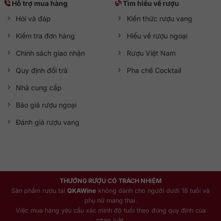
Hỗ trợ mua hàng
Tìm hiểu về rượu
Hỏi và đáp
Kiến thức rượu vang
Kiểm tra đơn hàng
Hiểu về rượu ngoại
Chính sách giao nhận
Rượu Việt Nam
Quy định đổi trả
Pha chế Cocktail
Nhà cung cấp
Báo giá rượu ngoại
Đánh giá rượu vang
THƯỞNG RƯỢU CÓ TRÁCH NHIỆM
Sản phẩm rượu tại
QKAWine
không dành cho người dưới 18 tuổi và
phụ nữ mang thai.
Việc mua hàng yêu cầu xác minh độ tuổi theo đúng quy định của
pháp luật.