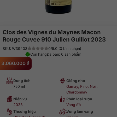
Clos des Vignes du Maynes Macon
Rouge Cuvee 910 Julien Guillot 2023
SKU: W39403
0/5.0 (0 bình chọn)
Còn hàng
Đã bán: 0 sản phẩm
3.060.000
₫
Dung tích
Giống nho
750 ml
Gamay, Pinot Noir,
Chardonnay
Niên vụ
Phân loại rượu
2023
Vang đỏ
Thương hiệu
Vùng làm vang