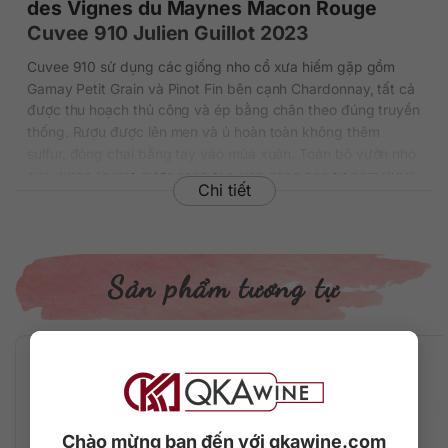
des Vignes du Maynes Macon Rouge
Cuvee 910 Julien Guillot 2023
Cuvee 910 sử dụng các giống nho cổ xưa hiếm gặp gồm
Gamay Petit Grain và Pinot Fin bên cạnh Chardonnay, tất cả
được thu hoạch thủ công và ép bằng chân theo đúng truyền
thống. Rượu được lên men và ủ hoàn toàn không thêm
sulfur, đóng chai bằng tay vào mùa xuân. Toàn bộ vườn nho
của Julien Guillot được canh tác sinh động học từ năm 2001
Chi tiết
trên nền đá hồng granite và đá vôi đặc trưng của Cruzille.
Rượu có tiềm năng lưu trữ thêm 10-15 năm trong hầm rượu.
Thông tin chi tiết về rượu
Sản phẩm tương tự
• Xuất xứ: Pháp
• Vùng làm vang: Macon, Burgundy
• Nhà sản xuất: Clos des Vignes du Maynes
• Phân loại rượu: Rượu vang đỏ
• Giống nho: Gamay, Pinot Noir, Chardonnay
• Niên vụ: 2023
Chào mừng bạn đến với qkawine.com
• Dung tích: 750ml