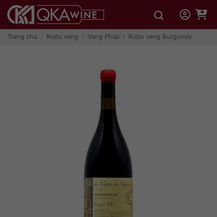
Bỏ
qua
nội
dung
Trang chủ
/
Rượu vang
/
Vang Pháp
/
Rượu vang Burgundy