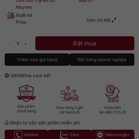
Clos des Vignes du
Macon
Maynes
Xuất xứ
Xem chi tiết
Pháp
Clos des Vignes du Maynes Macon Rouge Cuvee 910 Julien Guillot 20
Đặt mua
Thêm vào giỏ hàng
Đặt hàng doanh nghiệp
QKAWine cam kết
Sản phẩm
Giao hàng 2 giờ
Hoàn tiền
chính hãng
nội thành
lên đến 111%
Nhận tư vấn sản phẩm miễn phí
Hotline
Zalo
Messenger