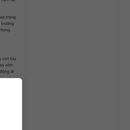
ees trong
n trưởng
 phong
g còn tùy
ees sớm
 động là
 trên Lees
 Loire
n có cảm
 Lees rất
ột mì.