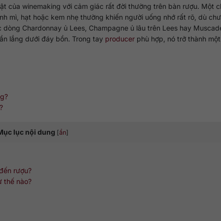
huật của winemaking với cảm giác rất đời thường trên bàn rượu. Một 
bánh mì, hạt hoặc kem nhẹ thường khiến người uống nhớ rất rõ, dù ch
các dòng Chardonnay ủ Lees, Champagne ủ lâu trên Lees hay Muscad
hần lắng dưới đáy bồn. Trong tay
producer
phù hợp, nó trở thành một
ng?
?
Mục lục nội dung
[
ẩn
]
 đến rượu?
ư thế nào?