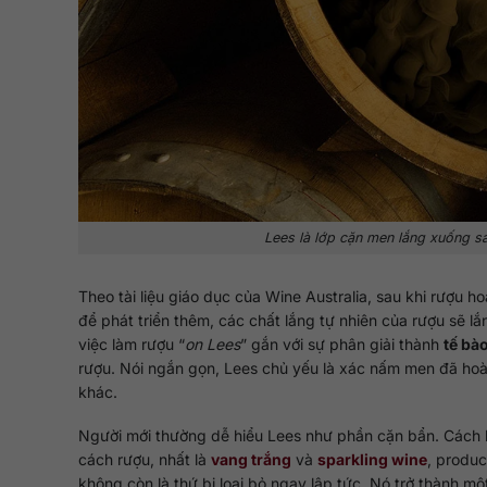
Lees là lớp cặn men lắng xuống s
Theo tài liệu giáo dục của Wine Australia, sau khi rượu 
để phát triển thêm, các chất lắng tự nhiên của rượu sẽ l
việc làm rượu “
on Lees
” gắn với sự phân giải thành
tế bà
rượu. Nói ngắn gọn, Lees chủ yếu là xác nấm men đã hoàn
khác.
Người mới thường dễ hiểu Lees như phần cặn bẩn. Cách h
cách rượu, nhất là
vang trắng
và
sparkling wine
, produc
không còn là thứ bị loại bỏ ngay lập tức. Nó trở thành mộ