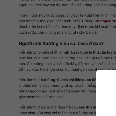
aged on Lees hay sur lie, bạn nên hiểu rằng nhà làm va
Trong ngôn ngữ rượu vang, chữ sur lie xuất hiện khá nhiề
một khoảng thời gian nhất định. WSET dùng
Champagne
thành trên Lees tối thiểu theo quy định trước khi xuất xư
cách rượu, chứ không phải một ghi chú bên lề.
Người mới thường hiểu sai Lees ở đâu?
Hiểu lầm phổ biến nhất là
nghĩ Lees luôn là thứ cần loại
mục tiêu của producer. Có những chai cần giữ độ tươi thậ
hơn. Có những chai lại cần độ đầy, độ tròn và chiều sâu, 
tốt hay xấu. Nó là lựa chọn kỹ thuật gắn với phong các
Hiểu lầm thứ hai là
nghĩ Lees chỉ liên quan đến Champa
là phần cốt lõi của phương pháp truyền thống. Tuy vậy, L
đến Chardonnay, một số dòng sparkling ngoài Champagn
giác mềm hơn và tròn hơn.
Hiểu lầm thứ ba là cho rằng
hễ có Lees thì rượu sẽ nặng
khác nhau. Có chai chỉ thêm chút độ đầy và kéo dài hậu vị