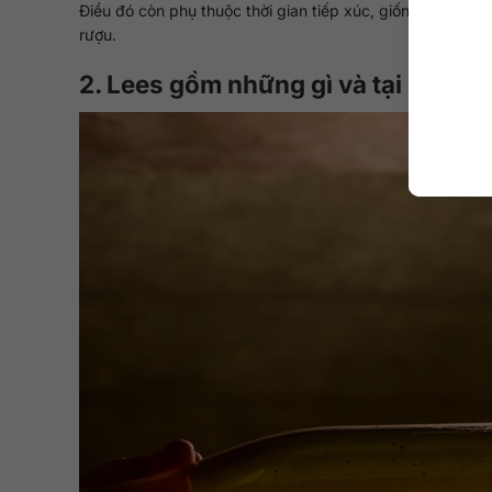
Điều đó còn phụ thuộc thời gian tiếp xúc, giống nho, mứ
rượu.
2. Lees gồm những gì và tại sao n