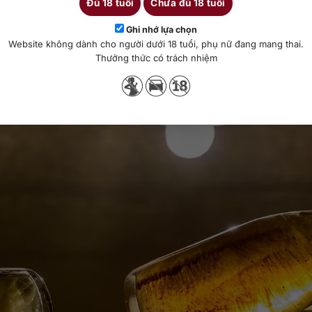
Đủ 18 tuổi
Chưa đủ 18 tuổi
c độ khuấy Lees, kiểu vật chứa và cả cách nhà làm vang muốn định h
Ghi nhớ lựa chọn
Website không dành cho người dưới 18 tuổi, phụ nữ đang mang thai.
ó lại ảnh hưởng được đến rượu?
Thưởng thức có trách nhiệm