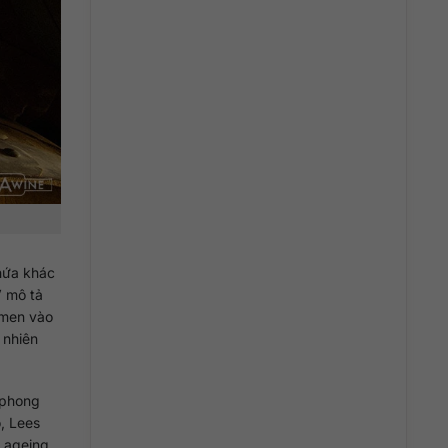
chứa khác
V mô tả
 men vào
 nhiên
 phong
ó, Lees
s ageing,