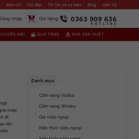
i
Báo chí
Hỏi đáp
Tin tức và sự kiện
Blog
Liên hệ
0363 909 636
Đăng nhập
Giỏ hàng
KHUYẾN MÃI
QUÀ TẶNG
NHÀ SẢN XUẤT
Danh mục
Cẩm nang Vodka
 một
Cẩm nang Whisky
agne hoặc
bỏ đi
Giá rượu ngoại
au lên
Kiến thức rượu ngoại
rượu.
Kiến thức rượu vang