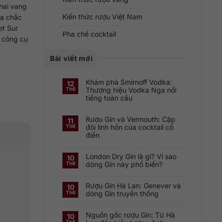
chai vang
Kiến thức rượu Việt Nam
ưa chắc
et Sur
Pha chế cocktail
 công cụ
Bài viết mới
Khám phá Smirnoff Vodka:
12
Thương hiệu Vodka Nga nổi
Th6
tiếng toàn cầu
Không
có
Rượu Gin và Vermouth: Cặp
bình
11
luận
đôi linh hồn của cocktail cổ
Th6
ở
điển
Khám
phá
Không
Smirnoff
có
Vodka:
London Dry Gin là gì? Vì sao
bình
Thương
10
luận
hiệu
dòng Gin này phổ biến?
Th6
ở
Vodka
Rượu
Nga
Không
Gin
nổi
có
và
tiếng
Rượu Gin Hà Lan: Genever và
bình
10
Vermouth:
toàn
luận
dòng Gin truyền thống
Th6
Cặp
cầu
ở
đôi
London
Không
linh
Dry
có
hồn
Gin
Nguồn gốc rượu Gin: Từ Hà
bình
10
của
là
luận
cocktail
Th6