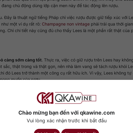
ng đang chủ động dùng lớp cặn men này để tác động lên rượu.
u. Đây là thuật ngữ tiếng Pháp chỉ việc rượu được giữ tiếp xúc với L
như một ví dụ rất rõ:
Champagne non vintage
phải trải qua thời gia
ởng. Chỉ chi tiết này cũng đủ cho thấy Lees là một phần rất thật của
 bỏ càng sớm càng tốt
. Thực ra, việc có giữ rượu trên Lees hay khôn
t sắc, thật trong và thật gọn, nên nhà làm vang sẽ tách rượu khỏi L
khi đó Lees trở thành một công cụ rất hữu ích. Vì vậy, Lees không tự
h mong muốn của rượu.
gne
. Champagne đúng là ví dụ rất nổi tiếng vì quá trình trưởng thành
ees xuất hiện trong rất nhiều dòng rượu khác, từ Muscadet Sur Lie ở
e, thậm chí cả những vang trắng được ủ trong inox nhưng vẫn muố
Chào mừng bạn đến với qkawine.com
Vui lòng xác nhận trước khi bắt đầu
và “
men
” rất rõ. Điều này cũng chưa hẳn đúng. Mức độ thể hiện của
. Có chai lại phát triển rõ các nốt bánh mì, brioche, hạt, kem hoặc b