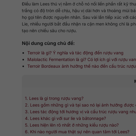
Điều làm Lees thú vị nằm ở chỗ nó nối liền phần rất kỹ t
trắng có độ tròn dễ chịu, hậu vị dài hơn và thoảng mùi 
họ gọi tên được nguyên nhân. Sau vài lần tiếp xúc với 
Lie, nhiều người bắt đầu nhận ra cặn men không chỉ là p
tạo nên chiều sâu cho rượu.
Nội dung cùng chủ đề:
Terroir là gì? Ý nghĩa và tác động đến rượu vang
Malolactic Fermentation là gì? Có lợi ích gì với rượu va
Terroir Bordeaux ảnh hưởng thế nào đến cấu trúc rượu
1. Lees là gì trong rượu vang?
2. Lees gồm những gì và tại sao nó lại ảnh hưởng được
3. Lees tác động tới hương vị và cấu trúc rượu vang nh
4. Lees khác gì với sur lie và bâtonnage?
5. Lees hiện lên rõ nhất ở những kiểu rượu nào?
6. Khi nào người mua thật sự nên quan tâm tới Lees?