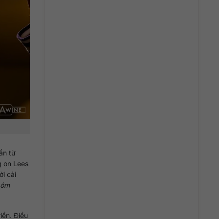
ần từ
g on Lees
i cải
ôm
riển. Điều