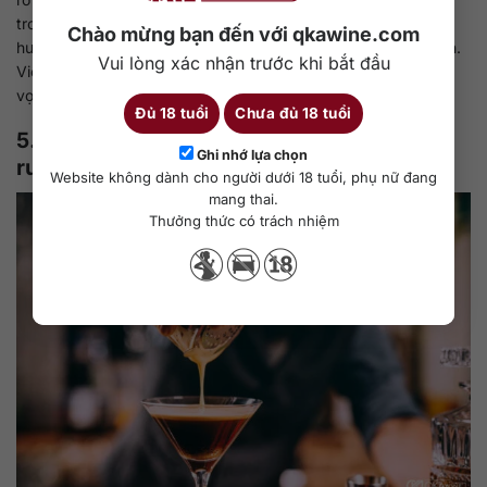
trong cocktail. Trong khi đó, rượu Liqueur đóng vai trò bổ trợ
Chào mừng bạn đến với qkawine.com
hương vị hoặc là thức uống hoàn thiện trải nghiệm sau bữa ăn.
Vui lòng xác nhận trước khi bắt đầu
Việc hiểu đúng mục đích sử dụng giúp người uống tránh kỳ
vọng sai và chọn đúng chai rượu cho từng tình huống.
Đủ 18 tuổi
Chưa đủ 18 tuổi
5. Khi nào nên chọn rượu Liqueur thay vì
Ghi nhớ lựa chọn
rượu mạnh?
Website không dành cho người dưới 18 tuổi, phụ nữ đang
mang thai.
Thưởng thức có trách nhiệm