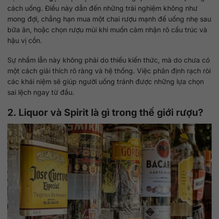
cách uống. Điều này dẫn đến những trải nghiệm không như
mong đợi, chẳng hạn mua một chai rượu mạnh để uống nhẹ sau
bữa ăn, hoặc chọn rượu mùi khi muốn cảm nhận rõ cấu trúc và
hậu vị cồn.
Sự nhầm lẫn này không phải do thiếu kiến thức, mà do chưa có
một cách giải thích rõ ràng và hệ thống. Việc phân định rạch ròi
các khái niệm sẽ giúp người uống tránh được những lựa chọn
sai lệch ngay từ đầu.
2. Liquor và Spirit là gì trong thế giới rượu?