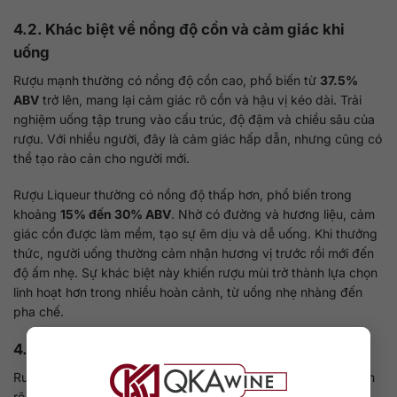
4.2. Khác biệt về nồng độ cồn và cảm giác khi
uống
Rượu mạnh thường có nồng độ cồn cao, phổ biến từ
37.5%
ABV
trở lên, mang lại cảm giác rõ cồn và hậu vị kéo dài. Trải
nghiệm uống tập trung vào cấu trúc, độ đậm và chiều sâu của
rượu. Với nhiều người, đây là cảm giác hấp dẫn, nhưng cũng có
thể tạo rào cản cho người mới.
Rượu Liqueur thường có nồng độ thấp hơn, phổ biến trong
khoảng
15% đến 30% ABV
. Nhờ có đường và hương liệu, cảm
giác cồn được làm mềm, tạo sự êm dịu và dễ uống. Khi thưởng
thức, người uống thường cảm nhận hương vị trước rồi mới đến
độ ấm nhẹ. Sự khác biệt này khiến rượu mùi trở thành lựa chọn
linh hoạt hơn trong nhiều hoàn cảnh, từ uống nhẹ nhàng đến
pha chế.
4.3. Khác biệt về mục đích sử dụng trong thực tế
Rượu mạnh thường được chọn khi người uống muốn cảm nhận
rõ cá tính của rượu, uống nguyên chất hoặc làm nền chính