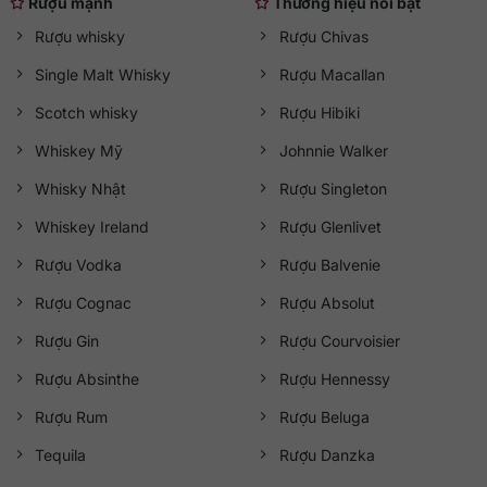
Rượu mạnh
Thương hiệu nổi bật
Rượu whisky
Rượu Chivas
Single Malt Whisky
Rượu Macallan
Scotch whisky
Rượu Hibiki
Whiskey Mỹ
Johnnie Walker
Whisky Nhật
Rượu Singleton
Whiskey Ireland
Rượu Glenlivet
Rượu Vodka
Rượu Balvenie
Rượu Cognac
Rượu Absolut
Rượu Gin
Rượu Courvoisier
Rượu Absinthe
Rượu Hennessy
Rượu Rum
Rượu Beluga
Tequila
Rượu Danzka