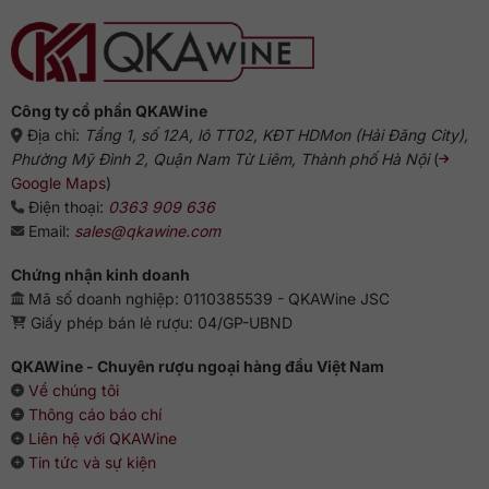
tượng
ngon?
Anh
Gợi
ý
chuẩn
vị
từ
chuyên
gia
Công ty cổ phần QKAWine
Địa chỉ:
Tầng 1, số 12A, lô TT02, KĐT HDMon (Hải Đăng City),
Phường Mỹ Đình 2, Quận Nam Từ Liêm, Thành phố Hà Nội
(
Google Maps
)
Điện thoại:
0363 909 636
Email:
sales@qkawine.com
Chứng nhận kinh doanh
Mã số doanh nghiệp: 0110385539 - QKAWine JSC
Giấy phép bán lẻ rượu: 04/GP-UBND
QKAWine - Chuyên rượu ngoại hàng đầu Việt Nam
Về chúng tôi
Thông cáo báo chí
Liên hệ với QKAWine
Tin tức và sự kiện