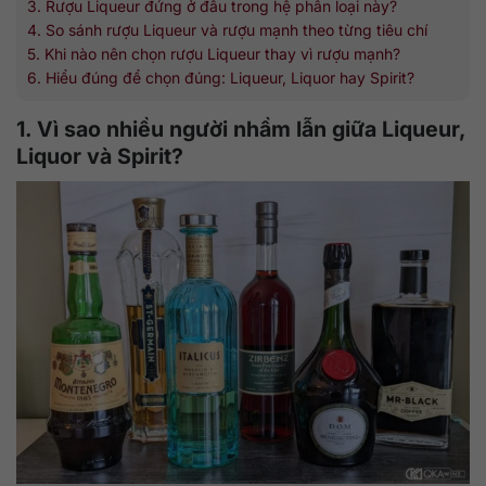
3. Rượu Liqueur đứng ở đâu trong hệ phân loại này?
4. So sánh rượu Liqueur và rượu mạnh theo từng tiêu chí
5. Khi nào nên chọn rượu Liqueur thay vì rượu mạnh?
6. Hiểu đúng để chọn đúng: Liqueur, Liquor hay Spirit?
1. Vì sao nhiều người nhầm lẫn giữa Liqueur,
Liquor và Spirit?