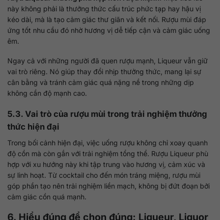
này không phải là thưởng thức cấu trúc phức tạp hay hậu vị
kéo dài, mà là tạo cảm giác thư giãn và kết nối. Rượu mùi đáp
ứng tốt nhu cầu đó nhờ hương vị dễ tiếp cận và cảm giác uống
êm.
Ngay cả với những người đã quen rượu mạnh, Liqueur vẫn giữ
vai trò riêng. Nó giúp thay đổi nhịp thưởng thức, mang lại sự
cân bằng và tránh cảm giác quá nặng nề trong những dịp
không cần độ mạnh cao.
5.3. Vai trò của rượu mùi trong trải nghiệm thưởng
thức hiện đại
Trong bối cảnh hiện đại, việc uống rượu không chỉ xoay quanh
độ cồn mà còn gắn với trải nghiệm tổng thể. Rượu Liqueur phù
hợp với xu hướng này khi tập trung vào hương vị, cảm xúc và
sự linh hoạt. Từ cocktail cho đến món tráng miệng, rượu mùi
góp phần tạo nên trải nghiệm liền mạch, không bị đứt đoạn bởi
cảm giác cồn quá mạnh.
6. Hiểu đúng để chọn đúng: Liqueur, Liquor