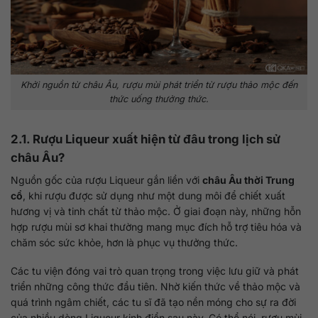
Khởi nguồn từ châu Âu, rượu mùi phát triển từ rượu thảo mộc đến
thức uống thưởng thức.
2.1. Rượu Liqueur xuất hiện từ đâu trong lịch sử
châu Âu?
Nguồn gốc của rượu Liqueur gắn liền với
châu Âu thời Trung
cổ
, khi rượu được sử dụng như một dung môi để chiết xuất
hương vị và tinh chất từ thảo mộc. Ở giai đoạn này, những hỗn
hợp rượu mùi sơ khai thường mang mục đích hỗ trợ tiêu hóa và
chăm sóc sức khỏe, hơn là phục vụ thưởng thức.
Các tu viện đóng vai trò quan trọng trong việc lưu giữ và phát
triển những công thức đầu tiên. Nhờ kiến thức về thảo mộc và
quá trình ngâm chiết, các tu sĩ đã tạo nền móng cho sự ra đời
của nhiều dòng Liqueur kinh điển sau này. Có thể nói, rượu mùi