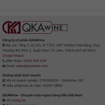
luận
Gin:
truyền
ở
Từ
thống
Rượu
Hà
Gin
Lan
pha
đến
với
biểu
gì
tượng
ngon?
Anh
Gợi
ý
chuẩn
vị
từ
chuyên
gia
Công ty cổ phần QKAWine
Địa chỉ:
Tầng 1, số 12A, lô TT02, KĐT HDMon (Hải Đăng City),
Phường Mỹ Đình 2, Quận Nam Từ Liêm, Thành phố Hà Nội
(
Google Maps
)
Điện thoại:
0363 909 636
Email:
sales@qkawine.com
Chứng nhận kinh doanh
Mã số doanh nghiệp: 0110385539 - QKAWine JSC
Giấy phép bán lẻ rượu: 04/GP-UBND
QKAWine - Chuyên rượu ngoại hàng đầu Việt Nam
Về chúng tôi