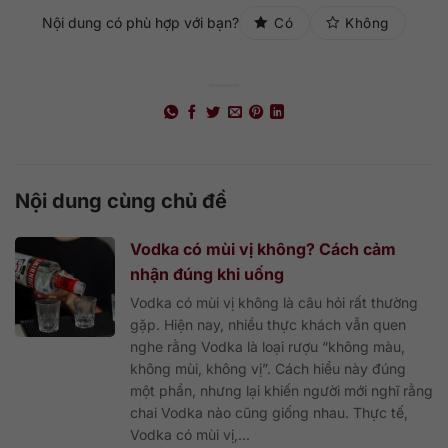
Nội dung có phù hợp với bạn?
Có
Không
Nội dung cùng chủ đề
Vodka có mùi vị không? Cách cảm
nhận đúng khi uống
Vodka có mùi vị không là câu hỏi rất thường
gặp. Hiện nay, nhiều thực khách vẫn quen
nghe rằng Vodka là loại rượu “không màu,
không mùi, không vị”. Cách hiểu này đúng
một phần, nhưng lại khiến người mới nghĩ rằng
chai Vodka nào cũng giống nhau. Thực tế,
Vodka có mùi vị,...