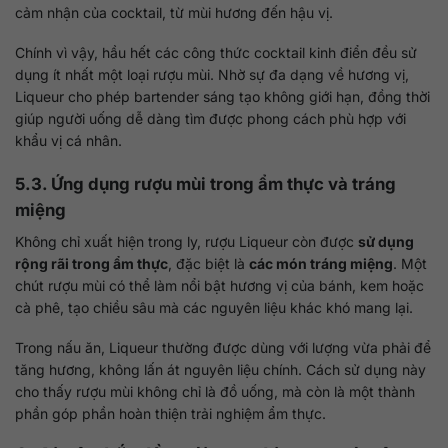
cảm nhận của cocktail, từ mùi hương đến hậu vị.
Chính vì vậy, hầu hết các công thức cocktail kinh điển đều sử
dụng ít nhất một loại rượu mùi. Nhờ sự đa dạng về hương vị,
Liqueur cho phép bartender sáng tạo không giới hạn, đồng thời
giúp người uống dễ dàng tìm được phong cách phù hợp với
khẩu vị cá nhân.
5.3. Ứng dụng rượu mùi trong ẩm thực và tráng
miệng
Không chỉ xuất hiện trong ly, rượu Liqueur còn được
sử dụng
rộng rãi trong ẩm thực
, đặc biệt là
các món tráng miệng
. Một
chút rượu mùi có thể làm nổi bật hương vị của bánh, kem hoặc
cà phê, tạo chiều sâu mà các nguyên liệu khác khó mang lại.
Trong nấu ăn, Liqueur thường được dùng với lượng vừa phải để
tăng hương, không lấn át nguyên liệu chính. Cách sử dụng này
cho thấy rượu mùi không chỉ là đồ uống, mà còn là một thành
phần góp phần hoàn thiện trải nghiệm ẩm thực.