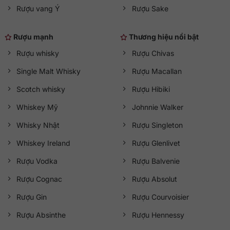
Rượu vang Ý
Rượu Sake
Rượu mạnh
Thương hiệu nổi bật
Rượu whisky
Rượu Chivas
Single Malt Whisky
Rượu Macallan
Scotch whisky
Rượu Hibiki
Whiskey Mỹ
Johnnie Walker
Whisky Nhật
Rượu Singleton
Whiskey Ireland
Rượu Glenlivet
Rượu Vodka
Rượu Balvenie
Rượu Cognac
Rượu Absolut
Rượu Gin
Rượu Courvoisier
Rượu Absinthe
Rượu Hennessy