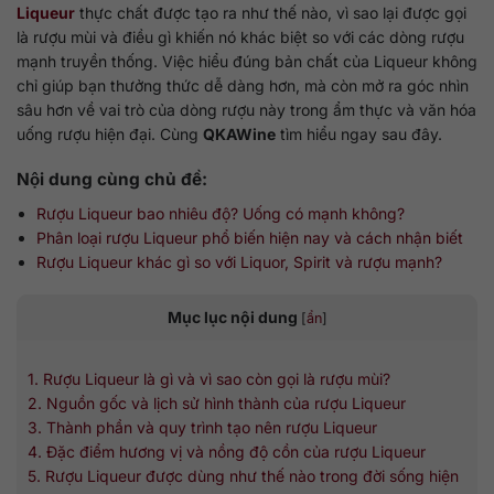
Liqueur
thực chất được tạo ra như thế nào, vì sao lại được gọi
là rượu mùi và điều gì khiến nó khác biệt so với các dòng rượu
mạnh truyền thống. Việc hiểu đúng bản chất của Liqueur không
chỉ giúp bạn thưởng thức dễ dàng hơn, mà còn mở ra góc nhìn
sâu hơn về vai trò của dòng rượu này trong ẩm thực và văn hóa
uống rượu hiện đại. Cùng
QKAWine
tìm hiểu ngay sau đây.
Nội dung cùng chủ đề:
Rượu Liqueur bao nhiêu độ? Uống có mạnh không?
Phân loại rượu Liqueur phổ biến hiện nay và cách nhận biết
Rượu Liqueur khác gì so với Liquor, Spirit và rượu mạnh?
Mục lục nội dung
[
ẩn
]
1. Rượu Liqueur là gì và vì sao còn gọi là rượu mùi?
2. Nguồn gốc và lịch sử hình thành của rượu Liqueur
3. Thành phần và quy trình tạo nên rượu Liqueur
4. Đặc điểm hương vị và nồng độ cồn của rượu Liqueur
5. Rượu Liqueur được dùng như thế nào trong đời sống hiện