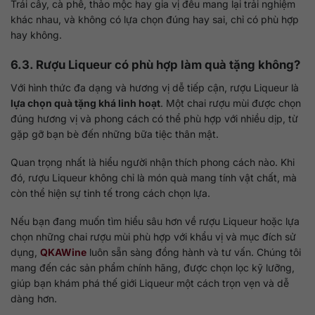
Trái cây, cà phê, thảo mộc hay gia vị đều mang lại trải nghiệm
khác nhau, và không có lựa chọn đúng hay sai, chỉ có phù hợp
hay không.
6.3. Rượu Liqueur có phù hợp làm quà tặng không?
Với hình thức đa dạng và hương vị dễ tiếp cận, rượu Liqueur là
lựa chọn quà tặng khá linh hoạt
. Một chai rượu mùi được chọn
đúng hương vị và phong cách có thể phù hợp với nhiều dịp, từ
gặp gỡ bạn bè đến những bữa tiệc thân mật.
Quan trọng nhất là hiểu người nhận thích phong cách nào. Khi
đó, rượu Liqueur không chỉ là món quà mang tính vật chất, mà
còn thể hiện sự tinh tế trong cách chọn lựa.
Nếu bạn đang muốn tìm hiểu sâu hơn về rượu Liqueur hoặc lựa
chọn những chai rượu mùi phù hợp với khẩu vị và mục đích sử
dụng,
QKAWine
luôn sẵn sàng đồng hành và tư vấn. Chúng tôi
mang đến các sản phẩm chính hãng, được chọn lọc kỹ lưỡng,
giúp bạn khám phá thế giới Liqueur một cách trọn vẹn và dễ
dàng hơn.