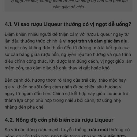
Vị ngọt hài hòa, hương thơm rõ nét và nồng độ cồn vừa phải tạo
cảm giác dễ chịu.
4.1. Vì sao rượu Liqueur thường có vị ngọt dễ uống?
Điểm khiến nhiều người dễ thiện cảm với rượu Liqueur ngay từ
lần đầu thưởng thức chính là
vị ngọt tròn và cảm giác êm dịu
.
Vị ngọt này không đơn thuần đến từ đường, mà là kết quả của
sự cân bằng giữa rượu nền, nguyên liệu tạo hương và quá trình
điều chỉnh công thức. Khi được làm đúng cách, vị ngọt giúp làm
mềm cồn, tạo cảm giác dễ chịu thay vì gắt hoặc khô.
Bên cạnh đó, hương thơm rõ ràng của trái cây, thảo mộc hay
gia vị khiến người uống cảm nhận được chiều sâu hương vị
ngay từ ngụm đầu tiên. Chính sự kết hợp này giúp Liqueur trở
thành lựa chọn phù hợp trong nhiều bối cảnh, từ uống nhẹ
nhàng đến pha chế.
4.2. Nồng độ cồn phổ biến của rượu Liqueur
So với các dòng rượu mạnh truyền thống,
rượu mùi
thường có
nồng độ cồn thấp hơn, phổ biến trong khoảng
15% đến 30%