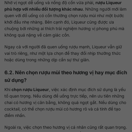
Nhờ vị ngọt dễ uống và nồng độ cồn vừa phải,
rượu Liqueur
phù hợp với nhiều đối tượng khác nhau
. Những người mới làm
quen với đồ uống có cồn thường chọn rượu mùi như một bước
khởi đầu nhẹ nhàng. Bên cạnh đó, Liqueur cũng được ưa
chuộng bởi những ai thích trải nghiệm hương vị phong phú mà
không quá nặng về cảm giác cồn.
Ngay cả với người đã quen uống rượu mạnh, Liqueur vẫn giữ
vai trò riêng, như một lựa chọn để thay đổi nhịp thưởng thức
hoặc dùng trong những dịp cần sự thư giãn.
6.2. Nên chọn rượu mùi theo hương vị hay mục đích
sử dụng?
Khi
chọn rượu Liqueur
, việc xác định mục đích sử dụng là yếu
tố quan trọng. Nếu dùng để uống trực tiếp, nên ưu tiên những
chai có hương vị cân bằng, không quá ngọt gắt. Nếu dùng cho
cocktail, có thể chọn rượu mùi có hương rõ và cá tính để tạo
điểm nhấn.
Ngoài ra, việc chọn theo hương vị cá nhân cũng rất quan trọng.