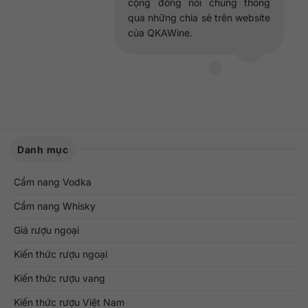
cộng đồng nói chung thông
qua những chia sẻ trên website
của QKAWine.
Danh mục
Cẩm nang Vodka
Cẩm nang Whisky
Giá rượu ngoại
Kiến thức rượu ngoại
Kiến thức rượu vang
Kiến thức rượu Việt Nam