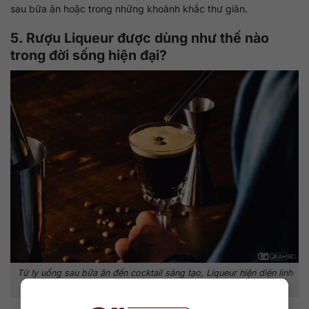
sau bữa ăn hoặc trong những khoảnh khắc thư giãn.
5. Rượu Liqueur được dùng như thế nào
trong đời sống hiện đại?
Từ ly uống sau bữa ăn đến cocktail sáng tạo, Liqueur hiện diện linh
hoạt trong đời sống.