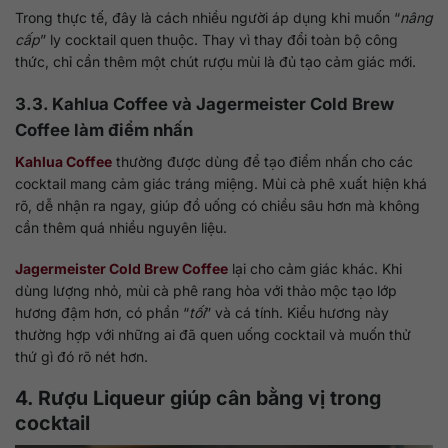
Trong thực tế, đây là cách nhiều người áp dụng khi muốn “
nâng
cấp
” ly cocktail quen thuộc. Thay vì thay đổi toàn bộ công
thức, chỉ cần thêm một chút rượu mùi là đủ tạo cảm giác mới.
3.3. Kahlua Coffee và Jagermeister Cold Brew
Coffee làm điểm nhấn
Kahlua Coffee
thường được dùng để tạo điểm nhấn cho các
cocktail mang cảm giác tráng miệng. Mùi cà phê xuất hiện khá
rõ, dễ nhận ra ngay, giúp đồ uống có chiều sâu hơn mà không
cần thêm quá nhiều nguyên liệu.
Jagermeister Cold Brew Coffee
lại cho cảm giác khác. Khi
dùng lượng nhỏ, mùi cà phê rang hòa với thảo mộc tạo lớp
hương đậm hơn, có phần “
tối
” và cá tính. Kiểu hương này
thường hợp với những ai đã quen uống cocktail và muốn thử
thứ gì đó rõ nét hơn.
4. Rượu Liqueur giúp cân bằng vị trong
cocktail