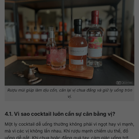
Rượu mùi giúp làm dịu cồn, cân lại vị chua đắng và giữ ly uống tròn
vị.
4.1. Vì sao cocktail luôn cần sự cân bằng vị?
Một ly cocktail dễ uống thường không phải vì ngọt hay vì mạnh,
mà vì các vị không lấn nhau. Khi rượu mạnh chiếm ưu thế, đồ
uống dễ gắt. Khi chua hoặc đắng quá tay, cảm giác uống trở