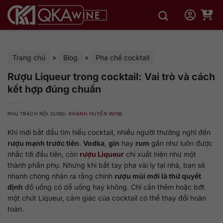
Bỏ
qua
nội
dung
Trang chủ
»
Blog
»
Pha chế cocktail
Rượu Liqueur trong cocktail: Vai trò và cách
kết hợp đúng chuẩn
PHỤ TRÁCH NỘI DUNG:
KHÁNH HUYỀN WINE
Khi mới bắt đầu tìm hiểu cocktail, nhiều người thường nghĩ đến
rượu mạnh trước tiên
.
Vodka
,
gin
hay
rum
gần như luôn được
nhắc tới đầu tiên, còn
rượu Liqueur
chỉ xuất hiện như một
thành phần phụ. Nhưng khi bắt tay pha vài ly tại nhà, bạn sẽ
nhanh chóng nhận ra rằng chính
rượu mùi mới là thứ quyết
định
đồ uống có dễ uống hay không. Chỉ cần thêm hoặc bớt
một chút Liqueur, cảm giác của cocktail có thể thay đổi hoàn
toàn.