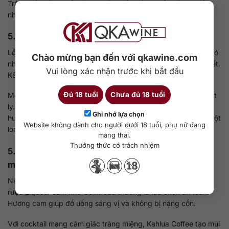
Tránh việc vừa muốn Liqueur làm nền, vừa muốn nó tạo điểm
nhấn cùng lúc.
5.2. Những lỗi thường gặp khi dùng rượu mùi
Lỗi phổ biến nhất là cho quá nhiều rượu Liqueur vì nghĩ rằng nó
Chào mừng bạn đến với qkawine.com
nhẹ. Vị ngọt che cồn khiến người pha dễ tay hơn mức cần thiết.
Vui lòng xác nhận trước khi bắt đầu
Kết quả là cocktail trở nên ngọt quá và khó uống lâu.
Đủ 18 tuổi
Chưa đủ 18 tuổi
Một lỗi khác là kết hợp quá nhiều loại rượu mùi trong cùng một
ly. Mỗi loại Liqueur đều có hương riêng. Khi trộn nhiều loại,
Ghi nhớ lựa chọn
hương vị dễ bị rối và không còn rõ nét. Với người mới, dùng một
Website không dành cho người dưới 18 tuổi, phụ nữ đang
loại rượu mùi chính luôn là lựa chọn an toàn hơn.
mang thai.
Thưởng thức có trách nhiệm
5.3. Chọn Liqueur theo phong cách cocktail mong
muốn
Nếu muốn pha cocktail theo kiểu tươi và dễ uống, các dòng
rượu Liqueur cam như Cointreau thường là lựa chọn an toàn.
Hương cam giúp đồ uống sáng vị và không bị nặng cồn.
Với cocktail mang cảm giác tráng miệng, Kahlua Coffee tạo mùi