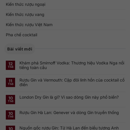
Kiến thức rượu ngoại
Kiến thức rượu vang
Kiến thức rượu Việt Nam
Pha chế cocktail
Bài viết mới
Khám phá Smirnoff Vodka: Thương hiệu Vodka Nga nổi
12
tiếng toàn cầu
Th6
Không
có
Rượu Gin và Vermouth: Cặp đôi linh hồn của cocktail cổ
bình
11
luận
điển
Th6
ở
Khám
Không
phá
có
Smirnoff
London Dry Gin là gì? Vì sao dòng Gin này phổ biến?
bình
10
Vodka:
luận
Th6
Thương
ở
Không
hiệu
Rượu
có
Vodka
Gin
bình
Nga
Rượu Gin Hà Lan: Genever và dòng Gin truyền thống
và
luận
10
nổi
ở
Vermouth:
Th6
tiếng
Không
London
Cặp
toàn
có
Dry
đôi
cầu
bình
Gin
linh
Nguồn gốc rượu Gin: Từ Hà Lan đến biểu tượng Anh
luận
10
là
hồn