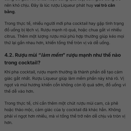
nên khó chịu. Đây là lúc rượu Liqueur phát huy
vai trò cân
bằng
.
Trong thực tế, nhiều người mới pha cocktail hay gặp tình trạng
đồ uống bị lệch vị. Rượu mạnh rõ quá, hoặc chua gắt vì nhiều
citrus. Thêm một lượng rượu mùi phù hợp thường giúp kéo mọi
thứ lại gần nhau hơn, khiến tổng thể tròn vị và dễ uống.
4.2. Rượu mùi “
làm mềm
” rượu mạnh như thế nào
trong cocktail?
Khi pha cocktail, rượu mạnh thường là thành phần dễ tạo cảm
giác gắt nhất. Rượu Liqueur giúp làm mềm phần này khá rõ. Vị
ngọt và mùi hương khiến cồn không còn lộ quá sớm, đồ uống vì
thế dễ vào hơn.
Trong thực tế, chỉ cần thêm một chút rượu mùi cam, cà phê
hoặc thảo mộc, cảm giác của ly cocktail đã khác hẳn. Không
phải vì ngọt hơn nhiều, mà vì tổng thể trở nên dễ chịu và tròn vị
hơn.