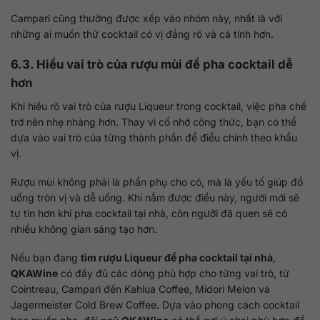
Campari cũng thường được xếp vào nhóm này, nhất là với
những ai muốn thử cocktail có vị đắng rõ và cá tính hơn.
6.3. Hiểu vai trò của rượu mùi để pha cocktail dễ
hơn
Khi hiểu rõ vai trò của rượu Liqueur trong cocktail, việc pha chế
trở nên nhẹ nhàng hơn. Thay vì cố nhớ công thức, bạn có thể
dựa vào vai trò của từng thành phần để điều chỉnh theo khẩu
vị.
Rượu mùi không phải là phần phụ cho có, mà là yếu tố giúp đồ
uống tròn vị và dễ uống. Khi nắm được điều này, người mới sẽ
tự tin hơn khi pha cocktail tại nhà, còn người đã quen sẽ có
nhiều không gian sáng tạo hơn.
Nếu bạn đang
tìm rượu Liqueur để pha cocktail tại nhà
,
QKAWine
có đầy đủ các dòng phù hợp cho từng vai trò, từ
Cointreau, Campari đến Kahlua Coffee, Midori Melon và
Jagermeister Cold Brew Coffee. Dựa vào phong cách cocktail