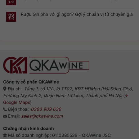
ở
gì?
của
Th6
Không
Rượu
Vì
cocktail
có
Gin
sao
cổ
bình
Hà
dòng
điển
Rượu Gin pha với gì ngon? Gợi ý chuẩn vị từ chuyên gia
luận
09
Lan:
Gin
ở
Genever
này
Th6
Không
Nguồn
và
phổ
có
gốc
dòng
biến?
bình
rượu
Gin
luận
Gin:
truyền
ở
Từ
thống
Rượu
Hà
Gin
Lan
pha
đến
với
biểu
gì
tượng
ngon?
Anh
Gợi
ý
chuẩn
vị
từ
chuyên
gia
Công ty cổ phần QKAWine
Địa chỉ:
Tầng 1, số 12A, lô TT02, KĐT HDMon (Hải Đăng City),
Phường Mỹ Đình 2, Quận Nam Từ Liêm, Thành phố Hà Nội
(
Google Maps
)
Điện thoại:
0363 909 636
Email:
sales@qkawine.com
Chứng nhận kinh doanh
Mã số doanh nghiệp: 0110385539 - QKAWine JSC