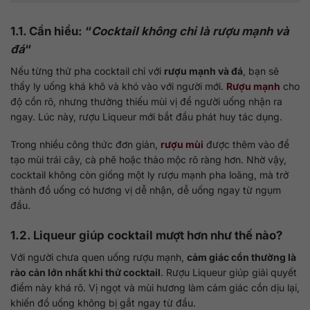
1.1. Cần hiểu: “
Cocktail không chỉ là rượu mạnh và
đá
“
Nếu từng thử pha cocktail chỉ với
rượu mạnh và đá
, bạn sẽ
thấy ly uống khá khô và khó vào với người mới.
Rượu mạnh
cho
độ cồn rõ, nhưng thường thiếu mùi vị để người uống nhận ra
ngay. Lúc này, rượu Liqueur mới bắt đầu phát huy tác dụng.
Trong nhiều công thức đơn giản,
rượu mùi
được thêm vào để
tạo mùi trái cây, cà phê hoặc thảo mộc rõ ràng hơn. Nhờ vậy,
cocktail không còn giống một ly rượu mạnh pha loãng, mà trở
thành đồ uống có hương vị dễ nhận, dễ uống ngay từ ngụm
đầu.
1.2. Liqueur giúp cocktail mượt hơn như thế nào?
Với người chưa quen uống rượu mạnh,
cảm giác cồn thường là
rào cản lớn nhất khi thử cocktail
. Rượu Liqueur giúp giải quyết
điểm này khá rõ. Vị ngọt và mùi hương làm cảm giác cồn dịu lại,
khiến đồ uống không bị gắt ngay từ đầu.