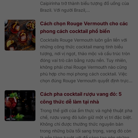
Caipirinha trở thành biểu tượng đồ uống của
Brazil. Với người Brazil,...
Cách chọn Rouge Vermouth cho các
phong cách cocktail phổ biến
Cocktails Rouge Vermouth luôn gắn liền với
những công thức cocktail mang tính biểu
tượng, nơi vị ngọt, thảo mộc và cấu trúc tròn
đóng vai trò cân bằng rượu nền. Tuy nhiên,
không phải chai Rouge Vermouth nào cũng
phù hợp cho mọi phong cách cocktail. Việc
chọn đúng Rouge Vermouth quyết định trực...
Cách pha cocktail rượu vang đỏ: 5
công thức dễ làm tại nhà
Trong thế giới của ẩm thực và nghệ thuật pha
chế, rượu vang đỏ luôn giữ một vị trí đặc biệt.
Không chỉ được thưởng thức nguyên bản
trong những bữa tối sang trọng, vang đỏ còn
là nền tảng tuyệt vời để sáng tạo nên những