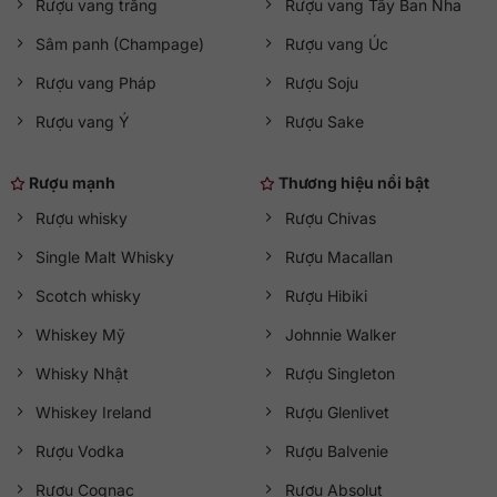
Rượu vang trắng
Rượu vang Tây Ban Nha
Sâm panh (Champage)
Rượu vang Úc
Rượu vang Pháp
Rượu Soju
Rượu vang Ý
Rượu Sake
Rượu mạnh
Thương hiệu nổi bật
Rượu whisky
Rượu Chivas
Single Malt Whisky
Rượu Macallan
Scotch whisky
Rượu Hibiki
Whiskey Mỹ
Johnnie Walker
Whisky Nhật
Rượu Singleton
Whiskey Ireland
Rượu Glenlivet
Rượu Vodka
Rượu Balvenie
Rượu Cognac
Rượu Absolut