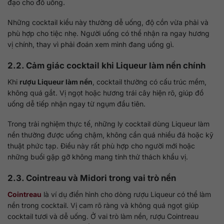
đạo cho đồ uống.
Những cocktail kiểu này thường dễ uống, độ cồn vừa phải và
phù hợp cho tiệc nhẹ. Người uống có thể nhận ra ngay hương
vị chính, thay vì phải đoán xem mình đang uống gì.
2.2. Cảm giác cocktail khi Liqueur làm nền chính
Khi
rượu Liqueur làm nền
, cocktail thường có cấu trúc mềm,
không quá gắt. Vị ngọt hoặc hương trái cây hiện rõ, giúp đồ
uống dễ tiếp nhận ngay từ ngụm đầu tiên.
Trong trải nghiệm thực tế, những ly cocktail dùng Liqueur làm
nền thường được uống chậm, không cần quá nhiều đá hoặc kỹ
thuật phức tạp. Điều này rất phù hợp cho người mới hoặc
những buổi gặp gỡ không mang tính thử thách khẩu vị.
2.3. Cointreau và Midori trong vai trò nền
Cointreau
là ví dụ điển hình cho dòng rượu Liqueur có thể làm
nền trong cocktail. Vị cam rõ ràng và không quá ngọt giúp
cocktail tươi và dễ uống. Ở vai trò làm nền, rượu Cointreau