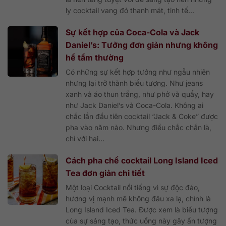
ly cocktail vang đỏ thanh mát, tinh tế...
Sự kết hợp của Coca-Cola và Jack
Daniel’s: Tưởng đơn giản nhưng không
hề tầm thường
Có những sự kết hợp tưởng như ngẫu nhiên
nhưng lại trở thành biểu tượng. Như jeans
xanh và áo thun trắng, như phở và quẩy, hay
như Jack Daniel’s và Coca-Cola. Không ai
chắc lần đầu tiên cocktail “Jack & Coke” được
pha vào năm nào. Nhưng điều chắc chắn là,
chỉ với hai...
Cách pha chế cocktail Long Island Iced
Tea đơn giản chi tiết
Một loại Cocktail nổi tiếng vì sự độc đáo,
hương vị mạnh mẽ không đâu xa lạ, chính là
Long Island Iced Tea. Được xem là biểu tượng
của sự sáng tạo, thức uống này gây ấn tượng