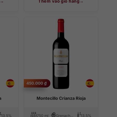
Thêm vào giỏ hàng
450.000
₫
a
Montecillo Crianza Rioja
13,5%
750 ml
Grenache, Tempranillo
13,5%