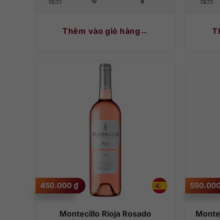
Thêm vào giỏ hàng
T
450.000
₫
550.00
Montecillo Rioja Rosado
Montec