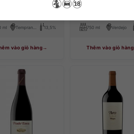
Ecologico Organic Rioja
Bela Gran Vino de R
0 ml
Tempranillo
13,5%
750 ml
Verdejo
hêm vào giỏ hàng
Thêm vào giỏ hàng