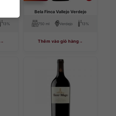
ueda
Bela Finca Vallejo Verdejo
13%
750 ml
Verdejo
13%
Thêm vào giỏ hàng