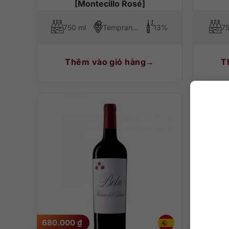
[Montecillo Rosé]
750 ml
Tempranillo, Tempranillo Blanco
13%
75
Thêm vào giỏ hàng
T
680.000
₫
550.00