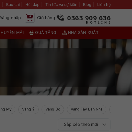
i
Báo chí
Hỏi đáp
Tin tức và sự kiện
Blog
Liên hệ
0363 909 636
Đăng nhập
Giỏ hàng
KHUYẾN MÃI
QUÀ TẶNG
NHÀ SẢN XUẤT
ang Mỹ
Vang Ý
Vang Úc
Vang Tây Ban Nha
Vang New 
Sắp xếp theo mới
Sắp xếp theo