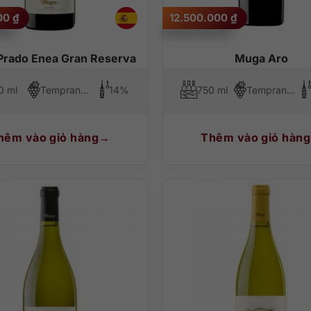
000
₫
12.500.000
₫
Prado Enea Gran Reserva
Muga Aro
0 ml
Tempranillo
14%
750 ml
Tempranillo, Graciano
hêm vào giỏ hàng
Thêm vào giỏ hàng