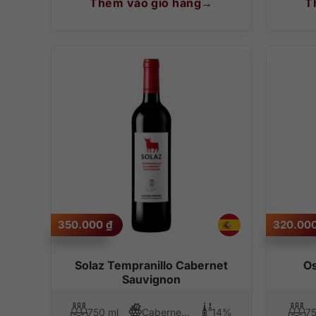
Thêm vào giỏ hàng
T
350.000
₫
320.00
Solaz Tempranillo Cabernet
Os
Sauvignon
750 ml
Cabernet Sauvignon, Tempranillo
14%
75