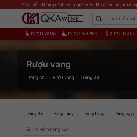
Bỏ
Sản phẩm không dành cho người dưới 18 tuổi và phụ nữ đan
qua
nội
dung
RƯỢU VANG
RƯỢU WHISKY
RƯỢU MẠNH
Rượu vang
Trang chủ
/
Rượu vang
/
Trang 20
Vang đỏ
Vang trắng
Vang hồng
Vang ngọt
Tìm kiếm nâng cao