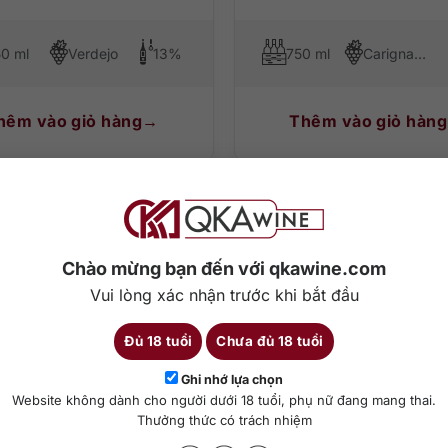
0 ml
Verdejo
13%
750 ml
Carignan, Tempranillo, Graciano
hêm vào giỏ hàng
Thêm vào giỏ hàng
Chào mừng bạn đến với qkawine.com
Vui lòng xác nhận trước khi bắt đầu
Đủ 18 tuổi
Chưa đủ 18 tuổi
Ghi nhớ lựa chọn
Website không dành cho người dưới 18 tuổi, phụ nữ đang mang thai.
Thưởng thức có trách nhiệm
0
₫
680.000
₫