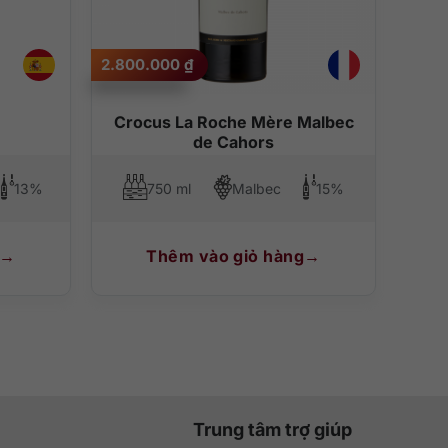
2.800.000
₫
Crocus La Roche Mère Malbec
de Cahors
13%
750 ml
Malbec
15%
Thêm vào giỏ hàng
Trung tâm trợ giúp