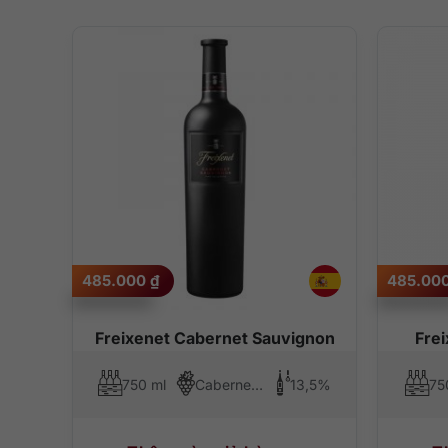
485.000
₫
485.00
Freixenet Cabernet Sauvignon
Fre
750 ml
Cabernet Sauvignon
13,5%
75