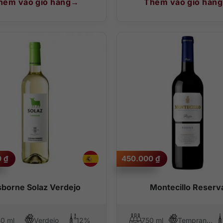
hêm vào giỏ hàng
Thêm vào giỏ hàng
0
₫
450.000
₫
borne Solaz Verdejo
Montecillo Reserv
0 ml
Verdejo
12%
750 ml
Tempranillo