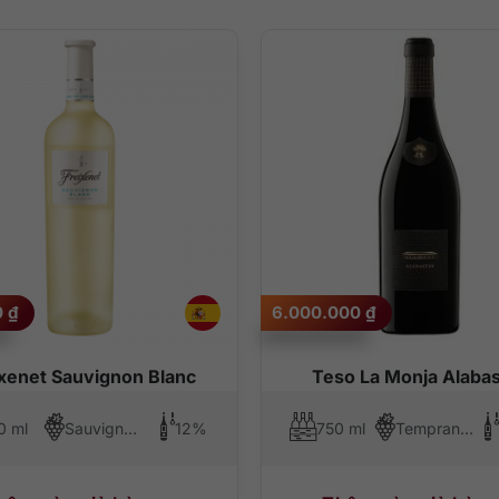
0
₫
6.000.000
₫
ixenet Sauvignon Blanc
Teso La Monja Alabas
0 ml
Sauvignon Blanc
12%
750 ml
Tempranillo