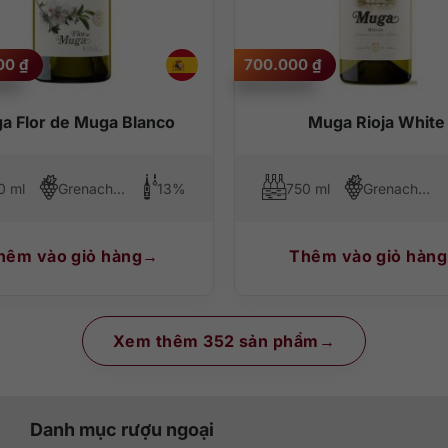
000
₫
700.000
₫
a Flor de Muga Blanco
Muga Rioja White
0 ml
Grenache Blanc, Macabeo, Maturana Blanca
13%
750 ml
Grenache Blanc, Malvasia
hêm vào giỏ hàng
Thêm vào giỏ hàng
Xem thêm 352 sản phẩm
Danh mục rượu ngoại