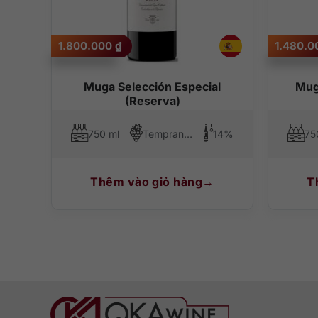
1.800.000
₫
1.480.
Muga Selección Especial
Mug
(Reserva)
750 ml
Tempranillo
14%
75
Thêm vào giỏ hàng
T