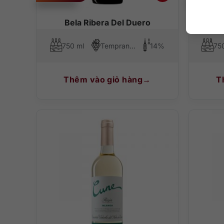
Bela Ribera Del Duero
Cune 
750 ml
Tempranillo
14%
75
Thêm vào giỏ hàng
T