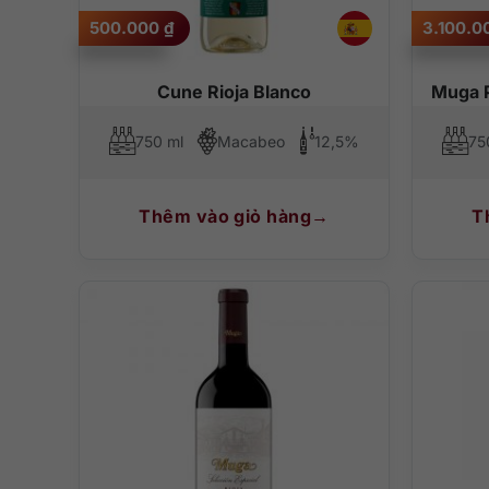
500.000
₫
3.100.
Cune Rioja Blanco
Muga 
750 ml
Macabeo
12,5%
75
Thêm vào giỏ hàng
T