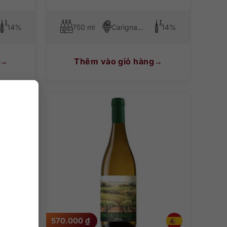
14%
750 ml
Carignan, Tempranillo, Graciano
14%
Thêm vào giỏ hàng
570.000
₫