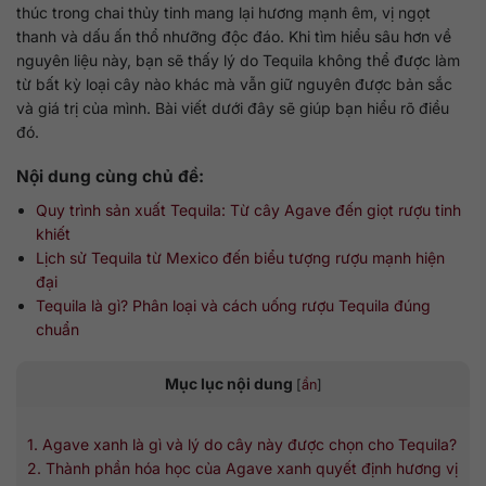
thúc trong chai thủy tinh mang lại hương mạnh êm, vị ngọt
thanh và dấu ấn thổ nhưỡng độc đáo. Khi tìm hiểu sâu hơn về
nguyên liệu này, bạn sẽ thấy lý do Tequila không thể được làm
từ bất kỳ loại cây nào khác mà vẫn giữ nguyên được bản sắc
và giá trị của mình. Bài viết dưới đây sẽ giúp bạn hiểu rõ điều
đó.
Nội dung cùng chủ đề:
Quy trình sản xuất Tequila: Từ cây Agave đến giọt rượu tinh
khiết
Lịch sử Tequila từ Mexico đến biểu tượng rượu mạnh hiện
đại
Tequila là gì? Phân loại và cách uống rượu Tequila đúng
chuẩn
Mục lục nội dung
[
ẩn
]
1. Agave xanh là gì và lý do cây này được chọn cho Tequila?
2. Thành phần hóa học của Agave xanh quyết định hương vị