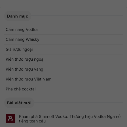
Danh mục
Cẩm nang Vodka
Cẩm nang Whisky
Giá rượu ngoại
Kiến thức rượu ngoại
Kiến thức rượu vang
Kiến thức rượu Việt Nam
Pha chế cocktail
Bài viết mới
Khám phá Smirnoff Vodka: Thương hiệu Vodka Nga nổi
12
tiếng toàn cầu
Th6
Không