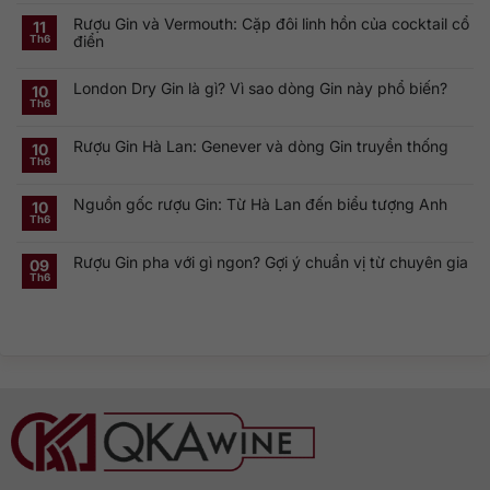
có
Rượu Gin và Vermouth: Cặp đôi linh hồn của cocktail cổ
bình
11
luận
điển
Th6
ở
Khám
Không
phá
có
Smirnoff
London Dry Gin là gì? Vì sao dòng Gin này phổ biến?
bình
10
Vodka:
luận
Th6
Thương
ở
Không
hiệu
Rượu
có
Vodka
Gin
bình
Nga
Rượu Gin Hà Lan: Genever và dòng Gin truyền thống
và
luận
10
nổi
ở
Vermouth:
Th6
tiếng
Không
London
Cặp
toàn
có
Dry
đôi
cầu
bình
Gin
linh
Nguồn gốc rượu Gin: Từ Hà Lan đến biểu tượng Anh
luận
10
là
hồn
ở
gì?
của
Th6
Không
Rượu
Vì
cocktail
có
Gin
sao
cổ
bình
Hà
dòng
điển
Rượu Gin pha với gì ngon? Gợi ý chuẩn vị từ chuyên gia
luận
09
Lan:
Gin
ở
Genever
này
Th6
Không
Nguồn
và
phổ
có
gốc
dòng
biến?
bình
rượu
Gin
luận
Gin:
truyền
ở
Từ
thống
Rượu
Hà
Gin
Lan
pha
đến
với
biểu
gì
tượng
ngon?
Anh
Gợi
ý
chuẩn
vị
từ
chuyên
gia