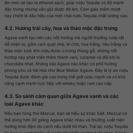
lên men sẽ tạo ra ethanol sạch, giúp rượu Tequila có độ mạnh
đặc trưng nhưng vẫn giữ được độ êm. Cảm giác mềm mượt
này chính là dấu hiệu của một chai rượu Tequila chất lượng cao.
4.2. Hương trái cây, hoa và thảo mộc đặc trưng
Agave xanh tạo nên các nốt hương mà người thưởng rượu rất
dễ nhận ra, gồm cam quýt nhẹ, lê chín, hoa trắng, tiêu trắng và
thảo mộc tươi. Khi rượu được ủ trong thùng gỗ, những nốt
hương này phát triển thêm thành vani, caramel và đôi khi là
chocolate nhạt. Không loài Agave nào khác có phổ hương
phong phú và hài hòa như Blue Weber Agave. Đây là lý do rượu
Tequila được đánh giá cao trong thế giới rượu mạnh và có khả
năng cạnh tranh trực tiếp với whisky hoặc rum cao cấp.
4.3. So sánh cảm quan giữa Agave xanh và các
loài Agave khác
Nếu bạn từng thử Mezcal, bạn sẽ hiểu sự khác biệt. Mezcal có
thể dùng hơn 30 giống Agave khác nhau và thường xuất hiện
hương khói đậm do cách nấu dưới hố than. Trái lại, rượu Tequila
từ Agave xanh thiên về sự thanh khiết, hương tươi sáng, ít khói