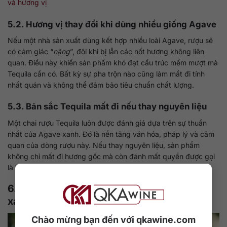
và hương vị
5.2. Hương vị thay đổi khi dùng nhiều giống Agave
Nếu một nhà sản xuất dùng kết hợp nhiều loài Agave, rượu sẽ
có cảm giác “
nặng
”, đôi khi bị lẫn các nốt hương không liên
quan. Điều này khiến sản phẩm khó đạt cấu trúc mềm mượt mà
Tequila cần có. Bất kỳ sự pha trộn nào cũng làm mất đi tính
nhất quán và không thể đảm bảo tiêu chuẩn chất lượng.
5.3. Bản sắc Tequila mất đi nếu thay nguyên liệu
Một chai rượu Tequila luôn được đánh giá dựa trên sự thuần
nhất của Agave xanh. Đó là nền tảng văn hóa, pháp lý và cảm
quan của dòng rượu này. Nếu thay nguyên liệu, sản phẩm
không chỉ mất đi hương gốc mà còn đánh mất quyền được gọi
là Tequila theo quy định của Mexico.
6. Ý nghĩa văn hóa và lịch sử của Agave
xanh trong rượu Tequila
Chào mừng bạn đến với qkawine.com