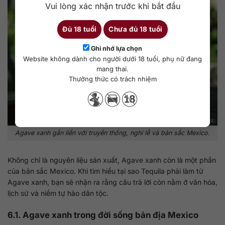
Vui lòng xác nhận trước khi bắt đầu
Đủ 18 tuổi
Chưa đủ 18 tuổi
Ghi nhớ lựa chọn
Website không dành cho người dưới 18 tuổi, phụ nữ đang
mang thai.
Thưởng thức có trách nhiệm
Agave xanh gắn liền với truyền thống, nghi lễ và bản sắc Mexico.
Không chỉ là nguyên liệu sản xuất, Agave xanh còn là một phần
của bản sắc Mexico. Khi tìm hiểu tại sao Tequila phải làm từ
Agave xanh, bạn sẽ nhận ra rằng câu trả lời còn nằm ở văn hóa,
lịch sử và niềm tự hào dân tộc.
6.1. Agave xanh trong đời sống bản địa Mexico