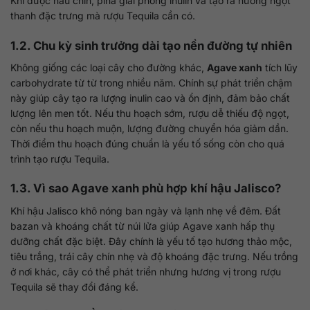
Khi được nấu chín, piña giải phóng inulin và tạo ra hương ngọt
thanh đặc trưng mà rượu Tequila cần có.
1.2. Chu kỳ sinh trưởng dài tạo nền đường tự nhiên
Không giống các loại cây cho đường khác,
Agave xanh
tích lũy
carbohydrate từ từ trong nhiều năm. Chính sự phát triển chậm
này giúp cây tạo ra lượng inulin cao và ổn định, đảm bảo chất
lượng lên men tốt. Nếu thu hoạch sớm, rượu dễ thiếu độ ngọt,
còn nếu thu hoạch muộn, lượng đường chuyển hóa giảm dần.
Thời điểm thu hoạch đúng chuẩn là yếu tố sống còn cho quá
trình tạo rượu Tequila.
1.3. Vì sao Agave xanh phù hợp khí hậu Jalisco?
Khí hậu Jalisco khô nóng ban ngày và lạnh nhẹ về đêm. Đất
bazan và khoáng chất từ núi lửa giúp Agave xanh hấp thụ
dưỡng chất đặc biệt. Đây chính là yếu tố tạo hương thảo mộc,
tiêu trắng, trái cây chín nhẹ và độ khoáng đặc trưng. Nếu trồng
ở nơi khác, cây có thể phát triển nhưng hương vị trong rượu
Tequila sẽ thay đổi đáng kể.