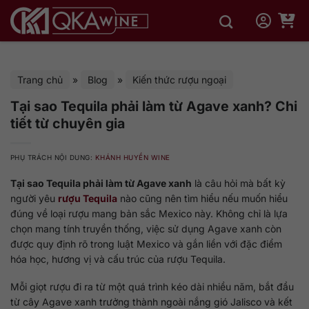
Bỏ
qua
nội
dung
Trang chủ
»
Blog
»
Kiến thức rượu ngoại
Tại sao Tequila phải làm từ Agave xanh? Chi
tiết từ chuyên gia
PHỤ TRÁCH NỘI DUNG:
KHÁNH HUYỀN WINE
Tại sao Tequila phải làm từ Agave xanh
là câu hỏi mà bất kỳ
người yêu
rượu Tequila
nào cũng nên tìm hiểu nếu muốn hiểu
đúng về loại rượu mang bản sắc Mexico này. Không chỉ là lựa
chọn mang tính truyền thống, việc sử dụng Agave xanh còn
được quy định rõ trong luật Mexico và gắn liền với đặc điểm
hóa học, hương vị và cấu trúc của rượu Tequila.
Mỗi giọt rượu đi ra từ một quá trình kéo dài nhiều năm, bắt đầu
từ cây Agave xanh trưởng thành ngoài nắng gió Jalisco và kết