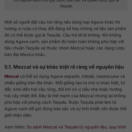
Chỉ Agave xanh mới giữ được bản sắc và quyền được gọi là
Tequila.
Một số người đặt câu hỏi rằng nếu dùng loại Agave khác thì
hương vị rượu có thay đổi đáng kể hay không và liệu sản phẩm
đó có thể được gọi là Tequila. Câu trả lời là không. Khi không
dùng Agave xanh, sản phẩm đó hoàn toàn không phù hợp với
tiêu chuẩn Tequila và thuộc nhóm Mezcal hoặc các dạng rượu
bản địa Mexico khác.
5.1. Mezcal và sự khác biệt rõ ràng về nguyên liệu
Mezcal
có thể sử dụng Agave espadin, tobalá, madrecuixe và
nhiều giống bản địa khác. Mỗi giống tạo ra mùi vị khác biệt, từ
đất, khói đến trái cây rừng, đôi khi có vị dầu nhẹ hoặc hương
trái cây nhiệt đới. Đây là thế mạnh của Mezcal nhưng lại không
phù hợp với phong cách Tequila. Rượu Tequila phải làm từ
Agave xanh để giữ đúng bản sắc và sự tinh khiết vốn được thế
giới nhận diện.
Xem thêm:
So sánh Mezcal và Tequila từ nguyên liệu, quy trình