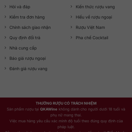
Hỏi và đáp
Kiến thức rượu vang
Kiểm tra đơn hàng
Hiểu về rượu ngoại
Chính sách giao nhận
Rượu Việt Nam
Quy định đổi trả
Pha chế Cocktail
Nhà cung cấp
Báo giá rượu ngoại
Đánh giá rượu vang
THƯỞNG RƯỢU CÓ TRÁCH NHIỆM
Sản phẩm rượu tại
QKAWine
không dành cho người dưới 18 tuổi và
phụ nữ mang thai.
Việc mua hàng yêu cầu xác minh độ tuổi theo đúng quy định của
pháp luật.