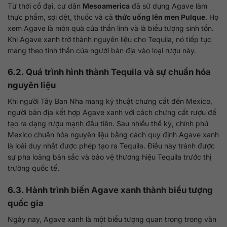
Từ thời cổ đại, cư dân
Mesoamerica
đã sử dụng Agave làm
thực phẩm, sợi dệt, thuốc và cả
thức uống lên men Pulque
. Họ
xem Agave là món quà của thần linh và là biểu tượng sinh tồn.
Khi Agave xanh trở thành nguyên liệu cho Tequila, nó tiếp tục
mang theo tinh thần của người bản địa vào loại rượu này.
6.2. Quá trình hình thành Tequila và sự chuẩn hóa
nguyên liệu
Khi người Tây Ban Nha mang kỹ thuật chưng cất đến Mexico,
người bản địa kết hợp Agave xanh với cách chưng cất rượu để
tạo ra dạng rượu mạnh đầu tiên. Sau nhiều thế kỷ, chính phủ
Mexico chuẩn hóa nguyên liệu bằng cách quy định Agave xanh
là loài duy nhất được phép tạo ra Tequila. Điều này tránh được
sự pha loãng bản sắc và bảo vệ thương hiệu Tequila trước thị
trường quốc tế.
6.3. Hành trình biến Agave xanh thành biểu tượng
quốc gia
Ngày nay, Agave xanh là một biểu tượng quan trọng trong văn