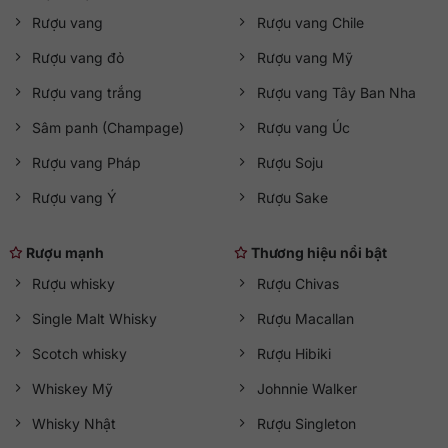
Rượu vang
Rượu vang Chile
Rượu vang đỏ
Rượu vang Mỹ
Rượu vang trắng
Rượu vang Tây Ban Nha
Sâm panh (Champage)
Rượu vang Úc
Rượu vang Pháp
Rượu Soju
Rượu vang Ý
Rượu Sake
Rượu mạnh
Thương hiệu nổi bật
Rượu whisky
Rượu Chivas
Single Malt Whisky
Rượu Macallan
Scotch whisky
Rượu Hibiki
Whiskey Mỹ
Johnnie Walker
Whisky Nhật
Rượu Singleton