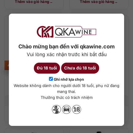
Thêm vào giỏ hàng
Thêm vào giỏ hàng
Chào mừng bạn đến với qkawine.com
Vui lòng xác nhận trước khi bắt đầu
410.000
₫
350.000
₫
Đủ 18 tuổi
Chưa đủ 18 tuổi
Chateau Du Pin
Chevalier Alexis
Ghi nhớ lựa chọn
Lichine Cabernet
Website không dành cho người dưới 18 tuổi, phụ nữ đang
Sauvignon
mang thai.
Thưởng thức có trách nhiệm
750 ml
15%
750 ml
13%
Thêm vào giỏ hàng
Thêm vào giỏ hàng