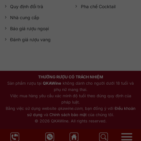
Quy định đổi trả
Pha chế Cocktail
Nhà cung cấp
Báo giá rượu ngoại
Đánh giá rượu vang
THƯỞNG RƯỢU CÓ TRÁCH NHIỆM
Sản phẩm rượu tại
QKAWine
không dành cho người dưới 18 tuổi và
phụ nữ mang thai.
Việc mua hàng yêu cầu xác minh độ tuổi theo đúng quy định của
pháp luật.
Bằng việc sử dụng website
qkawine.com
, bạn đồng ý với
Điều khoản
sử dụng
và
Chính sách bảo mật
của chúng tôi.
© 2026 QKAWine. All rights reserved.