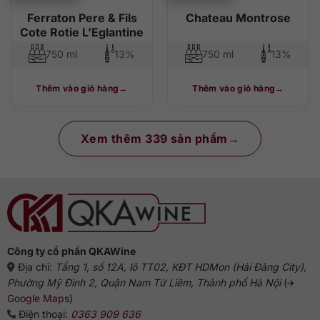
Ferraton Pere & Fils
Chateau Montrose
Cote Rotie L’Eglantine
750 ml
13%
750 ml
13%
Thêm vào giỏ hàng
Thêm vào giỏ hàng
Xem thêm 339 sản phẩm
Công ty cổ phần QKAWine
Địa chỉ:
Tầng 1, số 12A, lô TT02, KĐT HDMon (Hải Đăng City),
Phường Mỹ Đình 2, Quận Nam Từ Liêm, Thành phố Hà Nội
(
Google Maps
)
Điện thoại:
0363 909 636