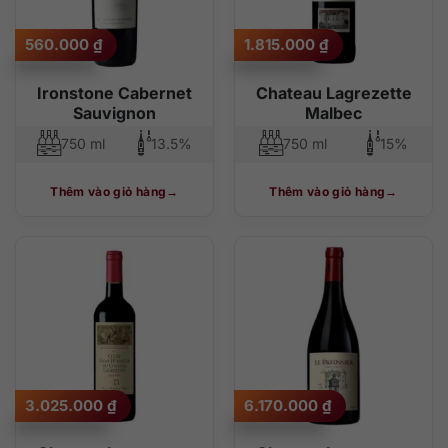
560.000
₫
1.815.000
₫
Ironstone Cabernet
Chateau Lagrezette
Sauvignon
Malbec
750 ml
13.5%
750 ml
15%
Thêm vào giỏ hàng
Thêm vào giỏ hàng
3.025.000
₫
6.170.000
₫