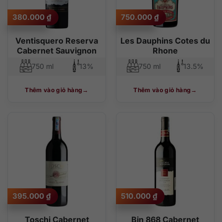
380.000
₫
750.000
₫
Ventisquero Reserva
Les Dauphins Cotes du
Cabernet Sauvignon
Rhone
750 ml
13%
750 ml
13.5%
Thêm vào giỏ hàng
Thêm vào giỏ hàng
395.000
₫
510.000
₫
Toschi Cabernet
Bin 868 Cabernet