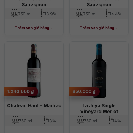
Sauvignon
Sauvignon
750 ml
13.9%
750 ml
14.4%
Thêm vào giỏ hàng
Thêm vào giỏ hàng
1.240.000
₫
850.000
₫
Chateau Haut – Madrac
La Joya Single
Vineyard Merlot
750 ml
13%
750 ml
14%