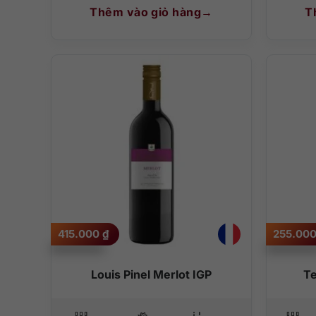
Thêm vào giỏ hàng
T
415.000
₫
255.00
Louis Pinel Merlot IGP
Te