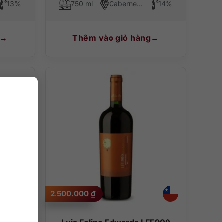
13%
750 ml
Cabernet Sauvignon
14%
Thêm vào giỏ hàng
2.500.000
₫
Luis Felipe Edwards LFE900