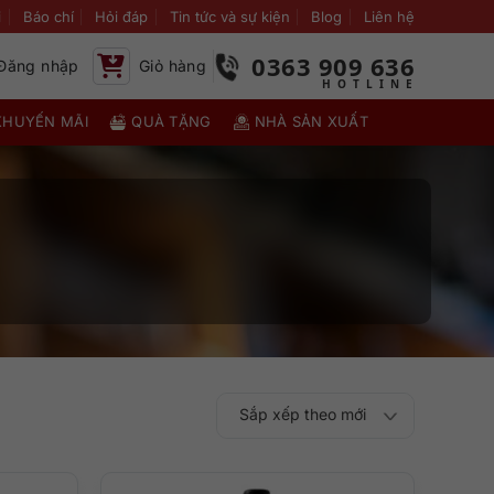
i
Báo chí
Hỏi đáp
Tin tức và sự kiện
Blog
Liên hệ
0363 909 636
Đăng nhập
Giỏ hàng
KHUYẾN MÃI
QUÀ TẶNG
NHÀ SẢN XUẤT
Sắp xếp theo mới
Sắp xếp theo
Sắp xếp theo mức
nhất
Sắp xếp theo giá:
Sắp xếp theo giá: