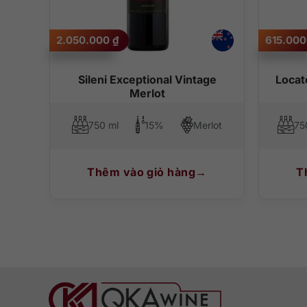
2.050.000
₫
615.00
Sileni Exceptional Vintage
Locat
Merlot
750 ml
15%
Merlot
75
Thêm vào giỏ hàng
T