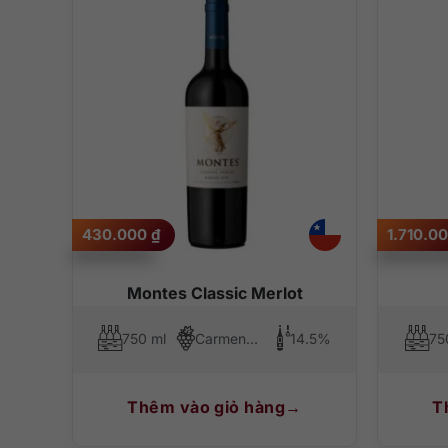
430.000
₫
1.710.0
Montes Classic Merlot
750 ml
Carmenere, Merlot
14.5%
75
Thêm vào giỏ hàng
T