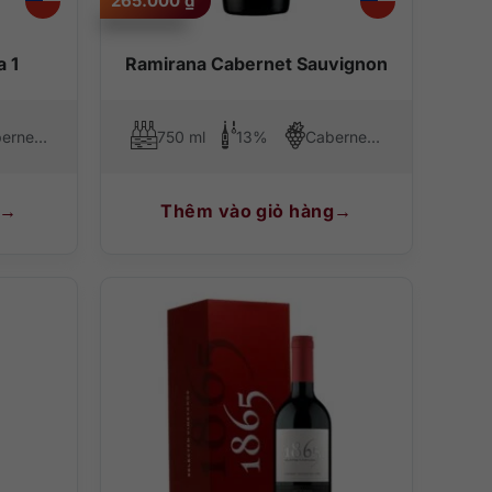
265.000
₫
a 1
Ramirana Cabernet Sauvignon
Cabernet Sauvignon, Syrah (Shiraz)
750 ml
13%
Cabernet Sauvignon, Syrah (Shiraz)
Thêm vào giỏ hàng