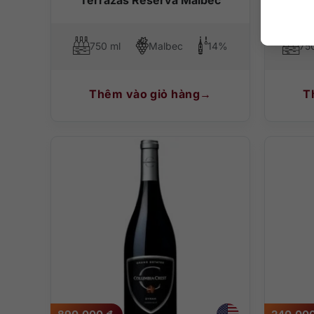
750 ml
Malbec
14%
75
Thêm vào giỏ hàng
T