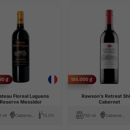
000
₫
195.000
₫
teau Floreal Laguens
Rawson’s Retreat Shi
Reserve Messidor
Cabernet
0 ml
Cabernet Franc, Cabernet Sauvignon, Merlot
13.5%
750 ml
Cabernet Sauvignon, Syrah (Shiraz)