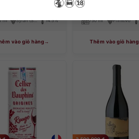
0 ml
Syrah (Shiraz)
14.5%
750 ml
Primitivo
hêm vào giỏ hàng
Thêm vào giỏ hàng