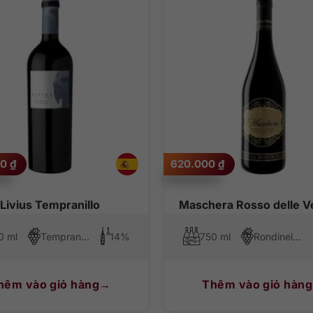
00
₫
620.000
₫
Livius Tempranillo
Maschera Rosso delle V
0 ml
Tempranillo
14%
750 ml
Rondinella, Cabernet Sauvignon, Corvina
hêm vào giỏ hàng
Thêm vào giỏ hàng