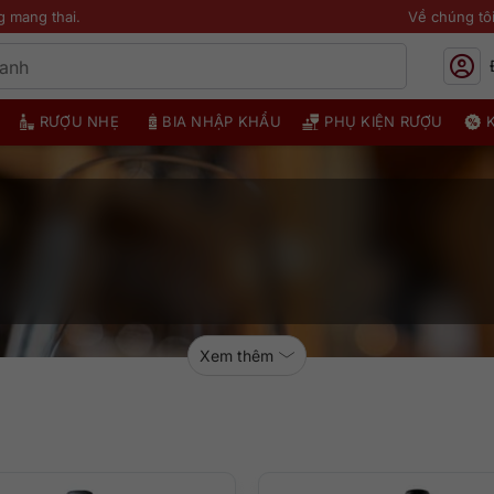
g mang thai.
Về chúng tô
RƯỢU NHẸ
BIA NHẬP KHẨU
PHỤ KIỆN RƯỢU
Xem thêm