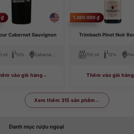
0
₫
1.280.000
₫
our Cabernet Sauvignon
Trimbach Pinot Noir Re
0 ml
13%
Cabernet Sauvignon
750 ml
13%
Pin
hêm vào giỏ hàng
Thêm vào giỏ hàng
Xem thêm 315 sản phẩm
Danh mục rượu ngoại