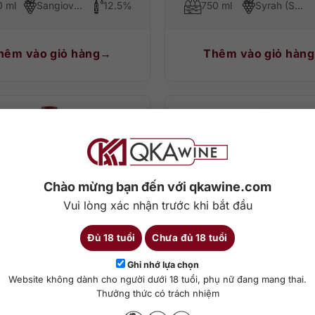
0 ml
Sangiovese
12.5%
750 ml
Syrah (Shiraz)
hêm vào giỏ hàng
Thêm vào giỏ hàng
Chào mừng bạn đến với qkawine.com
Vui lòng xác nhận trước khi bắt đầu
Đủ 18 tuổi
Chưa đủ 18 tuổi
Ghi nhớ lựa chọn
0
₫
900.000
₫
Website không dành cho người dưới 18 tuổi, phụ nữ đang mang thai.
Thưởng thức có trách nhiệm
enfolds Max’s Shiraz
Vang 60 Primitivo