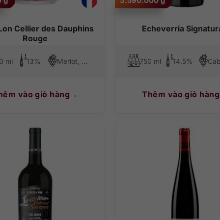
0
₫
3.590.000
₫
Lon Cellier des Dauphins
Echeverria Signatur
Rouge
0 ml
13%
Merlot, Grenache
750 ml
14.5%
hêm vào giỏ hàng
Thêm vào giỏ hàng