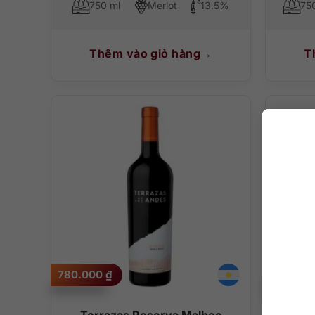
750 ml
Merlot
13.5%
75
Thêm vào giỏ hàng
T
780.000
₫
600.00
Terrazas Reserva Malbec
P