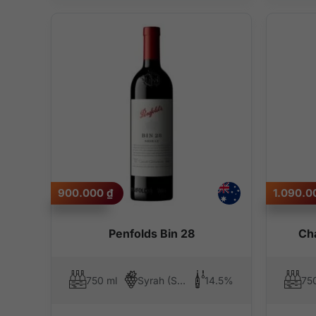
900.000
₫
1.090.
Penfolds Bin 28
Cha
750 ml
Syrah (Shiraz)
14.5%
75