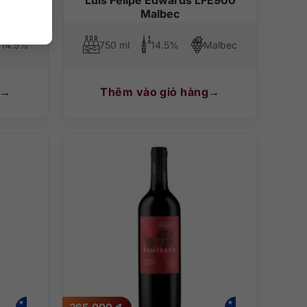
Malbec
14.5%
750 ml
14.5%
Malbec
Thêm vào giỏ hàng