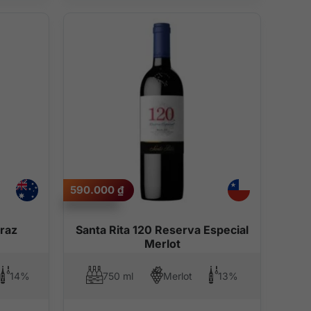
590.000
₫
raz
Santa Rita 120 Reserva Especial
Merlot
14%
750 ml
Merlot
13%