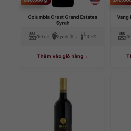
890.000
₫
240.00
Columbia Crest Grand Estates
Vang 
Syrah
750 ml
Syrah (Shiraz)
13.5%
25
Thêm vào giỏ hàng
T