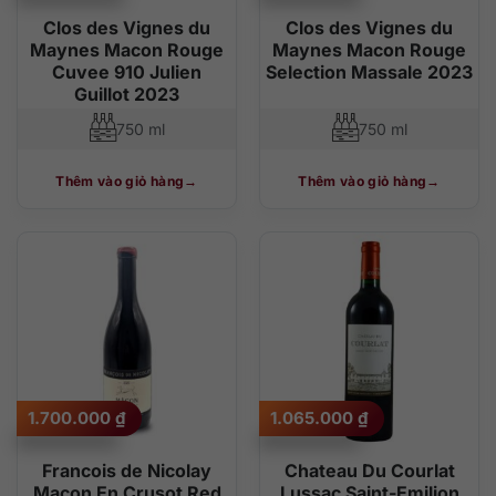
Clos des Vignes du
Clos des Vignes du
Maynes Macon Rouge
Maynes Macon Rouge
Cuvee 910 Julien
Selection Massale 2023
Guillot 2023
750 ml
750 ml
Thêm vào giỏ hàng
Thêm vào giỏ hàng
1.700.000
₫
1.065.000
₫
Francois de Nicolay
Chateau Du Courlat
Macon En Crusot Red
Lussac Saint-Emilion