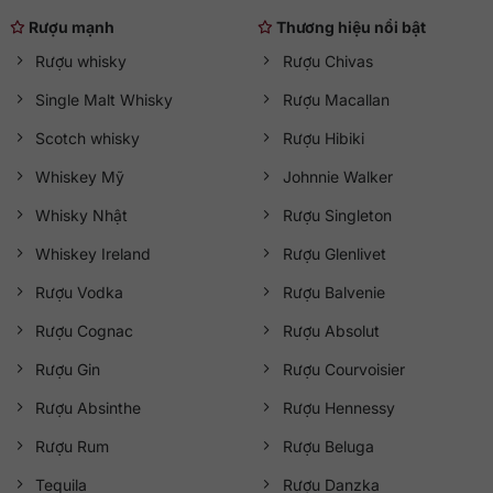
Rượu mạnh
Thương hiệu nổi bật
Rượu whisky
Rượu Chivas
Single Malt Whisky
Rượu Macallan
Scotch whisky
Rượu Hibiki
Whiskey Mỹ
Johnnie Walker
Whisky Nhật
Rượu Singleton
Whiskey Ireland
Rượu Glenlivet
Rượu Vodka
Rượu Balvenie
Rượu Cognac
Rượu Absolut
Rượu Gin
Rượu Courvoisier
Rượu Absinthe
Rượu Hennessy
Rượu Rum
Rượu Beluga
Tequila
Rượu Danzka