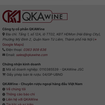
Công ty cổ phần QKAWine
Địa chỉ:
Tầng 1, số 12A, lô TT02, KĐT HDMon (Hải Đăng City),
Phường Mỹ Đình 2, Quận Nam Từ Liêm, Thành phố Hà Nội
(
Google Maps
)
Điện thoại:
0363 909 636
Email:
sales@qkawine.com
Chứng nhận kinh doanh
Mã số doanh nghiệp: 0110385539 - QKAWine JSC
Giấy phép bán lẻ rượu: 04/GP-UBND
QKAWine - Chuyên rượu ngoại hàng đầu Việt Nam
Về chúng tôi
Thông cáo báo chí
Liên hệ với QKAWine
Tin tức và sự kiện