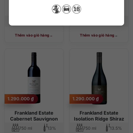
Haut-Carles Fronsac
Fronsac 2016
2007
750 ml
750 ml
14%
Thêm vào giỏ hàng
Thêm vào giỏ hàng
1.290.000
₫
1.290.000
₫
Frankland Estate
Frankland Estate
Cabernet Sauvignon
Isolation Ridge Shiraz
750 ml
13%
750 ml
13.5%