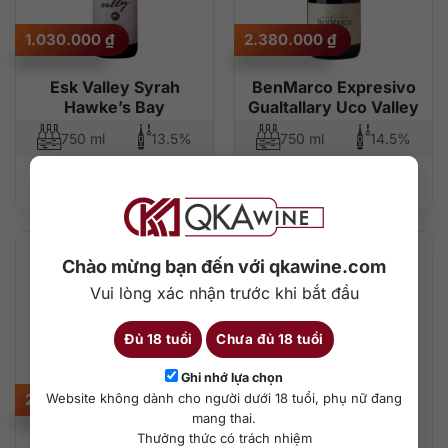
1.030.000
₫
2.380.000
₫
Esk Valley Syrah
BenMarco Expresivo
Hawke’s Bay
Gualtallary Uco Valley
750 ml
13.5%
750 ml
14.5%
Thêm vào giỏ hàng
Thêm vào giỏ hàng
Chào mừng bạn đến với qkawine.com
Vui lòng xác nhận trước khi bắt đầu
Đủ 18 tuổi
Chưa đủ 18 tuổi
Ghi nhớ lựa chọn
Website không dành cho người dưới 18 tuổi, phụ nữ đang
2.060.000
₫
1.300.000
₫
mang thai.
Thưởng thức có trách nhiệm
Château de Carles
Château de Carles