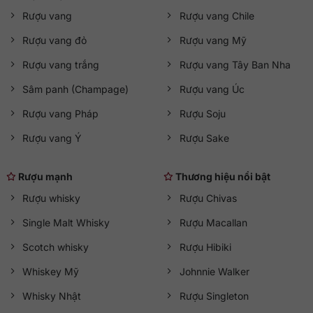
Rượu vang
Rượu vang Chile
Rượu vang đỏ
Rượu vang Mỹ
Rượu vang trắng
Rượu vang Tây Ban Nha
Sâm panh (Champage)
Rượu vang Úc
Rượu vang Pháp
Rượu Soju
Rượu vang Ý
Rượu Sake
Rượu mạnh
Thương hiệu nổi bật
Rượu whisky
Rượu Chivas
Single Malt Whisky
Rượu Macallan
Scotch whisky
Rượu Hibiki
Whiskey Mỹ
Johnnie Walker
Whisky Nhật
Rượu Singleton