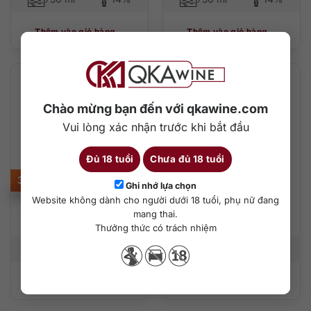
Thêm vào giỏ hàng
Thêm vào giỏ hàng
Chào mừng bạn đến với qkawine.com
Vui lòng xác nhận trước khi bắt đầu
Đủ 18 tuổi
Chưa đủ 18 tuổi
350.000
₫
1.030.000
₫
Ghi nhớ lựa chọn
Website không dành cho người dưới 18 tuổi, phụ nữ đang
Spee Wah Cabernet
Elderton Cabernet
mang thai.
Sauvignon – Shiraz
Sauvignon
Thưởng thức có trách nhiệm
750 ml
14%
750 ml
13.5%
Thêm vào giỏ hàng
Thêm vào giỏ hàng