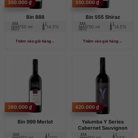
350.000
₫
350.000
₫
Bin 888
Bin 555 Shiraz
750 ml
14.5%
750 ml
14.5%
Thêm vào giỏ hàng
Thêm vào giỏ hàng
360.000
₫
420.000
₫
Bin 999 Merlot
Yalumba Y Series
Cabernet Sauvignon
750 ml
14%
750 ml
14%