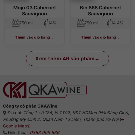
Mojo 03 Cabernet
Bin 868 Cabernet
Sauvignon
Sauvignon
750 ml
14%
750 ml
14.4%
Thêm vào giỏ hàng
Thêm vào giỏ hàng
Xem thêm 46 sản phẩm
Công ty cổ phần QKAWine
Địa chỉ:
Tầng 1, số 12A, lô TT02, KĐT HDMon (Hải Đăng City),
Phường Mỹ Đình 2, Quận Nam Từ Liêm, Thành phố Hà Nội
(
Google Maps
)
Điện thoại:
0363 909 636