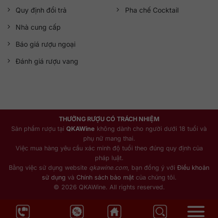
Quy định đổi trả
Pha chế Cocktail
Nhà cung cấp
Báo giá rượu ngoại
Đánh giá rượu vang
THƯỞNG RƯỢU CÓ TRÁCH NHIỆM
Sản phẩm rượu tại
QKAWine
không dành cho người dưới 18 tuổi và
phụ nữ mang thai.
Việc mua hàng yêu cầu xác minh độ tuổi theo đúng quy định của
pháp luật.
Bằng việc sử dụng website
qkawine.com
, bạn đồng ý với
Điều khoản
sử dụng
và
Chính sách bảo mật
của chúng tôi.
© 2026 QKAWine. All rights reserved.