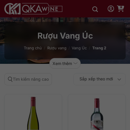
Bỏ
qua
nội
dung
Rượu Vang Úc
Trang chủ
/
Rượu vang
/
Vang Úc
/
Trang 2
Xem thêm
Sắp xếp theo mới
Tìm kiếm nâng cao
Sắp xếp theo
Sắp xếp theo mức
nhất
Sắp xếp theo giá:
Sắp xếp theo giá:
độ phổ biến
thấp đến cao
cao đến thấp