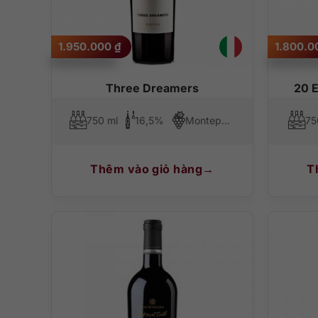
1.950.000
₫
1.800.
Three Dreamers
20 E
750 ml
16,5%
Montepulciano
75
Thêm vào giỏ hàng
T