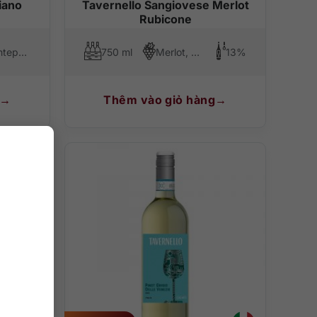
iano
Tavernello Sangiovese Merlot
Rubicone
Montepulciano
750 ml
Merlot, Sangiovese
13%
Thêm vào giỏ hàng