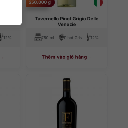
250.000
₫
iliane
Tavernello Pinot Grigio Delle
Venezie
12%
750 ml
Pinot Gris
12%
Thêm vào giỏ hàng