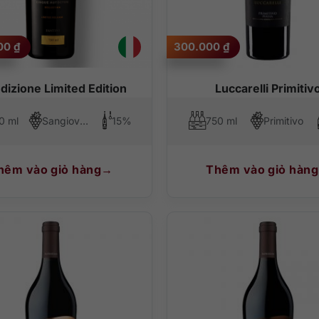
000
₫
300.000
₫
dizione Limited Edition
Luccarelli Primitiv
0 ml
Sangiovese, Montepulciano, Negroamaro, Primitivo, Malvasia Nera
15%
750 ml
Primitivo
hêm vào giỏ hàng
Thêm vào giỏ hàng