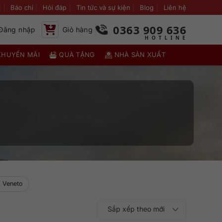
i
Báo chí
Hỏi đáp
Tin tức và sự kiện
Blog
Liên hệ
0363 909 636
Đăng nhập
Giỏ hàng
KHUYẾN MÃI
QUÀ TẶNG
NHÀ SẢN XUẤT
 Veneto
Sắp xếp theo mới
Sắp xếp theo