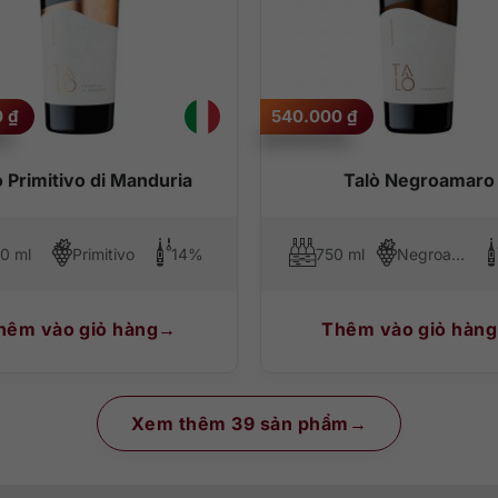
0
₫
540.000
₫
ò Primitivo di Manduria
Talò Negroamaro
0 ml
Primitivo
14%
750 ml
Negroamaro
hêm vào giỏ hàng
Thêm vào giỏ hàng
Xem thêm 39 sản phẩm