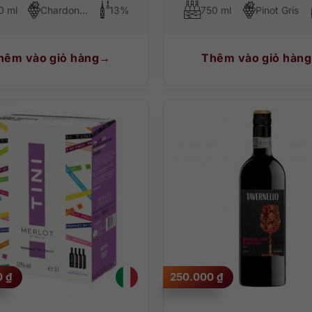
0 ml
Chardonnay, Viognier, Ansonica
13%
750 ml
Pinot Gris
hêm vào giỏ hàng
Thêm vào giỏ hàng
0
₫
250.000
₫