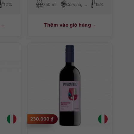
12%
750 ml
Corvina, Corvinone, Rondinella, Oseleta
15%
Thêm vào giỏ hàng
230.000
₫