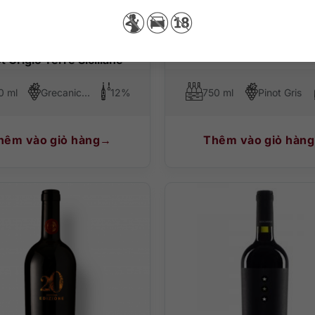
0
₫
230.000
₫
nello Organico Grecanico
Tini Grecanico Terre Sic
t Grigio Terre Siciliane
0 ml
Grecanico, Pinot Gris
12%
750 ml
Pinot Gris
hêm vào giỏ hàng
Thêm vào giỏ hàng