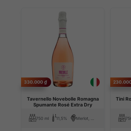
330.000
₫
230.00
Tavernello Novebolle Romagna
Tini R
Spumante Rosé Extra Dry
750 ml
11,5%
Merlot, Sangiovese
75