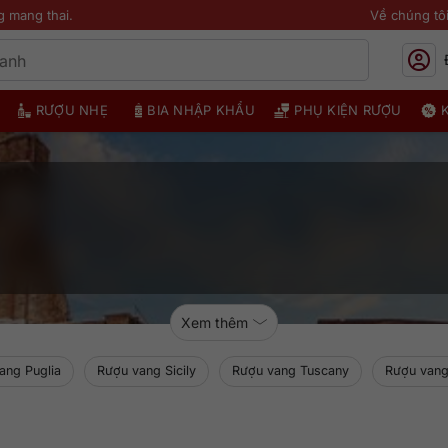
g mang thai.
Về chúng tô
RƯỢU NHẸ
BIA NHẬP KHẨU
PHỤ KIỆN RƯỢU
Xem thêm
ang Puglia
Rượu vang Sicily
Rượu vang Tuscany
Rượu vang