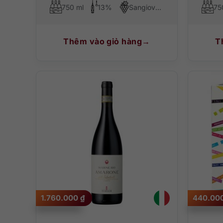
750 ml
13%
Sangiovese
75
Thêm vào giỏ hàng
T
1.760.000
₫
440.00