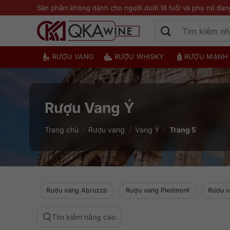
Bỏ
Sản phẩm không dành cho người dưới 18 tuổi và phụ nữ đan
qua
nội
dung
RƯỢU VANG
RƯỢU WHISKY
RƯỢU MẠNH
Rượu Vang Ý
Trang chủ
/
Rượu vang
/
Vang Ý
/
Trang 5
Rượu vang Abruzzo
Rượu vang Piedmont
Rượu v
Tìm kiếm nâng cao