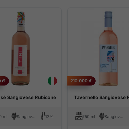
0
₫
210.000
₫
osé Sangiovese Rubicone
Tavernello Sangiovese 
0 ml
Sangiovese
12%
750 ml
Sangiovese