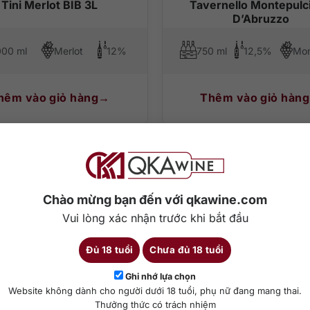
Tini Merlot BIB 3L
Tavernello Montepulc
D’Abruzzo
00 ml
Merlot
12%
750 ml
12,5%
hêm vào giỏ hàng
Thêm vào giỏ hàng
Chào mừng bạn đến với qkawine.com
Vui lòng xác nhận trước khi bắt đầu
Đủ 18 tuổi
Chưa đủ 18 tuổi
Ghi nhớ lựa chọn
Website không dành cho người dưới 18 tuổi, phụ nữ đang mang thai.
Thưởng thức có trách nhiệm