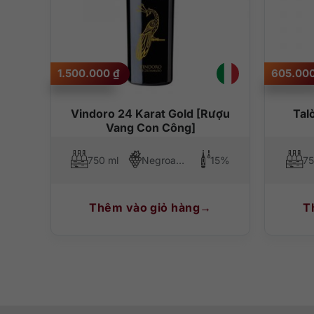
1.500.000
₫
605.00
Vindoro 24 Karat Gold [Rượu
Tal
Vang Con Công]
750 ml
Negroamaro
15%
75
Thêm vào giỏ hàng
T