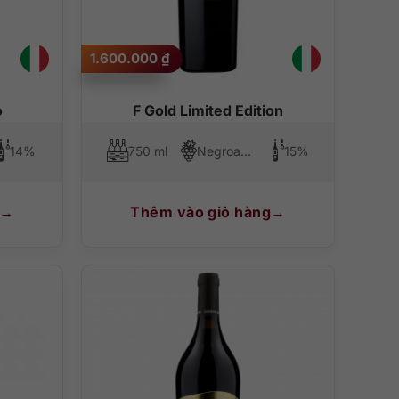
1.600.000
₫
o
F Gold Limited Edition
14%
750 ml
Negroamaro
15%
Thêm vào giỏ hàng