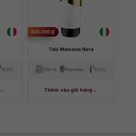
420.000
₫
Talò Malvasia Nera
13,5%
750 ml
Malvasia Nera
13,5%
Thêm vào giỏ hàng