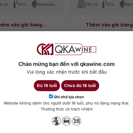
0 ml
14%
Nebbiolo
750 ml
13%
hêm vào giỏ hàng
Thêm vào giỏ hàng
Chào mừng bạn đến với qkawine.com
Vui lòng xác nhận trước khi bắt đầu
Đủ 18 tuổi
Chưa đủ 18 tuổi
Ghi nhớ lựa chọn
Website không dành cho người dưới 18 tuổi, phụ nữ đang mang thai.
Thưởng thức có trách nhiệm
0
₫
1.350.000
₫