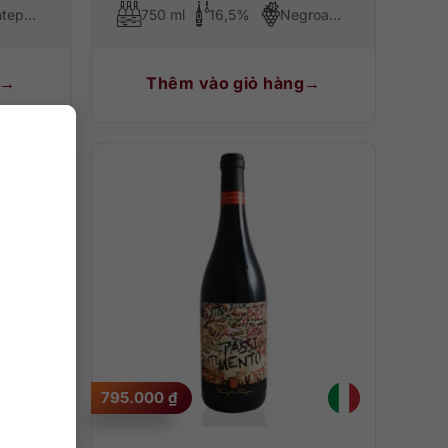
Montepulciano
750 ml
16,5%
Negroamaro
Thêm vào giỏ hàng
795.000
₫