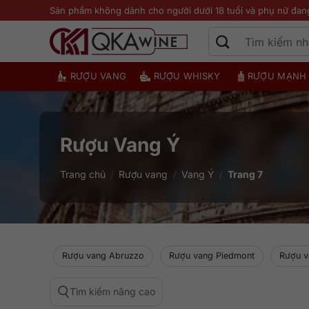
Bỏ
Sản phẩm không dành cho người dưới 18 tuổi và phụ nữ đan
qua
nội
dung
RƯỢU VANG
RƯỢU WHISKY
RƯỢU MẠNH
Rượu Vang Ý
Trang chủ
/
Rượu vang
/
Vang Ý
/
Trang 7
Rượu vang Abruzzo
Rượu vang Piedmont
Rượu v
Tìm kiếm nâng cao