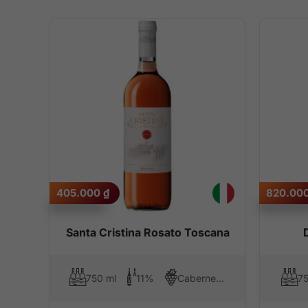
405.000
₫
820.00
Santa Cristina Rosato Toscana
750 ml
11%
Cabernet Sauvignon, Merlot, Sangiovese, Syrah (Shiraz)
75