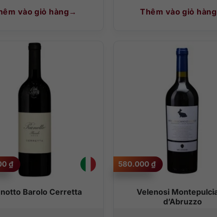
hêm vào giỏ hàng
Thêm vào giỏ hàng
000
₫
580.000
₫
notto Barolo Cerretta
Velenosi Montepulci
d’Abruzzo