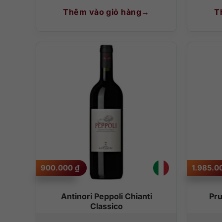
Thêm vào giỏ hàng
T
900.000
₫
1.985.
Antinori Peppoli Chianti
Pru
Classico