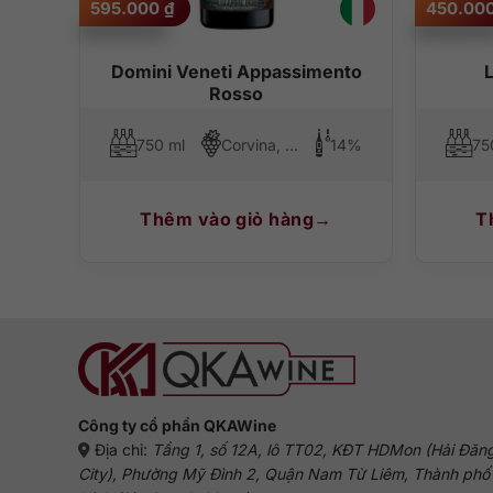
595.000
₫
450.00
Domini Veneti Appassimento
Rosso
750 ml
Corvina, Corvinone, Rondinella
14%
75
Thêm vào giỏ hàng
T
Công ty cổ phần QKAWine
Địa chỉ:
Tầng 1, số 12A, lô TT02, KĐT HDMon (Hải Đăn
City), Phường Mỹ Đình 2, Quận Nam Từ Liêm, Thành phố