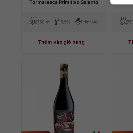
Tormaresca Primitivo Salento
750 ml
15,5%
Primitivo
75
Thêm vào giỏ hàng
T