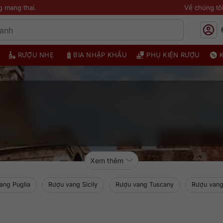
g mang thai.
Về chúng tô
RƯỢU NHẸ
BIA NHẬP KHẨU
PHỤ KIỆN RƯỢU
Xem thêm
ang Puglia
Rượu vang Sicily
Rượu vang Tuscany
Rượu vang