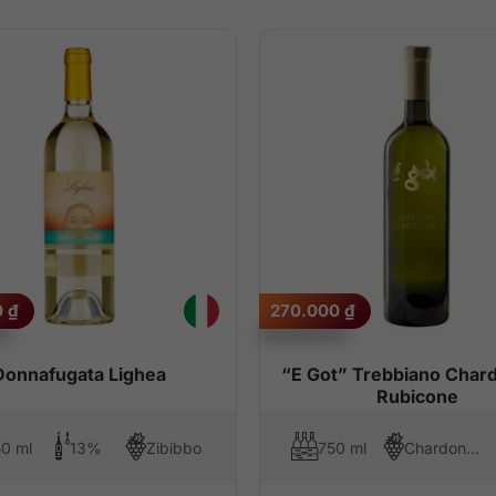
0
₫
270.000
₫
Donnafugata Lighea
“E Got” Trebbiano Char
Rubicone
0 ml
13%
Zibibbo
750 ml
Chardonnay, Trebbiano