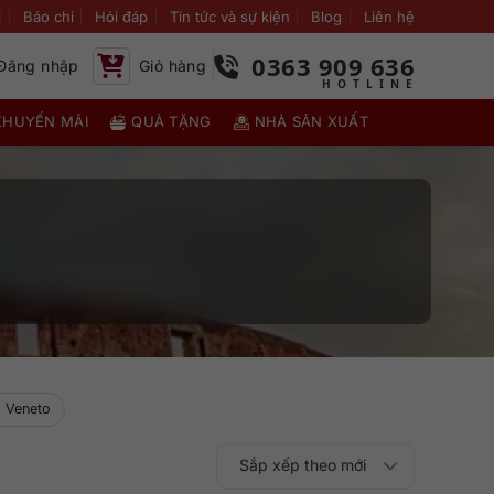
i
Báo chí
Hỏi đáp
Tin tức và sự kiện
Blog
Liên hệ
0363 909 636
Đăng nhập
Giỏ hàng
KHUYẾN MÃI
QUÀ TẶNG
NHÀ SẢN XUẤT
 Veneto
Sắp xếp theo mới
Sắp xếp theo