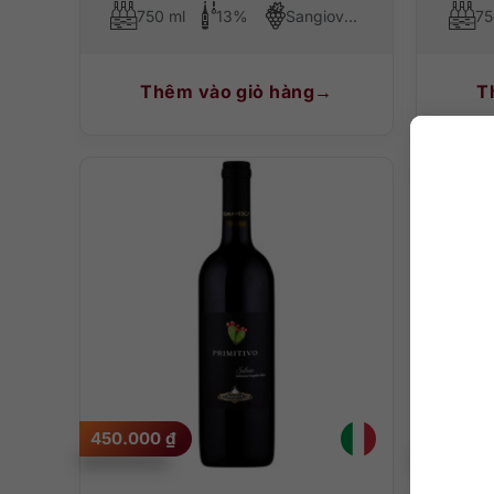
750 ml
13%
Sangiovese
75
Thêm vào giỏ hàng
T
450.000
₫
225.00