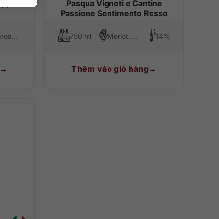
eppu
Pasqua Vigneti e Cantine
Passione Sentimento Rosso
Negroamaro
750 ml
Merlot, Corvina, Croatina
14%
Thêm vào giỏ hàng