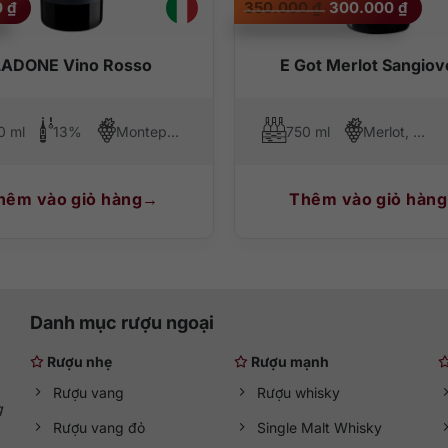
0
₫
350.000
₫
300.000
₫
gốc
hiện
là:
tại
350.000 ₫.
là:
300.
LADONE Vino Rosso
E Got Merlot Sangio
0 ml
13%
Montepulciano
750 ml
Merlot, Sangiovese
hêm vào giỏ hàng
Thêm vào giỏ hàng
Danh mục rượu ngoại
Rượu nhẹ
Rượu mạnh
Rượu vang
Rượu whisky
g
Rượu vang đỏ
Single Malt Whisky