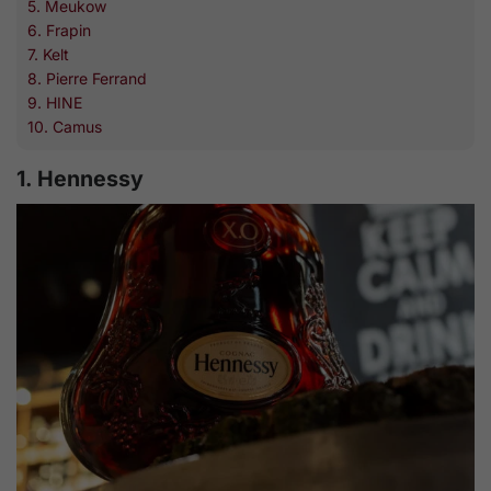
5. Meukow
6. Frapin
7. Kelt
8. Pierre Ferrand
9. HINE
10. Camus
1. Hennessy