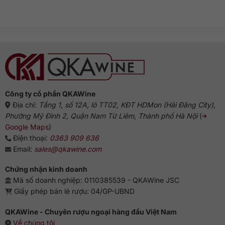
dòng
biến?
bình
rượu
Gin
luận
Gin:
truyền
ở
Từ
thống
Rượu
Hà
Gin
Lan
pha
đến
với
biểu
gì
tượng
ngon?
Anh
Gợi
ý
chuẩn
vị
từ
chuyên
gia
Công ty cổ phần QKAWine
Địa chỉ:
Tầng 1, số 12A, lô TT02, KĐT HDMon (Hải Đăng City),
Phường Mỹ Đình 2, Quận Nam Từ Liêm, Thành phố Hà Nội
(
Google Maps
)
Điện thoại:
0363 909 636
Email:
sales@qkawine.com
Chứng nhận kinh doanh
Mã số doanh nghiệp: 0110385539 - QKAWine JSC
Giấy phép bán lẻ rượu: 04/GP-UBND
QKAWine - Chuyên rượu ngoại hàng đầu Việt Nam
Về chúng tôi