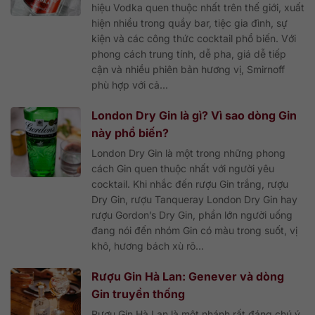
hiệu Vodka quen thuộc nhất trên thế giới, xuất
hiện nhiều trong quầy bar, tiệc gia đình, sự
kiện và các công thức cocktail phổ biến. Với
phong cách trung tính, dễ pha, giá dễ tiếp
cận và nhiều phiên bản hương vị, Smirnoff
phù hợp với cả...
London Dry Gin là gì? Vì sao dòng Gin
này phổ biến?
London Dry Gin là một trong những phong
cách Gin quen thuộc nhất với người yêu
cocktail. Khi nhắc đến rượu Gin trắng, rượu
Dry Gin, rượu Tanqueray London Dry Gin hay
rượu Gordon’s Dry Gin, phần lớn người uống
đang nói đến nhóm Gin có màu trong suốt, vị
khô, hương bách xù rõ...
Rượu Gin Hà Lan: Genever và dòng
Gin truyền thống
Rượu Gin Hà Lan là một nhánh rất đáng chú ý