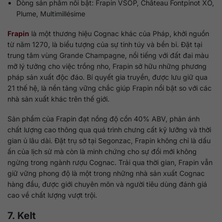
Dòng sản phẩm nổi bật: Frapin VSOP, Château Fontpinot XO,
Plume, Multimillésime
Frapin
là một thương hiệu Cognac khác của Pháp, khởi nguồn
từ năm 1270, là biểu tượng của sự tinh túy và bền bỉ. Đặt tại
trung tâm vùng Grande Champagne, nổi tiếng với đất đai màu
mỡ lý tưởng cho việc trồng nho, Frapin sở hữu những phương
pháp sản xuất độc đáo. Bí quyết gia truyền, được lưu giữ qua
21 thế hệ, là nền tảng vững chắc giúp Frapin nổi bật so với các
nhà sản xuất khác trên thế giới.
Sản phẩm của Frapin đạt nồng độ cồn 40% ABV, phản ánh
chất lượng cao thông qua quá trình chưng cất kỹ lưỡng và thời
gian ủ lâu dài. Đặt trụ sở tại Segonzac, Frapin không chỉ là dấu
ấn của lịch sử mà còn là minh chứng cho sự đổi mới không
ngừng trong ngành rượu Cognac. Trải qua thời gian, Frapin vẫn
giữ vững phong độ là một trong những nhà sản xuất Cognac
hàng đầu, được giới chuyên môn và người tiêu dùng đánh giá
cao về chất lượng vượt trội.
7. Kelt