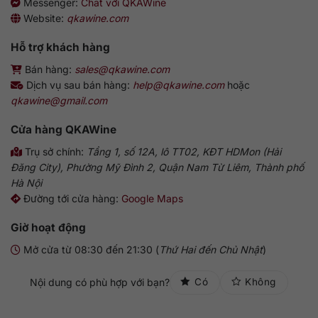
Messenger:
Chat với QKAWine
Website:
qkawine.com
Hỗ trợ khách hàng
Bán hàng:
sales@qkawine.com
Dịch vụ sau bán hàng:
help@qkawine.com
hoặc
qkawine@gmail.com
Cửa hàng
QKAWine
Trụ sở chính:
Tầng 1, số 12A, lô TT02, KĐT HDMon (Hải
Đăng City), Phường Mỹ Đình 2, Quận Nam Từ Liêm, Thành phố
Hà Nội
Đường tới cửa hàng:
Google Maps
Giờ hoạt động
Mở cửa từ 08:30 đến 21:30 (
Thứ Hai đến Chủ Nhật
)
Nội dung có phù hợp với bạn?
Có
Không