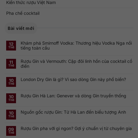
Kiến thức rượu Việt Nam
Pha chế cocktail
Bài viết mới
Khám phá Smirnoff Vodka: Thương hiệu Vodka Nga nổi
12
tiếng toàn cầu
Th6
Không
có
Rượu Gin và Vermouth: Cặp đôi linh hồn của cocktail cổ
bình
11
luận
điển
Th6
ở
Khám
Không
phá
có
Smirnoff
London Dry Gin là gì? Vì sao dòng Gin này phổ biến?
bình
10
Vodka:
luận
Th6
Thương
ở
Không
hiệu
Rượu
có
Vodka
Gin
bình
Nga
Rượu Gin Hà Lan: Genever và dòng Gin truyền thống
và
luận
10
nổi
ở
Vermouth:
Th6
tiếng
Không
London
Cặp
toàn
có
Dry
đôi
cầu
bình
Gin
linh
Nguồn gốc rượu Gin: Từ Hà Lan đến biểu tượng Anh
luận
10
là
hồn
ở
gì?
của
Th6
Không
Rượu
Vì
cocktail
có
Gin
sao
cổ
bình
Hà
dòng
điển
Rượu Gin pha với gì ngon? Gợi ý chuẩn vị từ chuyên gia
luận
09
Lan:
Gin
ở
Genever
này
Th6
Không
Nguồn
và
phổ
có
gốc