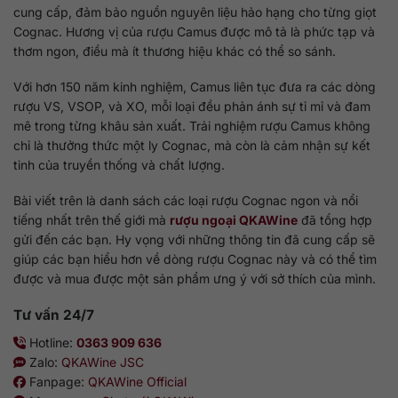
cung cấp, đảm bảo nguồn nguyên liệu hảo hạng cho từng giọt
Cognac. Hương vị của rượu Camus được mô tả là phức tạp và
thơm ngon, điều mà ít thương hiệu khác có thể so sánh.
Với hơn 150 năm kinh nghiệm, Camus liên tục đưa ra các dòng
rượu VS, VSOP, và XO, mỗi loại đều phản ánh sự tỉ mỉ và đam
mê trong từng khâu sản xuất. Trải nghiệm rượu Camus không
chỉ là thưởng thức một ly Cognac, mà còn là cảm nhận sự kết
tinh của truyền thống và chất lượng.
Bài viết trên là danh sách các loại rượu Cognac ngon và nổi
tiếng nhất trên thế giới mà
rượu ngoại QKAWine
đã tổng hợp
gửi đến các bạn. Hy vọng với những thông tin đã cung cấp sẽ
giúp các bạn hiểu hơn về dòng rượu Cognac này và có thể tìm
được và mua được một sản phẩm ưng ý với sở thích của mình.
Tư vấn 24/7
Hotline:
0363 909 636
Zalo:
QKAWine JSC
Fanpage:
QKAWine Official