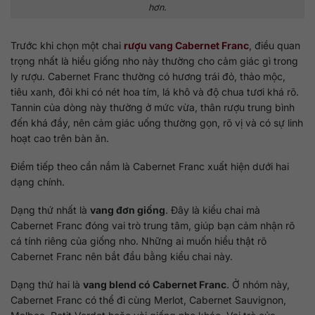
hơn.
Trước khi chọn một chai
rượu vang Cabernet Franc
, điều quan
trọng nhất là hiểu giống nho này thường cho cảm giác gì trong
ly rượu. Cabernet Franc thường có hương trái đỏ, thảo mộc,
tiêu xanh, đôi khi có nét hoa tím, lá khô và độ chua tươi khá rõ.
Tannin của dòng này thường ở mức vừa, thân rượu trung bình
đến khá đầy, nên cảm giác uống thường gọn, rõ vị và có sự linh
hoạt cao trên bàn ăn.
Điểm tiếp theo cần nắm là Cabernet Franc xuất hiện dưới hai
dạng chính.
Dạng thứ nhất là
vang đơn giống
. Đây là kiểu chai mà
Cabernet Franc đóng vai trò trung tâm, giúp bạn cảm nhận rõ
cá tính riêng của giống nho. Những ai muốn hiểu thật rõ
Cabernet Franc nên bắt đầu bằng kiểu chai này.
Dạng thứ hai là
vang blend có Cabernet Franc
. Ở nhóm này,
Cabernet Franc có thể đi cùng Merlot, Cabernet Sauvignon,