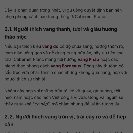
Đây là phần quan trọng nhất, vì gu uống quyết định bạn nên
chọn phong cách nào trong thế giới Cabernet Franc.
2.1. Người thích vang thanh, tươi và giàu hương
thảo mộc
Nếu bạn thích kiểu
vang đỏ
có độ chua sáng, hương thơm rõ,
cảm giác uống gọn và dễ dùng cùng bữa ăn, hãy ưu tiên các
chai Cabernet Franc mang hơi hướng
vang Pháp
hoặc các
blend theo phong cách
vang Bordeaux
. Dòng này thường có
cấu trúc vừa phải, tannin chắc nhưng không quá nặng, hợp với
người thích sự tinh tế.
Nhóm này hợp với những bữa tối có vịt quay, gà nướng, thịt
heo, nấm hoặc các món Việt có gia vị vừa. Uống vài ngụm sẽ
thấy rượu khá “
có nếp
”, mở chậm nhưng để lại ấn tượng lâu.
2.2. Người thích vang tròn vị, trái cây rõ và dễ tiếp
cận