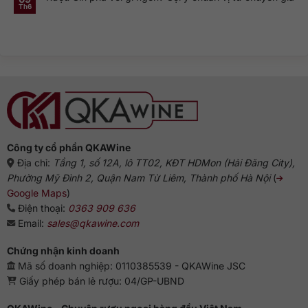
ở
Genever
này
Th6
Không
Nguồn
và
phổ
có
gốc
dòng
biến?
bình
rượu
Gin
luận
Gin:
truyền
ở
Từ
thống
Rượu
Hà
Gin
Lan
pha
đến
với
biểu
gì
tượng
ngon?
Anh
Gợi
ý
chuẩn
vị
từ
chuyên
gia
Công ty cổ phần QKAWine
Địa chỉ:
Tầng 1, số 12A, lô TT02, KĐT HDMon (Hải Đăng City),
Phường Mỹ Đình 2, Quận Nam Từ Liêm, Thành phố Hà Nội
(
Google Maps
)
Điện thoại:
0363 909 636
Email:
sales@qkawine.com
Chứng nhận kinh doanh
Mã số doanh nghiệp: 0110385539 - QKAWine JSC
Giấy phép bán lẻ rượu: 04/GP-UBND