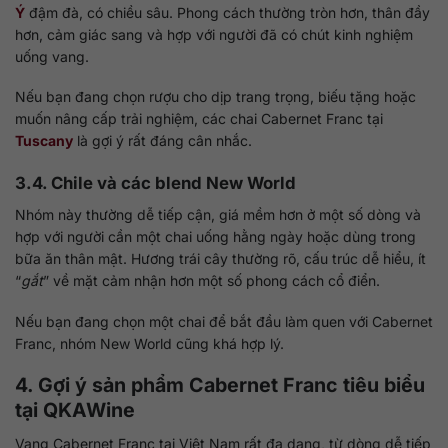
Ý
đậm đà, có chiều sâu. Phong cách thường tròn hơn, thân đầy
hơn, cảm giác sang và hợp với người đã có chút kinh nghiệm
uống vang.
Nếu bạn đang chọn rượu cho dịp trang trọng, biếu tặng hoặc
muốn nâng cấp trải nghiệm, các chai Cabernet Franc tại
Tuscany
là gợi ý rất đáng cân nhắc.
3.4. Chile và các blend New World
Nhóm này thường dễ tiếp cận, giá mềm hơn ở một số dòng và
hợp với người cần một chai uống hằng ngày hoặc dùng trong
bữa ăn thân mật. Hương trái cây thường rõ, cấu trúc dễ hiểu, ít
“
gắt
” về mặt cảm nhận hơn một số phong cách cổ điển.
Nếu bạn đang chọn một chai để bắt đầu làm quen với Cabernet
Franc, nhóm New World cũng khá hợp lý.
4. Gợi ý sản phẩm Cabernet Franc tiêu biểu
tại
QKAWine
Vang Cabernet Franc tại Việt Nam rất đa dạng, từ dòng dễ tiếp