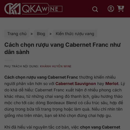
Bỏ
qua
nội
dung
Trang chủ
»
Blog
»
Kiến thức rượu vang
Cách chọn rượu vang Cabernet Franc như
dân sành
PHỤ TRÁCH NỘI DUNG:
KHÁNH HUYỀN WINE
Cách chọn rượu vang Cabernet Franc
thường khiến nhiều
người phân vân hơn so với
Cabernet Sauvignon
hay
Merlot
. Lý
do khá dễ hiểu: Cabernet Franc xuất hiện ở nhiều phong cách
khác nhau, từ những chai vang đỏ thanh lịch, giàu hương thảo
mộc cho tới các dòng Bordeaux Blend có cấu trúc sâu, hợp để
dùng trong bữa tối trang trọng hoặc làm quà. Nếu chỉ nhìn tên
giống nho trên nhãn, bạn sẽ khó chọn đúng chai hợp gu.
Khi đã hiểu vài nguyên tắc cơ bản, việc
chọn vang Cabernet