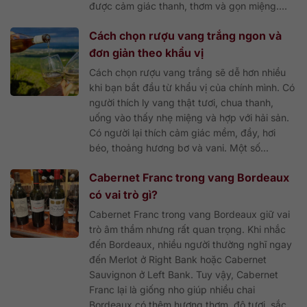
được cảm giác thanh, thơm và gọn miệng....
Cách chọn rượu vang trắng ngon và
đơn giản theo khẩu vị
Cách chọn rượu vang trắng sẽ dễ hơn nhiều
khi bạn bắt đầu từ khẩu vị của chính mình. Có
người thích ly vang thật tươi, chua thanh,
uống vào thấy nhẹ miệng và hợp với hải sản.
Có người lại thích cảm giác mềm, đầy, hơi
béo, thoảng hương bơ và vani. Một số...
Cabernet Franc trong vang Bordeaux
có vai trò gì?
Cabernet Franc trong vang Bordeaux giữ vai
trò âm thầm nhưng rất quan trọng. Khi nhắc
đến Bordeaux, nhiều người thường nghĩ ngay
đến Merlot ở Right Bank hoặc Cabernet
Sauvignon ở Left Bank. Tuy vậy, Cabernet
Franc lại là giống nho giúp nhiều chai
Bordeaux có thêm hương thơm, độ tươi, sắc