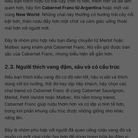
Nếu bạn thích rượu có trái cây chín rõ hơn, mềm hơn và dễ làm
quen hơn, hãy tìm
Cabernet Franc từ Argentina
hoặc một vài
vùng
New World
. Những chai này thường có hương trái cây nổi
bật hơn, thân rượu đầy hơn một chút và cảm giác uống thoải
mái hơn với người mới.
Đây là nhóm phù hợp nếu bạn đang chuyển từ Merlot hoặc
Malbec sang khám phá Cabernet Franc. Nó vẫn giữ được bản
sắc của Cabernet Franc, nhưng biểu hiện dễ gần hơn.
2.3. Người thích vang đậm, sâu và có cấu trúc
Nếu bạn thích kiểu vang đỏ có độ nén tốt, hậu vị dài và thích
dùng với bò nướng, thịt đỏ hay dịp tiếp khách, hãy chọn các
chai blend có Cabernet Franc đi cùng Cabernet Sauvignon,
Merlot, Petit Verdot hoặc Malbec. Khi nằm trong blend,
Cabernet Franc giúp rượu thơm hơn và có lớp vị tinh tế hơn,
trong khi phần khung cấu trúc được những giống nho khác
nâng lên.
Đây là nhóm phù hợp với người đã quen uống rượu vang đỏ và
muốn có một chai chắc tay hơn để dùng trong bữa ăn đậm vị