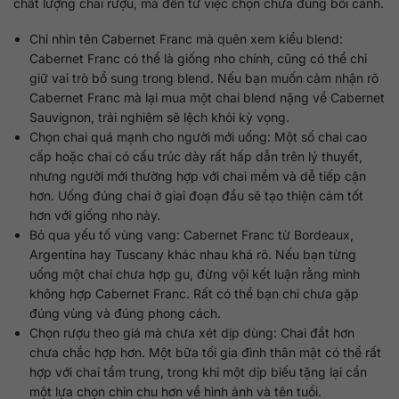
chất lượng chai rượu, mà đến từ việc chọn chưa đúng bối cảnh.
Chỉ nhìn tên Cabernet Franc mà quên xem kiểu blend:
Cabernet Franc có thể là giống nho chính, cũng có thể chỉ
giữ vai trò bổ sung trong blend. Nếu bạn muốn cảm nhận rõ
Cabernet Franc mà lại mua một chai blend nặng về Cabernet
Sauvignon, trải nghiệm sẽ lệch khỏi kỳ vọng.
Chọn chai quá mạnh cho người mới uống: Một số chai cao
cấp hoặc chai có cấu trúc dày rất hấp dẫn trên lý thuyết,
nhưng người mới thường hợp với chai mềm và dễ tiếp cận
hơn. Uống đúng chai ở giai đoạn đầu sẽ tạo thiện cảm tốt
hơn với giống nho này.
Bỏ qua yếu tố vùng vang: Cabernet Franc từ Bordeaux,
Argentina hay Tuscany khác nhau khá rõ. Nếu bạn từng
uống một chai chưa hợp gu, đừng vội kết luận rằng mình
không hợp Cabernet Franc. Rất có thể bạn chỉ chưa gặp
đúng vùng và đúng phong cách.
Chọn rượu theo giá mà chưa xét dịp dùng: Chai đắt hơn
chưa chắc hợp hơn. Một bữa tối gia đình thân mật có thể rất
hợp với chai tầm trung, trong khi một dịp biếu tặng lại cần
một lựa chọn chỉn chu hơn về hình ảnh và tên tuổi.