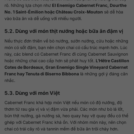
rõ. Những lựa chọn như
El Enemigo Cabernet Franc, Dourthe
No. 1 Saint-Émilion hoặc Château Croix-Mouton
sẽ dễ hòa
vào bữa ăn và dễ uống với nhiều người.
5.2. Dùng với món thịt nướng hoặc bữa ăn đậm vị
Nếu thực đơn thiên về bò nướng, sườn nướng, cừu hoặc những
món có sốt đậm, bạn nên chọn chai có cấu trúc mạnh hơn. Lúc
này, các blend có Cabernet Franc đi cùng Cabernet Sauvignon
hoặc những chai cao cấp hơn sẽ phát huy tốt.
L’Hêtre Castillon
Cotes de Bordeaux, Gran Enemigo Single Vineyard Cabernet
Franc hay Tenuta di Biserno Bibbona
là những gợi ý đáng cân
nhắc.
5.3. Dùng với món Việt
Cabernet Franc khá hợp món Việt nếu món có độ nướng, độ
thơm từ rau gia vị và vị đậm vừa phải. Các món như bò lá lốt,
bún thịt nướng, gà nướng sả, heo quay hay vịt quay đều có thể
ghép với Cabernet Franc khá ổn. Với nhóm món này, nên chọn
chai có trái cây rõ và tannin mềm để bữa ăn trôi chảy hơn.