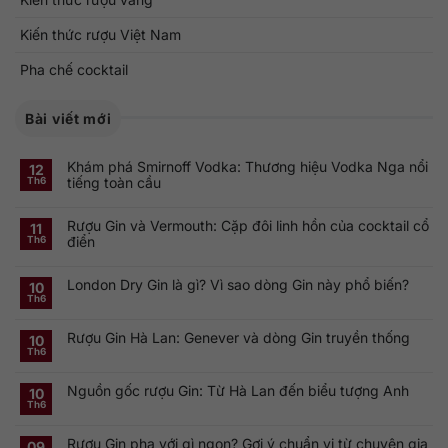
Kiến thức rượu Việt Nam
Pha chế cocktail
Bài viết mới
Khám phá Smirnoff Vodka: Thương hiệu Vodka Nga nổi
12
tiếng toàn cầu
Th6
Không
có
Rượu Gin và Vermouth: Cặp đôi linh hồn của cocktail cổ
bình
11
luận
điển
Th6
ở
Khám
Không
phá
có
Smirnoff
London Dry Gin là gì? Vì sao dòng Gin này phổ biến?
bình
10
Vodka:
luận
Th6
Thương
ở
Không
hiệu
Rượu
có
Vodka
Gin
bình
Nga
Rượu Gin Hà Lan: Genever và dòng Gin truyền thống
và
luận
10
nổi
ở
Vermouth:
Th6
tiếng
Không
London
Cặp
toàn
có
Dry
đôi
cầu
bình
Gin
linh
Nguồn gốc rượu Gin: Từ Hà Lan đến biểu tượng Anh
luận
10
là
hồn
ở
gì?
của
Th6
Không
Rượu
Vì
cocktail
có
Gin
sao
cổ
bình
Hà
dòng
điển
Rượu Gin pha với gì ngon? Gợi ý chuẩn vị từ chuyên gia
luận
09
Lan:
Gin