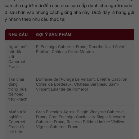
cận cho người mới đến các chai cao cấp dành cho người muốn
đi sâu hơn vào phong cách giống nho này. Dưới đây là bảng gợi
ý nhanh theo nhu cầu thực tế:
NHU CẦU
GỢI Ý SẢN PHẨM
G
Người mới
El Enemigo Cabernet Franc, Dourthe No. 1 Saint-
Ưu
bắt đầu
Émilion, Château Croix-Mouton
câ
với
hợ
Cabernet
Franc
Tìm chai
Domaine de l’Aurage Le Versant, L’Hêtre Castillon
Ch
dùng
Cotes de Bordeaux, Château Bertineau Saint-
câ
trong bữa
Vincent Lalande de Pomerol
mó
tối hoặc
sa
tiếp khách
Muốn trải
Gran Enemigo Agrelo Single Vineyard Cabernet
Ph
nghiệm
Franc, Gran Enemigo Gualtallary Single Vineyard
sự
Cabernet
Cabernet Franc, Reserve Edition Limitee Vieilles
tr
Franc rõ
Vignes Cabernet Franc
củ
nét hơn