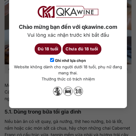
Chào mừng bạn đến với qkawine.com
Vui lòng xác nhận trước khi bắt đầu
Đủ 18 tuổi
Chưa đủ 18 tuổi
Ghi nhớ lựa chọn
Website không dành cho người dưới 18 tuổi, phụ nữ đang
Món ăn và dịp dùng giúp việc chọn Cabernet Franc chính xác hơn.
mang thai.
Thưởng thức có trách nhiệm
Một cách chọn rất thực tế là dựa vào món ăn và dịp dùng.
Cách này đặc biệt hữu ích với khách hàng mua rượu để dùng
ngay.
5.1. Dùng trong bữa tối gia đình
Nếu bàn ăn có vịt quay, gà nướng, thịt heo nướng, bò lá lốt,
nấm hoặc các món sốt cà chua, hãy chọn những chai Cabernet
Franc có cấu trúc vừa, tannin mềm vừa phải và hương trái cây