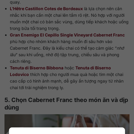
quay.
L’Hêtre Castillon Cotes de Bordeaux
là lựa chọn nên cân
nhắc khi bạn cần một chai lên tầm rõ rệt. Nó hợp với người
muốn một chai có bản sắc vùng, dùng tiếp khách hoặc uống
trong bữa tối trang trọng.
Gran Enemigo El Cepillo Single Vineyard Cabernet Franc
phù hợp cho nhóm khách hàng muốn đi sâu hơn vào
Cabernet Franc. Đây là kiểu chai có thể tạo cảm giác “
nhớ
lâu
” sau khi uống, nhờ độ tập trung, chiều sâu và phong
cách riêng.
Tenuta di Biserno Bibbona
hoặc
Tenuta di Biserno
Lodovico
thích hợp cho người mua quà hoặc tìm một chai
cao cấp có hình ảnh mạnh, dễ gây ấn tượng ngay từ nhãn
chai tới trải nghiệm trong ly.
5. Chọn Cabernet Franc theo món ăn và dịp
dùng