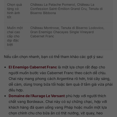
Chọn quà
Château La Patache Pomerol, Château La
Ưu
tặng có
Confession Saint-Émilion Grand Cru, Tenuta di
nh
hình ảnh
Biserno Bibbona
ti
tốt
tr
Muốn một
Château Montrose, Tenuta di Biserno Lodovico,
Ch
chai cao
Gran Enemigo Chacayes Single Vineyard
ph
cấp cho
Cabernet Franc
th
dịp đặc
ấn
biệt
Nếu cần chọn nhanh, bạn có thể tham khảo các gợi ý sau:
El Enemigo Cabernet Franc
là một lựa chọn rất đẹp cho
người muốn bước vào Cabernet Franc theo cách dễ chịu.
Chai này mang phong cách Argentina rõ hơn, trái cây sáng,
dễ cảm, dùng trong bữa tối hoặc làm quà ở tầm giá vừa phải
đều hợp.
Domaine de l’Aurage Le Versant
phù hợp với người thích
chất vang Bordeaux. Chai này có sự chững chạc, hợp với
khách hàng đã quen uống vang Pháp hoặc muốn một lựa
chọn chỉnh chu cho bữa ăn có thịt nướng, vịt quay, heo