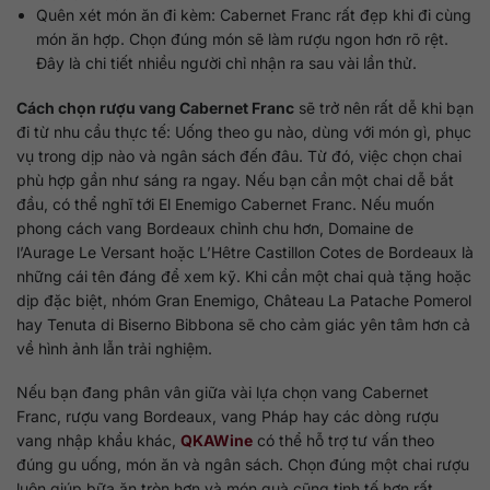
Quên xét món ăn đi kèm: Cabernet Franc rất đẹp khi đi cùng
món ăn hợp. Chọn đúng món sẽ làm rượu ngon hơn rõ rệt.
Đây là chi tiết nhiều người chỉ nhận ra sau vài lần thử.
Cách chọn rượu vang Cabernet Franc
sẽ trở nên rất dễ khi bạn
đi từ nhu cầu thực tế: Uống theo gu nào, dùng với món gì, phục
vụ trong dịp nào và ngân sách đến đâu. Từ đó, việc chọn chai
phù hợp gần như sáng ra ngay. Nếu bạn cần một chai dễ bắt
đầu, có thể nghĩ tới El Enemigo Cabernet Franc. Nếu muốn
phong cách vang Bordeaux chỉnh chu hơn, Domaine de
l’Aurage Le Versant hoặc L’Hêtre Castillon Cotes de Bordeaux là
những cái tên đáng để xem kỹ. Khi cần một chai quà tặng hoặc
dịp đặc biệt, nhóm Gran Enemigo, Château La Patache Pomerol
hay Tenuta di Biserno Bibbona sẽ cho cảm giác yên tâm hơn cả
về hình ảnh lẫn trải nghiệm.
Nếu bạn đang phân vân giữa vài lựa chọn vang Cabernet
Franc, rượu vang Bordeaux, vang Pháp hay các dòng rượu
vang nhập khẩu khác,
QKAWine
có thể hỗ trợ tư vấn theo
đúng gu uống, món ăn và ngân sách. Chọn đúng một chai rượu
luôn giúp bữa ăn tròn hơn và món quà cũng tinh tế hơn rất