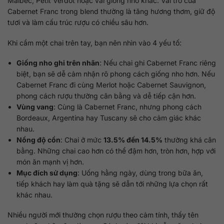
Malbec, Petit Verdot hoặc vài giống nho khác. Vai trò của
Cabernet Franc trong blend thường là tăng hương thơm, giữ độ
tươi và làm cấu trúc rượu có chiều sâu hơn.
Khi cầm một chai trên tay, bạn nên nhìn vào 4 yếu tố:
Giống nho ghi trên nhãn
: Nếu chai ghi Cabernet Franc riêng
biệt, bạn sẽ dễ cảm nhận rõ phong cách giống nho hơn. Nếu
Cabernet Franc đi cùng Merlot hoặc Cabernet Sauvignon,
phong cách rượu thường cân bằng và dễ tiếp cận hơn.
Vùng vang
: Cùng là Cabernet Franc, nhưng phong cách
Bordeaux, Argentina hay Tuscany sẽ cho cảm giác khác
nhau.
Nồng độ cồn
: Chai ở mức
13.5% đến 14.5%
thường khá cân
bằng. Những chai cao hơn có thể đậm hơn, tròn hơn, hợp với
món ăn mạnh vị hơn.
Mục đích sử dụng
: Uống hằng ngày, dùng trong bữa ăn,
tiếp khách hay làm quà tặng sẽ dẫn tới những lựa chọn rất
khác nhau.
Nhiều người mới thường chọn rượu theo cảm tính, thấy tên