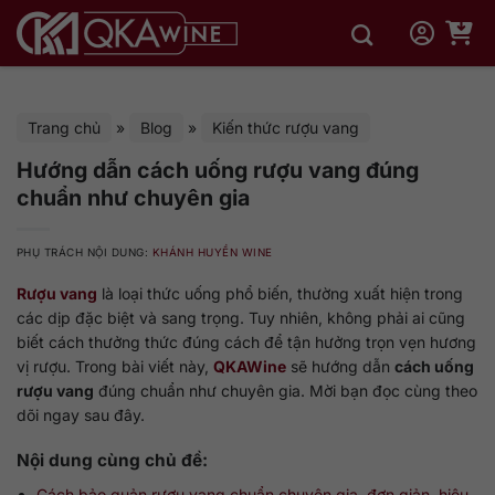
Bỏ
qua
nội
dung
Trang chủ
»
Blog
»
Kiến thức rượu vang
Hướng dẫn cách uống rượu vang đúng
chuẩn như chuyên gia
PHỤ TRÁCH NỘI DUNG:
KHÁNH HUYỀN WINE
Rượu vang
là loại thức uống phổ biến, thường xuất hiện trong
các dịp đặc biệt và sang trọng. Tuy nhiên, không phải ai cũng
biết cách thưởng thức đúng cách để tận hưởng trọn vẹn hương
vị rượu. Trong bài viết này,
QKAWine
sẽ hướng dẫn
cách uống
rượu vang
đúng chuẩn như chuyên gia. Mời bạn đọc cùng theo
dõi ngay sau đây.
Nội dung cùng chủ đề:
Cách bảo quản rượu vang chuẩn chuyên gia, đơn giản, hiệu