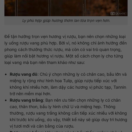
Ly phù hợp giúp hương thơm lan tỏa trọn vẹn hơn.
Để tận hưởng trọn vẹn hương vị rượu, bạn nên chọn những loại
ly uống rượu vang phù hợp. Bởi vì, nó không chỉ ảnh hưởng đến
phong cách thưởng thức rượu, mà còn có vai trò quan trọng,
giúp làm nổi bật hương vị rượu. Một số cách chọn ly cho từng
loại vang mà bạn nên tham khảo như sau:
Rượu vang đỏ
: Chú ý chọn những ly có chân cao, bầu lớn và
miệng ly rộng như hình hoa Tulip, giúp rượu tiếp xúc với
không khí nhiều hơn, làm dậy các hương vị phức tạp, Tannin
trở nên mềm mại hơn.
Rượu vang trắng
: Bạn nên ưu tiên chọn những ly có chân
cao, thân thon, bầu ly hình chữ U và miệng hẹp. Thông
thường, rượu vang trắng không cần tiếp xúc nhiều với không
khí trước khi uống, do vậy, thiết kế này sẽ giúp duy trì hương
vị tươi mới và cân bằng của rượu.