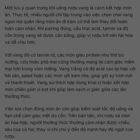
Một lưu ý quan trọng khi uống rượu vang là cách kết hợp món
ăn. Thực tế, nhiều người chỉ tập trung vào việc chọn chai vang
ngon mà quên rằng món ăn đi kèm có thể làm thay đổi hoàn
toàn cảm nhận. Khi pairing đúng, cấu trúc acid, tannin và độ
cồn trong vang sẽ được cân bằng, giúp vị rượu trở nên hài hòa
và dễ chịu hơn.
Với vang đỏ có tannin rõ, các món giàu protein như thịt bò
nướng, cừu hoặc phô mai cứng thường mang lại cảm giác mềm
mại hơn trong vòm miệng. Vang trắng có độ acid cao lại hợp với
hải sản, salad hoặc các món sốt kem nhẹ, giúp giữ sự tươi mát
và thanh thoát. Vang sủi thích hợp dùng khai vị hoặc kết hợp
món chiên giòn vì bọt khí giúp làm sạch vị giác giữa các lần
thưởng thức.
Việc lựa chọn đúng món ăn còn giúp kiểm soát tốc độ uống và
hạn chế cảm giác mệt do cồn. Trên bàn tiệc, khi rượu và món
ăn hòa hợp, người thưởng thức thường cảm nhận được chiều
sâu của cả hai, thay vì chỉ chú ý đến độ mạnh hay độ ngọt của
rượu.