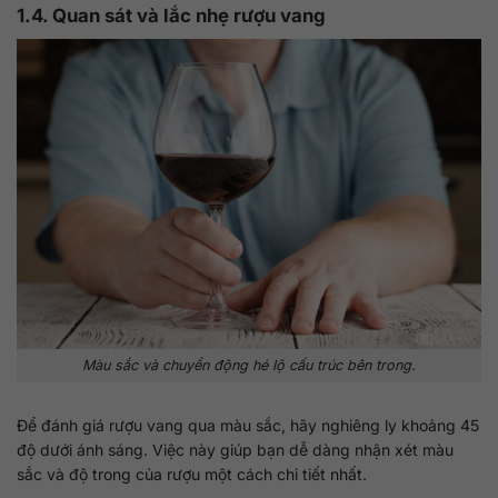
1.4. Quan sát và lắc nhẹ rượu vang
Màu sắc và chuyển động hé lộ cấu trúc bên trong.
Để đánh giá rượu vang qua màu sắc, hãy nghiêng ly khoảng 45
độ dưới ánh sáng. Việc này giúp bạn dễ dàng nhận xét màu
sắc và độ trong của rượu một cách chi tiết nhất.