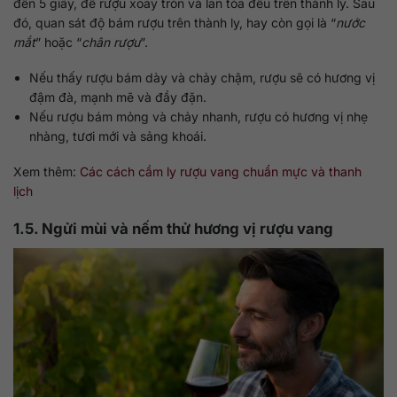
đến 5 giây, để rượu xoay tròn và lan tỏa đều trên thành ly. Sau
đó, quan sát độ bám rượu trên thành ly, hay còn gọi là “
nước
mắt
” hoặc “
chân rượu
”.
Nếu thấy rượu bám dày và chảy chậm, rượu sẽ có hương vị
đậm đà, mạnh mẽ và đầy đặn.
Nếu rượu bám mỏng và chảy nhanh, rượu có hương vị nhẹ
nhàng, tươi mới và sảng khoái.
Xem thêm:
Các cách cầm ly rượu vang chuẩn mực và thanh
lịch
1.5. Ngửi mùi và nếm thử hương vị rượu vang