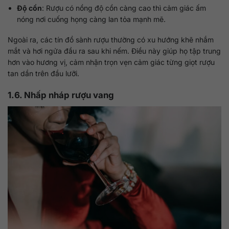
Độ cồn
: Rượu có nồng độ cồn càng cao thì cảm giác ấm
nóng nơi cuống họng càng lan tỏa mạnh mẽ.
Ngoài ra, các tín đồ sành rượu thường có xu hướng khẽ nhắm
mắt và hơi ngửa đầu ra sau khi nếm. Điều này giúp họ tập trung
hơn vào hương vị, cảm nhận trọn vẹn cảm giác từng giọt rượu
tan dần trên đầu lưỡi.
1.6. Nhấp nháp rượu vang