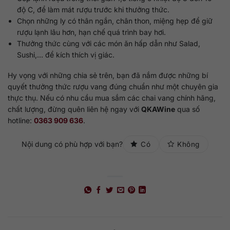
độ C, để làm mát rượu trước khi thưởng thức.
Chọn những ly có thân ngắn, chân thon, miệng hẹp để giữ
rượu lạnh lâu hơn, hạn chế quá trình bay hơi.
Thưởng thức cùng với các món ăn hấp dẫn như Salad,
Sushi,… để kích thích vị giác.
Hy vọng với những chia sẻ trên, bạn đã nắm được những bí
quyết thưởng thức rượu vang đúng chuẩn như một chuyên gia
thực thụ. Nếu có nhu cầu mua sắm các chai vang chính hãng,
chất lượng, đừng quên liên hệ ngay với
QKAWine
qua số
hotline:
0363 909 636
.
Nội dung có phù hợp với bạn?
Có
Không