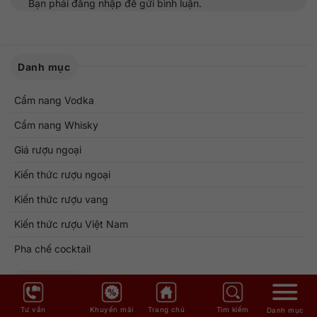
Bạn phải
đăng nhập
để gửi bình luận.
Danh mục
Cẩm nang Vodka
Cẩm nang Whisky
Giá rượu ngoại
Kiến thức rượu ngoại
Kiến thức rượu vang
Kiến thức rượu Việt Nam
Pha chế cocktail
Bài viết mới
Tư vấn
Khuyến mãi
Trang chủ
Tìm kiếm
Danh mục