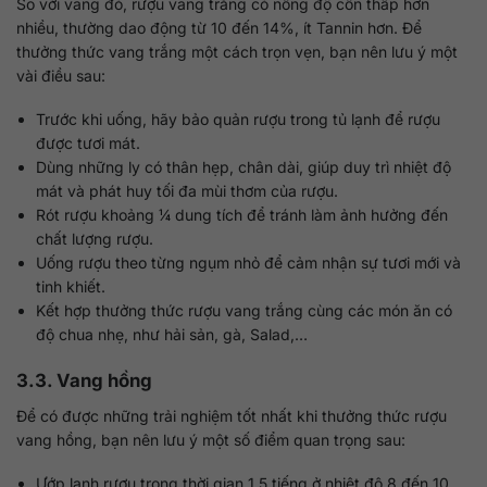
So với vang đỏ, rượu vang trắng có nồng độ cồn thấp hơn
nhiều, thường dao động từ 10 đến 14%, ít Tannin hơn. Để
thưởng thức vang trắng một cách trọn vẹn, bạn nên lưu ý một
vài điều sau:
Trước khi uống, hãy bảo quản rượu trong tủ lạnh để rượu
được tươi mát.
Dùng những ly có thân hẹp, chân dài, giúp duy trì nhiệt độ
mát và phát huy tối đa mùi thơm của rượu.
Rót rượu khoảng ¼ dung tích để tránh làm ảnh hưởng đến
chất lượng rượu.
Uống rượu theo từng ngụm nhỏ để cảm nhận sự tươi mới và
tinh khiết.
Kết hợp thưởng thức rượu vang trắng cùng các món ăn có
độ chua nhẹ, như hải sản, gà, Salad,…
3.3. Vang hồng
Để có được những trải nghiệm tốt nhất khi thưởng thức rượu
vang hồng, bạn nên lưu ý một số điểm quan trọng sau:
Ướp lạnh rượu trong thời gian 1,5 tiếng ở nhiệt độ 8 đến 10