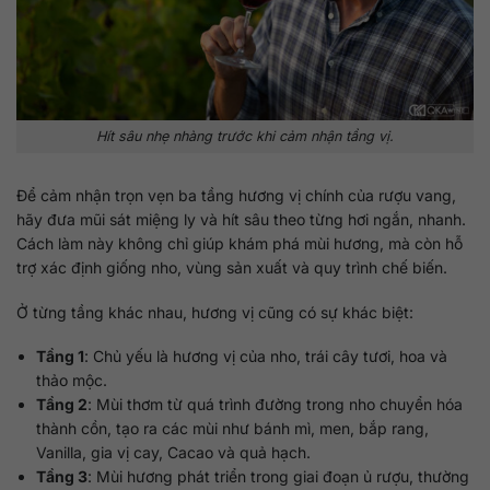
Hít sâu nhẹ nhàng trước khi cảm nhận tầng vị.
Để cảm nhận trọn vẹn ba tầng hương vị chính của rượu vang,
hãy đưa mũi sát miệng ly và hít sâu theo từng hơi ngắn, nhanh.
Cách làm này không chỉ giúp khám phá mùi hương, mà còn hỗ
trợ xác định giống nho, vùng sản xuất và quy trình chế biến.
Ở từng tầng khác nhau, hương vị cũng có sự khác biệt:
Tầng 1
: Chủ yếu là hương vị của nho, trái cây tươi, hoa và
thảo mộc.
Tầng 2
: Mùi thơm từ quá trình đường trong nho chuyển hóa
thành cồn, tạo ra các mùi như bánh mì, men, bắp rang,
Vanilla, gia vị cay, Cacao và quả hạch.
Tầng 3
: Mùi hương phát triển trong giai đoạn ủ rượu, thường