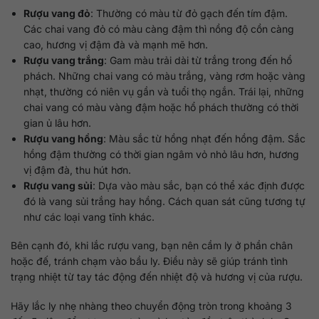
Rượu vang đỏ
: Thường có màu từ đỏ gạch đến tím đậm.
Các chai vang đỏ có màu càng đậm thì nồng độ cồn càng
cao, hương vị đậm đà và mạnh mẽ hơn.
Rượu vang trắng
: Gam màu trải dài từ trắng trong đến hổ
phách. Những chai vang có màu trắng, vàng rơm hoặc vàng
nhạt, thường có niên vụ gần và tuổi thọ ngắn. Trái lại, những
chai vang có màu vàng đậm hoặc hổ phách thường có thời
gian ủ lâu hơn.
Rượu vang hồng
: Màu sắc từ hồng nhạt đến hồng đậm. Sắc
hồng đậm thường có thời gian ngâm vỏ nhỏ lâu hơn, hương
vị đậm đà, thu hút hơn.
Rượu vang sủi
: Dựa vào màu sắc, bạn có thể xác định được
đó là vang sủi trắng hay hồng. Cách quan sát cũng tương tự
như các loại vang tĩnh khác.
Bên cạnh đó, khi lắc rượu vang, bạn nên cầm ly ở phần chân
hoặc đế, tránh chạm vào bầu ly. Điều này sẽ giúp tránh tình
trạng nhiệt từ tay tác động đến nhiệt độ và hương vị của rượu.
Hãy lắc ly nhẹ nhàng theo chuyển động tròn trong khoảng 3