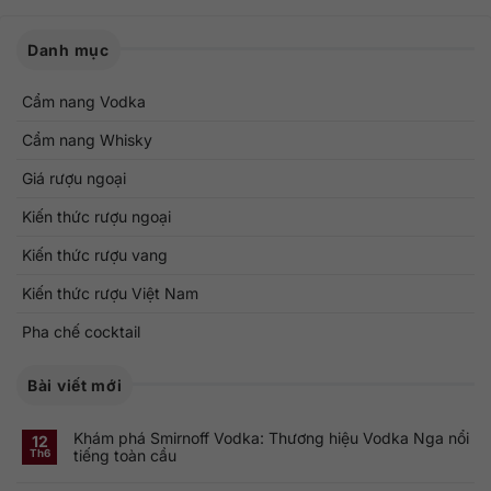
Danh mục
Cẩm nang Vodka
Cẩm nang Whisky
Giá rượu ngoại
Kiến thức rượu ngoại
Kiến thức rượu vang
Kiến thức rượu Việt Nam
Pha chế cocktail
Bài viết mới
Khám phá Smirnoff Vodka: Thương hiệu Vodka Nga nổi
12
tiếng toàn cầu
Th6
Không
có