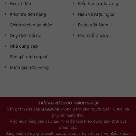
Hỏi và đáp
Kiến thức rượu vang
Kiểm tra đơn hàng
Hiểu về rượu ngoại
Chính sách giao nhận
Rượu Việt Nam
Quy định đổi trả
Pha chế Cocktail
Nhà cung cấp
Báo giá rượu ngoại
Đánh giá rượu vang
THƯỞNG RƯỢU CÓ TRÁCH NHIỆM
Sản phẩm rượu tại
QKAWine
không dành cho người dưới 18 tuổi và
phụ nữ mang thai.
Việc mua hàng yêu cầu xác minh độ tuổi theo đúng quy định của
pháp luật.
Bằng việc sử dụng website
qkawine.com
, bạn đồng ý với
Điều khoản