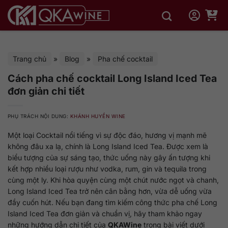
Bỏ
qua
nội
dung
Trang chủ
»
Blog
»
Pha chế cocktail
Cách pha chế cocktail Long Island Iced Tea
đơn giản chi tiết
PHỤ TRÁCH NỘI DUNG:
KHÁNH HUYỀN WINE
Một loại Cocktail nổi tiếng vì sự độc đáo, hương vị mạnh mẽ
không đâu xa lạ, chính là Long Island Iced Tea. Được xem là
biểu tượng của sự sáng tạo, thức uống này gây ấn tượng khi
kết hợp nhiều loại rượu như vodka, rum, gin và tequila trong
cùng một ly. Khi hòa quyện cùng một chút nước ngọt và chanh,
Long Island Iced Tea trở nên cân bằng hơn, vừa dễ uống vừa
đầy cuốn hút. Nếu bạn đang tìm kiếm công thức pha chế Long
Island Iced Tea đơn giản và chuẩn vị, hãy tham khảo ngay
những hướng dẫn chi tiết của
QKAWine
trong bài viết dưới