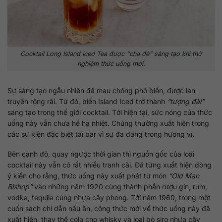
Cocktail Long Island Iced Tea được
“cha đẻ”
sáng tạo khi thử
nghiệm thức uống mới.
Sự sáng tạo ngẫu nhiên đã mau chóng phổ biến, được lan
truyền rộng rãi. Từ đó, biến Island Iced trở thành
“tượng đài”
sáng tạo trong thế giới cocktail. Tới hiện tại, sức nóng của thức
uống này vẫn chưa hề hạ nhiệt. Chúng thường xuất hiện trong
các sự kiện đặc biệt tại bar vì sự đa dạng trong hương vị.
Bên cạnh đó, quay ngược thời gian thì nguồn gốc của loại
cocktail này vẫn có rất nhiều tranh cãi. Đã từng xuất hiện dòng
ý kiến cho rằng, thức uống này xuất phát từ món
“Old Man
Bishop”
vào những năm 1920 cùng thành phần rượu gin, rum,
vodka, tequila cùng nhựa cây phong. Tới năm 1960, trong một
cuốn sách chỉ dẫn nấu ăn, công thức mới về thức uống này đã
xuất hiện, thay thế cola cho whisky và loại bỏ siro nhựa cây