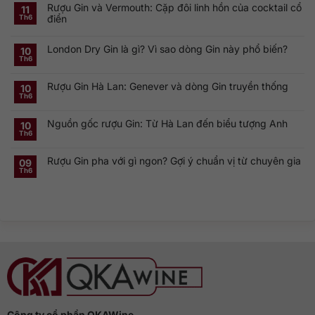
Rượu Gin và Vermouth: Cặp đôi linh hồn của cocktail cổ
bình
11
luận
điển
Th6
ở
Khám
Không
phá
có
Smirnoff
London Dry Gin là gì? Vì sao dòng Gin này phổ biến?
bình
10
Vodka:
luận
Th6
Thương
ở
Không
hiệu
Rượu
có
Vodka
Gin
bình
Nga
Rượu Gin Hà Lan: Genever và dòng Gin truyền thống
và
luận
10
nổi
ở
Vermouth:
Th6
tiếng
Không
London
Cặp
toàn
có
Dry
đôi
cầu
bình
Gin
linh
Nguồn gốc rượu Gin: Từ Hà Lan đến biểu tượng Anh
luận
10
là
hồn
ở
gì?
của
Th6
Không
Rượu
Vì
cocktail
có
Gin
sao
cổ
bình
Hà
dòng
điển
Rượu Gin pha với gì ngon? Gợi ý chuẩn vị từ chuyên gia
luận
09
Lan:
Gin
ở
Genever
này
Th6
Không
Nguồn
và
phổ
có
gốc
dòng
biến?
bình
rượu
Gin
luận
Gin:
truyền
ở
Từ
thống
Rượu
Hà
Gin
Lan
pha
đến
với
biểu
gì
tượng
ngon?
Anh
Gợi
ý
chuẩn
vị
từ
chuyên
gia
Công ty cổ phần QKAWine