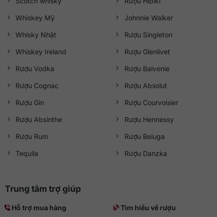
Scotch whisky
Rượu Hibiki
Whiskey Mỹ
Johnnie Walker
Whisky Nhật
Rượu Singleton
Whiskey Ireland
Rượu Glenlivet
Rượu Vodka
Rượu Balvenie
Rượu Cognac
Rượu Absolut
Rượu Gin
Rượu Courvoisier
Rượu Absinthe
Rượu Hennessy
Rượu Rum
Rượu Beluga
Tequila
Rượu Danzka
Trung tâm trợ giúp
Hỗ trợ mua hàng
Tìm hiểu về rượu