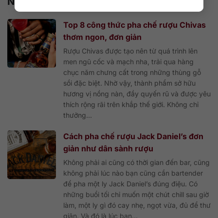
Nội dung cùng chủ đề
Top 8 công thức pha chế rượu Chivas
thơm ngon, đơn giản
Rượu Chivas được tạo nên từ quá trình lên
men ngũ cốc và mạch nha, trải qua hàng
chục năm chưng cất trong những thùng gỗ
sồi đặc biệt. Nhờ vậy, thành phẩm sở hữu
hương vị nồng nàn, đầy quyến rũ và được yêu
thích rộng rãi trên khắp thế giới. Không chỉ
thưởng...
Cách pha chế rượu Jack Daniel’s đơn
giản như dân sành rượu
Không phải ai cũng có thời gian đến bar, cũng
không phải lúc nào bạn cũng cần bartender
để pha một ly Jack Daniel’s đúng điệu. Có
những buổi tối chỉ muốn một chút chill sau giờ
làm, một ly gì đó cay nhẹ, ngọt vừa, đủ để thư
giãn. Và đó là lúc bạn...