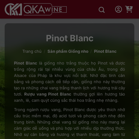
Bỏ
qua
nội
dung
Pinot Blanc
Trang chủ
/
Sản phẩm Giống nho
/
Pinot Blanc
Pinot Blanc
là giống nho trắng thuộc họ Pinot và được
trồng rộng rãi tại nhiều vùng của châu Âu, trong đó
Alsace của Pháp là khu vực nổi bật. Nhờ đặc tính cân
bằng và phong cách dễ tiếp cận, giống nho này thường
tạo ra những chai vang trắng thanh lịch với hương trái cây
tươi.
Rượu vang Pinot Blanc
thường gợi lên hương táo
xanh, lê, cam quýt cùng sắc thái hoa trắng nhẹ nhàng.
Trong ngành rượu vang, Pinot Blanc được yêu thích nhờ
cấu trúc mềm mại, độ acid tươi và phong cách nhẹ đến
trung bình. Những chai vang từ giống nho này mang lại
cảm giác dễ uống và phù hợp với nhiều dịp thưởng thức.
Nhờ sự cân bằng và hương vị thanh thoát, vang làm từ