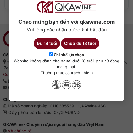
Thêm vào giỏ hàng
Thêm vào giỏ hàng
Chào mừng bạn đến với qkawine.com
Vui lòng xác nhận trước khi bắt đầu
Đủ 18 tuổi
Chưa đủ 18 tuổi
Công ty cổ phần QKAWine
Ghi nhớ lựa chọn
Website không dành cho người dưới 18 tuổi, phụ nữ đang
Địa chỉ:
Tầng 1, số 12A, lô TT02, KĐT HDMon (Hải Đăng City),
mang thai.
Phường Mỹ Đình 2, Quận Nam Từ Liêm, Thành phố Hà Nội
(
Thưởng thức có trách nhiệm
Google Maps
)
Điện thoại:
0363 909 636
Email:
sales@qkawine.com
Chứng nhận kinh doanh
Mã số doanh nghiệp: 0110385539 - QKAWine JSC
Giấy phép bán lẻ rượu: 04/GP-UBND
QKAWine - Chuyên rượu ngoại hàng đầu Việt Nam
Về chúng tôi