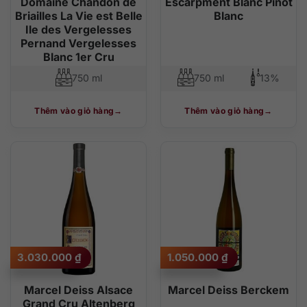
Domaine Chandon de
Escarpment Blanc Pinot
Briailles La Vie est Belle
Blanc
Ile des Vergelesses
Pernand Vergelesses
Blanc 1er Cru
750 ml
750 ml
13%
Thêm vào giỏ hàng
Thêm vào giỏ hàng
3.030.000
₫
1.050.000
₫
Marcel Deiss Alsace
Marcel Deiss Berckem
Grand Cru Altenberg