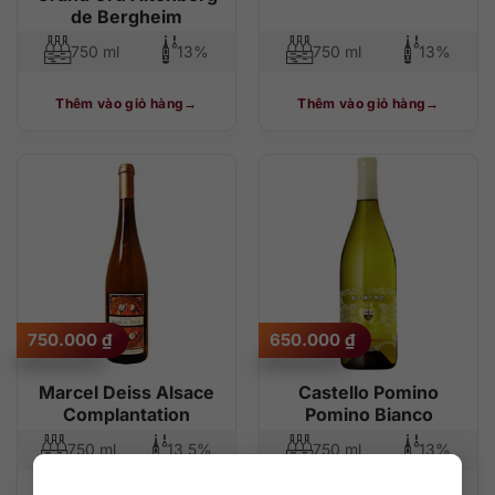
de Bergheim
750 ml
13%
750 ml
13%
Thêm vào giỏ hàng
Thêm vào giỏ hàng
750.000
₫
650.000
₫
Marcel Deiss Alsace
Castello Pomino
Complantation
Pomino Bianco
750 ml
13,5%
750 ml
13%