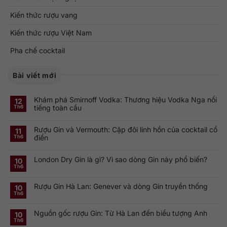
Kiến thức rượu vang
Kiến thức rượu Việt Nam
Pha chế cocktail
Bài viết mới
Khám phá Smirnoff Vodka: Thương hiệu Vodka Nga nổi
12
tiếng toàn cầu
Th6
Không
có
Rượu Gin và Vermouth: Cặp đôi linh hồn của cocktail cổ
bình
11
luận
điển
Th6
ở
Khám
Không
phá
có
Smirnoff
London Dry Gin là gì? Vì sao dòng Gin này phổ biến?
bình
10
Vodka:
luận
Th6
Thương
ở
Không
hiệu
Rượu
có
Vodka
Gin
bình
Nga
Rượu Gin Hà Lan: Genever và dòng Gin truyền thống
và
luận
10
nổi
ở
Vermouth:
Th6
tiếng
Không
London
Cặp
toàn
có
Dry
đôi
cầu
bình
Gin
linh
Nguồn gốc rượu Gin: Từ Hà Lan đến biểu tượng Anh
luận
10
là
hồn
ở
gì?
của
Th6
Không
Rượu
Vì
cocktail