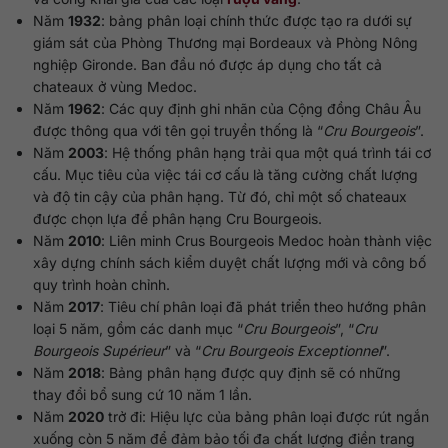
Năm
1932
: bảng phân loại chính thức được tạo ra dưới sự
giám sát của Phòng Thương mại Bordeaux và Phòng Nông
nghiệp Gironde. Ban đầu nó được áp dụng cho tất cả
chateaux ở vùng Medoc.
Năm
1962
: Các quy định ghi nhãn của Cộng đồng Châu Âu
được thông qua với tên gọi truyền thống là “
Cru Bourgeois
”.
Năm
2003
: Hệ thống phân hạng trải qua một quá trình tái cơ
cấu. Mục tiêu của việc tái cơ cấu là tăng cường chất lượng
và độ tin cậy của phân hạng. Từ đó, chỉ một số chateaux
được chọn lựa để phân hạng Cru Bourgeois.
Năm
2010
: Liên minh Crus Bourgeois Medoc hoàn thành việc
xây dựng chính sách kiểm duyệt chất lượng mới và công bố
quy trình hoàn chỉnh.
Năm
2017
: Tiêu chí phân loại đã phát triển theo hướng phân
loại 5 năm, gồm các danh mục “
Cru Bourgeois
”, “
Cru
Bourgeois Supérieur
” và “
Cru Bourgeois Exceptionnel
”.
Năm
2018
: Bảng phân hạng được quy định sẽ có những
thay đổi bổ sung cứ 10 năm 1 lần.
Năm
2020
trở đi: Hiệu lực của bảng phân loại được rút ngắn
xuống còn 5 năm để đảm bảo tối đa chất lượng điền trang