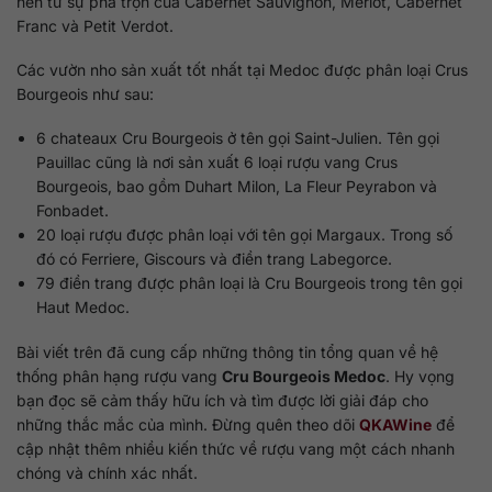
nên từ sự pha trộn của Cabernet Sauvignon, Merlot, Cabernet
Franc và Petit Verdot.
Các vườn nho sản xuất tốt nhất tại Medoc được phân loại Crus
Bourgeois như sau:
6 chateaux Cru Bourgeois ở tên gọi Saint-Julien. Tên gọi
Pauillac cũng là nơi sản xuất 6 loại rượu vang Crus
Bourgeois, bao gồm Duhart Milon, La Fleur Peyrabon và
Fonbadet.
20 loại rượu được phân loại với tên gọi Margaux. Trong số
đó có Ferriere, Giscours và điền trang Labegorce.
79 điền trang được phân loại là Cru Bourgeois trong tên gọi
Haut Medoc.
Bài viết trên đã cung cấp những thông tin tổng quan về hệ
thống phân hạng rượu vang
Cru Bourgeois Medoc
. Hy vọng
bạn đọc sẽ cảm thấy hữu ích và tìm được lời giải đáp cho
những thắc mắc của mình. Đừng quên theo dõi
QKAWine
để
cập nhật thêm nhiều kiến thức về rượu vang một cách nhanh
chóng và chính xác nhất.