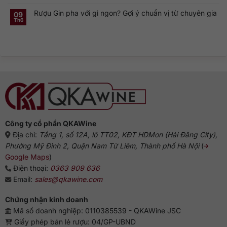
có
Gin
sao
cổ
bình
Hà
dòng
điển
Rượu Gin pha với gì ngon? Gợi ý chuẩn vị từ chuyên gia
luận
09
Lan:
Gin
ở
Genever
này
Th6
Không
Nguồn
và
phổ
có
gốc
dòng
biến?
bình
rượu
Gin
luận
Gin:
truyền
ở
Từ
thống
Rượu
Hà
Gin
Lan
pha
đến
với
biểu
gì
tượng
ngon?
Anh
Gợi
ý
chuẩn
vị
từ
chuyên
gia
Công ty cổ phần QKAWine
Địa chỉ:
Tầng 1, số 12A, lô TT02, KĐT HDMon (Hải Đăng City),
Phường Mỹ Đình 2, Quận Nam Từ Liêm, Thành phố Hà Nội
(
Google Maps
)
Điện thoại:
0363 909 636
Email:
sales@qkawine.com
Chứng nhận kinh doanh
Mã số doanh nghiệp: 0110385539 - QKAWine JSC
Giấy phép bán lẻ rượu: 04/GP-UBND