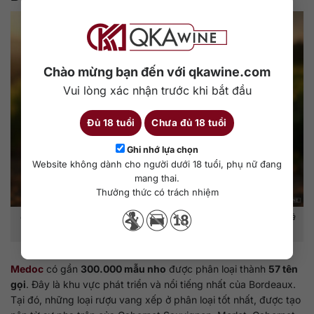
Chào mừng bạn đến với qkawine.com
Vui lòng xác nhận trước khi bắt đầu
Đủ 18 tuổi
Chưa đủ 18 tuổi
Ghi nhớ lựa chọn
Website không dành cho người dưới 18 tuổi, phụ nữ đang
mang thai.
Thưởng thức có trách nhiệm
Các chateau tại Medoc được phân loại theo tên gọi, chất lượng và
hồ sơ sản xuất.
Medoc
có gần
300.000 mẫu nho
được phân loại thành
57 tên
gọi
. Đây là khu vực phát triển và nổi tiếng nhất của Bordeaux.
Tại đó, những loại rượu vang xếp ở phân loại tốt nhất, được tạo