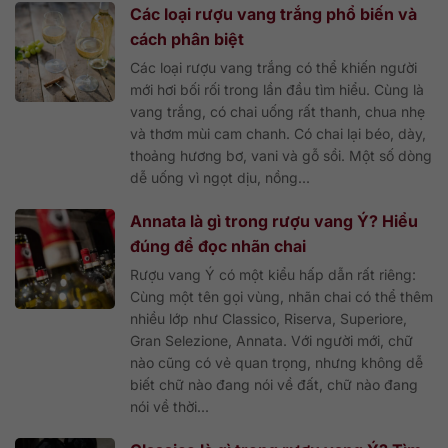
Các loại rượu vang trắng phổ biến và
cách phân biệt
Các loại rượu vang trắng có thể khiến người
mới hơi bối rối trong lần đầu tìm hiểu. Cùng là
vang trắng, có chai uống rất thanh, chua nhẹ
và thơm mùi cam chanh. Có chai lại béo, dày,
thoảng hương bơ, vani và gỗ sồi. Một số dòng
dễ uống vì ngọt dịu, nồng...
Annata là gì trong rượu vang Ý? Hiểu
đúng để đọc nhãn chai
Rượu vang Ý có một kiểu hấp dẫn rất riêng:
Cùng một tên gọi vùng, nhãn chai có thể thêm
nhiều lớp như Classico, Riserva, Superiore,
Gran Selezione, Annata. Với người mới, chữ
nào cũng có vẻ quan trọng, nhưng không dễ
biết chữ nào đang nói về đất, chữ nào đang
nói về thời...