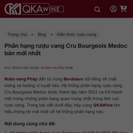
Bỏ
qua
nội
dung
Trang chủ
»
Blog
»
Kiến thức rượu vang
Phân hạng rượu vang Cru Bourgeois Medoc
bản mới nhất
PHỤ TRÁCH NỘI DUNG:
KHÁNH HUYỀN WINE
Rượu vang Pháp
đến từ vùng
Bordeaux
nổi tiếng về chất
lượng và hương vị tuyệt hảo. Hệ thống phân hạng rượu vang
Cru Bourgeois Medoc được thành lập năm 1932 và trở thành
một trong những phân hạng quan trọng nhất trong lĩnh vực
rượu vang. Trong bài viết dưới đây, hãy cùng
QKAWine
tìm
hiểu thông tin mới nhất về hệ thống phân hạng này.
Nội dung cùng chủ đề:
Hệ thống phân hạng vang Bordeaux chi tiết từ 1855 đến nay