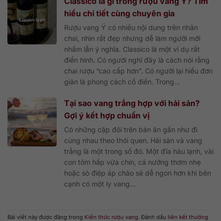
Classico là gì trong rượu vang Ý? Tìm
hiểu chi tiết cùng chuyên gia
Rượu vang Ý có nhiều nội dung trên nhãn
chai, nhìn rất đẹp nhưng dễ làm người mới
nhầm lẫn ý nghĩa. Classico là một ví dụ rất
điển hình. Có người nghĩ đây là cách nói rằng
chai rượu “cao cấp hơn”. Có người lại hiểu đơn
giản là phong cách cổ điển. Trong...
Tại sao vang trắng hợp với hải sản?
Gợi ý kết hợp chuẩn vị
Có những cặp đôi trên bàn ăn gần như đi
cùng nhau theo thói quen. Hải sản và vang
trắng là một trong số đó. Một đĩa hàu lạnh, vài
con tôm hấp vừa chín, cá nướng thơm nhẹ
hoặc sò điệp áp chảo sẽ dễ ngon hơn khi bên
cạnh có một ly vang...
Bài viết này được đăng trong
Kiến thức rượu vang
. Đánh dấu
liên kết thường