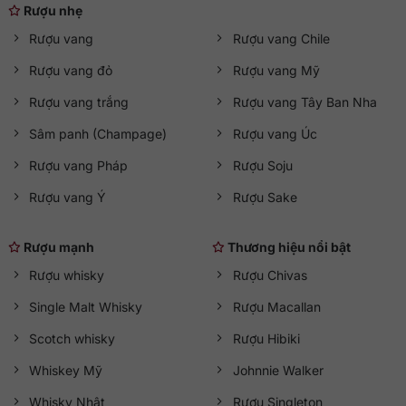
Rượu nhẹ
Rượu vang
Rượu vang Chile
Rượu vang đỏ
Rượu vang Mỹ
Rượu vang trắng
Rượu vang Tây Ban Nha
Sâm panh (Champage)
Rượu vang Úc
Rượu vang Pháp
Rượu Soju
Rượu vang Ý
Rượu Sake
Rượu mạnh
Thương hiệu nổi bật
Rượu whisky
Rượu Chivas
Single Malt Whisky
Rượu Macallan
Scotch whisky
Rượu Hibiki
Whiskey Mỹ
Johnnie Walker
Whisky Nhật
Rượu Singleton