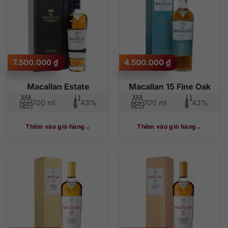
7.500.000
₫
4.500.000
₫
Macallan Estate
Macallan 15 Fine Oak
700 ml
43%
700 ml
43%
Thêm vào giỏ hàng
Thêm vào giỏ hàng