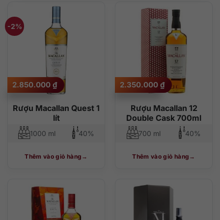
-2%
Giá
Giá
2.850.000
₫
2.350.000
₫
gốc
hiện
là:
tại
2.900.000 ₫.
là:
Rượu Macallan Quest 1
Rượu Macallan 12
2.850.000 ₫.
lít
Double Cask 700ml
1000 ml
40%
700 ml
40%
Thêm vào giỏ hàng
Thêm vào giỏ hàng