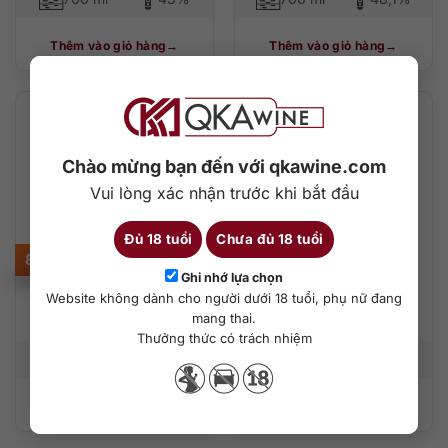
Thêm vào giỏ hàng
Thêm vào giỏ hàng
Chào mừng bạn đến với qkawine.com
Vui lòng xác nhận trước khi bắt đầu
Đủ 18 tuổi
Chưa đủ 18 tuổi
8.500.000
₫
2.200.000
₫
Ghi nhớ lựa chọn
Website không dành cho người dưới 18 tuổi, phụ nữ đang
Rượu Macallan 18
Rượu Macallan Quest
mang thai.
Double Cask 700ml
700ml
Thưởng thức có trách nhiệm
700 ml
43%
700 ml
40%
Thêm vào giỏ hàng
Thêm vào giỏ hàng