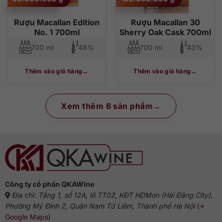
Rượu Macallan Edition
Rượu Macallan 30
No. 1 700ml
Sherry Oak Cask 700ml
700 ml
48%
700 ml
43%
Thêm vào giỏ hàng
Thêm vào giỏ hàng
Xem thêm 6 sản phẩm
Công ty cổ phần QKAWine
Địa chỉ:
Tầng 1, số 12A, lô TT02, KĐT HDMon (Hải Đăng City),
Phường Mỹ Đình 2, Quận Nam Từ Liêm, Thành phố Hà Nội
(
Google Maps
)