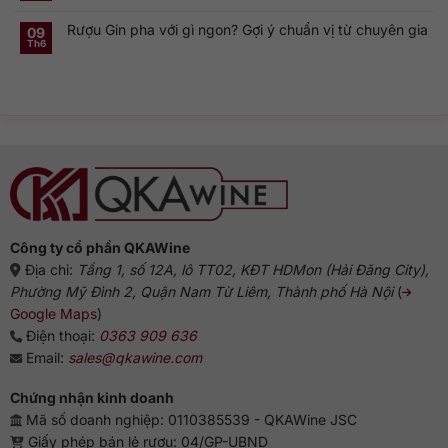
có
Gin
sao
cổ
bình
Hà
dòng
điển
Rượu Gin pha với gì ngon? Gợi ý chuẩn vị từ chuyên gia
luận
09
Lan:
Gin
ở
Genever
này
Th6
Không
Nguồn
và
phổ
có
gốc
dòng
biến?
bình
rượu
Gin
luận
Gin:
truyền
ở
Từ
thống
Rượu
Hà
Gin
Lan
pha
đến
với
biểu
gì
tượng
ngon?
Anh
Gợi
ý
chuẩn
vị
từ
chuyên
gia
Công ty cổ phần QKAWine
Địa chỉ:
Tầng 1, số 12A, lô TT02, KĐT HDMon (Hải Đăng City),
Phường Mỹ Đình 2, Quận Nam Từ Liêm, Thành phố Hà Nội
(
Google Maps
)
Điện thoại:
0363 909 636
Email:
sales@qkawine.com
Chứng nhận kinh doanh
Mã số doanh nghiệp: 0110385539 - QKAWine JSC
Giấy phép bán lẻ rượu: 04/GP-UBND