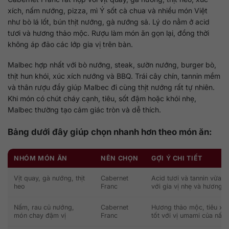
xích, nấm nướng, pizza, mì Ý sốt cà chua và nhiều món Việt
như bò lá lốt, bún thịt nướng, gà nướng sả. Lý do nằm ở acid
tươi và hương thảo mộc. Rượu làm món ăn gọn lại, đồng thời
không áp đảo các lớp gia vị trên bàn.
Malbec hợp nhất với bò nướng, steak, sườn nướng, burger bò,
thịt hun khói, xúc xích nướng và BBQ. Trái cây chín, tannin mềm
và thân rượu đầy giúp Malbec đi cùng thịt nướng rất tự nhiên.
Khi món có chút cháy cạnh, tiêu, sốt đậm hoặc khói nhẹ,
Malbec thường tạo cảm giác tròn và dễ thích.
Bảng dưới đây giúp chọn nhanh hơn theo món ăn:
NHÓM MÓN ĂN
NÊN CHỌN
GỢI Ý CHI TIẾT
Vịt quay, gà nướng, thịt
Cabernet
Acid tươi và tannin vừa 
heo
Franc
với gia vị nhẹ và hương 
Nấm, rau củ nướng,
Cabernet
Hương thảo mộc, tiêu xan
món chay đậm vị
Franc
tốt với vị umami của nấm