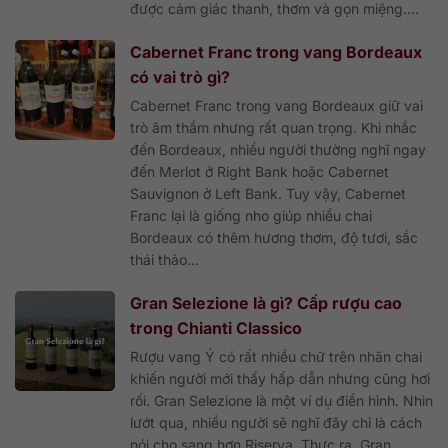
được cảm giác thanh, thơm và gọn miệng....
Cabernet Franc trong vang Bordeaux
có vai trò gì?
Cabernet Franc trong vang Bordeaux giữ vai
trò âm thầm nhưng rất quan trọng. Khi nhắc
đến Bordeaux, nhiều người thường nghĩ ngay
đến Merlot ở Right Bank hoặc Cabernet
Sauvignon ở Left Bank. Tuy vậy, Cabernet
Franc lại là giống nho giúp nhiều chai
Bordeaux có thêm hương thơm, độ tươi, sắc
thái thảo...
Gran Selezione là gì? Cấp rượu cao
trong Chianti Classico
Rượu vang Ý có rất nhiều chữ trên nhãn chai
khiến người mới thấy hấp dẫn nhưng cũng hơi
rối. Gran Selezione là một ví dụ điển hình. Nhìn
lướt qua, nhiều người sẽ nghĩ đây chỉ là cách
nói cho sang hơn Riserva. Thực ra, Gran