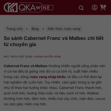
Bỏ
qua
nội
dung
Trang chủ
»
Blog
»
Kiến thức rượu vang
So sánh Cabernet Franc và Malbec chi tiết
từ chuyên gia
PHỤ TRÁCH NỘI DUNG:
KHÁNH HUYỀN WINE
Cabernet Franc và Malbec
thường khiến người uống phân vân
vì cả hai đều là giống nho đỏ có cá tính rõ, xuất hiện nhiều
trong các dòng
rượu vang nhập khẩu
và đều có thể đem lại
trải nghiệm rất cuốn hút. Tuy nhiên, cảm giác trong ly lại gần
như đi theo hai hướng khác nhau. Cabernet Franc thanh hơn,
acid tươi hơn, hương thảo mộc và tiêu xanh rõ hơn. Malbec
thường tròn hơn, đậm hơn, nhiều trái cây chín, mận đen, cacao
và cảm giác mềm mại hơn.