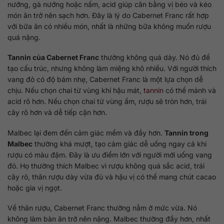
nướng, gà nướng hoặc nấm, acid giúp cân bằng vị béo và kéo
món ăn trở nên sạch hơn. Đây là lý do Cabernet Franc rất hợp
với bữa ăn có nhiều món, nhất là những bữa không muốn rượu
quá nặng.
Tannin của Cabernet Franc
thường không quá dày. Nó đủ để
tạo cấu trúc, nhưng không làm miệng khô nhiều. Với người thích
vang đỏ có độ bám nhẹ, Cabernet Franc là một lựa chọn dễ
chịu. Nếu chọn chai từ vùng khí hậu mát,
tannin
có thể mảnh và
acid rõ hơn. Nếu chọn chai từ vùng ấm, rượu sẽ tròn hơn, trái
cây rõ hơn và dễ tiếp cận hơn.
Malbec lại đem đến cảm giác mềm và đầy hơn.
Tannin trong
Malbec
thường khá mượt, tạo cảm giác dễ uống ngay cả khi
rượu có màu đậm. Đây là ưu điểm lớn với người mới uống vang
đỏ. Họ thường thích Malbec vì rượu không quá sắc acid, trái
cây rõ, thân rượu dày vừa đủ và hậu vị có thể mang chút cacao
hoặc gia vị ngọt.
Về thân rượu, Cabernet Franc thường nằm ở mức vừa. Nó
không làm bàn ăn trở nên nặng. Malbec thường đầy hơn, nhất