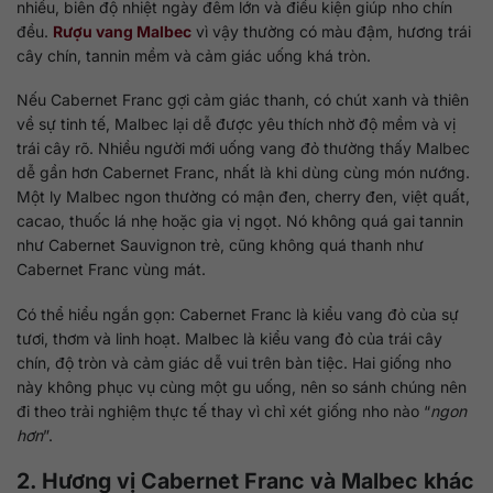
nhiều, biên độ nhiệt ngày đêm lớn và điều kiện giúp nho chín
đều.
Rượu vang Malbec
vì vậy thường có màu đậm, hương trái
cây chín, tannin mềm và cảm giác uống khá tròn.
Nếu Cabernet Franc gợi cảm giác thanh, có chút xanh và thiên
về sự tinh tế, Malbec lại dễ được yêu thích nhờ độ mềm và vị
trái cây rõ. Nhiều người mới uống vang đỏ thường thấy Malbec
dễ gần hơn Cabernet Franc, nhất là khi dùng cùng món nướng.
Một ly Malbec ngon thường có mận đen, cherry đen, việt quất,
cacao, thuốc lá nhẹ hoặc gia vị ngọt. Nó không quá gai tannin
như Cabernet Sauvignon trẻ, cũng không quá thanh như
Cabernet Franc vùng mát.
Có thể hiểu ngắn gọn: Cabernet Franc là kiểu vang đỏ của sự
tươi, thơm và linh hoạt. Malbec là kiểu vang đỏ của trái cây
chín, độ tròn và cảm giác dễ vui trên bàn tiệc. Hai giống nho
này không phục vụ cùng một gu uống, nên so sánh chúng nên
đi theo trải nghiệm thực tế thay vì chỉ xét giống nho nào “
ngon
hơn
”.
2. Hương vị Cabernet Franc và Malbec khác