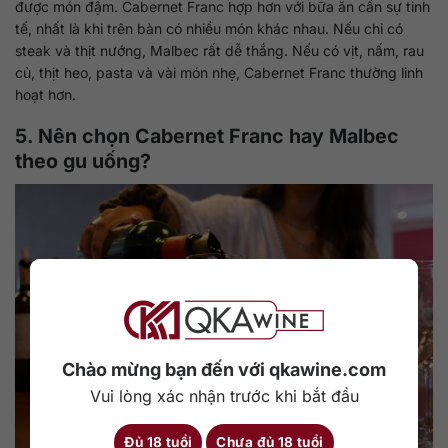
được món đậm. Cabernet Franc hợp hơn với bữa ăn cần sự tinh
tế, nhất là khi trên bàn có nhiều món khác nhau. Nếu chỉ có
steak và thịt nướng, Malbec rất dễ thắng. Nếu có vịt, nấm, rau
củ, thịt heo, pasta và vài món nhẹ, Cabernet Franc thường linh
hoạt hơn.
5. Nên chọn Cabernet Franc hay Malbec
theo gu uống?
Chào mừng bạn đến với qkawine.com
Vui lòng xác nhận trước khi bắt đầu
Đủ 18 tuổi
Chưa đủ 18 tuổi