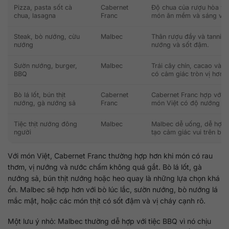
Pizza, pasta sốt cà
Cabernet
Độ chua của rượu hòa với
chua, lasagna
Franc
món ăn mềm và sáng vị 
Steak, bò nướng, cừu
Malbec
Thân rượu đầy và tannin 
nướng
nướng và sốt đậm.
Sườn nướng, burger,
Malbec
Trái cây chín, cacao và 
BBQ
có cảm giác tròn vị hơn.
Bò lá lốt, bún thịt
Cabernet
Cabernet Franc hợp với r
nướng, gà nướng sả
Franc
món Việt có độ nướng rõ
Tiệc thịt nướng đông
Malbec
Malbec dễ uống, dễ hợp n
người
tạo cảm giác vui trên bàn 
Với món Việt, Cabernet Franc thường hợp hơn khi món có rau
thơm, vị nướng và nước chấm không quá gắt. Bò lá lốt, gà
nướng sả, bún thịt nướng hoặc heo quay là những lựa chọn khá
ổn. Malbec sẽ hợp hơn với bò lúc lắc, sườn nướng, bò nướng lá
mắc mật, hoặc các món thịt có sốt đậm và vị cháy cạnh rõ.
Một lưu ý nhỏ: Malbec thường dễ hợp với tiệc BBQ vì nó chịu