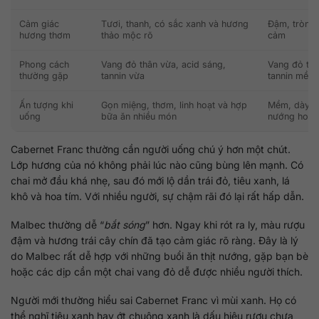
Cảm giác
Tươi, thanh, có sắc xanh và hương
Đậm, tròn, 
hương thơm
thảo mộc rõ
cảm
Phong cách
Vang đỏ thân vừa, acid sáng,
Vang đỏ thâ
thường gặp
tannin vừa
tannin mềm, 
Ấn tượng khi
Gọn miệng, thơm, linh hoạt và hợp
Mềm, dày, 
uống
bữa ăn nhiều món
nướng hoặ
Cabernet Franc thường cần người uống chú ý hơn một chút.
Lớp hương của nó không phải lúc nào cũng bùng lên mạnh. Có
chai mở đầu khá nhẹ, sau đó mới lộ dần trái đỏ, tiêu xanh, lá
khô và hoa tím. Với nhiều người, sự chậm rãi đó lại rất hấp dẫn.
Malbec thường dễ “
bắt sóng
” hơn. Ngay khi rót ra ly, màu rượu
đậm và hương trái cây chín đã tạo cảm giác rõ ràng. Đây là lý
do Malbec rất dễ hợp với những buổi ăn thịt nướng, gặp bạn bè
hoặc các dịp cần một chai vang đỏ dễ được nhiều người thích.
Người mới thường hiểu sai Cabernet Franc vì mùi xanh. Họ có
thể nghĩ tiêu xanh hay ớt chuông xanh là dấu hiệu rượu chưa