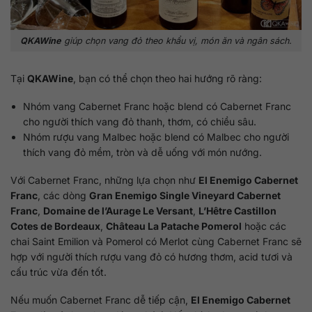
QKAWine
giúp chọn vang đỏ theo khẩu vị, món ăn và ngân sách.
Tại
QKAWine
, bạn có thể chọn theo hai hướng rõ ràng:
Nhóm vang Cabernet Franc hoặc blend có Cabernet Franc
cho người thích vang đỏ thanh, thơm, có chiều sâu.
Nhóm rượu vang Malbec hoặc blend có Malbec cho người
thích vang đỏ mềm, tròn và dễ uống với món nướng.
Với Cabernet Franc, những lựa chọn như
El Enemigo Cabernet
Franc
, các dòng
Gran Enemigo Single Vineyard Cabernet
Franc
,
Domaine de l’Aurage Le Versant
,
L’Hêtre Castillon
Cotes de Bordeaux
,
Château La Patache Pomerol
hoặc các
chai Saint Emilion và Pomerol có Merlot cùng Cabernet Franc sẽ
hợp với người thích rượu vang đỏ có hương thơm, acid tươi và
cấu trúc vừa đến tốt.
Nếu muốn Cabernet Franc dễ tiếp cận,
El Enemigo Cabernet