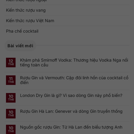
Kiến thức rượu vang
Kiến thức rượu Việt Nam
Pha chế cocktail
Bài viết mới
Khám phá Smirnoff Vodka: Thương hiệu Vodka Nga nổi
12
tiếng toàn cầu
Th6
Không
có
Rượu Gin và Vermouth: Cặp đôi linh hồn của cocktail cổ
bình
11
luận
điển
Th6
ở
Khám
Không
phá
có
Smirnoff
London Dry Gin là gì? Vì sao dòng Gin này phổ biến?
bình
10
Vodka:
luận
Th6
Thương
ở
Không
hiệu
Rượu
có
Vodka
Gin
bình
Nga
Rượu Gin Hà Lan: Genever và dòng Gin truyền thống
và
luận
10
nổi
ở
Vermouth:
Th6
tiếng
Không
London
Cặp
toàn
có
Dry
đôi
cầu
bình
Gin
linh
Nguồn gốc rượu Gin: Từ Hà Lan đến biểu tượng Anh
luận
10
là
hồn
ở
gì?
của
Th6
Không
Rượu
Vì
cocktail