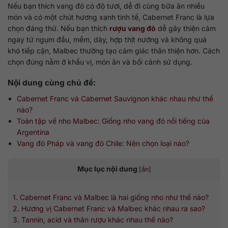
Nếu bạn thích vang đỏ có độ tươi, dễ đi cùng bữa ăn nhiều
món và có một chút hương xanh tinh tế, Cabernet Franc là lựa
chọn đáng thử. Nếu bạn thích
rượu vang đỏ
dễ gây thiện cảm
ngay từ ngụm đầu, mềm, dày, hợp thịt nướng và không quá
khó tiếp cận, Malbec thường tạo cảm giác thân thiện hơn. Cách
chọn đúng nằm ở khẩu vị, món ăn và bối cảnh sử dụng.
Nội dung cùng chủ đề:
Cabernet Franc và Cabernet Sauvignon khác nhau như thế
nào?
Toàn tập về nho Malbec: Giống nho vang đỏ nổi tiếng của
Argentina
Vang đỏ Pháp và vang đỏ Chile: Nên chọn loại nào?
Mục lục nội dung
[
ẩn
]
1. Cabernet Franc và Malbec là hai giống nho như thế nào?
2. Hương vị Cabernet Franc và Malbec khác nhau ra sao?
3. Tannin, acid và thân rượu khác nhau thế nào?