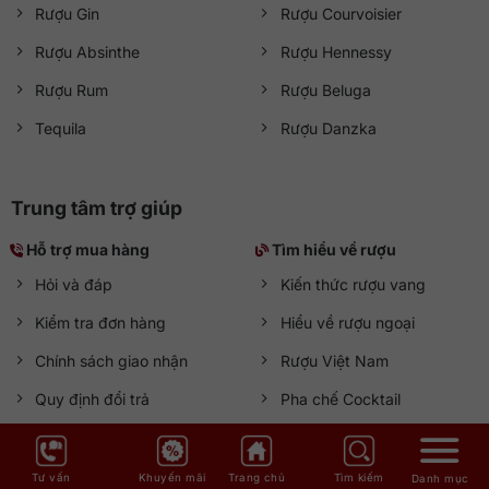
Rượu Gin
Rượu Courvoisier
Rượu Absinthe
Rượu Hennessy
Rượu Rum
Rượu Beluga
Tequila
Rượu Danzka
Trung tâm trợ giúp
Hỗ trợ mua hàng
Tìm hiểu về rượu
Hỏi và đáp
Kiến thức rượu vang
Kiểm tra đơn hàng
Hiểu về rượu ngoại
Chính sách giao nhận
Rượu Việt Nam
Quy định đổi trả
Pha chế Cocktail
Nhà cung cấp
Báo giá rượu ngoại
Tư vấn
Khuyến mãi
Trang chủ
Tìm kiếm
Danh mục