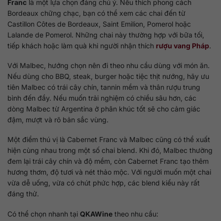
Franc
là một lựa chọn đáng chú ý. Nếu thích phong cách
Bordeaux chững chạc, bạn có thể xem các chai đến từ
Castillon Côtes de Bordeaux, Saint Emilion, Pomerol hoặc
Lalande de Pomerol. Những chai này thường hợp với bữa tối,
tiếp khách hoặc làm quà khi người nhận thích
rượu vang Pháp
.
Với Malbec, hướng chọn nên đi theo nhu cầu dùng với món ăn.
Nếu dùng cho BBQ, steak, burger hoặc tiệc thịt nướng, hãy ưu
tiên Malbec có trái cây chín, tannin mềm và thân rượu trung
bình đến đầy. Nếu muốn trải nghiệm có chiều sâu hơn, các
dòng Malbec từ Argentina ở phân khúc tốt sẽ cho cảm giác
đậm, mượt và rõ bản sắc vùng.
Một điểm thú vị là Cabernet Franc và Malbec cũng có thể xuất
hiện cùng nhau trong một số chai blend. Khi đó, Malbec thường
đem lại trái cây chín và độ mềm, còn Cabernet Franc tạo thêm
hương thơm, độ tươi và nét thảo mộc. Với người muốn một chai
vừa dễ uống, vừa có chút phức hợp, các blend kiểu này rất
đáng thử.
Có thể chọn nhanh tại
QKAWine
theo nhu cầu: