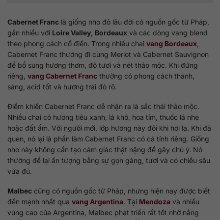
Cabernet Franc
là giống nho đỏ lâu đời có nguồn gốc từ Pháp,
gắn nhiều với
Loire Valley
,
Bordeaux
và các dòng vang blend
theo phong cách cổ điển. Trong nhiều chai
vang Bordeaux
,
Cabernet Franc thường đi cùng Merlot và Cabernet Sauvignon
để bổ sung hương thơm, độ tươi và nét thảo mộc. Khi đứng
riêng,
vang Cabernet Franc
thường có phong cách thanh,
sáng, acid tốt và hương trái đỏ rõ.
Điểm khiến Cabernet Franc dễ nhận ra là sắc thái thảo mộc.
Nhiều chai có hương tiêu xanh, lá khô, hoa tím, thuốc lá nhẹ
hoặc đất ẩm. Với người mới, lớp hương này đôi khi hơi lạ. Khi đã
quen, nó lại là phần làm Cabernet Franc có cá tính riêng. Giống
nho này không cần tạo cảm giác thật nặng để gây chú ý. Nó
thường để lại ấn tượng bằng sự gọn gàng, tươi và có chiều sâu
vừa đủ.
Malbec
cũng có nguồn gốc từ Pháp, nhưng hiện nay được biết
đến mạnh nhất qua
vang Argentina
. Tại
Mendoza
và nhiều
vùng cao của Argentina, Malbec phát triển rất tốt nhờ nắng