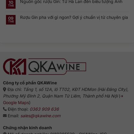
Nguồn gốc rượu Gin: Từ Hà Lan đến biểu tượng Anh
luận
10
là
hồn
ở
gì?
của
Th6
Không
Rượu
Vì
cocktail
có
Gin
sao
cổ
bình
Hà
dòng
điển
Rượu Gin pha với gì ngon? Gợi ý chuẩn vị từ chuyên gia
luận
09
Lan:
Gin
ở
Genever
này
Th6
Không
Nguồn
và
phổ
có
gốc
dòng
biến?
bình
rượu
Gin
luận
Gin:
truyền
ở
Từ
thống
Rượu
Hà
Gin
Lan
pha
đến
với
biểu
gì
tượng
ngon?
Anh
Gợi
ý
chuẩn
vị
từ
chuyên
gia
Công ty cổ phần QKAWine
Địa chỉ:
Tầng 1, số 12A, lô TT02, KĐT HDMon (Hải Đăng City),
Phường Mỹ Đình 2, Quận Nam Từ Liêm, Thành phố Hà Nội
(
Google Maps
)
Điện thoại:
0363 909 636
Email:
sales@qkawine.com
Chứng nhận kinh doanh