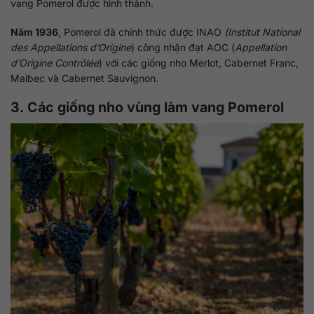
vang Pomerol được hình thành.
Năm 1936
, Pomerol đã chính thức được INAO
(Institut National
des Appellations d’Origine
) công nhận đạt AOC (
Appellation
d’Origine Contrôlée
) với các giống nho Merlot, Cabernet Franc,
Malbec và Cabernet Sauvignon.
3. Các giống nho vùng làm vang Pomerol