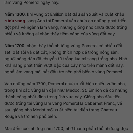
làm vang Pomerol ngày nay.
Năm 1300
, khi vùng St Emilion bắt đầu sản xuất và xuất khẩu
rượu vang
sang Anh thì Pomerol vẫn chưa có những phát triển
đột phá về ngành làm vang, những giống nho chưa được trồng
nhiều và không ai nhận thấy tiềm năng của vùng đất này.
Năm 1700
, nhận thấy thổ nhưỡng vùng Pomerol có nhiều đất
sét, đất sỏi và đất cát, không thích hợp để trồng nông sản,
người nông dân đã chuyển từ trồng lúa mì sang trồng nho. Nhờ
khả năng phát triển vượt bậc của cây nho trên mảnh đất này,
nghề làm vang mới bắt đầu trở nên phổ biến ở vùng Pomerol.
Vào những năm 1700, Pomerol chưa xuất hiện nhiều vườn nho,
trong khi các vùng lân cận như Medoc, St. Émilion đã có những
thành công nhất định trong lĩnh vực này. Giống nho đầu tiên
được trồng tại vùng làm vang Pomerol là Cabernet Franc, về
sau giống nho Merlot mới xuất hiện tại điền trang Chateau
Rouge và trở nên phổ biến.
Mãi đến cuối những năm 1700, nhờ thành phần thổ nhưỡng độc