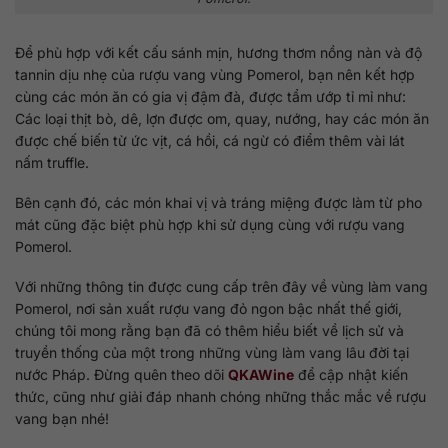
Để phù hợp với kết cấu sánh mịn, hương thơm nồng nàn và độ
tannin dịu nhẹ của rượu vang vùng Pomerol, bạn nên kết hợp
cùng các món ăn có gia vị đậm đà, được tẩm ướp tỉ mỉ như:
Các loại thịt bò, dê, lợn được om, quay, nướng, hay các món ăn
được chế biến từ ức vịt, cá hồi, cá ngừ có điểm thêm vài lát
nấm truffle.
Bên cạnh đó, các món khai vị và tráng miệng được làm từ pho
mát cũng đặc biệt phù hợp khi sử dụng cùng với rượu vang
Pomerol.
Với những thông tin được cung cấp trên đây về vùng làm vang
Pomerol, nơi sản xuất rượu vang đỏ ngon bậc nhất thế giới,
chúng tôi mong rằng bạn đã có thêm hiểu biết về lịch sử và
truyền thống của một trong những vùng làm vang lâu đời tại
nước Pháp. Đừng quên theo dõi
QKAWine
để cập nhật kiến
thức, cũng như giải đáp nhanh chóng những thắc mắc về rượu
vang bạn nhé!