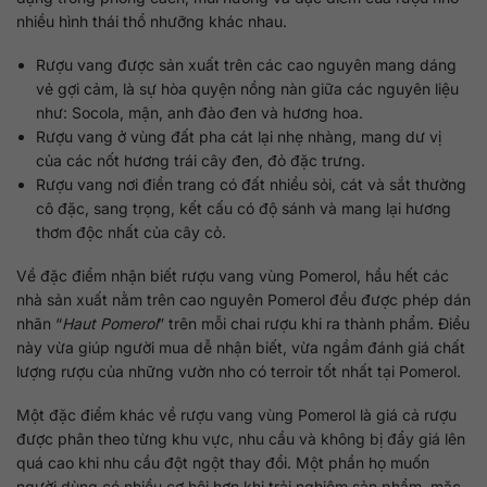
nhiều hình thái thổ nhưỡng khác nhau.
Rượu vang được sản xuất trên các cao nguyên mang dáng
vẻ gợi cảm, là sự hòa quyện nồng nàn giữa các nguyên liệu
như: Socola, mận, anh đào đen và hương hoa.
Rượu vang ở vùng đất pha cát lại nhẹ nhàng, mang dư vị
của các nốt hương trái cây đen, đỏ đặc trưng.
Rượu vang nơi điền trang có đất nhiều sỏi, cát và sắt thường
cô đặc, sang trọng, kết cấu có độ sánh và mang lại hương
thơm độc nhất của cây cỏ.
Về đặc điểm nhận biết rượu vang vùng Pomerol, hầu hết các
nhà sản xuất nằm trên cao nguyên Pomerol đều được phép dán
nhãn “
Haut Pomerol
” trên mỗi chai rượu khi ra thành phẩm. Điều
này vừa giúp người mua dễ nhận biết, vừa ngầm đánh giá chất
lượng rượu của những vườn nho có terroir tốt nhất tại Pomerol.
Một đặc điểm khác về rượu vang vùng Pomerol là giá cả rượu
được phân theo từng khu vực, nhu cầu và không bị đẩy giá lên
quá cao khi nhu cầu đột ngột thay đổi. Một phần họ muốn
người dùng có nhiều cơ hội hơn khi trải nghiệm sản phẩm, mặc