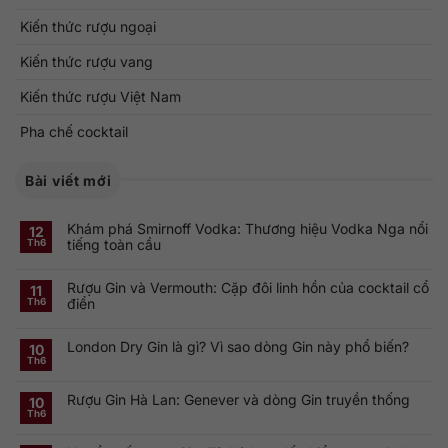
Kiến thức rượu ngoại
Kiến thức rượu vang
Kiến thức rượu Việt Nam
Pha chế cocktail
Bài viết mới
Khám phá Smirnoff Vodka: Thương hiệu Vodka Nga nổi
12
tiếng toàn cầu
Th6
Không
có
Rượu Gin và Vermouth: Cặp đôi linh hồn của cocktail cổ
bình
11
luận
điển
Th6
ở
Khám
Không
phá
có
Smirnoff
London Dry Gin là gì? Vì sao dòng Gin này phổ biến?
bình
10
Vodka:
luận
Th6
Thương
ở
Không
hiệu
Rượu
có
Vodka
Gin
bình
Nga
Rượu Gin Hà Lan: Genever và dòng Gin truyền thống
và
luận
10
nổi
ở
Vermouth:
Th6
tiếng
Không
London
Cặp
toàn
có
Dry
đôi
cầu
bình
Gin
linh