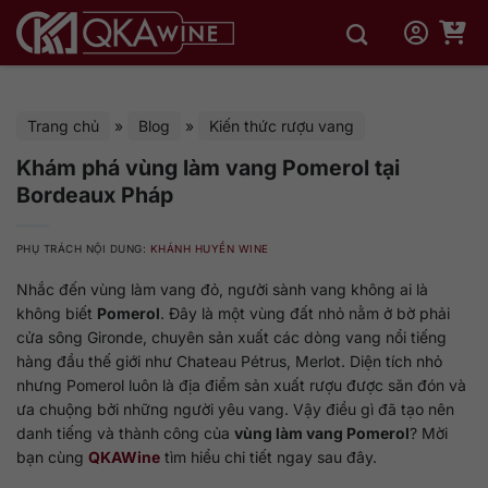
Bỏ
qua
nội
dung
Trang chủ
»
Blog
»
Kiến thức rượu vang
Khám phá vùng làm vang Pomerol tại
Bordeaux Pháp
PHỤ TRÁCH NỘI DUNG:
KHÁNH HUYỀN WINE
Nhắc đến vùng làm vang đỏ, người sành vang không ai là
không biết
Pomerol
. Đây là một vùng đất nhỏ nằm ở bờ phải
cửa sông Gironde, chuyên sản xuất các dòng vang nổi tiếng
hàng đầu thế giới như Chateau Pétrus, Merlot. Diện tích nhỏ
nhưng Pomerol luôn là địa điểm sản xuất rượu được săn đón và
ưa chuộng bởi những người yêu vang. Vậy điều gì đã tạo nên
danh tiếng và thành công của
vùng làm vang Pomerol
? Mời
bạn cùng
QKAWine
tìm hiểu chi tiết ngay sau đây.