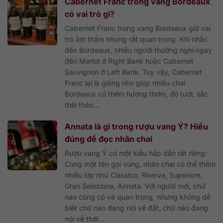
Cabernet Franc trong vang Bordeaux
có vai trò gì?
Cabernet Franc trong vang Bordeaux giữ vai
trò âm thầm nhưng rất quan trọng. Khi nhắc
đến Bordeaux, nhiều người thường nghĩ ngay
đến Merlot ở Right Bank hoặc Cabernet
Sauvignon ở Left Bank. Tuy vậy, Cabernet
Franc lại là giống nho giúp nhiều chai
Bordeaux có thêm hương thơm, độ tươi, sắc
thái thảo...
Annata là gì trong rượu vang Ý? Hiểu
đúng để đọc nhãn chai
Rượu vang Ý có một kiểu hấp dẫn rất riêng:
Cùng một tên gọi vùng, nhãn chai có thể thêm
nhiều lớp như Classico, Riserva, Superiore,
Gran Selezione, Annata. Với người mới, chữ
nào cũng có vẻ quan trọng, nhưng không dễ
biết chữ nào đang nói về đất, chữ nào đang
nói về thời...