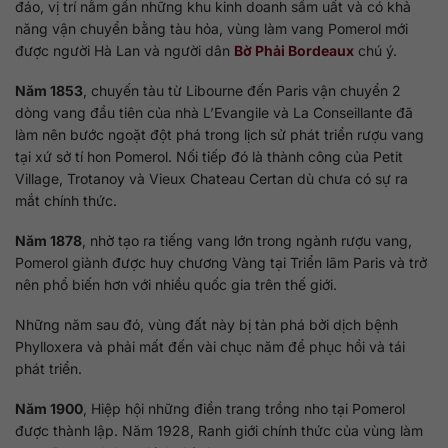
đáo, vị trí nằm gần những khu kinh doanh sầm uất và có khả
năng vận chuyển bằng tàu hỏa, vùng làm vang Pomerol mới
được người Hà Lan và người dân
Bờ Phải Bordeaux
chú ý.
Năm 1853
, chuyến tàu từ Libourne đến Paris vận chuyển 2
dòng vang đầu tiên của nhà L’Evangile và La Conseillante đã
làm nên bước ngoặt đột phá trong lịch sử phát triển rượu vang
tại xứ sở tí hon Pomerol. Nối tiếp đó là thành công của Petit
Village, Trotanoy và Vieux Chateau Certan dù chưa có sự ra
mắt chính thức.
Năm 1878
, nhờ tạo ra tiếng vang lớn trong ngành rượu vang,
Pomerol giành được huy chương Vàng tại Triển lãm Paris và trở
nên phổ biến hơn với nhiều quốc gia trên thế giới.
Những năm sau đó, vùng đất này bị tàn phá bởi dịch bệnh
Phylloxera và phải mất đến vài chục năm để phục hồi và tái
phát triển.
Năm 1900
, Hiệp hội những điền trang trồng nho tại Pomerol
được thành lập. Năm 1928, Ranh giới chính thức của vùng làm