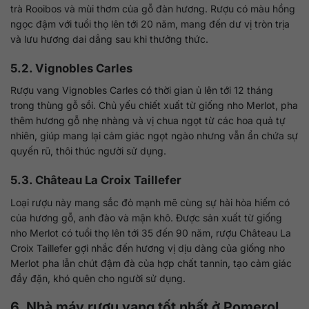
trà Rooibos và mùi thơm của gỗ đàn hương. Rượu có màu hồng
ngọc đậm với tuổi thọ lên tới 20 năm, mang đến dư vị tròn trịa
và lưu hương dai dẳng sau khi thưởng thức.
5.2. Vignobles Carles
Rượu vang Vignobles Carles có thời gian ủ lên tới 12 tháng
trong thùng gỗ sồi. Chủ yếu chiết xuất từ giống nho Merlot, pha
thêm hương gỗ nhẹ nhàng và vị chua ngọt từ các hoa quả tự
nhiên, giúp mang lại cảm giác ngọt ngào nhưng vẫn ẩn chứa sự
quyến rũ, thôi thúc người sử dụng.
5.3. Château La Croix Taillefer
Loại rượu này mang sắc đỏ mạnh mẽ cùng sự hài hòa hiếm có
của hương gỗ, anh đào và mận khô. Được sản xuất từ giống
nho Merlot có tuổi thọ lên tới 35 đến 90 năm, rượu Château La
Croix Taillefer gợi nhắc đến hương vị dịu dàng của giống nho
Merlot pha lẫn chút đậm đà của hợp chất tannin, tạo cảm giác
đầy đặn, khó quên cho người sử dụng.
6. Nhà máy rượu vang tốt nhất ở Pomerol