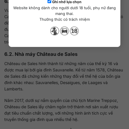
6.1. Nhà máy Vignobles Carles
Ghi nhớ lựa chọn
Website không dành cho người dưới 18 tuổi, phụ nữ đang
Vườn nho Vignobles Carles được thành lập bởi Jean-Claude
mang thai.
Carles và vợ ông là Marie-Danielle Carles vào năm 1924. Từ đó
Thưởng thức có trách nhiệm
đến này, vườn nho đã trải qua nhiều lần cải tạo, mở rộng và
được kế thừa qua 4 thế hệ. Vào năm 1999, Jérôme và Gilles
Carles, hai người con trai của gia đình đã tiếp quản việc phát
triển vườn nho.
6.2. Nhà máy Château de Sales
Château de Sales hình thành từ những năm của thế kỷ 16 và
được mua lại bởi gia đình Sauvanelle. Kể từ năm 1578, Château
de Sales đã chứng kiến những thay đổi về thế hệ của ​​bốn gia
đình khác nhau: Sauvanelles, Desaigues, de Laages và
Lamberts.
Năm 2017, dưới sự nắm quyền của chủ tịch Marine Treppoz,
Château de Sales lấy châm ngôn trở thành nơi sản xuất rượu
đạt tiêu chuẩn chất lượng, với những hình ảnh tích cực về
truyền thống gia đình qua nhiều thế hệ.