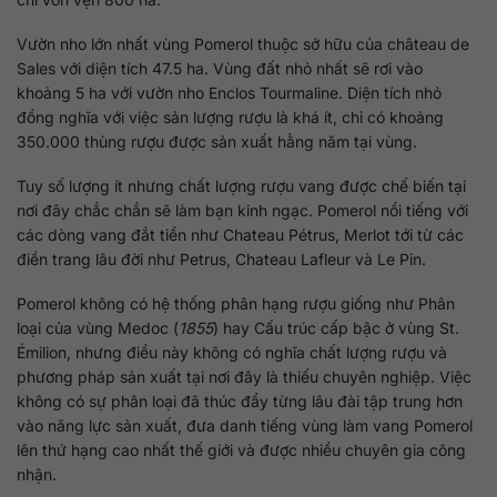
Vườn nho lớn nhất vùng Pomerol thuộc sở hữu của château de
Sales với diện tích 47.5 ha. Vùng đất nhỏ nhất sẽ rơi vào
khoảng 5 ha với vườn nho Enclos Tourmaline. Diện tích nhỏ
đồng nghĩa với việc sản lượng rượu là khá ít, chỉ có khoảng
350.000 thùng rượu được sản xuất hằng năm tại vùng.
Tuy số lượng ít nhưng chất lượng rượu vang được chế biến tại
nơi đây chắc chắn sẽ làm bạn kinh ngạc. Pomerol nổi tiếng với
các dòng vang đắt tiền như Chateau Pétrus, Merlot tới từ các
điền trang lâu đời như Petrus, Chateau Lafleur và Le Pin.
Pomerol không có hệ thống phân hạng rượu giống như Phân
loại của vùng Medoc (
1855
) hay Cấu trúc cấp bậc ở vùng St.
Émilion, nhưng điều này không có nghĩa chất lượng rượu và
phương pháp sản xuất tại nơi đây là thiếu chuyên nghiệp. Việc
không có sự phân loại đã thúc đẩy từng lâu đài tập trung hơn
vào năng lực sản xuất, đưa danh tiếng vùng làm vang Pomerol
lên thứ hạng cao nhất thế giới và được nhiều chuyên gia công
nhận.