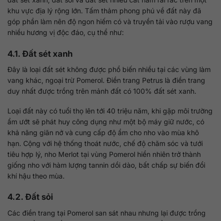
khu vực địa lý rộng lớn. Tấm thảm phong phú về đất này đã
góp phần làm nên độ ngon hiếm có và truyền tải vào rượu vang
nhiều hương vị độc đáo, cụ thể như:
4.1. Đất sét xanh
Đây là loại đất sét không được phổ biến nhiều tại các vùng làm
vang khác, ngoại trừ Pomerol. Điền trang Petrus là điền trang
duy nhất được trồng trên mảnh đất có 100% đất sét xanh.
Loại đất này có tuổi thọ lên tới 40 triệu năm, khi gặp môi trường
ẩm ướt sẽ phát huy công dụng như một bộ máy giữ nước, có
khả năng giãn nở và cung cấp độ ẩm cho nho vào mùa khô
hạn. Cộng với hệ thống thoát nước, chế độ chăm sóc và tưới
tiêu hợp lý, nho Merlot tại vùng Pomerol hiển nhiên trở thành
giống nho với hàm lượng tannin dồi dào, bất chấp sự biến đổi
khí hậu theo mùa.
4.2. Đất sỏi
Các điền trang tại Pomerol san sát nhau nhưng lại được trồng