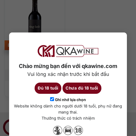
820.000
₫
Ringbolt Cabernet
Sauvignon
Chào mừng bạn đến với qkawine.com
Vui lòng xác nhận trước khi bắt đầu
750 ml
13,5%
Đủ 18 tuổi
Chưa đủ 18 tuổi
Thêm vào giỏ hàng
Ghi nhớ lựa chọn
Website không dành cho người dưới 18 tuổi, phụ nữ đang
mang thai.
Thưởng thức có trách nhiệm