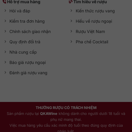
Hỗ trợ mua hàng
Tìm hiểu về rượu
Hỏi và đáp
Kiến thức rượu vang
Kiểm tra đơn hàng
Hiểu về rượu ngoại
Chính sách giao nhận
Rượu Việt Nam
Quy định đổi trả
Pha chế Cocktail
Nhà cung cấp
Báo giá rượu ngoại
Đánh giá rượu vang
THƯỞNG RƯỢU CÓ TRÁCH NHIỆM
Sản phẩm rượu tại
QKAWine
không dành cho người dưới 18 tuổi và
phụ nữ mang thai.
Việc mua hàng yêu cầu xác minh độ tuổi theo đúng quy định của
pháp luật.