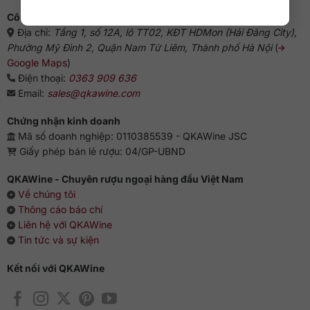
Công ty cổ phần QKAWine
Địa chỉ:
Tầng 1, số 12A, lô TT02, KĐT HDMon (Hải Đăng City),
Phường Mỹ Đình 2, Quận Nam Từ Liêm, Thành phố Hà Nội
(
Google Maps
)
Điện thoại:
0363 909 636
Email:
sales@qkawine.com
Chứng nhận kinh doanh
Mã số doanh nghiệp: 0110385539 - QKAWine JSC
Giấy phép bán lẻ rượu: 04/GP-UBND
QKAWine - Chuyên rượu ngoại hàng đầu Việt Nam
Về chúng tôi
Thông cáo báo chí
Liên hệ với QKAWine
Tin tức và sự kiện
Kết nối với QKAWine