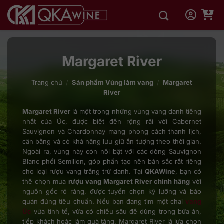
Bỏ
qua
nội
dung
Margaret River
Trang chủ
/
Sản phẩm Vùng làm vang
/
Margaret
River
Margaret River
là một trong những vùng vang danh tiếng
nhất của Úc, được biết đến rộng rãi với Cabernet
Sauvignon và Chardonnay mang phong cách thanh lịch,
cân bằng và có khả năng lưu giữ ấn tượng theo thời gian.
Ngoài ra, vùng này còn nổi bật với các dòng Sauvignon
Blanc phối Semillon, góp phần tạo nên bản sắc rất riêng
cho loại rượu vang trắng trứ danh. Tại
QKAWine
, bạn có
thể chọn mua
rượu vang Margaret River chính hãng
với
nguồn gốc rõ ràng, được tuyển chọn kỹ lưỡng và bảo
quản đúng tiêu chuẩn. Nếu bạn đang tìm một chai
vang
Úc
vừa tinh tế, vừa có chiều sâu để dùng trong bữa ăn,
tiếp khách hoặc làm quà tặng, Margaret River là lựa chọn