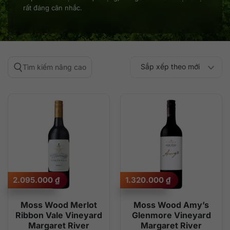
rất đáng cân nhắc.
Sắp xếp theo mới
Tìm kiếm nâng cao
Sắp xếp theo
Sắp xếp theo mức
nhất
Sắp xếp theo giá:
Sắp xếp theo giá:
độ phổ biến
thấp đến cao
cao đến thấp
2.095.000
₫
1.320.000
₫
Moss Wood Merlot
Moss Wood Amy’s
Ribbon Vale Vineyard
Glenmore Vineyard
Margaret River
Margaret River