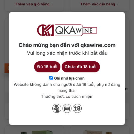
Thêm vào giỏ hàng
Thêm vào giỏ hàng
Chào mừng bạn đến với qkawine.com
Vui lòng xác nhận trước khi bắt đầu
Đủ 18 tuổi
Chưa đủ 18 tuổi
6.500.000
₫
6.100.000
₫
Ghi nhớ lựa chọn
Yamazaki Peated Malt
Hakushu Story of the
Website không dành cho người dưới 18 tuổi, phụ nữ đang
Spanish Oak
Distillery – 2024 Edition
mang thai.
Thưởng thức có trách nhiệm
700 ml
43%
700 ml
43%
Thêm vào giỏ hàng
Thêm vào giỏ hàng