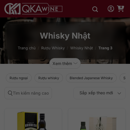
Bỏ
qua
nội
dung
Whisky Nhật
Trang chủ
/
Rượu Whisky
/
Whisky Nhật
/
Trang 3
Xem thêm
Rượu ngoại
Rượu whisky
Blended Japanese Whisky
Sin
Sắp xếp theo mới
Tìm kiếm nâng cao
Sắp xếp theo
Sắp xếp theo mức
nhất
Sắp xếp theo giá:
Sắp xếp theo giá:
độ phổ biến
thấp đến cao
cao đến thấp