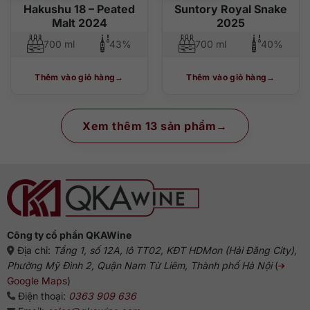
Hakushu 18 – Peated
Suntory Royal Snake
Malt 2024
2025
700 ml
43%
700 ml
40%
Thêm vào giỏ hàng
Thêm vào giỏ hàng
Xem thêm 13 sản phẩm
Công ty cổ phần QKAWine
Địa chỉ:
Tầng 1, số 12A, lô TT02, KĐT HDMon (Hải Đăng City),
Phường Mỹ Đình 2, Quận Nam Từ Liêm, Thành phố Hà Nội
(
Google Maps
)
Điện thoại:
0363 909 636