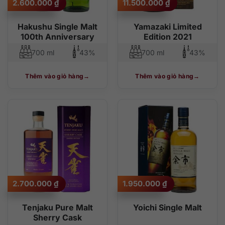
2.600.000
₫
11.500.000
₫
Hakushu Single Malt
Yamazaki Limited
100th Anniversary
Edition 2021
700 ml
43%
700 ml
43%
Thêm vào giỏ hàng
Thêm vào giỏ hàng
2.700.000
₫
1.950.000
₫
Tenjaku Pure Malt
Yoichi Single Malt
Sherry Cask