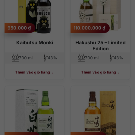
950.000
₫
110.000.000
₫
Kaibutsu Monki
Hakushu 25 – Limited
Edition
700 ml
43%
700 ml
43%
Thêm vào giỏ hàng
Thêm vào giỏ hàng