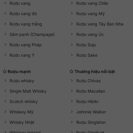
Rượu vang
Rượu vang Chile
Rượu vang đỏ
Rượu vang Mỹ
Rượu vang trắng
Rượu vang Tây Ban Nha
Sâm panh (Champage)
Rượu vang Úc
Rượu vang Pháp
Rượu Soju
Rượu vang Ý
Rượu Sake
Rượu mạnh
Thương hiệu nổi bật
Rượu whisky
Rượu Chivas
Single Malt Whisky
Rượu Macallan
Scotch whisky
Rượu Hibiki
Whiskey Mỹ
Johnnie Walker
Whisky Nhật
Rượu Singleton
Whiskey Ireland
Rượu Glenlivet