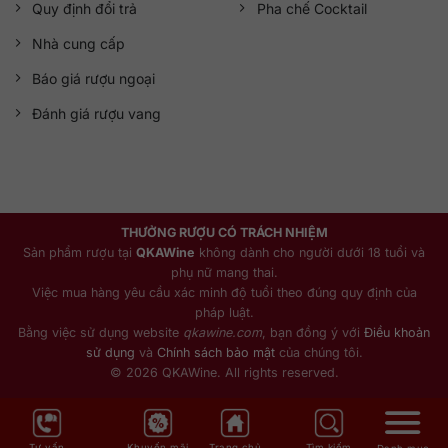
Quy định đổi trả
Pha chế Cocktail
Nhà cung cấp
Báo giá rượu ngoại
Đánh giá rượu vang
THƯỞNG RƯỢU CÓ TRÁCH NHIỆM
Sản phẩm rượu tại
QKAWine
không dành cho người dưới 18 tuổi và
phụ nữ mang thai.
Việc mua hàng yêu cầu xác minh độ tuổi theo đúng quy định của
pháp luật.
Bằng việc sử dụng website
qkawine.com
, bạn đồng ý với
Điều khoản
sử dụng
và
Chính sách bảo mật
của chúng tôi.
© 2026 QKAWine. All rights reserved.
Tư vấn
Khuyến mãi
Trang chủ
Tìm kiếm