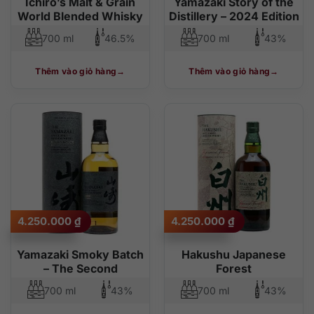
Ichiro’s Malt & Grain
Yamazaki Story of the
World Blended Whisky
Distillery – 2024 Edition
700 ml
46.5%
700 ml
43%
Thêm vào giỏ hàng
Thêm vào giỏ hàng
4.250.000
₫
4.250.000
₫
Yamazaki Smoky Batch
Hakushu Japanese
– The Second
Forest
700 ml
43%
700 ml
43%