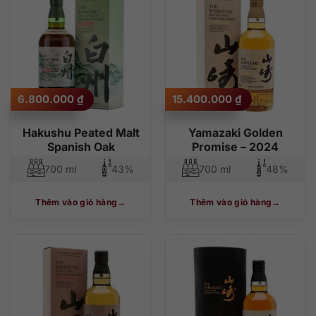
6.800.000
₫
15.400.000
₫
Hakushu Peated Malt
Yamazaki Golden
Spanish Oak
Promise – 2024
700 ml
43%
700 ml
48%
Thêm vào giỏ hàng
Thêm vào giỏ hàng